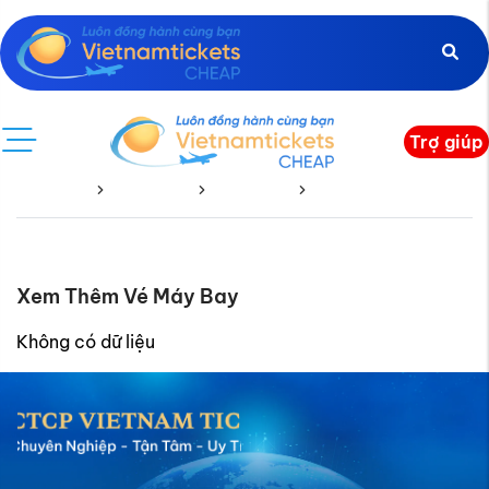
Trợ giúp
Trang chủ
Vé Quốc Tế
Ả rập Xê Út
Ả rập Xê Út Về
Xem Thêm Vé Máy Bay
Không có dữ liệu