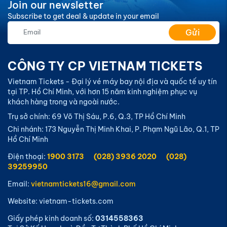
Join our newsletter
Subscribe to get deal & update in your email
Gửi
CÔNG TY CP VIETNAM TICKETS
Vietnam Tickets - Đại lý vé máy bay nội địa và quốc tế uy tín
tại TP. Hồ Chí Minh, với hơn 15 năm kinh nghiệm phục vụ
khách hàng trong và ngoài nước.
Trụ sở chính: 69 Võ Thị Sáu, P.6, Q.3, TP Hồ Chí Minh
Chi nhánh: 173 Nguyễn Thị Minh Khai, P. Phạm Ngũ Lão, Q.1, TP
Hồ Chí Minh
Điện thoại:
1900 3173
(028) 3936 2020
(028)
39259950
Email:
vietnamtickets16@gmail.com
Website: vietnam-tickets.com
Giấy phép kinh doanh số:
0314558363