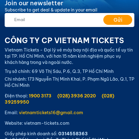
Join our newsletter
Subscribe to get deal & update in your email
Gửi
CÔNG TY CP VIETNAM TICKETS
Vietnam Tickets - Đại lý vé máy bay nội địa và quốc tế uy tín
tại TP. Hồ Chí Minh, với hơn 15 năm kinh nghiệm phục vụ
khách hàng trong và ngoài nước.
Trụ sở chính: 69 Võ Thị Sáu, P.6, Q.3, TP Hồ Chí Minh
Chi nhánh: 173 Nguyễn Thị Minh Khai, P. Phạm Ngũ Lão, Q.1, TP
Hồ Chí Minh
Điện thoại:
1900 3173
(028) 3936 2020
(028)
39259950
Email:
vietnamtickets16@gmail.com
Website: vietnam-tickets.com
Giấy phép kinh doanh số:
0314558363