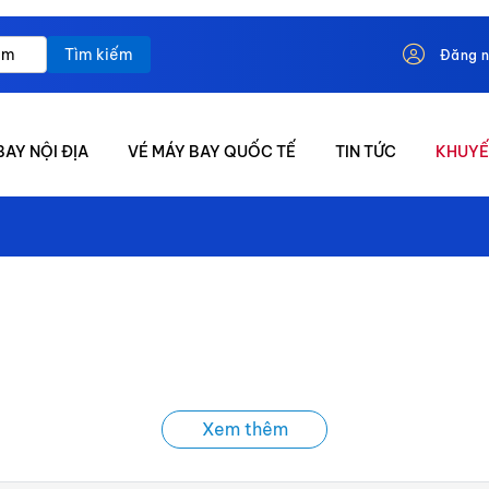
Tìm kiếm
Đăng 
BAY NỘI ĐỊA
VÉ MÁY BAY QUỐC TẾ
TIN TỨC
KHUYẾ
Xem thêm