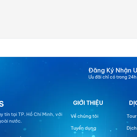
Đăng Ký Nhận Ư
Ưu đãi chỉ có trong 24h
S
GIỚI THIỆU
DỊ
 tín tại TP. Hồ Chí Minh, với
Về chúng tôi
Tour
goài nước.
Tuyển dụng
Dịch