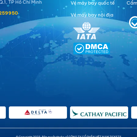
Q.1, TP Hồ Chí Minh
Vé máy bay quốc tế
Cẩm 
9259950
Vé máy bay nội địa
© Copyright 2023. Bản quyền thuộc về CÔNG TY CỔ PHẦN VIỆT NAM TICKETS