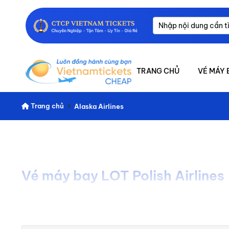
TRANG CHỦ
VÉ MÁY 
Trang chủ
Alaska Airlines
Vé máy bay LOT Polish Airlines