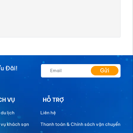
u Đãi!
Gửi
CH VỤ
HỖ TRỢ
 du lịch
Liên hệ
 vụ khách sạn
Thanh toán & Chính sách vận chuyển