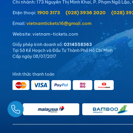
Chi nhánh: 173 Nguyễn Thị Minh Khai, P. Phạm Ngũ Lão, 
Điện thoại:
1900 3173
(028) 3936 2020
(028) 3
Email:
vietnamtickets16@gmail.com
Website: vietnam-tickets.com
Giấy phép kinh doanh số:
0314558363
Tại Sở Kế Hoạch và Đầu Tư Thành Phố Hồ Chí Minh
Cấp ngày 08/07/2017
Hình thức thanh toán
 Ngay