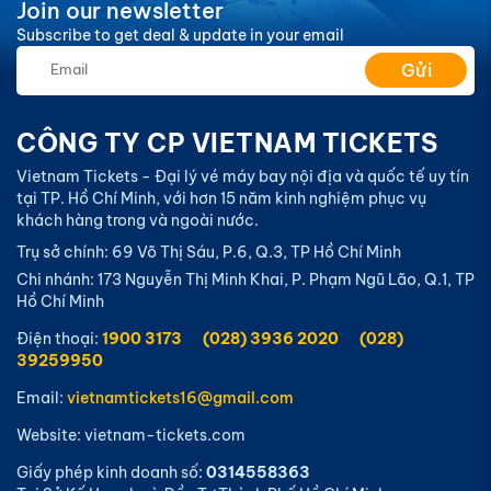
Join our newsletter
Subscribe to get deal & update in your email
Gửi
CÔNG TY CP VIETNAM TICKETS
Vietnam Tickets - Đại lý vé máy bay nội địa và quốc tế uy tín
tại TP. Hồ Chí Minh, với hơn 15 năm kinh nghiệm phục vụ
khách hàng trong và ngoài nước.
Trụ sở chính: 69 Võ Thị Sáu, P.6, Q.3, TP Hồ Chí Minh
Chi nhánh: 173 Nguyễn Thị Minh Khai, P. Phạm Ngũ Lão, Q.1, TP
Hồ Chí Minh
Điện thoại:
1900 3173
(028) 3936 2020
(028)
39259950
Email:
vietnamtickets16@gmail.com
Website: vietnam-tickets.com
Giấy phép kinh doanh số:
0314558363