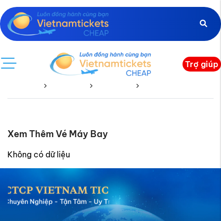
Trợ giúp
Trang chủ
Vé Quốc Tế
Bồ Đào Nha
Bồ Đào Nha Về
Xem Thêm Vé Máy Bay
Không có dữ liệu