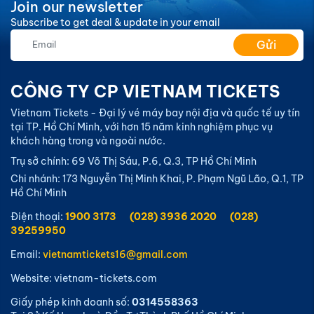
Join our newsletter
Subscribe to get deal & update in your email
Gửi
CÔNG TY CP VIETNAM TICKETS
Vietnam Tickets - Đại lý vé máy bay nội địa và quốc tế uy tín
tại TP. Hồ Chí Minh, với hơn 15 năm kinh nghiệm phục vụ
khách hàng trong và ngoài nước.
Trụ sở chính: 69 Võ Thị Sáu, P.6, Q.3, TP Hồ Chí Minh
Chi nhánh: 173 Nguyễn Thị Minh Khai, P. Phạm Ngũ Lão, Q.1, TP
Hồ Chí Minh
Điện thoại:
1900 3173
(028) 3936 2020
(028)
39259950
Email:
vietnamtickets16@gmail.com
Website: vietnam-tickets.com
Giấy phép kinh doanh số:
0314558363