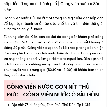
hấp dẫn, ở ngoại ô thành phố | Công viên nước ở Sài
Gòn
Công viên nước Củ Chi là một trong những điểm đến hấp dẫn
để bạn tạm tránh sự ồn ào của phố thị và tìm đến thế giới
nước thư giãn, giải nhiệt.
Từ trung tâm Sài Gòn bạn có thể dễ dàng đến khám phá công
viên nước Củ Chi chỉ với quãng đường 35km và mất khoảng 1
tiếng 30 phút. Công viên được thiết kế theo phong cách hiện
đại cùng hệ thống trò chơi nước hiện đại thú vị bao gồm các
trò nhẹ nhàng cho trẻ và mạo hiểm cho người lớn. Bên cạnh hồ
bơi tạo sóng và những máng trượt, ở công viên còn có màn
phun tuyết vào khung giờ (10:30 và 14:30) sẽ khiến bạn thích
thú, phấn khích hơn.
CÔNG VIÊN NƯỚC CON NÍT THỦ
ĐỨC | CÔNG VIÊN NƯỚC Ở SÀI GÒN
Địa chỉ: 78 đường 04, Tam Phú, Thủ Đức, Tp.HCM