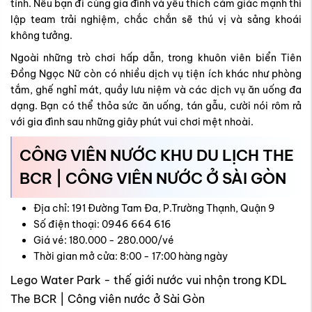
tính. Nếu bạn đi cùng gia đình và yêu thích cảm giác mạnh thì
lập team trải nghiệm, chắc chắn sẽ thú vị và sảng khoái
không tưởng.
Ngoài những trò chơi hấp dẫn, trong khuôn viên biển Tiên
Đồng Ngọc Nữ còn có nhiều dịch vụ tiện ích khác như phòng
tắm, ghế nghỉ mát, quầy lưu niệm và các dịch vụ ăn uống đa
dạng. Bạn có thể thỏa sức ăn uống, tán gẫu, cười nói rôm rả
với gia đình sau những giây phút vui chơi mệt nhoài.
CÔNG VIÊN NƯỚC KHU DU LỊCH THE
BCR | CÔNG VIÊN NƯỚC Ở SÀI GÒN
Địa chỉ: 191 Đường Tam Đa, P.Trường Thạnh, Quận 9
Số điện thoại: 0946 664 616
Giá vé: 180.000 - 280.000/vé
Thời gian mở cửa: 8:00 - 17:00 hàng ngày
Lego Water Park - thế giới nước vui nhộn trong KDL
The BCR | Công viên nước ở Sài Gòn