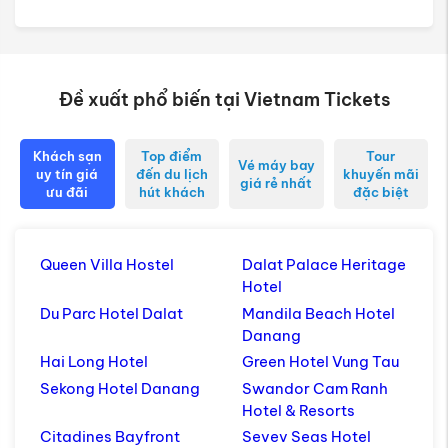
tôi
Đề xuất phổ biến tại Vietnam Tickets
Khách sạn
Top điểm
Tour
Vé máy bay
uy tín giá
đến du lịch
khuyến mãi
giá rẻ nhất
ưu đãi
hút khách
đặc biệt
Queen Villa Hostel
Dalat Palace Heritage
Hotel
Du Parc Hotel Dalat
Mandila Beach Hotel
Danang
Hai Long Hotel
Green Hotel Vung Tau
Sekong Hotel Danang
Swandor Cam Ranh
Hotel & Resorts
Citadines Bayfront
Sevev Seas Hotel