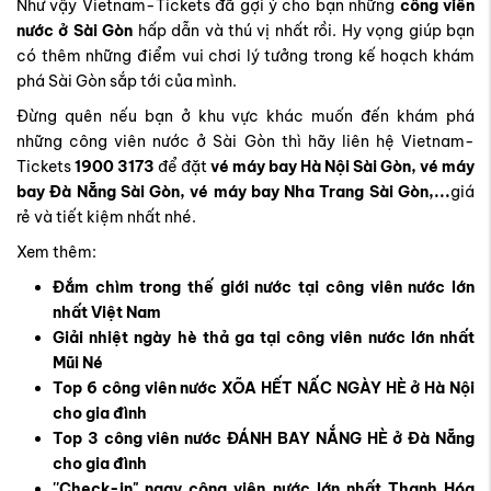
Như vậy Vietnam-Tickets đã gợi ý cho bạn những
công viên
nước ở Sài Gòn
hấp dẫn và thú vị nhất rồi. Hy vọng giúp bạn
có thêm những điểm vui chơi lý tưởng trong kế hoạch khám
phá Sài Gòn sắp tới của mình.
Đừng quên nếu bạn ở khu vực khác muốn đến khám phá
những công viên nước ở Sài Gòn thì hãy liên hệ Vietnam-
Tickets
1900 3173
để đặt
vé máy bay Hà Nội Sài Gòn, vé máy
bay Đà Nẵng Sài Gòn, vé máy bay Nha Trang Sài Gòn,...
giá
rẻ và tiết kiệm nhất nhé.
Xem thêm:
Đắm chìm trong thế giới nước tại công viên nước lớn
nhất Việt Nam
Giải nhiệt ngày hè thả ga tại công viên nước lớn nhất
Mũi Né
Top 6 công viên nước XÕA HẾT NẤC NGÀY HÈ ở Hà Nội
cho gia đình
Top 3 công viên nước ĐÁNH BAY NẮNG HÈ ở Đà Nẵng
cho gia đình
''Check-in" ngay công viên nước lớn nhất Thanh Hóa