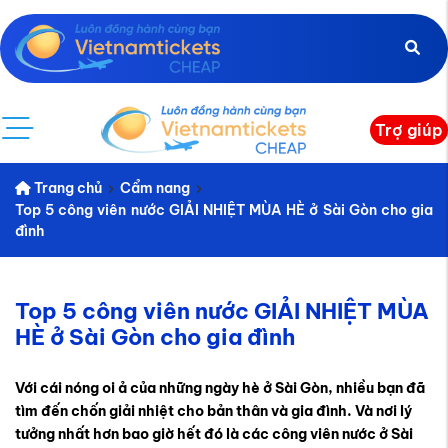
Trợ giúp
Trang chủ
Cẩm nang
Top 5 công viên nước GIẢI NHIỆT MÙA HÈ ở Sài Gòn cho gia
đình
Top 5 công viên nước GIẢI NHIỆT MÙA
HÈ ở Sài Gòn cho gia đình
Với cái nóng oi ả của những ngày hè ở Sài Gòn, nhiều bạn đã
tìm đến chốn giải nhiệt cho bản thân và gia đình. Và nơi lý
tưởng nhất hơn bao giờ hết đó là các
công viên nước ở Sài