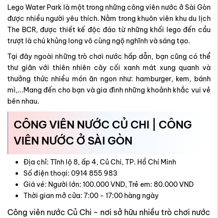
Lego Water Park là một trong những công viên nước ở Sài Gòn
được nhiều người yêu thích. Nằm trong khuôn viên khu du lịch
The BCR, được thiết kế độc đáo từ những khối lego đến cầu
trượt là chú khủng long vô cùng ngộ nghĩnh và sáng tạo.
Tại đây ngoài những trò chơi nước hấp dẫn, bạn cũng có thể
thư giãn với thiên nhiên cây cối xanh mát xung quanh và
thưởng thức nhiều món ăn ngon như: hamburger, kem, bánh
mì,...Mang đến cho bạn và gia đình những khoảnh khắc vui vẻ
bên nhau.
CÔNG VIÊN NƯỚC CỦ CHI | CÔNG
VIÊN NƯỚC Ở SÀI GÒN
Địa chỉ: Tĩnh lộ 8, ấp 4, Củ Chi, TP. Hồ Chí Minh
Số điện thoại: 0914 855 983
Giá vé: Người lớn: 100.000 VND, Trẻ em: 80.000 VND
Thời gian mở cửa: 7:00 - 17:00 hàng ngày
Công viên nước Củ Chi - nơi sở hữu nhiều trò chơi nước