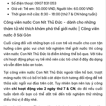
Số điện thoại: 0907 831 053
Giá vé: Trẻ em: 50.000 VND, Người lớn: 60.000 VND
Thời gian mở cửa: 8:30 - 18:00 (thứ 7 & CN hàng tuần)
Công viên nước Con Nít Thủ Đức - dành cho những
thám tử nhí thích khám phá thế giới nước | Công viên
nước ở Sài Gòn
Cuối cùng đối với những bạn có con trẻ và muốn cho con tận
hưởng cảm giác vui chơi trải nghiệm thế giới nước thì công
viên nước Con Nít Thủ Đức là điểm không thể bỏ qua. Với tiêu
chí hoạt động phục vụ trẻ nhỏ nên các trò chơi ở đây đa dạng
và vẫn đảm bảo an toàn.
Tại công viên nước Con Nít Thủ Đức ngoài tắm hồ bơi, trượt
máng nước thì có bố trí bãi cát diện tích tương đối rộng để trẻ
thỏa sức ngồi vui đùa trên cát. Tuy nhiên bạn nên lưu ý công
viên
chỉ hoạt động vào 2 ngày thứ 7 & CN
, do đó nếu cuối
tuần rảnh rỗi bạn có thể dắt trẻ đến trải nghiệm thử những
điều thú vị ở đây nhé.