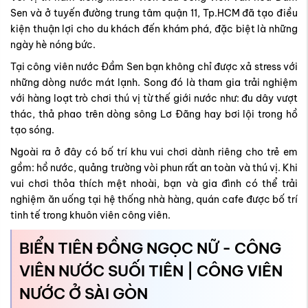
Sen và ở tuyến đường trung tâm quận 11, Tp.HCM đã tạo điều
kiện thuận lợi cho du khách đến khám phá, đặc biệt là những
ngày hè nóng bức.
Tại công viên nước Đầm Sen bạn không chỉ được xả stress với
những dòng nước mát lạnh. Song đó là tham gia trải nghiệm
với hàng loạt trò chơi thú vị từ thế giới nước như: đu dây vượt
thác, thả phao trên dòng sông Lơ Đãng hay bơi lội trong hồ
tạo sóng.
Ngoài ra ở đây có bố trí khu vui chơi dành riêng cho trẻ em
gồm: hồ nước, quảng trường vòi phun rất an toàn và thú vị. Khi
vui chơi thỏa thích mệt nhoài, bạn và gia đình có thể trải
nghiệm ăn uống tại hệ thống nhà hàng, quán cafe được bố trí
tinh tế trong khuôn viên công viên.
BIỂN TIÊN ĐỒNG NGỌC NỮ - CÔNG
VIÊN NƯỚC SUỐI TIÊN | CÔNG VIÊN
NƯỚC Ở SÀI GÒN