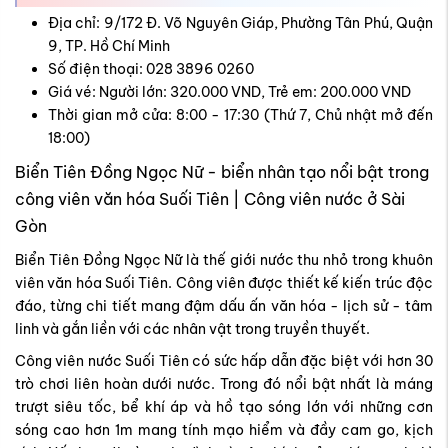
Địa chỉ: 9/172 Đ. Võ Nguyên Giáp, Phường Tân Phú, Quận
9, TP. Hồ Chí Minh
Số điện thoại: 028 3896 0260
Giá vé: Người lớn: 320.000 VND, Trẻ em: 200.000 VND
Thời gian mở cửa: 8:00 - 17:30 (Thứ 7, Chủ nhật mở đến
18:00)
Biển Tiên Đồng Ngọc Nữ - biển nhân tạo nổi bật trong
công viên văn hóa Suối Tiên | Công viên nước ở Sài
Gòn
Biển Tiên Đồng Ngọc Nữ là thế giới nước thu nhỏ trong khuôn
viên văn hóa Suối Tiên. Công viên được thiết kế kiến trúc độc
đáo, từng chi tiết mang đậm dấu ấn văn hóa - lịch sử - tâm
linh và gắn liền với các nhân vật trong truyền thuyết.
Công viên nước Suối Tiên có sức hấp dẫn đặc biệt với hơn 30
trò chơi liên hoàn dưới nước. Trong đó nổi bật nhất là máng
trượt siêu tốc, bể khí áp và hồ tạo sóng lớn với những cơn
sóng cao hơn 1m mang tính mạo hiểm và đầy cam go, kịch