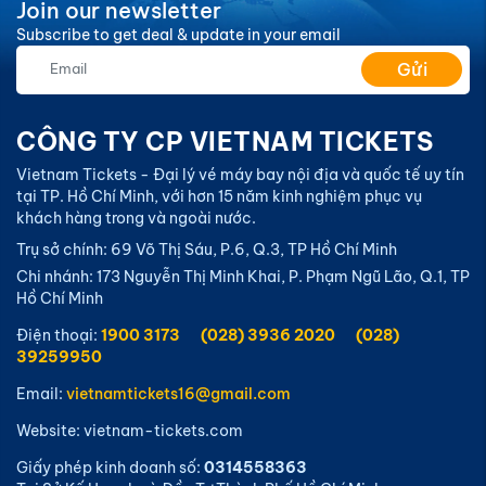
Join our newsletter
Subscribe to get deal & update in your email
Gửi
CÔNG TY CP VIETNAM TICKETS
Vietnam Tickets - Đại lý vé máy bay nội địa và quốc tế uy tín
tại TP. Hồ Chí Minh, với hơn 15 năm kinh nghiệm phục vụ
khách hàng trong và ngoài nước.
Trụ sở chính: 69 Võ Thị Sáu, P.6, Q.3, TP Hồ Chí Minh
Chi nhánh: 173 Nguyễn Thị Minh Khai, P. Phạm Ngũ Lão, Q.1, TP
Hồ Chí Minh
Điện thoại:
1900 3173
(028) 3936 2020
(028)
39259950
Email:
vietnamtickets16@gmail.com
Website: vietnam-tickets.com
Giấy phép kinh doanh số:
0314558363