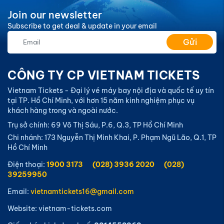
Join our newsletter
Subscribe to get deal & update in your email
Gửi
CÔNG TY CP VIETNAM TICKETS
Vietnam Tickets - Đại lý vé máy bay nội địa và quốc tế uy tín
tại TP. Hồ Chí Minh, với hơn 15 năm kinh nghiệm phục vụ
khách hàng trong và ngoài nước.
Trụ sở chính: 69 Võ Thị Sáu, P.6, Q.3, TP Hồ Chí Minh
Chi nhánh: 173 Nguyễn Thị Minh Khai, P. Phạm Ngũ Lão, Q.1, TP
Hồ Chí Minh
Điện thoại:
1900 3173
(028) 3936 2020
(028)
39259950
Email:
vietnamtickets16@gmail.com
Website: vietnam-tickets.com