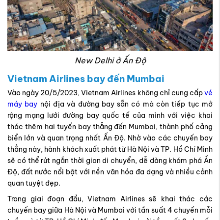
New Delhi ở Ấn Độ
Vietnam Airlines bay đến Mumbai
Vào ngày 20/5/2023, Vietnam Airlines không chỉ cung cấp
vé
máy bay
nội địa và đường bay sẵn có mà còn tiếp tục mở
rộng mạng lưới đường bay quốc tế của mình với việc khai
thác thêm hai tuyến bay thẳng đến Mumbai, thành phố cảng
biển lớn và quan trọng nhất Ấn Độ. Nhờ vào các chuyến bay
thẳng này, hành khách xuất phát từ Hà Nội và TP. Hồ Chí Minh
sẽ có thể rút ngắn thời gian di chuyển, dễ dàng khám phá Ấn
Độ, đất nước nổi bật với nền văn hóa đa dạng và nhiều cảnh
quan tuyệt đẹp.
Trong giai đoạn đầu, Vietnam Airlines sẽ khai thác các
chuyến bay giữa Hà Nội và Mumbai với tần suất 4 chuyến mỗi