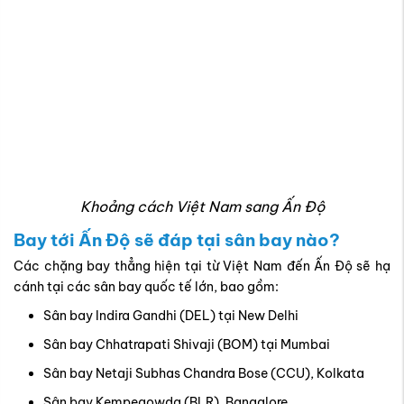
Khoảng cách Việt Nam sang Ấn Độ
Bay tới Ấn Độ sẽ đáp tại sân bay nào?
Các chặng bay thẳng hiện tại từ Việt Nam đến Ấn Độ sẽ hạ
cánh tại các sân bay quốc tế lớn, bao gồm:
Sân bay Indira Gandhi (DEL) tại New Delhi
Sân bay Chhatrapati Shivaji (BOM) tại Mumbai
Sân bay Netaji Subhas Chandra Bose (CCU), Kolkata
Sân bay Kempegowda (BLR), Bangalore