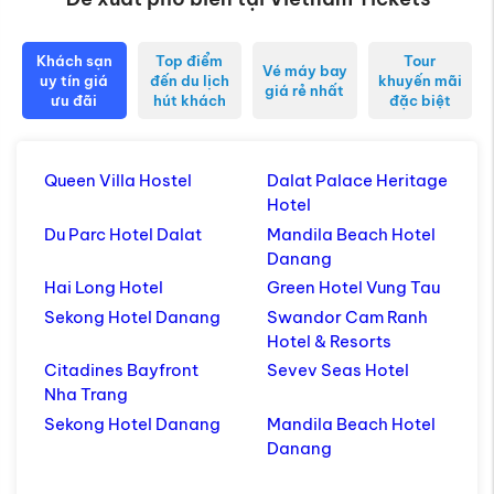
Khách sạn
Top điểm
Tour
Vé máy bay
uy tín giá
đến du lịch
khuyến mãi
giá rẻ nhất
ưu đãi
hút khách
đặc biệt
Queen Villa Hostel
Dalat Palace Heritage
Hotel
Du Parc Hotel Dalat
Mandila Beach Hotel
Danang
Hai Long Hotel
Green Hotel Vung Tau
Sekong Hotel Danang
Swandor Cam Ranh
Hotel & Resorts
Citadines Bayfront
Sevev Seas Hotel
Nha Trang
Sekong Hotel Danang
Mandila Beach Hotel
Danang