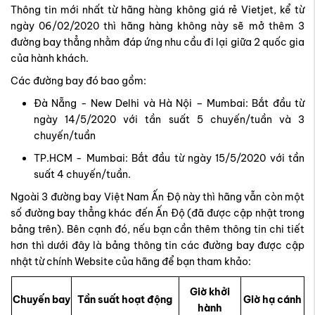
Thông tin mới nhất từ hãng hàng không giá rẻ Vietjet, kể từ
ngày 06/02/2020 thì hãng hàng không này sẽ mở thêm 3
đường bay thẳng nhằm đáp ứng nhu cầu đi lại giữa 2 quốc gia
của hành khách.
Các đường bay đó bao gồm:
Đà Nẵng - New Delhi và Hà Nội – Mumbai: Bắt đầu từ
ngày 14/5/2020 với tần suất 5 chuyến/tuần và 3
chuyến/tuần
TP.HCM - Mumbai: Bắt đầu từ ngày 15/5/2020 với tần
suất 4 chuyến/tuần.
Ngoài 3 đường bay Việt Nam Ấn Độ này thì hãng vẫn còn một
số đường bay thẳng khác đến Ấn Độ (đã được cập nhật trong
bảng trên). Bên cạnh đó, nếu bạn cần thêm thông tin chi tiết
hơn thì dưới đây là bảng thông tin các đường bay được cập
nhật từ chính Website của hãng để bạn tham khảo:
Giờ khởi
Chuyến bay
Tần suất hoạt động
Giờ hạ cánh
hành