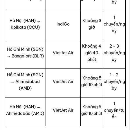
ày
1
Hà Nội (HAN) →
Khoảng 3
IndiGo
chuyến/ng
Kolkata (CCU)
giờ
ày
Khoảng 4
2 - 3
Hồ Chí Minh (SGN)
VietJet Air
giờ 40
chuyến/ng
→ Bangalore (BLR)
phút
ày
Hồ Chí Minh (SGN)
1 - 2
Khoảng 5
→ Ahmedabad
VietJet Air
chuyến/ng
giờ 10 phút
(AMD)
ày
1
Hà Nội (HAN) →
Khoảng 5
VietJet Air
chuyến/tu
Ahmedabad (AMD)
giờ 10 phút
ần