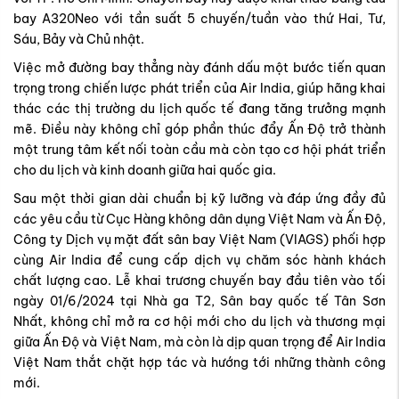
bay A320Neo với tần suất 5 chuyến/tuần vào thứ Hai, Tư,
Sáu, Bảy và Chủ nhật.
Việc mở đường bay thẳng này đánh dấu một bước tiến quan
trọng trong chiến lược phát triển của Air India, giúp hãng khai
thác các thị trường du lịch quốc tế đang tăng trưởng mạnh
mẽ. Điều này không chỉ góp phần thúc đẩy Ấn Độ trở thành
một trung tâm kết nối toàn cầu mà còn tạo cơ hội phát triển
cho du lịch và kinh doanh giữa hai quốc gia.
Sau một thời gian dài chuẩn bị kỹ lưỡng và đáp ứng đầy đủ
các yêu cầu từ Cục Hàng không dân dụng Việt Nam và Ấn Độ,
Công ty Dịch vụ mặt đất sân bay Việt Nam (VIAGS) phối hợp
cùng Air India để cung cấp dịch vụ chăm sóc hành khách
chất lượng cao. Lễ khai trương chuyến bay đầu tiên vào tối
ngày 01/6/2024 tại Nhà ga T2, Sân bay quốc tế Tân Sơn
Nhất, không chỉ mở ra cơ hội mới cho du lịch và thương mại
giữa Ấn Độ và Việt Nam, mà còn là dịp quan trọng để Air India
Việt Nam thắt chặt hợp tác và hướng tới những thành công
mới.