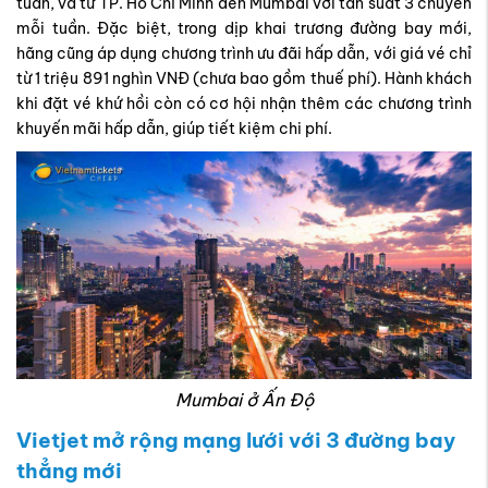
tuần, và từ TP. Hồ Chí Minh đến Mumbai với tần suất 3 chuyến
mỗi tuần. Đặc biệt, trong dịp khai trương đường bay mới,
hãng cũng áp dụng chương trình ưu đãi hấp dẫn, với giá vé chỉ
từ 1 triệu 891 nghìn VNĐ (chưa bao gồm thuế phí). Hành khách
khi đặt vé khứ hồi còn có cơ hội nhận thêm các chương trình
khuyến mãi hấp dẫn, giúp tiết kiệm chi phí.
Mumbai ở Ấn Độ
Vietjet mở rộng mạng lưới với 3 đường bay
thẳng mới