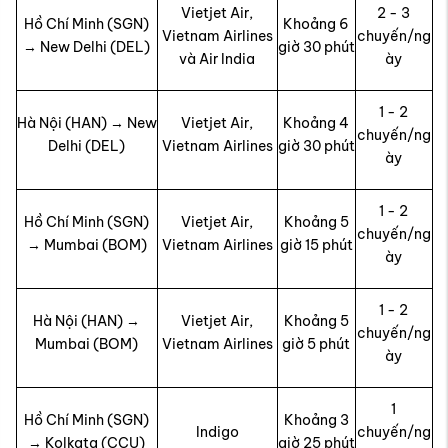
Vietjet Air,
2 - 3
Hồ Chí Minh (SGN)
Khoảng 6
Vietnam Airlines
chuyến/ng
→ New Delhi (DEL)
giờ 30 phút
và Air India
ày
1 - 2
Hà Nội (HAN) → New
Vietjet Air,
Khoảng 4
chuyến/ng
Delhi (DEL)
Vietnam Airlines
giờ 30 phút
ày
1 - 2
Hồ Chí Minh (SGN)
Vietjet Air,
Khoảng 5
chuyến/ng
→ Mumbai (BOM)
Vietnam Airlines
giờ 15 phút
ày
1 - 2
Hà Nội (HAN) →
Vietjet Air,
Khoảng 5
chuyến/ng
Mumbai (BOM)
Vietnam Airlines
giờ 5 phút
ày
1
Hồ Chí Minh (SGN)
Khoảng 3
Indigo
chuyến/ng
→ Kolkata (CCU)
giờ 25 phút