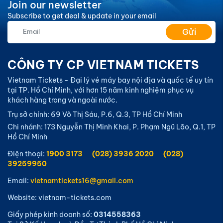
Join our newsletter
Subscribe to get deal & update in your email
Gửi
CÔNG TY CP VIETNAM TICKETS
Vietnam Tickets - Đại lý vé máy bay nội địa và quốc tế uy tín
tại TP. Hồ Chí Minh, với hơn 15 năm kinh nghiệm phục vụ
khách hàng trong và ngoài nước.
Trụ sở chính: 69 Võ Thị Sáu, P.6, Q.3, TP Hồ Chí Minh
Chi nhánh: 173 Nguyễn Thị Minh Khai, P. Phạm Ngũ Lão, Q.1, TP
Hồ Chí Minh
Điện thoại:
1900 3173
(028) 3936 2020
(028)
39259950
Email:
vietnamtickets16@gmail.com
Website: vietnam-tickets.com
Giấy phép kinh doanh số:
0314558363