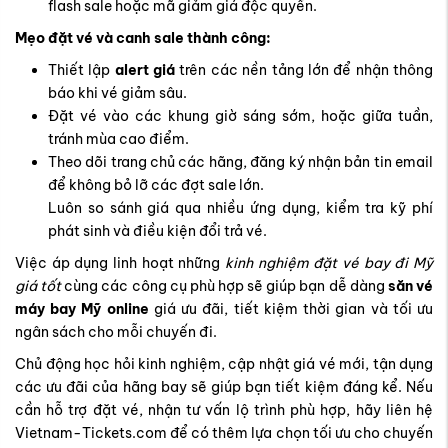
flash sale hoặc mã giảm giá độc quyền.
Mẹo đặt vé và canh sale thành công:
Thiết lập
alert giá
trên các nền tảng lớn để nhận thông
báo khi vé giảm sâu.
Đặt vé vào các khung giờ sáng sớm, hoặc giữa tuần,
tránh mùa cao điểm.
Theo dõi trang chủ các hãng, đăng ký nhận bản tin email
để không bỏ lỡ các đợt sale lớn.
Luôn so sánh giá qua nhiều ứng dụng, kiểm tra kỹ phí
phát sinh và điều kiện đổi trả vé.
Việc áp dụng linh hoạt những
kinh nghiệm đặt vé bay đi Mỹ
giá tốt
cùng các công cụ phù hợp sẽ giúp bạn dễ dàng
săn vé
máy bay Mỹ online
giá ưu đãi, tiết kiệm thời gian và tối ưu
ngân sách cho mỗi chuyến đi.
Chủ động học hỏi kinh nghiệm, cập nhật giá vé mới, tận dụng
các ưu đãi của hãng bay sẽ giúp bạn tiết kiệm đáng kể. Nếu
cần hỗ trợ đặt vé, nhận tư vấn lộ trình phù hợp, hãy liên hệ
Vietnam-Tickets.com để có thêm lựa chọn tối ưu cho chuyến