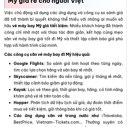
Mỹ giá rẻ cho người Việt
Việc chủ động sử dụng các ứng dụng và công cụ so sánh giá
đã trở thành bí quyết không thể thiếu với những ai muốn sở
hữu
vé máy bay Mỹ giá tiết kiệm
. Nhiều khách hàng đã thành
công chỉ nhờ một vài thao tác đơn giản, kết hợp cùng
mẹo
săn vé máy bay giá tốt đi Mỹ
và thiết lập cảnh báo giá phù
hợp với hành trình của mình.
Các công cụ săn vé máy bay đi Mỹ hiệu quả:
Google Flights
: So sánh giá linh hoạt theo từng ngày,
tìm các lựa chọn hãng và sân bay rẻ nhất.
Skyscanner
: Tìm kiếm đa nền tảng, gợi ý tháng rẻ nhất,
thiết lập cảnh báo giảm giá tự động.
Kayak
: Lọc vé theo giá, thời gian bay, hãng, có tính năng
khám phá vé rẻ trên toàn cầu.
Hopper
: Phân tích dữ liệu lịch sử giá, dự đoán thời điểm
mua vé tiết kiệm, gửi thông báo khi có giá tốt.
Các ứng dụng săn vé trong nước như :
Traveloka,
BestPrice, Vietnam-Tickets.com…
Thường xuyên có