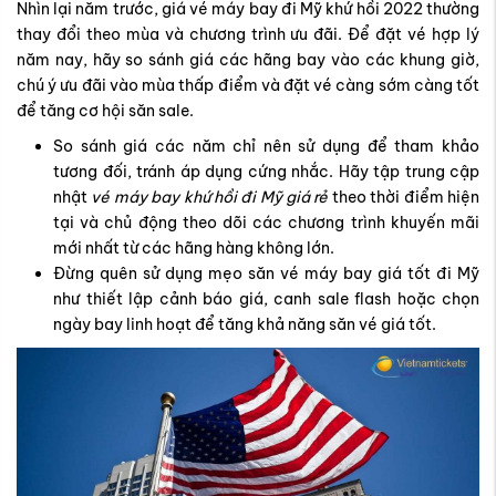
Nhìn lại năm trước, giá vé máy bay đi Mỹ khứ hồi 2022 thường
thay đổi theo mùa và chương trình ưu đãi. Để đặt vé hợp lý
năm nay, hãy so sánh giá các hãng bay vào các khung giờ,
chú ý ưu đãi vào mùa thấp điểm và đặt vé càng sớm càng tốt
để tăng cơ hội săn sale.
So sánh giá các năm chỉ nên sử dụng để tham khảo
tương đối, tránh áp dụng cứng nhắc. Hãy tập trung cập
nhật
vé máy bay khứ hồi đi Mỹ giá rẻ
theo thời điểm hiện
tại và chủ động theo dõi các chương trình khuyến mãi
mới nhất từ các hãng hàng không lớn.
Đừng quên sử dụng mẹo săn vé máy bay giá tốt đi Mỹ
như thiết lập cảnh báo giá, canh sale flash hoặc chọn
ngày bay linh hoạt để tăng khả năng săn vé giá tốt.