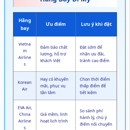
Hãng
Ưu điểm
Lưu ý khi đặt
bay
Vietna
Đảm bảo chất
Đặt sớm để
m
lượng, hỗ trợ
nhận ưu đãi,
Airline
khách Việt
tránh cao điểm
s
Hay có khuyến
Chọn thời điểm
Korean
mãi, phục vụ
thấp điểm để
Air
tận tâm
tiết kiệm
EVA Air,
So sánh phí
China
Giá mềm, linh
hành lý, chú ý
Airline
hoạt lịch trình
điểm nối chuyến
s