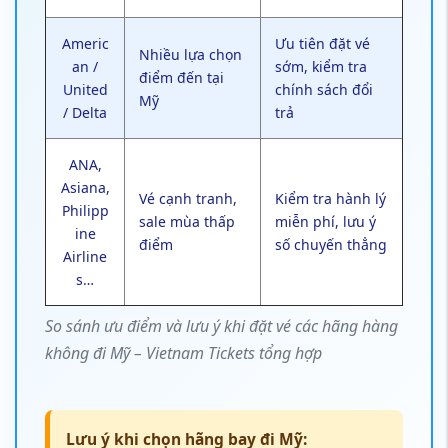
Americ
Ưu tiên đặt vé
Nhiều lựa chọn
an /
sớm, kiểm tra
điểm đến tại
United
chính sách đổi
Mỹ
/ Delta
trả
ANA,
Asiana,
Vé cạnh tranh,
Kiểm tra hành lý
Philipp
sale mùa thấp
miễn phí, lưu ý
ine
điểm
số chuyến thẳng
Airline
s…
So sánh ưu điểm và lưu ý khi đặt vé các hãng hàng
không đi Mỹ – Vietnam Tickets tổng hợp
Lưu ý khi chọn hãng bay đi Mỹ: