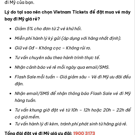
đi Mỹ của bạn.
Lý do tại sao nên chọn Vietnam Tickets để đặt mua vé máy
bay đi Mỹ giá rẻ?
Giảm 5% cho đơn từ 2 vé khứ hồi.
Miễn phí hành lý ký gửi (áp dụng với hãng nhất định).
Giữ vé 0đ – Không cọc – Không rủi ro.
Tư vấn chuyên sâu theo hành trình thực tế.
Nhận cảnh báo vé rẻ mỗi ngày qua email/SMS.
Flash Sale mỗi tuần – Giá giảm sâu – Vé đi Mỹ ưu đãi đều
đặn.
Nhận email/SMS để nhận thông báo Flash Sale vé đi Mỹ
hàng tuần.
Tư vấn khung giờ đặt vé từ 10h – 12h hoặc 20h – 22h để
có giá mềm.
Tư vấn hành lý đi kèm, tránh phí phát sinh từ hãng giá rẻ.
Tổng đài đặt vé đi Mỹ giá ưu đãi:
1900 3173