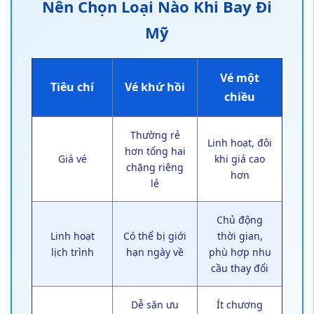
Nên Chọn Loại Nào Khi Bay Đi
Mỹ
Vé một
Tiêu chí
Vé khứ hồi
chiều
Thường rẻ
Linh hoạt, đôi
hơn tổng hai
Giá vé
khi giá cao
chặng riêng
hơn
lẻ
Chủ động
Linh hoạt
Có thể bị giới
thời gian,
lịch trình
hạn ngày về
phù hợp nhu
cầu thay đổi
Dễ săn ưu
Ít chương