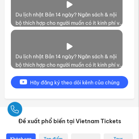
Du lịch nhật Bản 14 ngày? Ngân sách & nội
bộ thích hợp cho người muốn có ít kinh phí và
thời gian trải nghiệm
Du lịch nhật Bản 14 ngày? Ngân sách & nội
bộ thích hợp cho người muốn có ít kinh phí và
thời gian trải nghiệm
Hãy đăng ký theo dõi kênh của chúng
tôi
Ngay
Đề xuất phổ biến tại Vietnam Tickets
Khách sạn
Top điểm
Tour