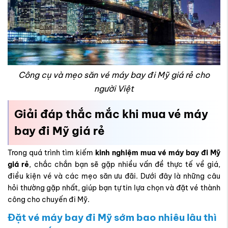
Công cụ và mẹo săn vé máy bay đi Mỹ giá rẻ cho
người Việt
Giải đáp thắc mắc khi mua vé máy
bay đi Mỹ giá rẻ
Trong quá trình tìm kiếm
kinh nghiệm mua vé máy bay đi Mỹ
giá rẻ
, chắc chắn bạn sẽ gặp nhiều vấn đề thực tế về giá,
điều kiện vé và các mẹo săn ưu đãi. Dưới đây là những câu
hỏi thường gặp nhất, giúp bạn tự tin lựa chọn và đặt vé thành
công cho chuyến đi Mỹ.
Đặt vé máy bay đi Mỹ sớm bao nhiêu lâu thì