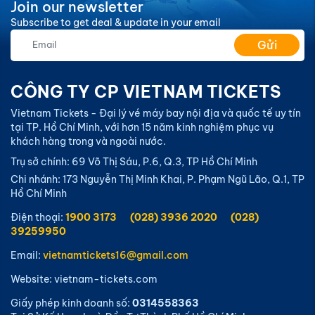
Join our newsletter
Subscribe to get deal & update in your email
Gửi
CÔNG TY CP VIETNAM TICKETS
Vietnam Tickets - Đại lý vé máy bay nội địa và quốc tế uy tín
tại TP. Hồ Chí Minh, với hơn 15 năm kinh nghiệm phục vụ
khách hàng trong và ngoài nước.
Trụ sở chính: 69 Võ Thị Sáu, P.6, Q.3, TP Hồ Chí Minh
Chi nhánh: 173 Nguyễn Thị Minh Khai, P. Phạm Ngũ Lão, Q.1, TP
Hồ Chí Minh
Điện thoại:
1900 3173
(028) 3936 2020
(028)
39259950
Email:
vietnamtickets16@gmail.com
Website: vietnam-tickets.com
Giấy phép kinh doanh số:
0314558363