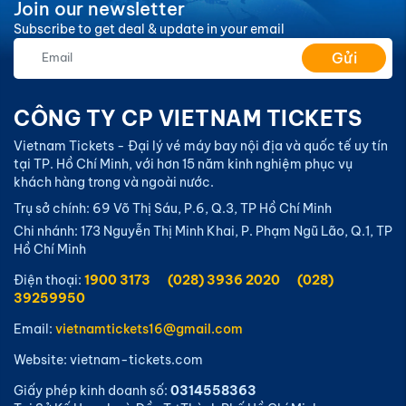
Join our newsletter
Subscribe to get deal & update in your email
Gửi
CÔNG TY CP VIETNAM TICKETS
Vietnam Tickets - Đại lý vé máy bay nội địa và quốc tế uy tín
tại TP. Hồ Chí Minh, với hơn 15 năm kinh nghiệm phục vụ
khách hàng trong và ngoài nước.
Trụ sở chính: 69 Võ Thị Sáu, P.6, Q.3, TP Hồ Chí Minh
Chi nhánh: 173 Nguyễn Thị Minh Khai, P. Phạm Ngũ Lão, Q.1, TP
Hồ Chí Minh
Điện thoại:
1900 3173
(028) 3936 2020
(028)
39259950
Email:
vietnamtickets16@gmail.com
Website: vietnam-tickets.com
Giấy phép kinh doanh số:
0314558363