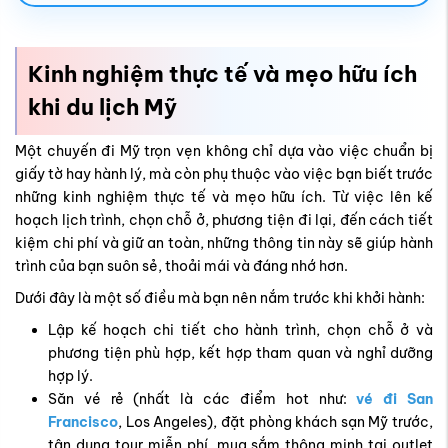
giấy tờ hay hành lý, mà còn phụ thuộc vào việc bạn biết trước
những kinh nghiệm thực tế và mẹo hữu ích. Từ việc lên kế
hoạch lịch trình, chọn chỗ ở, phương tiện đi lại, đến cách tiết
kiệm chi phí và giữ an toàn, những thông tin này sẽ giúp hành
trình của bạn suôn sẻ, thoải mái và đáng nhớ hơn.
Dưới đây là một số điều mà bạn nên nắm trước khi khởi hành:
Lập kế hoạch chi tiết cho hành trình, chọn chỗ ở và
phương tiện phù hợp, kết hợp tham quan và nghỉ dưỡng
hợp lý.
Săn vé rẻ (nhất là các điểm hot như:
vé đi San
Francisco
, Los Angeles), đặt phòng khách sạn Mỹ trước,
tận dụng tour miễn phí, mua sắm thông minh tại outlet
và siêu thị.
Nên dự trù tổng chi phí du lịch Mỹ và mang một phần tiền
mặt cho các tình huống cần thiết hoặc chuẩn bị thẻ
thanh toán quốc tế (phòng trường hợp phát sinh ngoài ý
muốn). Ngoài ra hãy theo dõi tỷ giá và hạn mức chi tiêu
để tránh vượt ngân sách.