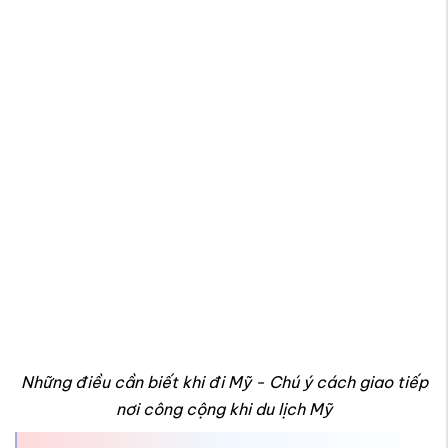
Những điều cần biết khi đi Mỹ - Chú ý cách giao tiếp
nơi công cộng khi du lịch Mỹ
Du học, làm việc và định cư lâu dài
tại Mỹ cần biết gì?
Nếu mục tiêu chuyến đi là học tập, làm việc hoặc định cư lâu
dài, việc chuẩn bị kỹ càng về hồ sơ, chi phí và môi trường
sống là điều thiết yếu để hành trình diễn ra suôn sẻ. Dưới đây
là những điều quan trọng bạn cần nắm trước khi lên đường