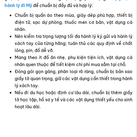
hành lý đi Mỹ
để chuẩn bị đầy đủ và hợp lý:
Chuẩn bị quần áo theo mùa, giày dép phù hợp, thiết bị
điện tử, sạc dự phòng, thuốc men cơ bản, vật dụng cá
nhân.
Nên kiểm tra trọng lượng tối đa hành lý ký gửi và hành lý
xách tay của từng hãng; tuân thủ các quy định về chất
lỏng, pin, đồ dễ vỡ.
Mang theo ít đồ ăn nhẹ, phụ kiện tiện ích, vật dụng cá
nhân quen thuộc để tiết kiệm chi phí mua sắm tại chỗ.
Đóng gói gọn gàng, phân loại rõ ràng, chuẩn bị bản sao
giấy tờ quan trọng, giữ các vật dụng cần thiết trong hành
lý xách tay.
Nếu đi du học hoặc định cư lâu dài, chuẩn bị thêm giấy
tờ học tập, hồ sơ y tế và các vật dụng thiết yếu cho sinh
hoạt lâu dài.