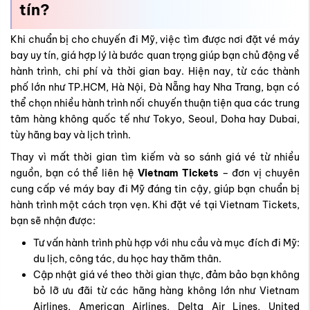
tâm hàng không quốc tế như Tokyo, Seoul, Doha hay Dubai,
tùy hãng bay và lịch trình.
Thay vì mất thời gian tìm kiếm và so sánh giá vé từ nhiều
nguồn, bạn có thể liên hệ
Vietnam Tickets
– đơn vị chuyên
cung cấp vé máy bay đi Mỹ đáng tin cậy, giúp bạn chuẩn bị
hành trình một cách trọn vẹn. Khi đặt vé tại Vietnam Tickets,
bạn sẽ nhận được:
Tư vấn hành trình phù hợp với nhu cầu và mục đích đi Mỹ:
du lịch, công tác, du học hay thăm thân.
Cập nhật giá vé theo thời gian thực, đảm bảo bạn không
bỏ lỡ ưu đãi từ các hãng hàng không lớn như Vietnam
Airlines, American Airlines, Delta Air Lines, United
Airlines, Korean Air, Japan Airlines, Qatar Airways…
Hỗ trợ toàn diện trước, trong và sau chuyến bay, bao
gồm đổi giờ bay, nâng hạng ghế, thêm hành lý hoặc
hướng dẫn khi quá cảnh.
Đặt vé nhanh chóng và an toàn, qua hệ thống trực tuyến
hoặc tổng đài hỗ trợ 24/7, tiết kiệm thời gian và chi phí.
Tư vấn chi phí và ngân sách chuyến đi, giúp bạn dự trù