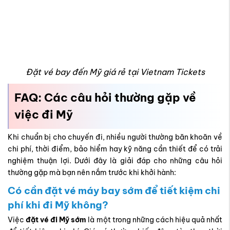
FAQ: Các câu hỏi thường gặp về
việc đi Mỹ
Khi chuẩn bị cho chuyến đi, nhiều người thường băn khoăn về
chi phí, thời điểm, bảo hiểm hay kỹ năng cần thiết để có trải
nghiệm thuận lợi. Dưới đây là giải đáp cho những
câu hỏi
thường gặp
mà bạn nên nắm trước khi khởi hành:
Có cần đặt vé máy bay sớm để tiết kiệm chi
phí khi đi Mỹ không?
Việc
đặt vé đi Mỹ sớm
là một trong những cách hiệu quả nhất
để tiết kiệm chi phí. Giá vé thường biến động tùy theo thời
điểm, hãng bay và điểm khởi hành. Đặt vé trước từ 1–3 tháng
sẽ giúp bạn có mức giá tốt hơn, đồng thời dễ lựa chọn giờ bay
và hạng ghế phù hợp với nhu cầu. Ngoài ra, việc săn vé từ các
đại lý uy tín như Vietnam Tickets
sẽ giúp bạn không bỏ lỡ các
chương trình ưu đãi hấp dẫn.
Thời điểm nào trong năm là lý tưởng để đi