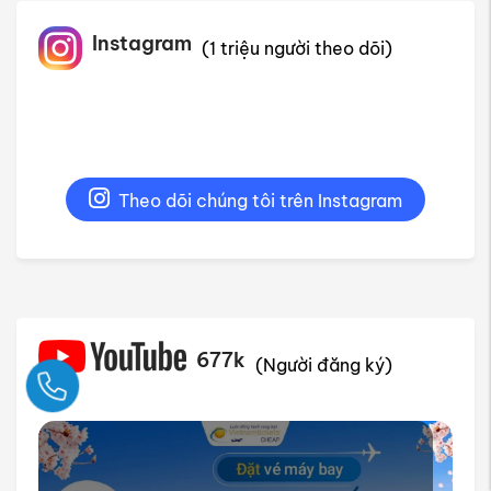
Theo dõi chúng tôi trên Instagram
677k
(Người đăng ký)
Ngay