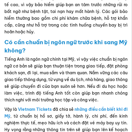
không?
Tiếng Anh là ngôn ngữ chính tại Mỹ, vì vậy việc
chuẩn bị ngôn
ngữ cơ bản
sẽ giúp bạn thuận tiện trong giao tiếp, đặt phòng
khách sạn, đi lại, mua sắm và tham quan. Nắm vững các câu
giao tiếp thông dụng, từ vựng về du lịch, nhà hàng, giao thông
sẽ giúp chuyến đi của bạn suôn sẻ hơn. Nếu đi du học hoặc
làm việc, trình độ tiếng Anh tốt còn giúp bạn nhanh chóng
thích nghi với môi trường học tập và công việc.
Vậy là
Vietnam Tickets
đã chia sẻ
những
điều cần biết khi đi
Mỹ
, từ chuẩn bị hồ sơ, giấy tờ, hành lý, chi phí, đến kinh
nghiệm thực tế, mẹo hữu ích và cách đặt vé máy bay uy tín.
Hy vọng rằng những thông tin trên sẽ giúp bạn lên kế hoạch
một cách chủ động, tiết kiệm chi phí và tận hưởng hành trình
một cách trọn vẹn, an toàn. Dù là du lịch, du học, công tác
hay định cư lâu dài, việc chuẩn bị kỹ lưỡng và lựa chọn đúng
đại lý vé uy tín như Vietnam Tickets
sẽ giúp chuyến đi của
bạn suôn sẻ, thuận tiện và đáng nhớ. Hãy liên hệ ngay để
được tư vấn chi tiết và sở hữu vé máy bay đi Mỹ với mức giá
tốt nhất, đồng hành cùng bạn trên mọi hành trình.