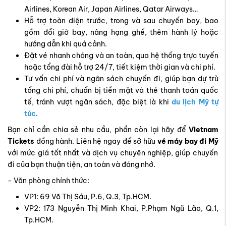
tổng chi phí, chuẩn bị tiền mặt và thẻ thanh toán quốc
tế, tránh vượt ngân sách, đặc biệt là khi
du lịch Mỹ tự
túc
.
Bạn chỉ cần chia sẻ nhu cầu, phần còn lại hãy để
Vietnam
Tickets
đồng hành. Liên hệ ngay để sở hữu
vé máy bay đi Mỹ
với mức giá tốt nhất và dịch vụ chuyên nghiệp, giúp chuyến
đi của bạn thuận tiện, an toàn và đáng nhớ.
- Văn phòng chính thức:
VP1: 69 Võ Thị Sáu, P.6, Q.3, Tp.HCM.
VP2: 173 Nguyễn Thị Minh Khai, P.Phạm Ngũ Lão, Q.1,
Tp.HCM.
- Tổng đài toàn quốc :
1900 3173
.
- Đặt tại website chính thức của Vietnam Tickets bằng hệ
thống đặt đi thông minh.
- Hệ thống chat trực tuyến qua Fanpage:
facebook.com/vietnamtickets.com.vn