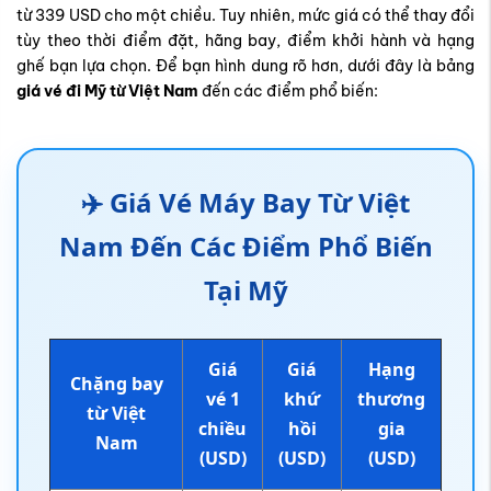
từ
339 USD
cho một chiều. Tuy nhiên, mức giá có thể thay đổi
tùy theo thời điểm đặt, hãng bay, điểm khởi hành và hạng
ghế bạn lựa chọn. Để bạn hình dung rõ hơn, dưới đây là bảng
giá vé đi Mỹ từ Việt Nam
đến các điểm phổ biến:
✈️ Giá Vé Máy Bay Từ Việt
Nam Đến Các Điểm Phổ Biến
Tại Mỹ
Giá
Giá
Hạng
Chặng bay
vé 1
khứ
thương
từ Việt
chiều
hồi
gia
Nam
(USD)
(USD)
(USD)