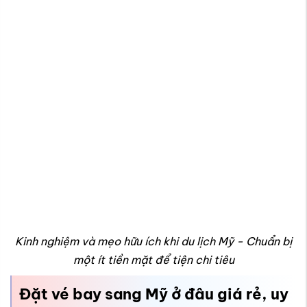
Kinh nghiệm và mẹo hữu ích khi du lịch Mỹ - Chuẩn bị
một ít tiền mặt để tiện chi tiêu
Đặt vé bay sang Mỹ ở đâu giá rẻ, uy
tín?
Khi chuẩn bị cho chuyến đi Mỹ, việc tìm được nơi đặt vé máy
bay uy tín, giá hợp lý là bước quan trọng giúp bạn chủ động về
hành trình, chi phí và thời gian bay. Hiện nay, từ các thành
phố lớn như TP.HCM, Hà Nội, Đà Nẵng hay Nha Trang, bạn có
thể chọn nhiều hành trình nối chuyến thuận tiện qua các trung