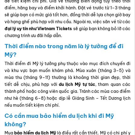
Mỹ?
Thời điểm đi Mỹ lý tưởng phụ thuộc vào mục đích chuyến đi
và khu vực bạn muốn khám phá. Mùa xuân (tháng 3–5) và
mùa thu (tháng 9–11) thường là khoảng thời gian đẹp, thời
tiết dễ chịu, phù hợp với
du lịch Mỹ tự túc
, tham quan các
thành phố hoặc công viên quốc gia. Tránh các mùa cao điểm
như hè (tháng 6–8) hoặc dịp lễ Giáng Sinh – Tết Dương lịch
nếu muốn tiết kiệm chi phí.
Có cần mua bảo hiểm du lịch khi đi Mỹ
không?
Mua
bảo hiểm du lịch Mỹ
là điều rất cần thiết. Mỹ có chi phí y
tế cao, vì vậy bảo hiểm giúp bạn an tâm trước những rủi ro
bất ngờ như bệnh tật, tai nạn hay mất hành lý. Các gói bảo
hiểm thường bao gồm chi phí khám chữa bệnh, hỗ trợ khẩn
cấp, cũng như hỗ trợ trong các tình huống chuyến bay bị trì
hoãn hoặc hủy.
Có cần chuẩn bị ngôn ngữ trước khi sang Mỹ