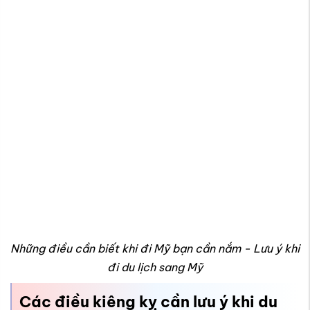
Những điều cần biết khi đi Mỹ bạn cần nắm - Lưu ý khi
đi du lịch sang Mỹ
Các điều kiêng kỵ cần lưu ý khi du
lịch Mỹ là gì?
Hiểu rõ văn hóa Mỹ và các phong tục địa phương giúp bạn
tránh những tình huống khó xử, xây dựng hình ảnh tốt và hòa
nhập dễ dàng khi du lịch, học tập hay làm việc tại Mỹ. Để
chuyến đi diễn ra suôn sẻ, bạn nên biết trước những điều
kiêng kỵ và lưu ý khi giao tiếp ở Mỹ: