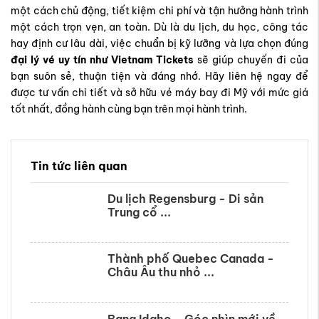
Tin tức liên quan
Du lịch Regensburg - Di sản
Trung cổ ...
Thành phố Quebec Canada -
Châu Âu thu nhỏ ...
Bang Idaho – Góc nhìn mới về
miền Tây Bắc ...
Du lịch Freiburg im Breisgau -
Cửa ngõ ...