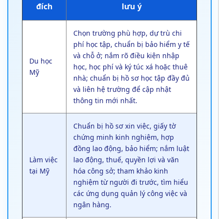
nhà; chuẩn bị hồ sơ học tập đầy đủ
và liên hệ trường để cập nhật
thông tin mới nhất.
Chuẩn bị hồ sơ xin việc, giấy tờ
chứng minh kinh nghiệm, hợp
đồng lao động, bảo hiểm; nắm luật
Làm việc
lao động, thuế, quyền lợi và văn
tại Mỹ
hóa công sở; tham khảo kinh
nghiệm từ người đi trước, tìm hiểu
các ứng dụng quản lý công việc và
ngân hàng.
Lên kế hoạch chỗ ở, chi phí sinh
hoạt, phương tiện đi lại, bảo hiểm
y tế; tìm hiểu cộng đồng người
Định cư
Việt, khu vực an toàn, chi phí sinh
lâu dài
hoạt trung bình; chuẩn bị hồ sơ
pháp lý đầy đủ và liên hệ dịch vụ