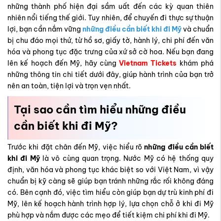
những thành phố hiện đại sầm uất đến các kỳ quan thiên
nhiên nổi tiếng thế giới. Tuy nhiên, để chuyến đi thực sự thuận
lợi, bạn cần nắm vững
những điều cần biết khi đi Mỹ
và chuẩn
bị chu đáo mọi thứ, từ hồ sơ, giấy tờ, hành lý, chi phí đến văn
hóa và phong tục đặc trưng của xứ sở cờ hoa. Nếu bạn đang
lên kế hoạch đến Mỹ, hãy cùng
Vietnam Tickets
khám phá
những thông tin chi tiết dưới đây, giúp hành trình của bạn trở
nên an toàn, tiện lợi và trọn vẹn nhất.
Tại sao cần tìm hiểu những điều
cần biết khi đi Mỹ?
Trước khi đặt chân đến Mỹ, việc hiểu rõ
những điều cần biết
khi đi Mỹ
là vô cùng quan trọng. Nước Mỹ có hệ thống quy
định, văn hóa và phong tục khác biệt so với Việt Nam, vì vậy
chuẩn bị kỹ càng sẽ giúp bạn tránh những rắc rối không đáng
có. Bên cạnh đó, việc tìm hiểu còn giúp bạn dự trù kinh phí đi
Mỹ, lên kế hoạch hành trình hợp lý, lựa chọn chỗ ở khi đi Mỹ
phù hợp và nắm được các mẹo để tiết kiệm chi phí khi đi Mỹ.