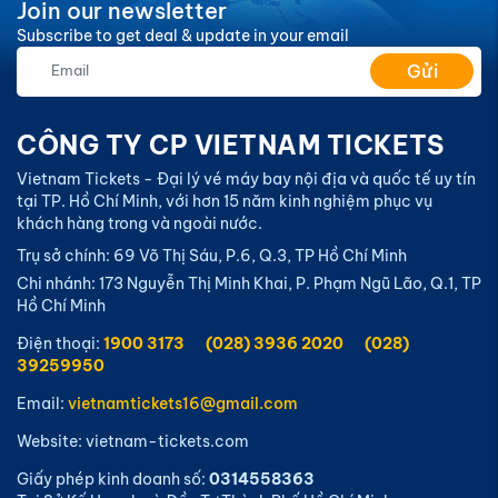
Join our newsletter
Subscribe to get deal & update in your email
Gửi
CÔNG TY CP VIETNAM TICKETS
Vietnam Tickets - Đại lý vé máy bay nội địa và quốc tế uy tín
tại TP. Hồ Chí Minh, với hơn 15 năm kinh nghiệm phục vụ
khách hàng trong và ngoài nước.
Trụ sở chính: 69 Võ Thị Sáu, P.6, Q.3, TP Hồ Chí Minh
Chi nhánh: 173 Nguyễn Thị Minh Khai, P. Phạm Ngũ Lão, Q.1, TP
Hồ Chí Minh
Điện thoại:
1900 3173
(028) 3936 2020
(028)
39259950
Email:
vietnamtickets16@gmail.com
Website: vietnam-tickets.com
Giấy phép kinh doanh số:
0314558363