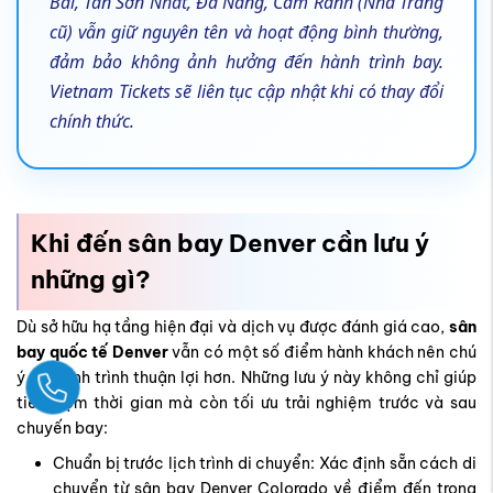
Bài, Tân Sơn Nhất, Đà Nẵng, Cam Ranh (Nha Trang
cũ) vẫn giữ nguyên tên và hoạt động bình thường,
đảm bảo không ảnh hưởng đến hành trình bay.
Vietnam Tickets sẽ liên tục cập nhật khi có thay đổi
chính thức.
Khi đến sân bay Denver cần lưu ý
những gì?
Dù sở hữu hạ tầng hiện đại và dịch vụ được đánh giá cao,
sân
bay quốc tế Denver
vẫn có một số điểm hành khách nên chú
ý để hành trình thuận lợi hơn. Những lưu ý này không chỉ giúp
Ngay
tiết kiệm thời gian mà còn tối ưu trải nghiệm trước và sau
chuyến bay:
Chuẩn bị trước lịch trình di chuyển: Xác định sẵn cách di
chuyển từ sân bay Denver Colorado về điểm đến trong