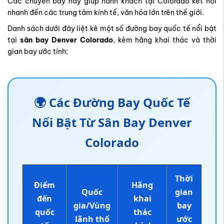
Các chuyến bay này giúp hành khách tại Colorado kết nối
nhanh đến các trung tâm kinh tế, văn hóa lớn trên thế giới.
Danh sách dưới đây liệt kê một số đường bay quốc tế nổi bật
tại
sân bay Denver Colorado
, kèm hãng khai thác và thời
gian bay ước tính:
🌍 Các Đường Bay Quốc Tế
Nổi Bật Từ Sân Bay Denver
Colorado
Thời
Điểm
Hãng
Quốc
gian
đến
khai
gia/Vùng
bay
quốc
thác
lãnh thổ
ước