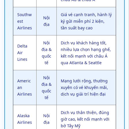
Southw
Giá vé cạnh tranh, hành lý
Nội
est
ký gửi miễn phí 2 kiện,
địa
Airlines
tần suất bay cao
Nội
Dịch vụ khách hàng tốt,
Delta
địa &
nhiều lựa chọn hạng ghế,
Air
quốc
kết nối mạnh với châu Á
Lines
tế
qua Atlanta & Seattle
Nội
Americ
Mạng lưới rộng, thường
địa &
an
xuyên có vé khuyến mãi,
quốc
Airlines
dịch vụ giải trí hiện đại
tế
Dịch vụ thân thiện, đúng
Alaska
Nội
giờ cao, kết nối mạnh với
Airlines
địa
bờ Tây Mỹ