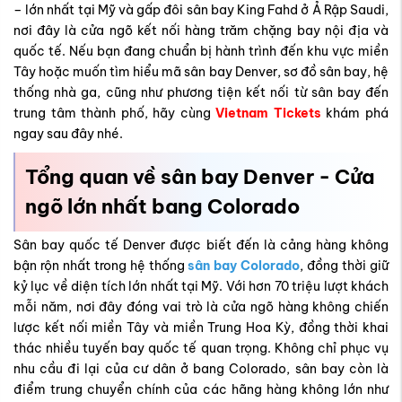
– lớn nhất tại Mỹ và gấp đôi sân bay King Fahd ở Ả Rập Saudi,
nơi đây là cửa ngõ kết nối hàng trăm chặng bay nội địa và
quốc tế. Nếu bạn đang chuẩn bị hành trình đến khu vực miền
Tây hoặc muốn tìm hiểu mã sân bay Denver, sơ đồ sân bay, hệ
thống nhà ga, cũng như phương tiện kết nối từ sân bay đến
trung tâm thành phố, hãy cùng
Vietnam Tickets
khám phá
ngay sau đây nhé.
Tổng quan về sân bay Denver - Cửa
ngõ lớn nhất bang Colorado
Sân bay quốc tế Denver được biết đến là cảng hàng không
bận rộn nhất trong hệ thống
sân bay Colorado
, đồng thời giữ
kỷ lục về diện tích lớn nhất tại Mỹ. Với hơn 70 triệu lượt khách
mỗi năm, nơi đây đóng vai trò là cửa ngõ hàng không chiến
lược kết nối miền Tây và miền Trung Hoa Kỳ, đồng thời khai
thác nhiều tuyến bay quốc tế quan trọng. Không chỉ phục vụ
nhu cầu đi lại của cư dân ở bang Colorado, sân bay còn là
điểm trung chuyển chính của các hãng hàng không lớn như