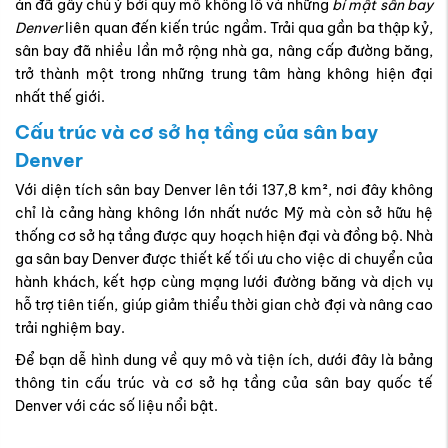
án đã gây chú ý bởi quy mô khổng lồ và những
bí mật sân bay
Denver
liên quan đến kiến trúc ngầm. Trải qua gần ba thập kỷ,
sân bay đã nhiều lần mở rộng nhà ga, nâng cấp đường băng,
trở thành một trong những trung tâm hàng không hiện đại
nhất thế giới.
Cấu trúc và cơ sở hạ tầng của sân bay
Denver
Với diện tích sân bay Denver lên tới 137,8 km², nơi đây không
chỉ là cảng hàng không lớn nhất nước Mỹ mà còn sở hữu hệ
thống cơ sở hạ tầng được quy hoạch hiện đại và đồng bộ. Nhà
ga sân bay Denver được thiết kế tối ưu cho việc di chuyển của
hành khách, kết hợp cùng mạng lưới đường băng và dịch vụ
hỗ trợ tiên tiến, giúp giảm thiểu thời gian chờ đợi và nâng cao
trải nghiệm bay.
Để bạn dễ hình dung về quy mô và tiện ích, dưới đây là bảng
thông tin cấu trúc và cơ sở hạ tầng của sân bay quốc tế
Denver với các số liệu nổi bật.