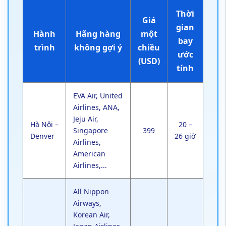
Thời
Giá
gian
Hành
Hãng hàng
một
bay
trình
không gợi ý
chiều
ước
(USD)
tính
EVA Air, United
Airlines, ANA,
Jeju Air,
Hà Nội –
20 –
Singapore
399
Denver
26 giờ
Airlines,
American
Airlines,...
All Nippon
Airways,
Korean Air,