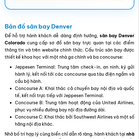
Bản đồ sân bay Denver
Để hỗ trợ hành khách dễ dàng định hướng,
sân bay Denver
Colorado
cung cấp
sơ đồ sân bay
trực quan tại các điểm
thông tin và trên website chính thức. Cấu trúc sân bay được
thiết kế khoa học với một nhà ga chính và ba concourse:
Jeppesen Terminal
: Trung tâm check-in, an ninh, ký gửi
hành lý, kết nối tới các concourse qua tàu điện ngầm và
cầu bộ hành.
Concourse A
: Khai thác cả chuyến bay nội địa và quốc
tế, kết nối trực tiếp với Jeppesen Terminal.
Concourse B
: Trung tâm hoạt động của United Airlines,
phục vụ nhiều đường bay nội địa đường dài.
Concourse C
: Khai thác bởi Southwest Airlines và một số
hãng nội địa khác.
Nhờ bố trí hợp lý cùng biển chỉ dẫn rõ ràng, hành khách tại
nhà