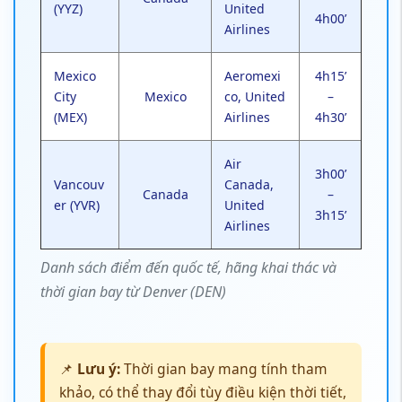
(YYZ)
United
4h00’
Airlines
Mexico
Aeromexi
4h15’
City
Mexico
co, United
–
(MEX)
Airlines
4h30’
Air
3h00’
Vancouv
Canada,
Canada
–
er (YVR)
United
3h15’
Airlines
Danh sách điểm đến quốc tế, hãng khai thác và
thời gian bay từ Denver (DEN)
📌
Lưu ý:
Thời gian bay mang tính tham
khảo, có thể thay đổi tùy điều kiện thời tiết,