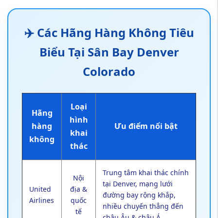
✈️ Các Hãng Hàng Không Tiêu
Biểu Tại Sân Bay Denver
Colorado
Loại
Hãng
hình
hàng
Ưu điểm nổi bật
khai
không
thác
Trung tâm khai thác chính
Nội
tại Denver, mạng lưới
United
địa &
đường bay rộng khắp,
Airlines
quốc
nhiều chuyến thẳng đến
tế
châu Âu & châu Á