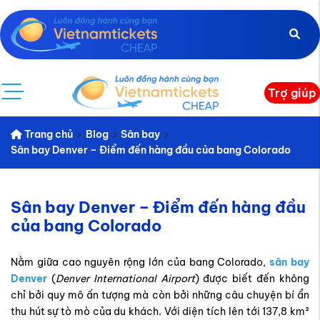
Trợ giúp
Trang chủ
Blog
Sân bay
Sân bay Denver – Điểm đến hàng đầu của bang Colorado
Sân bay Denver – Điểm đến hàng đầu
của bang Colorado
Nằm giữa cao nguyên rộng lớn của bang Colorado,
sân bay
Denver
(
Denver International Airport
) được biết đến không
chỉ bởi quy mô ấn tượng mà còn bởi những câu chuyện bí ẩn
thu hút sự tò mò của du khách. Với diện tích lên tới 137,8 km²