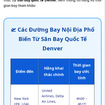
thác tại
sân bay quốc tế Denver
, kèm thông tin hãng và thời
gian bay tham khảo:
🛫 Các Đường Bay Nội Địa Phổ
Biến Từ Sân Bay Quốc Tế
Denver
Thời gian
Hãng khai
Điểm đến
bay ước
thác chính
tính
United
Airlines, Delta
New York
4h00’ –
Air Lines,
(JFK, LGA)
4h15’