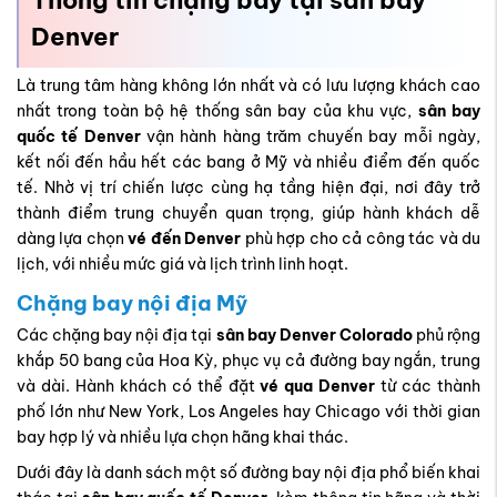
Thông tin chặng bay tại sân bay
Denver
Là trung tâm hàng không lớn nhất và có lưu lượng khách cao
nhất trong toàn bộ hệ thống sân bay của khu vực,
sân bay
quốc tế Denver
vận hành hàng trăm chuyến bay mỗi ngày,
kết nối đến hầu hết các bang ở Mỹ và nhiều điểm đến quốc
tế. Nhờ vị trí chiến lược cùng hạ tầng hiện đại, nơi đây trở
thành điểm trung chuyển quan trọng, giúp hành khách dễ
dàng lựa chọn
vé đến Denver
phù hợp cho cả công tác và du
lịch, với nhiều mức giá và lịch trình linh hoạt.
Chặng bay nội địa Mỹ
Các chặng bay nội địa tại
sân bay Denver Colorado
phủ rộng
khắp 50 bang của Hoa Kỳ, phục vụ cả đường bay ngắn, trung
và dài. Hành khách có thể đặt
vé qua Denver
từ các thành
phố lớn như New York, Los Angeles hay Chicago với thời gian
bay hợp lý và nhiều lựa chọn hãng khai thác.
Dưới đây là danh sách một số đường bay nội địa phổ biến khai