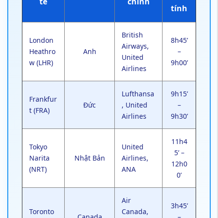
tế
chính
tính
British
London
8h45’
Airways,
Heathro
Anh
–
United
w (LHR)
9h00’
Airlines
Lufthansa
9h15’
Frankfur
Đức
, United
–
t (FRA)
Airlines
9h30’
11h4
Tokyo
United
5’ –
Narita
Nhật Bản
Airlines,
12h0
(NRT)
ANA
0’
Air
3h45’
Toronto
Canada,
Canada
–