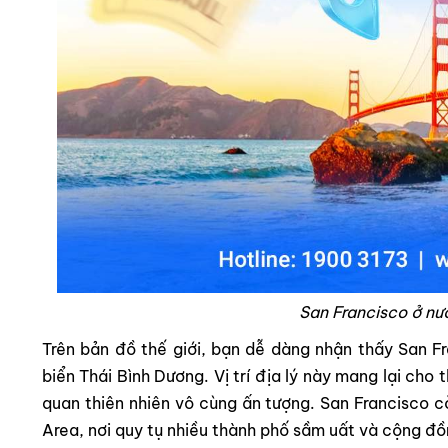
San Francisco ở nư
Trên bản đồ thế giới, bạn dễ dàng nhận thấy San F
biển Thái Bình Dương. Vị trí địa lý này mang lại ch
quan thiên nhiên vô cùng ấn tượng. San Francisco cò
Area, nơi quy tụ nhiều thành phố sầm uất và cộng đ