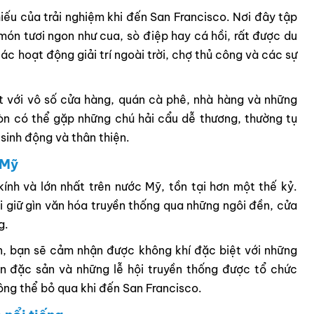
iếu của trải nghiệm khi đến San Francisco. Nơi đây tập
 món tươi ngon như cua, sò điệp hay cá hồi, rất được du
ác hoạt động giải trí ngoài trời, chợ thủ công và các sự
ất với vô số cửa hàng, quán cà phê, nhà hàng và những
òn có thể gặp những chú hải cẩu dễ thương, thường tụ
sinh động và thân thiện.
 Mỹ
ính và lớn nhất trên nước Mỹ, tồn tại hơn một thế kỷ.
i giữ gìn văn hóa truyền thống qua những ngôi đền, cửa
g.
, bạn sẽ cảm nhận được không khí đặc biệt với những
n đặc sản và những lễ hội truyền thống được tổ chức
ng thể bỏ qua khi đến San Francisco.