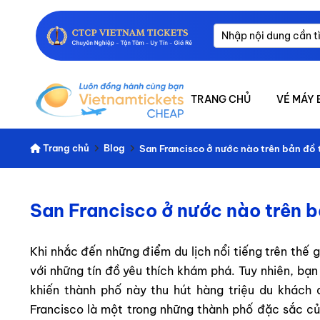
TRANG CHỦ
VÉ MÁY 
Trang chủ
Blog
San Francisco ở nước nào trên bản đồ t
San Francisco ở nước nào trên bả
Khi nhắc đến những điểm du lịch nổi tiếng trên thế 
với những tín đồ yêu thích khám phá. Tuy nhiên, bạn
khiến thành phố này thu hút hàng triệu du khác
Francisco là một trong những thành phố đặc sắc c