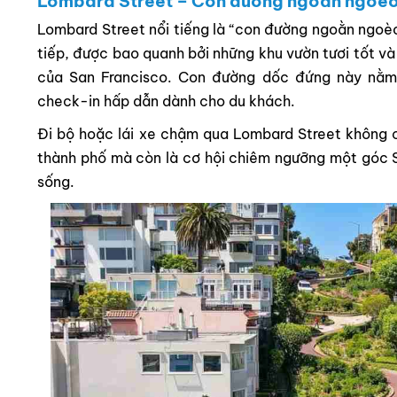
Lombard Street – Con đường ngoằn ngoèo 
Lombard Street nổi tiếng là “con đường ngoằn ngoèo
tiếp, được bao quanh bởi những khu vườn tươi tốt v
của San Francisco. Con đường dốc đứng này nằm 
check-in hấp dẫn dành cho du khách.
Đi bộ hoặc lái xe chậm qua Lombard Street không ch
thành phố mà còn là cơ hội chiêm ngưỡng một góc S
sống.