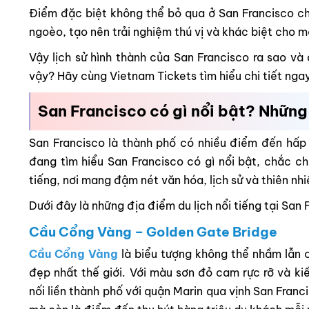
Điểm đặc biệt không thể bỏ qua ở San Francisco ch
ngoèo, tạo nên trải nghiệm thú vị và khác biệt cho 
Vậy lịch sử hình thành của San Francisco ra sao và
vậy? Hãy cùng Vietnam Tickets tìm hiểu chi tiết nga
San Francisco có gì nổi bật? Những
San Francisco là thành phố có nhiều điểm đến hấp 
đang tìm hiểu San Francisco có gì nổi bật, chắc c
tiếng, nơi mang đậm nét văn hóa, lịch sử và thiên nh
Dưới đây là những địa điểm du lịch nổi tiếng tại Sa
Cầu Cổng Vàng – Golden Gate Bridge
Cầu Cổng Vàng
là biểu tượng không thể nhầm lẫn 
đẹp nhất thế giới. Với màu sơn đỏ cam rực rỡ và k
nối liền thành phố với quận Marin qua vịnh San Franc