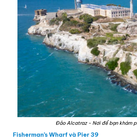
Đảo Alcatraz - Nơi để bạn khám ph
Fisherman’s Wharf và Pier 39