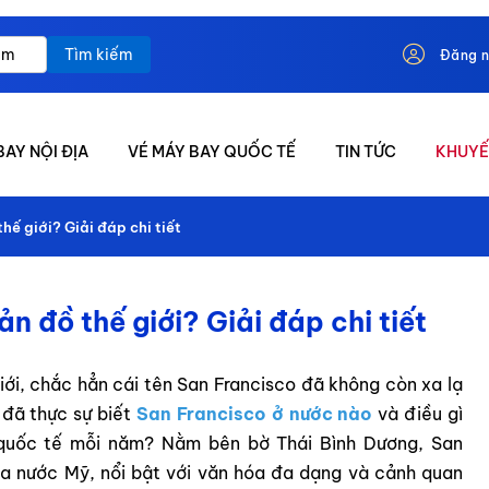
Tìm kiếm
Đăng 
BAY NỘI ĐỊA
VÉ MÁY BAY QUỐC TẾ
TIN TỨC
KHUYẾ
hế giới? Giải đáp chi tiết
n đồ thế giới? Giải đáp chi tiết
giới, chắc hẳn cái tên San Francisco đã không còn xa lạ
 đã thực sự biết
San Francisco ở nước nào
và điều gì
h quốc tế mỗi năm? Nằm bên bờ Thái Bình Dương, San
ủa nước Mỹ, nổi bật với văn hóa đa dạng và cảnh quan