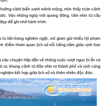
 năm.
n hưởng cảnh biển xanh mênh mông, nhìn thấy toàn cảnh
ước. Vào những ngày trời quang đãng, tầm nhìn từ cầu
ẹp để ghi nhớ hành trình.
à tù liên bang nghiêm ngặt, nơi giam giữ nhiều tội phạm
h điểm tham quan lịch sử nổi tiếng nằm giữa vịnh San
g câu chuyện hấp dẫn về những cuộc vượt ngục bí ẩn và
i ra, khung cảnh từ đảo nhìn ra thành phố và vịnh cũng
i nghiệm kết hợp giữa lịch sử và thiên nhiên độc đáo.