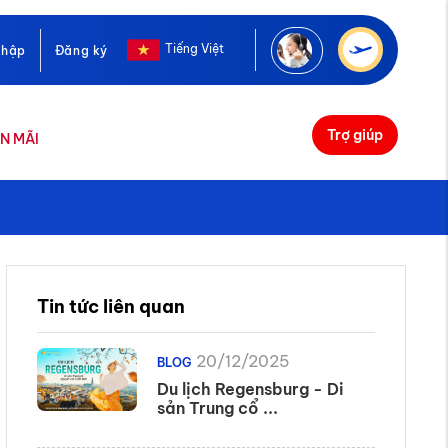
Tiếng Việt
nhập
Đăng ký
Trợ giúp
N MÃI
Tin tức liên quan
20/12/2025
BLOG
Du lịch Regensburg - Di
sản Trung cổ ...