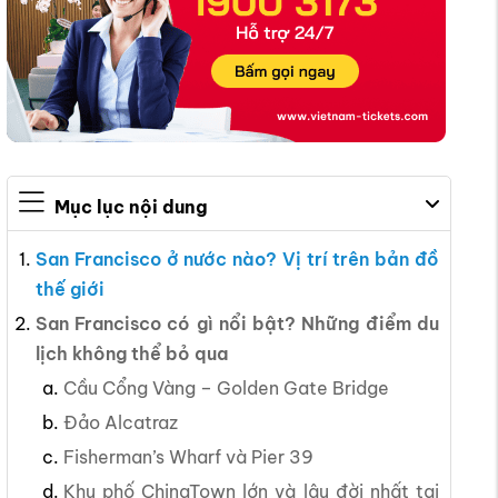
Mục lục nội dung
San Francisco ở nước nào? Vị trí trên bản đồ
thế giới
San Francisco có gì nổi bật? Những điểm du
lịch không thể bỏ qua
Cầu Cổng Vàng – Golden Gate Bridge
Đảo Alcatraz
Fisherman’s Wharf và Pier 39
Khu phố ChinaTown lớn và lâu đời nhất tại