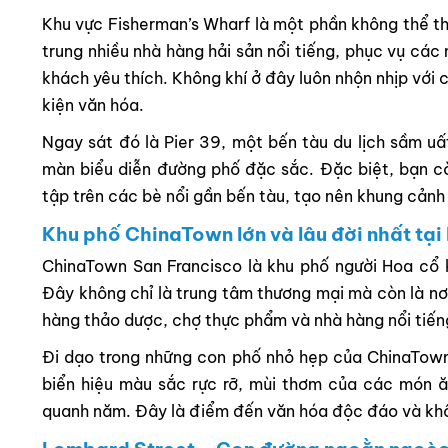
Khu vực Fisherman’s Wharf là một phần không thể th
trung nhiều nhà hàng hải sản nổi tiếng, phục vụ các
khách yêu thích. Không khí ở đây luôn nhộn nhịp với c
kiện văn hóa.
Ngay sát đó là Pier 39, một bến tàu du lịch sầm u
màn biểu diễn đường phố đặc sắc. Đặc biệt, bạn c
tập trên các bè nổi gần bến tàu, tạo nên khung cảnh 
Khu phố ChinaTown lớn và lâu đời nhất tại
ChinaTown San Francisco là khu phố người Hoa cổ k
Đây không chỉ là trung tâm thương mại mà còn là nơ
hàng thảo dược, chợ thực phẩm và nhà hàng nổi tiến
Đi dạo trong những con phố nhỏ hẹp của ChinaTown
biển hiệu màu sắc rực rỡ, mùi thơm của các món ă
quanh năm. Đây là điểm đến văn hóa độc đáo và khô