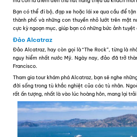
mà còn là điểm đến thu hút hàng triệu du khách mỗi
Bạn có thể đi bộ, đạp xe hoặc lái xe qua cầu để tậ
thành phố và những con thuyền nhỏ lướt trên mặt n
cực kỳ ngoạn mục, giúp bạn có những bức ảnh tuyệt đ
Đảo Alcatraz
Đảo Alcatraz, hay còn gọi là “The Rock”, từng là nh
nguy hiểm nhất nước Mỹ. Ngày nay, đảo đã trở thàn
Francisco.
Tham gia tour khám phá Alcatraz, bạn sẽ nghe nhữn
đời sống trong tù khắc nghiệt của các tù nhân. Ngoà
rất ấn tượng, nhất là vào lúc hoàng hôn, mang lại trả