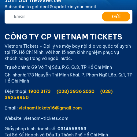
Skyteam vào năm 2009. Với khẩu hiệu “Sải cánh vươn
Subscribe to get deal & update in your email
cao”, hãng hàng không Vietnam Airlines nổi bật và
Gửi
gây ấn tượng với đội ngũ tiếp viên chuyên nghiệp
trong hình ảnh tà áo dài truyền thống, không kém phần
năng động tươi trẻ đầy nhiệt huyết.
CÔNG TY CP VIETNAM TICKETS
Vietnam Tickets - Đại lý vé máy bay nội địa và quốc tế uy tín
tại TP. Hồ Chí Minh, với hơn 15 năm kinh nghiệm phục vụ
khách hàng trong và ngoài nước.
Trụ sở chính: 69 Võ Thị Sáu, P.6, Q.3, TP Hồ Chí Minh
Chi nhánh: 173 Nguyễn Thị Minh Khai, P. Phạm Ngũ Lão, Q.1, TP
Hồ Chí Minh
Điện thoại:
1900 3173
(028) 3936 2020
(028)
39259950
Email:
vietnamtickets16@gmail.com
Website: vietnam-tickets.com
Giấy phép kinh doanh số:
0314558363
Tại Sở Kế Hoạch và Đầu Tư Thành Phố Hồ Chí Minh