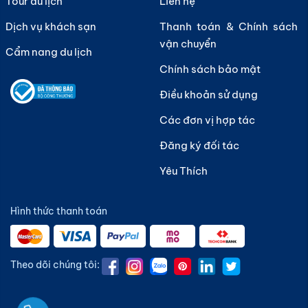
Tour du lịch
Liên hệ
Hà Nội, hay như vé máy bay Vietnam Airlines Đà Nẵng
Dịch vụ khách sạn
Thanh toán & Chính sách
- Sài Gòn luôn được khai thác với tần suất cao, thời
vận chuyển
gian bay linh hoạt và dịch vụ cực kỳ chất lượng. Điều
Cẩm nang du lịch
này mang đến sự lựa chọn thuận tiện cho hành khách,
Chính sách bảo mật
đặc biệt trong các dịp du lịch cao điểm hoặc cần di
Điều khoản sử dụng
chuyển nhanh chóng giữa các trung tâm kinh tế lớn
Các đơn vị hợp tác
của đất nước.
Đăng ký đối tác
Yêu Thích
Hình thức thanh toán
Theo dõi chúng tôi: