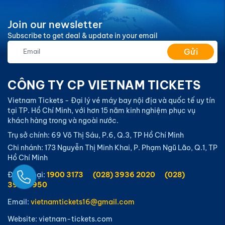
CÔNG TY CP VIETNAM TICKETS
Vietnam Tickets - Đại lý vé máy bay nội địa và quốc tế uy tín
tại TP. Hồ Chí Minh, với hơn 15 năm kinh nghiệm phục vụ
khách hàng trong và ngoài nước.
Trụ sở chính: 69 Võ Thị Sáu, P.6, Q.3, TP Hồ Chí Minh
Chi nhánh: 173 Nguyễn Thị Minh Khai, P. Phạm Ngũ Lão, Q.1, TP
Hồ Chí Minh
Điện thoại:
1900 3173
(028) 3936 2020
(028)
39259950
Email:
vietnamtickets16@gmail.com
Website: vietnam-tickets.com
Giấy phép kinh doanh số:
0314558363
Tại Sở Kế Hoạch và Đầu Tư Thành Phố Hồ Chí Minh
Ngay
Cấp ngày 08/07/2017
GIỚI THIỆU