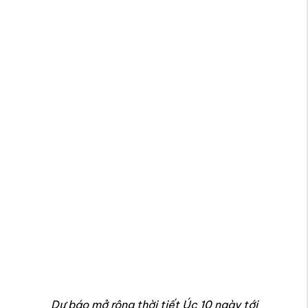
Dự báo mở rộng thời tiết Úc 10 ngày tới
Đặt vé đi Úc giá rẻ, đúng thời điểm
tại Vietnam Tickets
Nhiều hành khách quan tâm đến
thời tiết ở Úc hôm nay
nhưng
vẫn băn khoăn không biết khi nào các thành phố lớn như