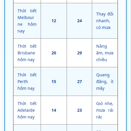
Thời tiết
Thay đổi
Melbour
12
24
nhanh,
ne hôm
có mưa
nay
Thời tiết
Nắng
Brisbane
20
29
ấm, mưa
hôm nay
chiều
Thời tiết
Quang
Perth
15
27
đãng, ít
hôm nay
mây
Thời tiết
Gió nhẹ,
Adelaide
14
23
mưa rải
hôm nay
rác