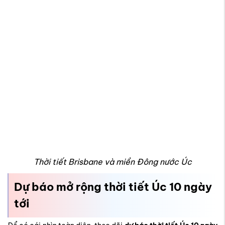
Thời tiết Brisbane và miền Đông nước Úc
Dự báo mở rộng thời tiết Úc 10 ngày
tới
Để có cái nhìn toàn diện, theo dõi
dự báo thời tiết Úc 10 ngày
tới
là yếu tố quan trọng giúp bạn chủ động hơn trong lịch trình.
Nhìn chung, các thành phố lớn đều có sự chênh lệch nhiệt độ
giữa ngày và đêm, song tình trạng nắng, mưa hay gió lại thay
đổi tùy khu vực.
Sydney: Nhiệt độ dao động 17–26°C, nhiều ngày nắng
nhẹ, xen kẽ mưa rào ngắn.