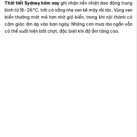
Thời tiết Sydney hôm nay
ghi nhận nền nhiệt dao động trung
bình từ 18–26°C, trời có nắng nhẹ xen kẽ mây rải rác. Vùng ven
biển thường mát mẻ hơn nhờ gió biển, trong khi nội thành có
cảm giác ấm áp vào ban ngày. Những cơn mưa rào ngắn vẫn
có thể xuất hiện bất chợt, đặc biệt khi độ ẩm tăng cao.
Thời tiết Sydney hôm nay
Đặc trưng của
khí hậu Sydney
là sự thay đổi rõ rệt theo mùa.