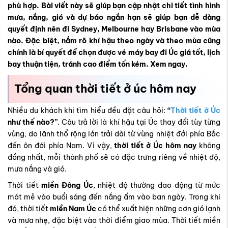
phù hợp. Bài viết này sẽ giúp bạn cập nhật chi tiết tình hình
mưa, nắng, gió và dự báo ngắn hạn sẽ giúp bạn dễ dàng
quyết định nên đi Sydney, Melbourne hay Brisbane vào mùa
nào. Đặc biệt, nắm rõ khí hậu theo ngày và theo mùa cũng
chính là bí quyết để chọn được vé máy bay đi Úc giá tốt, lịch
bay thuận tiện, tránh cao điểm tốn kém. Xem ngay.
Tổng quan thời tiết ở úc hôm nay
Nhiều du khách khi tìm hiểu đều đặt câu hỏi:
“
Thời tiết ở Úc
như thế nào?”
. Câu trả lời là khí hậu tại Úc thay đổi tùy từng
vùng, do lãnh thổ rộng lớn trải dài từ vùng nhiệt đới phía Bắc
đến ôn đới phía Nam. Vì vậy,
thời tiết ở Úc hôm nay
không
đồng nhất, mỗi thành phố sẽ có đặc trưng riêng về nhiệt độ,
mưa nắng và gió.
Thời tiết
miền Đông Úc
, nhiệt độ thường dao động từ mức
mát mẻ vào buổi sáng đến nắng ấm vào ban ngày. Trong khi
đó, thời tiết
miền Nam Úc
có thể xuất hiện những cơn gió lạnh
và mưa nhẹ, đặc biệt vào thời điểm giao mùa. Thời tiết miền