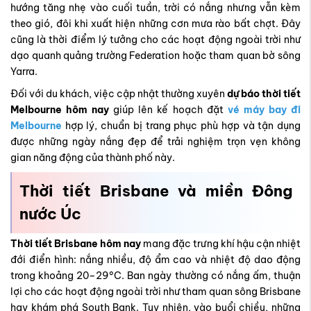
Melbourne hôm nay
giúp lên kế hoạch đặt
vé máy bay đi
Melbourne
hợp lý, chuẩn bị trang phục phù hợp và tận dụng
được những ngày nắng đẹp để trải nghiệm trọn vẹn không
gian năng động của thành phố này.
Thời tiết Brisbane và miền Đông
nước Úc
Thời tiết Brisbane hôm nay
mang đặc trưng khí hậu cận nhiệt
đới điển hình: nắng nhiều, độ ẩm cao và nhiệt độ dao động
trong khoảng 20–29°C. Ban ngày thường có nắng ấm, thuận
lợi cho các hoạt động ngoài trời như tham quan sông Brisbane
hay khám phá South Bank. Tuy nhiên, vào buổi chiều, những
cơn mưa rào ngắn có thể xuất hiện, làm không khí trở nên dễ
chịu hơn.
Ở phạm vi rộng hơn,
thời tiết miền Đông Úc
khá ổn định so với
các khu vực khác. Các thành phố như Brisbane, Gold Coast
hay Cairns thường duy trì bầu trời trong xanh, nắng xen mây,
gió biển mát lành. Đây cũng là khu vực ít chịu ảnh hưởng bởi