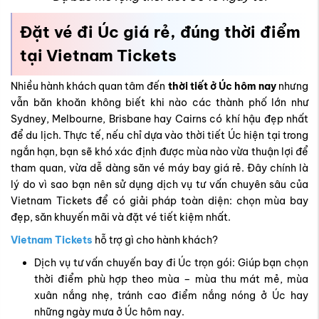
Sydney, Melbourne, Brisbane hay Cairns có khí hậu đẹp nhất
để du lịch. Thực tế, nếu chỉ dựa vào thời tiết Úc hiện tại trong
ngắn hạn, bạn sẽ khó xác định được mùa nào vừa thuận lợi để
tham quan, vừa dễ dàng săn vé máy bay giá rẻ. Đây chính là
lý do vì sao bạn nên sử dụng dịch vụ tư vấn chuyên sâu của
Vietnam Tickets để có giải pháp toàn diện: chọn mùa bay
đẹp, săn khuyến mãi và đặt vé tiết kiệm nhất.
Vietnam Tickets
hỗ trợ gì cho hành khách?
Dịch vụ tư vấn chuyến bay đi Úc trọn gói: Giúp bạn chọn
thời điểm phù hợp theo mùa – mùa thu mát mẻ, mùa
xuân nắng nhẹ, tránh cao điểm nắng nóng ở Úc hay
những ngày mưa ở Úc hôm nay.
Hỗ trợ cập nhật thời tiết hàng ngày tại Úc, thời tiết 24h ở
Úc để chọn khung giờ bay lý tưởng.
Đặt vé máy bay mùa cao điểm/thấp điểm: Hỗ trợ mua
vé sớm vào dịp Tết, hè hoặc lễ hội lớn ở Melbourne,
Sydney với giá ưu đãi.
Dịch vụ hành lý đi Úc tại Vietnam Tickets: Linh hoạt, an
toàn, giúp tiết kiệm tối đa chi phí phát sinh.