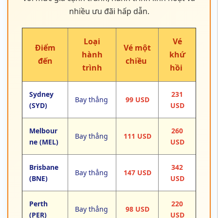
Sydney
231
Bay thẳng
99 USD
(SYD)
USD
Melbour
260
Bay thẳng
111 USD
ne (MEL)
USD
Brisbane
342
Bay thẳng
147 USD
(BNE)
USD
Perth
220
Bay thẳng
98 USD
(PER)
USD
Adelaide
1 điểm
416
287 USD
(ADL)
dừng
USD
Darwin
1 điểm
328
124 USD
(DRW)
dừng
USD