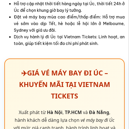
✈️GIÁ VÉ MÁY BAY ĐI ÚC –
KHUYẾN MÃI TẠI VIETNAM
TICKETS
Xuất phát từ
Hà Nội
,
TP.HCM
và
Đà Nẵng
,
hành khách dễ dàng lựa chọn
vé máy bay đi Úc
với mức giá cạnh tranh, hành trình linh hoạt và
nhiều ưu đãi hấp dẫn.
Loại
Vé
Điểm
Vé một
hành
khứ
đến
chiều
trình
hồi