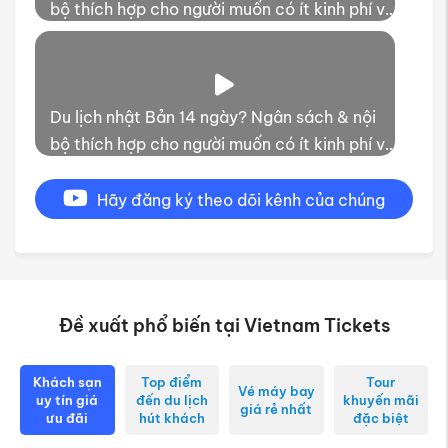
thời gian trải nghiệm
Hãy đăng ký theo dõi kênh của chúng
tôi
Đề xuất phổ biến tại Vietnam Tickets
Khách sạn
Top điểm
Tour
Vé máy bay
uy tín giá
đến du lịch
khuyến mãi
giá rẻ nhất
ưu đãi
hút khách
đặc biệt
Queen Villa Hostel
Dalat Palace Heritage
Hotel
Du Parc Hotel Dalat
Mandila Beach Hotel
Danang
Hai Long Hotel
Green Hotel Vung Tau