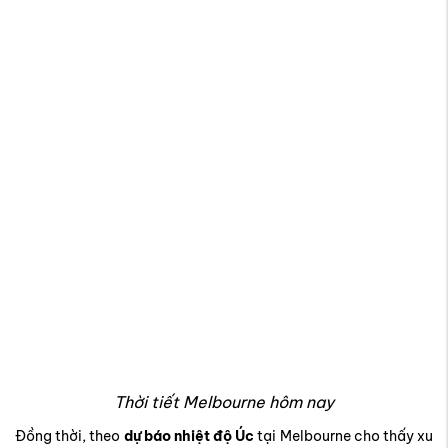
Thời tiết Melbourne hôm nay
Đồng thời, theo
dự báo nhiệt độ Úc
tại Melbourne cho thấy xu
hướng tăng nhẹ vào cuối tuần, trời có nắng nhưng vẫn kèm
theo gió, đôi khi xuất hiện những cơn mưa rào bất chợt. Đây
cũng là thời điểm lý tưởng cho các hoạt động ngoài trời như
dạo quanh quảng trường Federation hoặc tham quan bờ sông
Yarra.
Đối với du khách, việc cập nhật thường xuyên
dự báo thời tiết