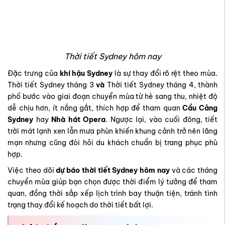
Thời tiết Sydney tháng 3
và
Thời tiết Sydney tháng 4, thành
phố bước vào giai đoạn chuyển mùa từ hè sang thu, nhiệt độ
dễ chịu hơn, ít nắng gắt, thích hợp để tham quan
Cầu Cảng
Sydney
hay
Nhà hát Opera
. Ngược lại, vào cuối đông, tiết
trời mát lạnh xen lẫn mưa phùn khiến khung cảnh trở nên lãng
mạn nhưng cũng đòi hỏi du khách chuẩn bị trang phục phù
hợp.
Việc theo dõi
dự báo thời tiết Sydney hôm nay
và các tháng
chuyển mùa giúp bạn chọn được thời điểm lý tưởng để tham
quan, đồng thời sắp xếp lịch trình bay thuận tiện, tránh tình
trạng thay đổi kế hoạch do thời tiết bất lợi.
Thời tiết Melbourne hôm nay
Melbourne nổi tiếng với hiện tượng “bốn mùa trong một ngày”,
vì vậy theo dõi dự báo thường xuyên sẽ giúp bạn chủ động
hơn trong lịch trình tham quan hay công tác.
Thời tiết Melbourne hôm nay
khá đặc biệt, buổi sáng thường
mát mẻ với mức nhiệt từ 12–16°C, sau đó tăng dần lên 20–