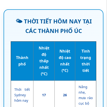
🌤️ THỜI TIẾT HÔM NAY TẠI
CÁC THÀNH PHỐ ÚC
Nhiệt
Nhiệt
Tình
độ
Thành
độ cao
trạng
thấp
phố
nhất
thời
nhất
(°C)
tiết
(°C)
Nắng
Thời tiết
nhẹ,
Sydney
17
26
mưa rào
hôm nay
cục bộ