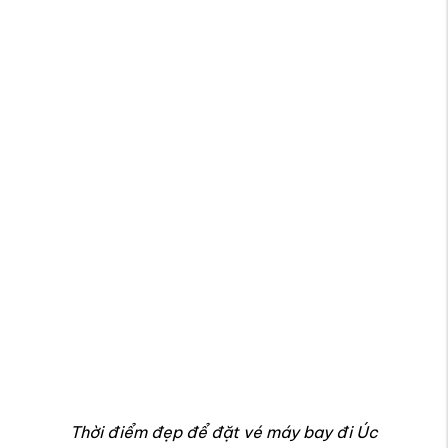
Thời điểm đẹp để đặt vé máy bay đi Úc
Liên hệ với chúng tôi để đặt vé Úc theo các thông tin sau
đây:
Địa chỉ văn phòng đại lý vé máy bay uy tín tại TPHCM
69 Võ Thị Sáu, P.6, Q.3, Tp.HCM
173 Nguyễn Thị Minh Khai, P.Phạm Ngũ Lão, Q.1, Tp.HCM