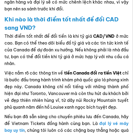
ngân hàng và đại lý sẽ có mức chênh lệch khác nhau, vì vậy
bạn nên so sánh trước khi đổi.
Khi nào là thời điểm tốt nhất để đổi CAD
sang VND?
Thời điểm tốt nhất để đổi tiền là khi tỷ giá
CAD/VND
ở mức
cao. Bạn có thể theo dõi biểu đồ tỷ giá và các tin tức kinh tế
của Canada để dự đoán xu hướng. Nếu không phải là nhà đầu
tư, bạn có thể đổi tiền khi tỷ giá ở mức hợp lý với nhu cầu cá
nhân.
Việc nắm rõ các thông tin về
tiền Canada đổi ra tiền Việt
chỉ
là bước đầu trong hành trình khám phá quốc gia lá phong xinh
đẹp này. Canada không chỉ nổi tiếng với những thành phố
hiện đại như Toronto, Vancouver mà còn thu hút du khách bởi
vẻ đẹp thiên nhiên hùng vĩ, từ dãy núi Rocky Mountain tuyết
phủ quanh năm đến hồ Louise xanh ngọc bích tuyệt đẹp.
Nếu bạn đã sẵn sàng cho chuyến phiêu lưu đến Canada, hãy
để Vietnam Tickets đồng hành cùng bạn. Là
đại lý vé máy
bay uy tín
, chúng tôi luôn có các chặng bay thẳng hoặc quá