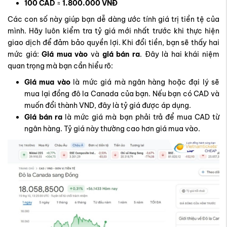
100 CAD
≈
1.800.000 VNĐ
Các con số này giúp bạn dễ dàng ước tính giá trị tiền tệ của
mình. Hãy luôn kiểm tra tỷ giá mới nhất trước khi thực hiện
giao dịch để đảm bảo quyền lợi.
Khi đổi tiền, bạn sẽ thấy hai
mức giá:
Giá mua vào
và
giá bán ra
. Đây là hai khái niệm
quan trọng mà bạn cần hiểu rõ:
Giá mua vào
là mức giá mà ngân hàng hoặc đại lý sẽ
mua lại đồng đô la Canada của bạn. Nếu bạn có CAD và
muốn đổi thành VND, đây là tỷ giá được áp dụng.
Giá bán ra
là mức giá mà bạn phải trả để mua CAD từ
ngân hàng. Tỷ giá này thường cao hơn giá mua vào.