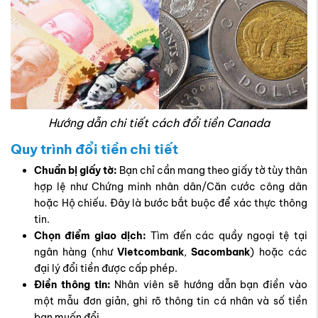
Hướng dẫn chi tiết cách đổi tiền Canada
Quy trình đổi tiền chi tiết
Chuẩn bị giấy tờ:
Bạn chỉ cần mang theo giấy tờ tùy thân
hợp lệ như Chứng minh nhân dân/Căn cước công dân
hoặc Hộ chiếu. Đây là bước bắt buộc để xác thực thông
tin.
Chọn điểm giao dịch:
Tìm đến các quầy ngoại tệ tại
ngân hàng (như
Vietcombank
,
Sacombank
) hoặc các
đại lý đổi tiền được cấp phép.
Điền thông tin:
Nhân viên sẽ hướng dẫn bạn điền vào
một mẫu đơn giản, ghi rõ thông tin cá nhân và số tiền
bạn muốn đổi.