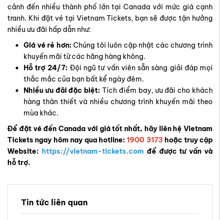
cảnh đến nhiều thành phố lớn tại Canada với mức giá cạnh
tranh. Khi đặt vé tại Vietnam Tickets, bạn sẽ được tận hưởng
nhiều ưu đãi hấp dẫn như:
Giá vé rẻ hơn:
Chúng tôi luôn cập nhật các chương trình
khuyến mãi từ các hãng hàng không.
Hỗ trợ 24/7:
Đội ngũ tư vấn viên sẵn sàng giải đáp mọi
thắc mắc của bạn bất kể ngày đêm.
Nhiều ưu đãi đặc biệt:
Tích điểm bay, ưu đãi cho khách
hàng thân thiết và nhiều chương trình khuyến mãi theo
mùa khác.
Để đặt vé đến Canada với giá tốt nhất, hãy liên hệ Vietnam
Tickets ngay hôm nay qua hotline:
1900 3173
hoặc truy cập
Website:
https://vietnam-tickets.com
để được tư vấn và
hỗ trợ.
Tin tức liên quan