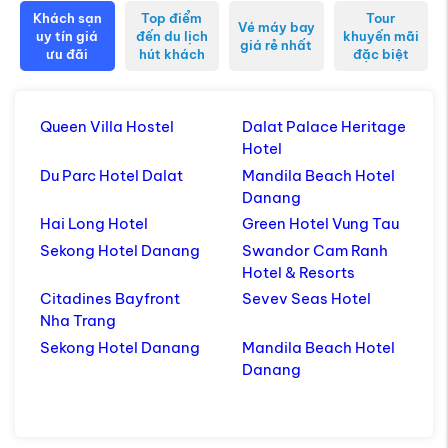
Khách sạn
Top điểm
Tour
Vé máy bay
uy tín giá
đến du lịch
khuyến mãi
giá rẻ nhất
ưu đãi
hút khách
đặc biệt
Queen Villa Hostel
Dalat Palace Heritage
Hotel
Du Parc Hotel Dalat
Mandila Beach Hotel
Danang
Hai Long Hotel
Green Hotel Vung Tau
Sekong Hotel Danang
Swandor Cam Ranh
Hotel & Resorts
Citadines Bayfront
Sevev Seas Hotel
Nha Trang
Sekong Hotel Danang
Mandila Beach Hotel
Danang