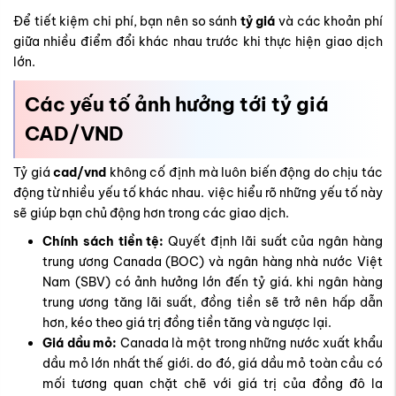
Để tiết kiệm chi phí, bạn nên so sánh
tỷ giá
và các khoản phí
giữa nhiều điểm đổi khác nhau trước khi thực hiện giao dịch
lớn.
Các yếu tố ảnh hưởng tới tỷ giá
CAD/VND
Tỷ giá
cad/vnd
không cố định mà luôn biến động do chịu tác
động từ nhiều yếu tố khác nhau. việc hiểu rõ những yếu tố này
sẽ giúp bạn chủ động hơn trong các giao dịch.
Chính sách tiền tệ:
Quyết định lãi suất của ngân hàng
trung ương Canada (BOC) và ngân hàng nhà nước Việt
Nam (SBV) có ảnh hưởng lớn đến tỷ giá. khi ngân hàng
trung ương tăng lãi suất, đồng tiền sẽ trở nên hấp dẫn
hơn, kéo theo giá trị đồng tiền tăng và ngược lại.
Giá dầu mỏ:
Canada là một trong những nước xuất khẩu
dầu mỏ lớn nhất thế giới. do đó, giá dầu mỏ toàn cầu có
mối tương quan chặt chẽ với giá trị của đồng đô la