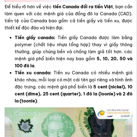
Để hiểu rõ hơn về việc
tiền Canada đổi ra tiền Việt
, bạn cần
làm quen với các mệnh giá của đồng đô la Canada (CAD).
tiền tệ của Canada bao gồm cả tiền giấy và tiền xu, được
thiết kế độc đáo và hiện đại.
Tiền giấy canada:
Tiền giấy Canada được làm bằng
polymer (chất liệu nhựa tổng hợp) thay vì giấy thông
thường, giúp chúng bền và chống làm giả tốt hơn. các
mệnh giá phổ biến hiện nay bao gồm
5, 10, 20, 50 và
100 đô la
.
Tiền xu canada:
Tiền xu Canada có nhiều mệnh giá
khác nhau, mỗi loại có một cái tên gọi riêng và hình ảnh
đặc trưng. các mệnh giá phổ biến là
5 cent (nickel), 10
cent (dime), 25 cent (quarter), 1 đô la (loonie) và 2 đô
la (toonie)
.