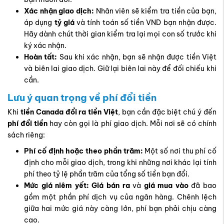
Xác nhận giao dịch:
Nhân viên sẽ kiểm tra tiền của bạn,
áp dụng
tỷ giá
và tính toán số tiền VND bạn nhận được.
Hãy dành chút thời gian kiểm tra lại mọi con số trước khi
ký xác nhận.
Hoàn tất:
Sau khi xác nhận, bạn sẽ nhận được tiền Việt
và biên lai giao dịch. Giữ lại biên lai này để đối chiếu khi
cần.
Lưu ý quan trọng về phí đổi tiền
Khi
tiền Canada đổi ra tiền Việt
, bạn cần đặc biệt chú ý đến
phí đổi tiền
hay còn gọi là phí giao dịch. Mỗi nơi sẽ có chính
sách riêng:
Phí cố định hoặc theo phần trăm:
Một số nơi thu phí cố
định cho mỗi giao dịch, trong khi những nơi khác lại tính
phí theo tỷ lệ phần trăm của tổng số tiền bạn đổi.
Mức giá niêm yết:
Giá bán ra
và
giá mua vào
đã bao
gồm một phần phí dịch vụ của ngân hàng. Chênh lệch
giữa hai mức giá này càng lớn, phí bạn phải chịu càng
cao.