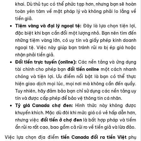
khai. Dù thủ tục có thể phức tạp hơn, nhưng bạn sẽ hoàn
toàn yên tâm về mặt pháp lý và không phải lo lắng về
tiền giả.
Tiệm vàng và đại lý ngoại tệ:
Đây là lựa chọn tiện lợi,
đặc biệt khi bạn cần đổi một lượng nhỏ. Bạn nên tìm đến
những tiệm vàng lớn, có uy tín và giấy phép kinh doanh
ngoại tệ. Việc này giúp bạn tránh rủi ro bị ép giá hoặc
nhận phải tiền giả.
Đổi tiền trực tuyến (online):
Các nền tảng và ứng dụng
tài chính cho phép bạn
đổi tiền online
một cách nhanh
chóng và tiện lợi. Ưu điểm nổi bật là bạn có thể thực
hiện giao dịch mọi lúc, mọi nơi mà không cần đến quầy.
Tuy nhiên, hãy đảm bảo bạn chỉ sử dụng các nền tảng uy
tín và được cấp phép để bảo vệ thông tin cá nhân.
Tỷ giá Canada chợ đen:
Hình thức này không được
khuyến khích. Mặc dù đôi khi mức giá có vẻ hấp dẫn hơn,
nhưng việc
đổi tiền ở chợ đen
là bất hợp pháp và tiềm
ẩn rủi ro rất cao, bao gồm cả rủi ro về tiền giả và lừa đảo.
Việc lựa chọn địa điểm
tiền Canada đổi ra tiền Việt
phụ