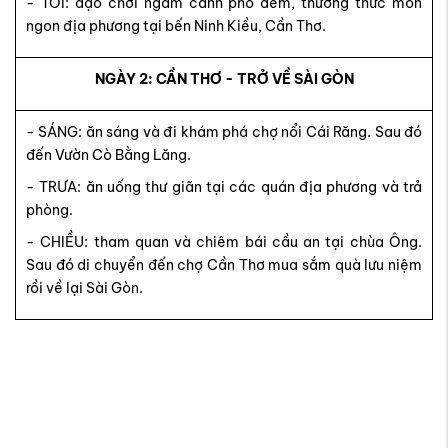
- TỐI: dạo chơi ngắm cảnh phố đêm, thưởng thức món
ngon địa phương tại bến Ninh Kiều, Cần Thơ.
NGÀY 2: CẦN THƠ - TRỞ VỀ SÀI GÒN
- SÁNG: ăn sáng và đi khám phá chợ nổi Cái Răng. Sau đó
đến Vườn Cò Bằng Lăng.
- TRƯA: ăn uống thư giãn tại các quán địa phương và trả
phòng.
- CHIỀU: tham quan và chiêm bái cầu an tại chùa Ông.
Sau đó di chuyển đến chợ Cần Thơ mua sắm quà lưu niệm
rồi về lại Sài Gòn.