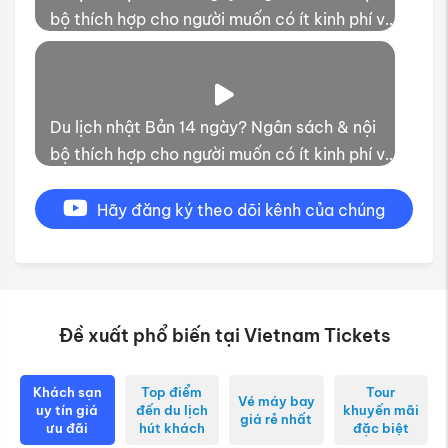
bộ thích hợp cho người muốn có ít kinh phí và
thời gian trải nghiệm
Du lịch nhật Bản 14 ngày? Ngân sách & nội
bộ thích hợp cho người muốn có ít kinh phí và
thời gian trải nghiệm
Hãy đăng ký theo dõi kênh của chúng
tôi
Đề xuất phổ biến tại Vietnam Tickets
Khách sạn
Top điểm
Tour
Vé máy bay
uy tín giá
đến du lịch
khuyến mãi
giá rẻ nhất
ưu đãi
hút khách
đặc biệt