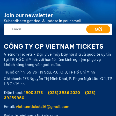
Join our newsletter
Subscribe to get deal & update in your email
Gửi
CÔNG TY CP VIETNAM TICKETS
Vietnam Tickets - Đại lý vé máy bay nội địa và quốc tế uy tín
tại TP. Hồ Chí Minh, với hơn 15 năm kinh nghiệm phục vụ
khách hàng trong và ngoài nước.
Trụ sở chính: 69 Võ Thị Sáu, P.6, Q.3, TP Hồ Chí Minh
Chi nhánh: 173 Nguyễn Thị Minh Khai, P. Phạm Ngũ Lão, Q.1, TP
Hồ Chí Minh
Điện thoại:
1900 3173
(028) 3936 2020
(028)
39259950
Email:
vietnamtickets16@gmail.com
Website: vietnam-tickets.com