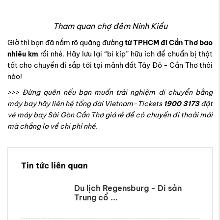
Tham quan chợ đêm Ninh Kiều
Giờ thì bạn đã nắm rõ quãng đường
từ TPHCM đi Cần Thơ bao
nhiêu km
rồi nhé. Hãy lưu lại “bí kíp” hữu ích để chuẩn bị thật
tốt cho chuyến đi sắp tới tại mảnh đất Tây Đô - Cần Thơ thôi
nào!
>>> Đừng quên nếu bạn muốn trải nghiệm di chuyển bằng
máy bay hãy liên hệ tổng đài Vietnam-Tickets
1900 3173
đặt
vé máy bay Sài Gòn Cần Thơ giá rẻ để có chuyến đi thoải mái
mà chẳng lo về chi phí nhé.
Tin tức liên quan
Du lịch Regensburg - Di sản
Trung cổ ...