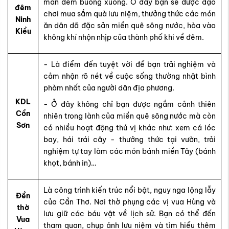
màn đêm buông xuống. Ở đây bạn sẽ được dạo
đêm
chơi mua sắm quà lưu niệm, thưởng thức các món
Ninh
ăn dân dã đặc sản miền quê sông nước, hòa vào
Kiều
không khí nhộn nhịp của thành phố khi về đêm.
- Là điểm đến tuyệt vời để bạn trải nghiệm và
cảm nhận rõ nét về cuộc sống thường nhật bình
phàm nhất của người dân địa phương.
KDL
- Ở đây không chỉ bạn được ngắm cảnh thiên
Cồn
nhiên trong lành của miền quê sông nước mà còn
Sơn
có nhiều hoạt động thú vị khác như: xem cá lóc
bay, hái trái cây - thưởng thức tại vườn, trải
nghiệm tự tay làm các món bánh miền Tây (bánh
khọt, bánh in)…
Là công trình kiến trúc nổi bật, nguy nga lộng lẫy
Đền
của Cần Thơ. Nơi thờ phụng các vị vua Hùng và
thờ
lưu giữ các báu vật về lịch sử. Bạn có thể đến
Vua
tham quan, chụp ảnh lưu niệm và tìm hiểu thêm