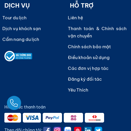
DỊCH VỤ
HỖ TRỢ
Tour du lịch
Liên hệ
Dịch vụ khách sạn
Thanh toán & Chính sách
vận chuyển
Cẩm nang du lịch
Chính sách bảo mật
Điều khoản sử dụng
Các đơn vị hợp tác
Đăng ký đối tác
Yêu Thích
Ngay
Hình thức thanh toán
Theo dõi chúng tôi: