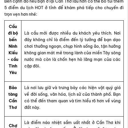
Bên cạnh đó nếu bạn ở lại Cần Thơ lâu hơn có thể bỏ túi thêm
5 điểm du lịch HOT ở tỉnh để khám phá tiếp cho chuyến đi
trọn vẹn hơn nhé:
Cầu
đi bộ
Là cầu mới được nhiều du khách yêu thích. Nơi
bến
đây không chỉ là điểm đến lý tưởng để bạn dạo
Ninh
chơi thưởng ngoạn, chụp hình sống ảo, tận hưởng
Kiều
không gian mát mẻ trong lành của miền Tây sông
- cầu
nước mà còn là chốn hẹn hò lãng mạn của các
Tình
cặp đôi.
Yêu
Bảo
Là nơi lưu giữ và trưng bày các hiện vật quý giá
tàng
về đời sống, văn hóa, lịch sử của thành phố. Bạn
Cần
có thể đến tham quan và tìm hiểu rõ hơn về vùng
Thơ
đất này.
Là điểm náo nhiệt sầm uất nhất ở Cần Thơ khi
Chợ