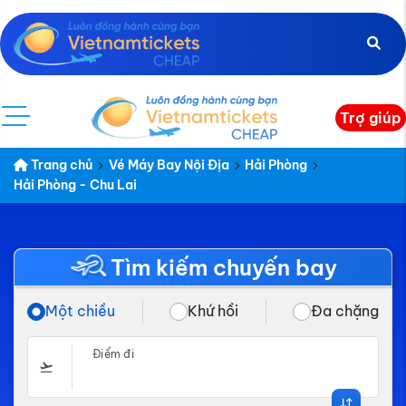
Trợ giúp
Trang chủ
Vé Máy Bay Nội Địa
Hải Phòng
Hải Phòng - Chu Lai
Tìm kiếm chuyến bay
Một chiều
Khứ hồi
Đa chặng
Điểm đi