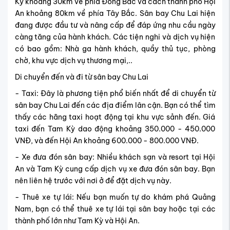
Kỳ khoảng 30km về phía Đông Bắc và cách thành phố Hội
An khoảng 80km về phía Tây Bắc. Sân bay Chu Lai hiện
đang được đầu tư và nâng cấp để đáp ứng nhu cầu ngày
càng tăng của hành khách. Các tiện nghi và dịch vụ hiện
có bao gồm: Nhà ga hành khách, quầy thủ tục, phòng
chờ, khu vực dịch vụ thương mại,..
Di chuyển đến và đi từ sân bay Chu Lai
- Taxi: Đây là phương tiện phổ biến nhất để di chuyển từ
sân bay Chu Lai đến các địa điểm lân cận. Bạn có thể tìm
thấy các hãng taxi hoạt động tại khu vực sảnh đến. Giá
taxi đến Tam Kỳ dao động khoảng 350.000 - 450.000
VNĐ, và đến Hội An khoảng 600.000 - 800.000 VNĐ.
- Xe đưa đón sân bay: Nhiều khách sạn và resort tại Hội
An và Tam Kỳ cung cấp dịch vụ xe đưa đón sân bay. Bạn
nên liên hệ trước với nơi ở để đặt dịch vụ này.
- Thuê xe tự lái: Nếu bạn muốn tự do khám phá Quảng
Nam, bạn có thể thuê xe tự lái tại sân bay hoặc tại các
thành phố lớn như Tam Kỳ và Hội An.