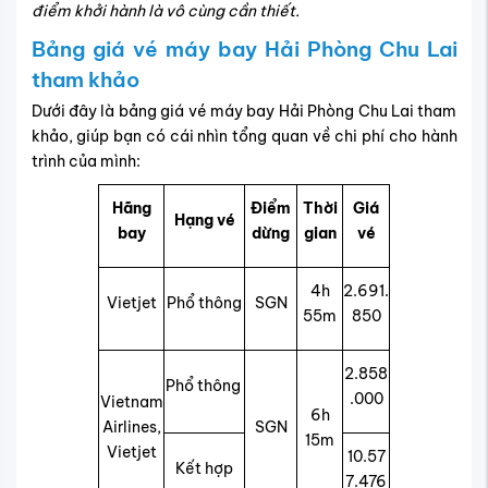
điểm khởi hành là vô cùng cần thiết.
Bảng giá vé máy bay Hải Phòng Chu Lai
tham khảo
Dưới đây là bảng giá vé máy bay Hải Phòng Chu Lai tham
khảo, giúp bạn có cái nhìn tổng quan về chi phí cho hành
trình của mình:
Hãng
Điểm
Thời
Giá
Hạng vé
bay
dừng
gian
vé
4h
2.691.
Vietjet
Phổ thông
SGN
55m
850
2.858
Phổ thông
.000
Vietnam
6h
Airlines,
SGN
15m
Vietjet
10.57
Kết hợp
7.476