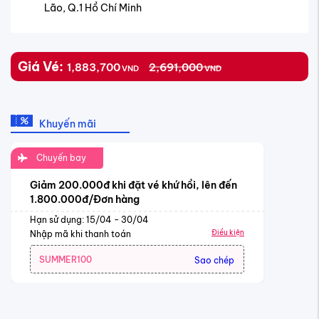
Lão, Q.1 Hồ Chí Minh
Giá Vé:
1,883,700
2,691,000
VND
VND
Khuyến mãi
Chuyến bay
Giảm 200.000đ khi đặt vé khứ hồi, lên đến
1.800.000đ/Đơn hàng
Hạn sử dụng: 15/04 - 30/04
Điều kiện
Nhập mã khi thanh toán
SUMMER100
Sao chép