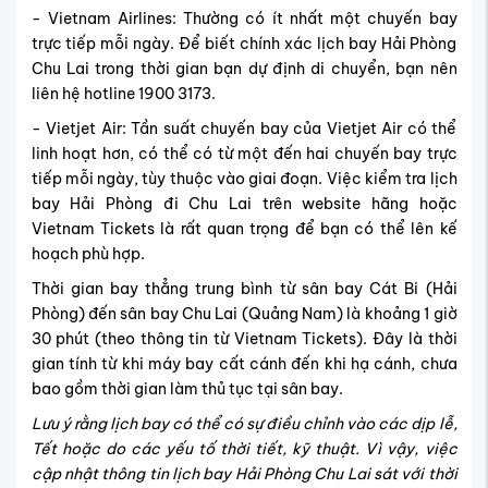
- Vietnam Airlines: Thường có ít nhất một chuyến bay
trực tiếp mỗi ngày. Để biết chính xác lịch bay Hải Phòng
Chu Lai trong thời gian bạn dự định di chuyển, bạn nên
liên hệ hotline 1900 3173.
- Vietjet Air: Tần suất chuyến bay của Vietjet Air có thể
linh hoạt hơn, có thể có từ một đến hai chuyến bay trực
tiếp mỗi ngày, tùy thuộc vào giai đoạn. Việc kiểm tra lịch
bay Hải Phòng đi Chu Lai trên website hãng hoặc
Vietnam Tickets là rất quan trọng để bạn có thể lên kế
hoạch phù hợp.
Thời gian bay thẳng trung bình từ sân bay Cát Bi (Hải
Phòng) đến sân bay Chu Lai (Quảng Nam) là khoảng 1 giờ
30 phút (theo thông tin từ Vietnam Tickets). Đây là thời
gian tính từ khi máy bay cất cánh đến khi hạ cánh, chưa
bao gồm thời gian làm thủ tục tại sân bay.
Lưu ý rằng lịch bay có thể có sự điều chỉnh vào các dịp lễ,
Tết hoặc do các yếu tố thời tiết, kỹ thuật. Vì vậy, việc
cập nhật thông tin lịch bay Hải Phòng Chu Lai sát với thời