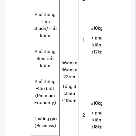
Phổ thông
Tiêu
≤10kg
chuẩn/Tiết
kiệm
+ phụ
1
kiện
Phổ thông
≤12kg
Siêu tiết
56cm x
kiệm
36cm x
23cm
Phổ thông
Tổng 3
Đặc biệt
chiều
(Premium
≤115cm
Economy)
≤10kg
+ phụ
2
Thương gia
kiện
(Business)
≤18kg