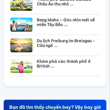
Châu Âu thu nhỏ ...
Bang Idaho – Góc nhìn mới về
miền Tây Bắc ...
Du lịch Freiburg im Breisgau -
Cửa ngõ ...
Khám phá các thành phố ở
British ...
Bạn đã tìm thấy chuyến bay? Vậy bay giờ