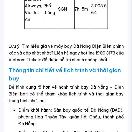
Airways,
Phổ
3.003.5
SGN
7h 15m
VietJet
thông
64
Air
Lưu ý: Tìm hiểu giá vé máy bay Đà Nẵng Điện Biên chính
xác và cập nhật nhất? Liên hệ ngay hotline 1900 3173 của
Vietnam Tickets để được hỗ trợ nhanh chóng nhất.
Thông tin chi tiết về lịch trình và thời gian
bay
Để hình dung rõ hơn về hành trình bay Đà Nẵng - Điện
Biên, bạn có thể tham khảo lịch trình và thời gian bay
trung bình như sau:
Điểm khởi hành: Sân bay quốc tế Đà Nẵng (DAD),
phường Hòa Thuận Tây, quận Hải Châu, thành phố
Đà Nẵng.