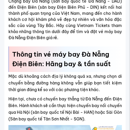
Chặng bay Đà Nẵng (sân bay quốc tế Đà Nẵng - DAD)
đến Điện Biên (sân bay Điện Biên Phủ - DIN) kết nối hai
thành phố quan trọng của Việt Nam, mang đến cho hành
khách cơ hội khám phá vẻ đẹp tự nhiên và văn hóa đặc
sắc của vùng Tây Bắc. Hãy cùng Vietnam Tickets tham
khảo những thông tin dưới đây để tìm và đặt vé máy bay
Đà Nẵng Điện Biên giá rẻ.
Thông tin vé máy bay Đà Nẵng
Điện Biên: Hãng bay & tần suất
Mặc dù khoảng cách địa lý không quá xa, nhưng chọn di
chuyển bằng đường hàng không vẫn giúp bạn tiết kiệm
thời gian đáng kể so với các phương tiện khác.
Hiện tại, chưa có chuyến bay thẳng từ Đà Nẵng đến Điện
Biên. Hành khách sẽ cần thực hiện chuyến bay nối chuyến
qua Hà Nội (sân bay quốc tế Nội Bài - HAN) hoặc Sài Gòn
(Sân bay quốc tế Tân Sơn Nhất - SGN).