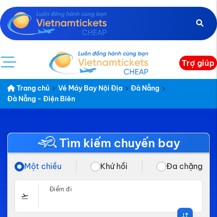
Trợ giúp
Trang chủ
Vé Máy Bay Nội Địa
Đà Nẵng
Đà Nẵng - Điện Biên
Tìm kiếm chuyến bay
Một chiều
Khứ hồi
Đa chặng
Điểm đi