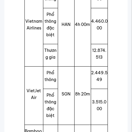
Phổ
Vietnam
thông
4.460.0
HAN
4h 00m
Airlines
đặc
00
biệt
Thươn
12.874.
g gia
513
Phổ
2.449.5
thông
49
VietJet
SGN
8h 20m
Phổ
Air
thông
3.515.0
đặc
00
biệt
Bamboo