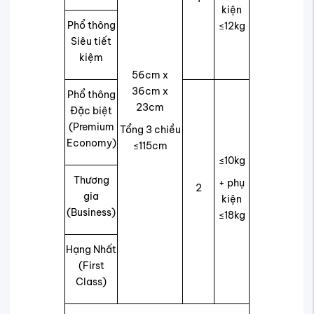
kiện
Phổ thông
≤12kg
Siêu tiết
kiệm
56cm x
36cm x
Phổ thông
23cm
Đặc biệt
(Premium
Tổng 3 chiều
Economy)
≤115cm
≤10kg
Thương
+ phụ
2
gia
kiện
(Business)
≤18kg
Hạng Nhất
(First
Class)