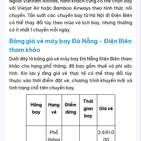
Ngoài Vietnam Airlines, hành khách cũng có thể chọn bay
với Vietjet Air hoặc Bamboo Airways theo hình thức nối
chuyến. Tần suất các chuyến bay từ Hà Nội đi Điện Biên
có thể thay đổi tùy theo mùa và lịch bay, nhưng thường
có ít nhất 1 chuyến mỗi ngày.
Bảng giá vé máy bay Đà Nẵng - Điện Biên
tham khảo
Dưới đây là bảng giá vé máy bay Đà Nẵng Điện Biên tham
khảo cho hạng phổ thông, đã bao gồm thuế và phí ước
tính. Xin lưu ý rằng giá vé thực tế có thể thay đổi tùy
thuộc vào thời điểm đặt vé, chương trình khuyến mãi và
tình trạng chỗ trên chuyến bay.
Thời
Hãng
Hạng
Điểm
gian
Giá vé
bay
vé
dừng
bay
Phổ
2.691.0
thông
00