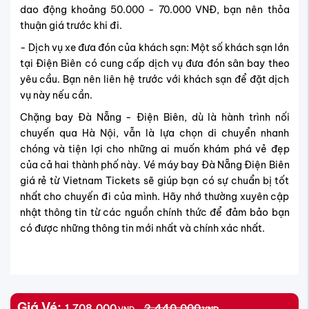
dao động khoảng 50.000 - 70.000 VNĐ, bạn nên thỏa
thuận giá trước khi đi.
- Dịch vụ xe đưa đón của khách sạn: Một số khách sạn lớn
tại Điện Biên có cung cấp dịch vụ đưa đón sân bay theo
yêu cầu. Bạn nên liên hệ trước với khách sạn để đặt dịch
vụ này nếu cần.
Chặng bay Đà Nẵng - Điện Biên, dù là hành trình nối
chuyến qua Hà Nội, vẫn là lựa chọn di chuyển nhanh
chóng và tiện lợi cho những ai muốn khám phá vẻ đẹp
của cả hai thành phố này. Vé máy bay Đà Nẵng Điện Biên
giá rẻ từ Vietnam Tickets sẽ giúp bạn có sự chuẩn bị tốt
nhất cho chuyến đi của mình. Hãy nhớ thường xuyên cập
nhật thông tin từ các nguồn chính thức để đảm bảo bạn
có được những thông tin mới nhất và chính xác nhất.
Giá Vé:
1,708,000
2,440,000
VND
VND