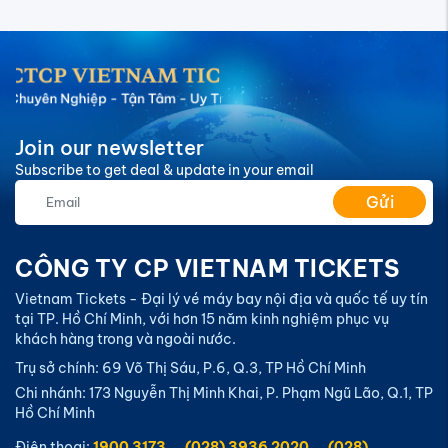
Join our newsletter
Subscribe to get deal & update in your email
Gửi
CÔNG TY CP VIETNAM TICKETS
Vietnam Tickets - Đại lý vé máy bay nội địa và quốc tế uy tín
tại TP. Hồ Chí Minh, với hơn 15 năm kinh nghiệm phục vụ
khách hàng trong và ngoài nước.
Trụ sở chính: 69 Võ Thị Sáu, P.6, Q.3, TP Hồ Chí Minh
Chi nhánh: 173 Nguyễn Thị Minh Khai, P. Phạm Ngũ Lão, Q.1, TP
Hồ Chí Minh
Điện thoại:
1900 3173
(028) 3936 2020
(028)