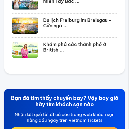
miền Tây Bắc ...
Du lịch Freiburg im Breisgau -
Cửa ngõ ...
Khám phá các thành phố ở
British ...
Bạn đã tìm thấy chuyến bay? Vậy bay giờ
hãy tìm khách sạn nào
Nhận kết quả từ tất cả các trang web khách sạn
hàng đầu ngay trên Vietnam Tickets