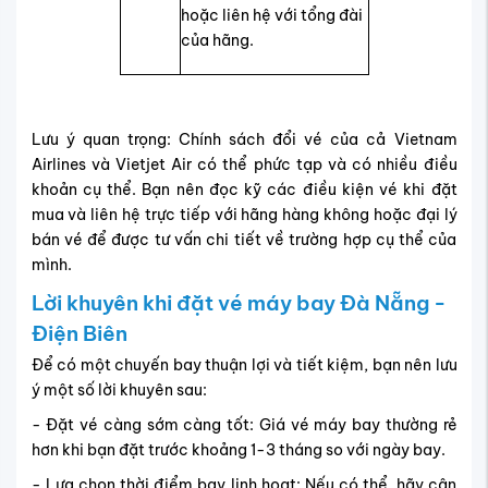
hoặc liên hệ với tổng đài
của hãng.
Lưu ý quan trọng: Chính sách đổi vé của cả Vietnam
Airlines và Vietjet Air có thể phức tạp và có nhiều điều
khoản cụ thể. Bạn nên đọc kỹ các điều kiện vé khi đặt
mua và liên hệ trực tiếp với hãng hàng không hoặc đại lý
bán vé để được tư vấn chi tiết về trường hợp cụ thể của
mình.
Lời khuyên khi đặt vé máy bay Đà Nẵng -
Điện Biên
Để có một chuyến bay thuận lợi và tiết kiệm, bạn nên lưu
ý một số lời khuyên sau:
- Đặt vé càng sớm càng tốt: Giá vé máy bay thường rẻ
hơn khi bạn đặt trước khoảng 1-3 tháng so với ngày bay.
- Lựa chọn thời điểm bay linh hoạt: Nếu có thể, hãy cân