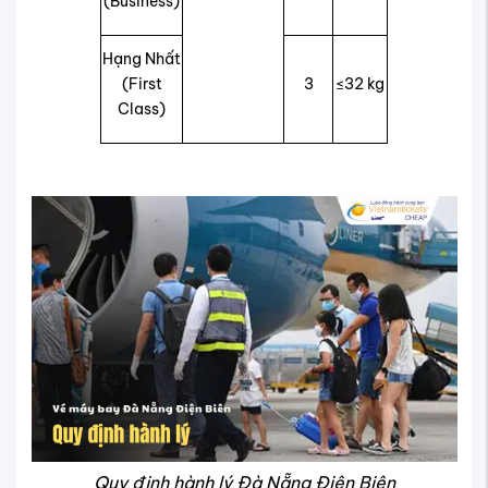
(Business)
Hạng Nhất
(First
3
≤32 kg
Class)
Quy định hành lý Đà Nẵng Điện Biên