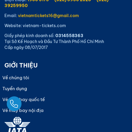
39259950
Email:
vietnamtickets16@gmail.com
Website: vietnam-tickets.com
Giấy phép kinh doanh số:
0314558363
Tại Sở Kế Hoạch và Đầu Tư Thành Phố Hồ Chí Minh
Cấp ngày 08/07/2017
GIỚI THIỆU
Về chúng tôi
Tuyển dụng
Vé máy bay quốc tế
Ngay
Vé máy bay nội địa