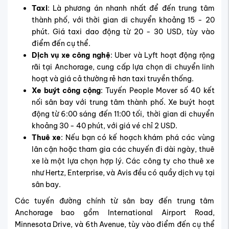
Taxi
: Là phương án nhanh nhất để đến trung tâm
thành phố, với thời gian di chuyển khoảng 15 - 20
phút. Giá taxi dao động từ 20 - 30 USD, tùy vào
điểm đến cụ thể.
Dịch vụ xe công nghệ
: Uber và Lyft hoạt động rộng
rãi tại Anchorage, cung cấp lựa chọn di chuyển linh
hoạt và giá cả thường rẻ hơn taxi truyền thống.
Xe buýt công cộng
: Tuyến People Mover số 40 kết
nối sân bay với trung tâm thành phố. Xe buýt hoạt
động từ 6:00 sáng đến 11:00 tối, thời gian di chuyển
khoảng 30 - 40 phút, với giá vé chỉ 2 USD.
Thuê xe
: Nếu bạn có kế hoạch khám phá các vùng
lân cận hoặc tham gia các chuyến đi dài ngày, thuê
xe là một lựa chọn hợp lý. Các công ty cho thuê xe
như Hertz, Enterprise, và Avis đều có quầy dịch vụ tại
sân bay.
Các tuyến đường chính từ sân bay đến trung tâm
Anchorage bao gồm International Airport Road,
Minnesota Drive, và 6th Avenue, tùy vào điểm đến cụ thể