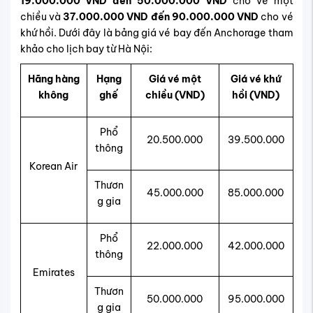
19.000.000 VND đến 50.000.000 VND
cho vé một
chiều và
37.000.000 VND đến 90.000.000 VND
cho vé
khứ hồi. Dưới đây là bảng giá vé bay đến Anchorage tham
khảo cho lịch bay từ Hà Nội:
Hãng hàng
Hạng
Giá vé một
Giá vé khứ
không
ghế
chiều (VND)
hồi (VND)
Phổ
20.500.000
39.500.000
thông
Korean Air
Thươn
45.000.000
85.000.000
g gia
Phổ
22.000.000
42.000.000
thông
Emirates
Thươn
50.000.000
95.000.000
g gia