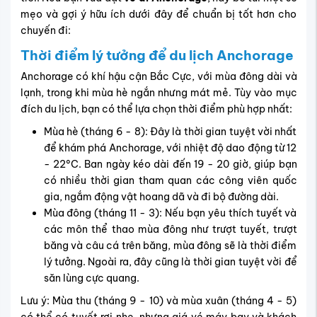
mẹo và gợi ý hữu ích dưới đây để chuẩn bị tốt hơn cho
chuyến đi:
Thời điểm lý tưởng để du lịch Anchorage
Anchorage có khí hậu cận Bắc Cực, với mùa đông dài và
lạnh, trong khi mùa hè ngắn nhưng mát mẻ. Tùy vào mục
đích du lịch, bạn có thể lựa chọn thời điểm phù hợp nhất:
Mùa hè (tháng 6 - 8): Đây là thời gian tuyệt vời nhất
để khám phá Anchorage, với nhiệt độ dao động từ 12
- 22°C. Ban ngày kéo dài đến 19 - 20 giờ, giúp bạn
có nhiều thời gian tham quan các công viên quốc
gia, ngắm động vật hoang dã và đi bộ đường dài.
Mùa đông (tháng 11 - 3): Nếu bạn yêu thích tuyết và
các môn thể thao mùa đông như trượt tuyết, trượt
băng và câu cá trên băng, mùa đông sẽ là thời điểm
lý tưởng. Ngoài ra, đây cũng là thời gian tuyệt vời để
săn lùng cực quang.
Lưu ý: Mùa thu (tháng 9 - 10) và mùa xuân (tháng 4 - 5)
có thể có tuyết rơi nhẹ, nhưng giá vé máy bay và khách