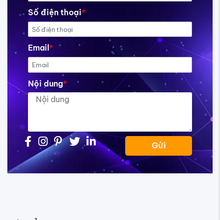
Số điện thoại
*
Email
*
Nội dung
*
Gửi