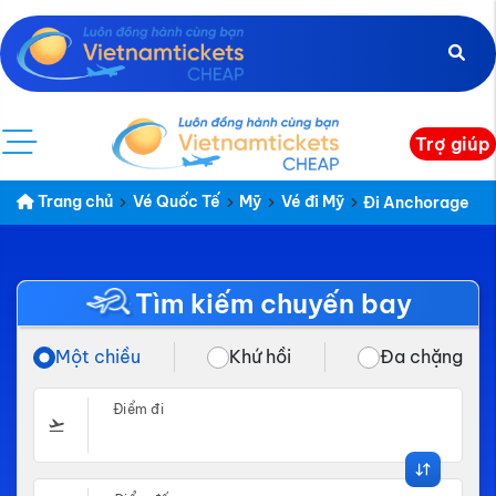
Trợ giúp
Trang chủ
Vé Quốc Tế
Mỹ
Vé đi Mỹ
Đi Anchorage
Tìm kiếm chuyến bay
Một chiều
Khứ hồi
Đa chặng
Điểm đi