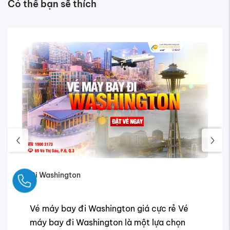
Có thể bạn sẽ thích
Đi Washington
Đi
Ngay
Vé máy bay đi Washington giá cực rẻ Vé
V
máy bay đi Washington là một lựa chọn