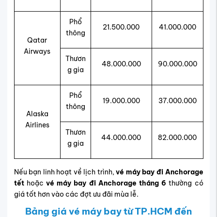
Phổ
21.500.000
41.000.000
thông
Qatar
Airways
Thươn
48.000.000
90.000.000
g gia
Phổ
19.000.000
37.000.000
thông
Alaska
Airlines
Thươn
44.000.000
82.000.000
g gia
Nếu bạn linh hoạt về lịch trình,
vé máy bay đi Anchorage
tết
hoặc
vé máy bay đi Anchorage tháng 6
thường có
giá tốt hơn vào các đợt ưu đãi mùa lễ.
Bảng giá vé máy bay từ TP.HCM đến