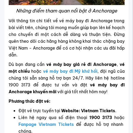
Những điểm tham quan nổi bật ở Anchorage
Với thông tin chi tiết về vé máy bay đi Anchorage trong
bài viết trên, chúng tôi mong muốn giúp bạn lên kế hoạch
cho chuyến đi một cách dễ dàng và thuận tiện. Đừng
quên theo dõi các hãng hàng không khai thác chặng bay
Việt Nam - Anchorage để có cơ hội nhận các ưu đãi hấp
dẫn.
Dù bạn đang cần
vé máy bay giá rẻ đi Anchorage
,
vé
một chiều
hoặc
vé máy bay đi Mỹ khứ hồi
, đội ngũ của
chúng tôi sẵn sàng hỗ trợ bạn 24/7. Hãy liên hệ hotline
1900 3173 để được tư vấn và đặt
vé máy bay đi
Anchorage khuyến mãi
với giá tốt nhất hôm nay!
Phương thức đặt vé:
Đặt vé trực tuyến tại
Website: Vietnam Tickets
.
Liên hệ ngay qua số điện thoại
1900 3173
hoặc
Fanpage Vietnam Tickets
để được hỗ trợ nhanh
chóng.