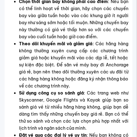
Chọn thời gian bay không phải cao điểm
: Nếu bạn
có thể linh hoạt về thời gian, hãy chọn các chuyến
bay vào giữa tuần hoặc vào các khung giờ ít người
bay như sáng sớm hoặc tối muộn. Những chuyến bay
này thường có giá vé thấp hơn so với các chuyến
bay vào cuối tuần hoặc giờ cao điểm.
Theo dõi khuyến mãi và giảm giá
: Các hãng hàng
không thường xuyên cung cấp các chương trình
giảm giá hoặc khuyến mãi vào các dịp lễ, tết hoặc
sự kiện đặc biệt. Để săn vé máy bay đi Anchorage
giá rẻ, bạn nên theo dõi thường xuyên các ưu đãi từ
các hãng hàng không hoặc đăng ký nhận thông báo
về các chương trình này.
Sử dụng công cụ so sánh giá
: Các trang web như
Skyscanner, Google Flights và Kayak giúp bạn so
sánh giá vé từ nhiều hãng hàng không, giúp bạn dễ
dàng tìm thấy những chuyến bay giá rẻ. Bạn có thể
thử so sánh và chọn các lựa chọn phù hợp nhất với
lịch trình và ngân sách của mình.
Đặt vé qua các đại lý vé uy tín
: Nếu bạn không có