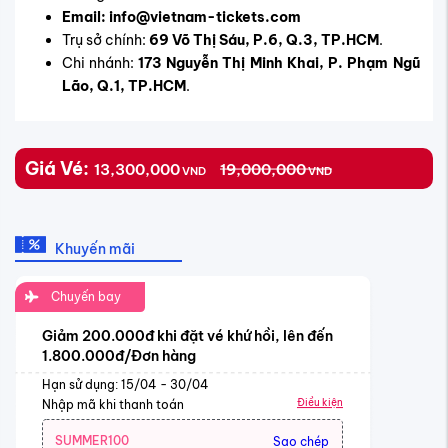
Email: info@vietnam-tickets.com
Trụ sở chính:
69 Võ Thị Sáu, P.6, Q.3, TP.HCM
.
Chi nhánh:
173 Nguyễn Thị Minh Khai, P. Phạm Ngũ
Lão, Q.1, TP.HCM
.
Giá Vé:
13,300,000
19,000,000
VND
VND
Khuyến mãi
Chuyến bay
Giảm 200.000đ khi đặt vé khứ hồi, lên đến
1.800.000đ/Đơn hàng
Hạn sử dụng: 15/04 - 30/04
Điều kiện
Nhập mã khi thanh toán
SUMMER100
Sao chép