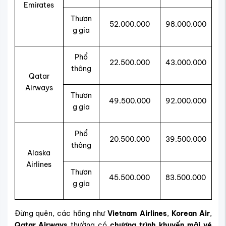
Emirates
Thươn
52.000.000
98.000.000
g gia
Phổ
22.500.000
43.000.000
thông
Qatar
Airways
Thươn
49.500.000
92.000.000
g gia
Phổ
20.500.000
39.500.000
thông
Alaska
Airlines
Thươn
45.500.000
83.500.000
g gia
Đừng quên, các hãng như
Vietnam Airlines
,
Korean Air
,
Qatar Airways
thường có
chương trình khuyến mãi vé