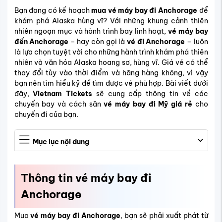
Bạn đang có kế hoạch
mua vé máy bay đi Anchorage
để
khám phá Alaska hùng vĩ? Với những khung cảnh thiên
nhiên ngoạn mục và hành trình bay linh hoạt,
vé máy bay
đến Anchorage
– hay còn gọi là
vé đi Anchorage
– luôn
là lựa chọn tuyệt vời cho những hành trình khám phá thiên
nhiên và văn hóa Alaska hoang sơ, hùng vĩ. Giá vé có thể
thay đổi tùy vào thời điểm và hãng hàng không, vì vậy
bạn nên tìm hiểu kỹ để tìm được vé phù hợp. Bài viết dưới
đây,
Vietnam Tickets
sẽ cung cấp thông tin về các
chuyến bay và cách săn
vé máy bay đi Mỹ giá rẻ
cho
chuyến đi của bạn.
Mục lục nội dung
Thông tin vé máy bay đi
Anchorage
Mua
vé máy bay đi Anchorage
, bạn sẽ phải xuất phát từ