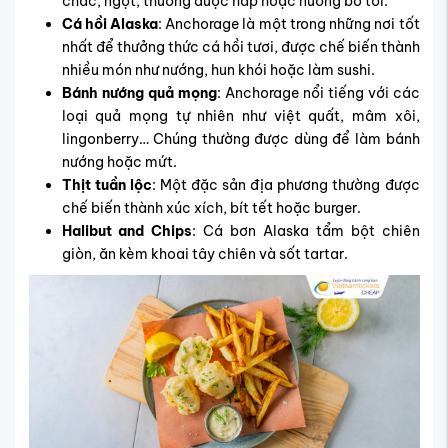
chắc, ngọt, thường được hấp hoặc nướng bơ tỏi.
Cá hồi Alaska
: Anchorage là một trong những nơi tốt
nhất để thưởng thức cá hồi tươi, được chế biến thành
nhiều món như nướng, hun khói hoặc làm sushi.
Bánh nướng quả mọng
: Anchorage nổi tiếng với các
loại quả mọng tự nhiên như việt quất, mâm xôi,
lingonberry… Chúng thường được dùng để làm bánh
nướng hoặc mứt.
Thịt tuần lộc
: Một đặc sản địa phương thường được
chế biến thành xúc xích, bít tết hoặc burger.
Halibut and Chips
: Cá bơn Alaska tẩm bột chiên
giòn, ăn kèm khoai tây chiên và sốt tartar.