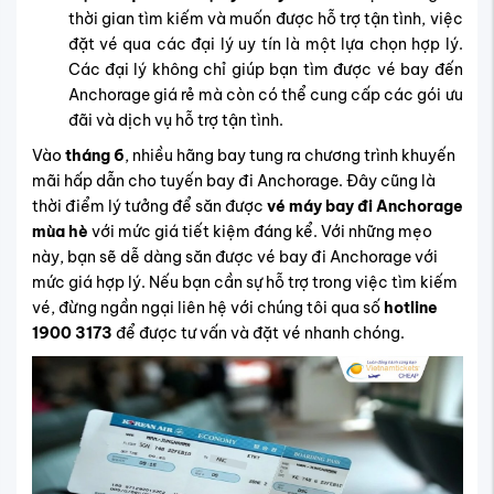
thời gian tìm kiếm và muốn được hỗ trợ tận tình, việc
đặt vé qua các đại lý uy tín là một lựa chọn hợp lý.
Các đại lý không chỉ giúp bạn tìm được vé bay đến
Anchorage giá rẻ mà còn có thể cung cấp các gói ưu
đãi và dịch vụ hỗ trợ tận tình.
Vào
tháng 6
, nhiều hãng bay tung ra chương trình khuyến
mãi hấp dẫn cho tuyến bay đi Anchorage. Đây cũng là
thời điểm lý tưởng để săn được
vé máy bay đi Anchorage
mùa hè
với mức giá tiết kiệm đáng kể.
Với những mẹo
này, bạn sẽ dễ dàng săn được vé bay đi Anchorage với
mức giá hợp lý. Nếu bạn cần sự hỗ trợ trong việc tìm kiếm
vé, đừng ngần ngại liên hệ với chúng tôi qua số
hotline
1900 3173
để được tư vấn và đặt vé nhanh chóng.