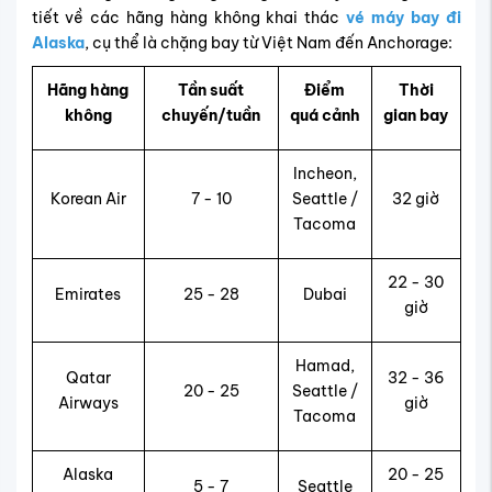
tiết về các hãng hàng không khai thác
vé máy bay đi
Alaska
, cụ thể là chặng bay từ Việt Nam đến Anchorage:
Hãng hàng
Tần suất
Điểm
Thời
không
chuyến/tuần
quá cảnh
gian bay
Incheon,
Korean Air
7 - 10
Seattle /
32 giờ
Tacoma
22 - 30
Emirates
25 - 28
Dubai
giờ
Hamad,
Qatar
32 - 36
20 - 25
Seattle /
Airways
giờ
Tacoma
Alaska
20 - 25
5 - 7
Seattle