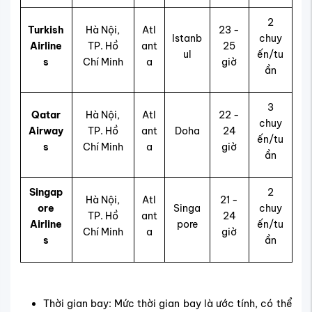
2
Turkish
Hà Nội,
Atl
23 -
Istanb
chuy
Airline
TP. Hồ
ant
25
ul
ến/tu
s
Chí Minh
a
giờ
ần
3
Qatar
Hà Nội,
Atl
22 -
chuy
Airway
TP. Hồ
ant
Doha
24
ến/tu
s
Chí Minh
a
giờ
ần
Singap
2
Hà Nội,
Atl
21 -
ore
Singa
chuy
TP. Hồ
ant
24
Airline
pore
ến/tu
Chí Minh
a
giờ
s
ần
Thời gian bay: Mức thời gian bay là ước tính, có thể