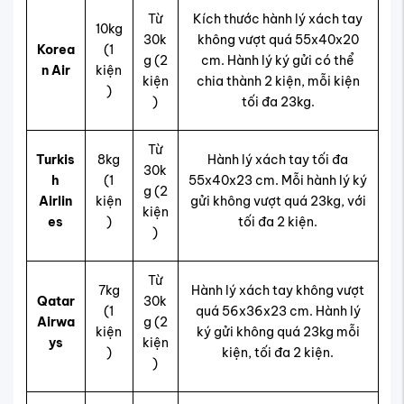
Từ
Kích thước hành lý xách tay
10kg
30k
không vượt quá 55x40x20
Korea
(1
g (2
cm. Hành lý ký gửi có thể
n Air
kiện
kiện
chia thành 2 kiện, mỗi kiện
)
)
tối đa 23kg.
Từ
Turkis
8kg
Hành lý xách tay tối đa
30k
h
(1
55x40x23 cm. Mỗi hành lý ký
g (2
Airlin
kiện
gửi không vượt quá 23kg, với
kiện
es
)
tối đa 2 kiện.
)
Từ
7kg
Hành lý xách tay không vượt
Qatar
30k
(1
quá 56x36x23 cm. Hành lý
Airwa
g (2
kiện
ký gửi không quá 23kg mỗi
ys
kiện
)
kiện, tối đa 2 kiện.
)