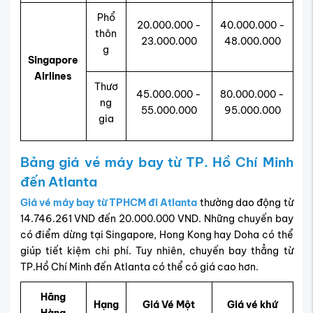
Phổ
20.000.000 -
40.000.000 -
thôn
23.000.000
48.000.000
g
Singapore
Airlines
Thươ
45.000.000 -
80.000.000 -
ng
55.000.000
95.000.000
gia
Bảng giá vé máy bay từ TP. Hồ Chí Minh
đến Atlanta
Giá vé máy bay từ TPHCM đi Atlanta
thường dao động từ
14.746.261 VND đến 20.000.000 VND. Những chuyến bay
có điểm dừng tại Singapore, Hong Kong hay Doha có thể
giúp tiết kiệm chi phí. Tuy nhiên, chuyến bay thẳng từ
TP.Hồ Chí Minh đến Atlanta có thể có giá cao hơn.
Hãng
Hạng
Giá Vé Một
Giá vé khứ
Hàng