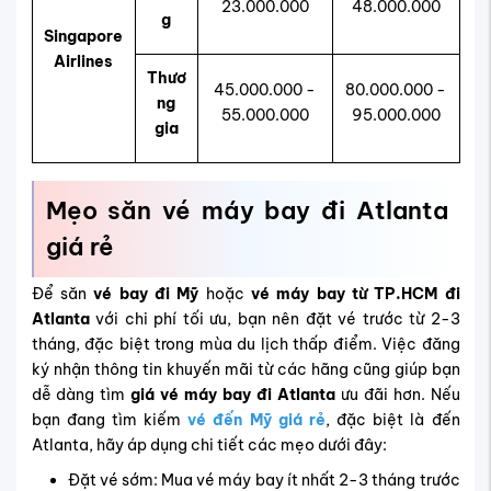
23.000.000
48.000.000
g
Singapore
Airlines
Thươ
45.000.000 -
80.000.000 -
ng
55.000.000
95.000.000
gia
Mẹo săn vé máy bay đi Atlanta
giá rẻ
Để săn
vé bay đi Mỹ
hoặc
vé máy bay từ TP.HCM đi
Atlanta
với chi phí tối ưu, bạn nên đặt vé trước từ 2-3
tháng, đặc biệt trong mùa du lịch thấp điểm. Việc đăng
ký nhận thông tin khuyến mãi từ các hãng cũng giúp bạn
dễ dàng tìm
giá vé máy bay đi Atlanta
ưu đãi hơn. Nếu
bạn đang tìm kiếm
vé đến Mỹ giá rẻ
, đặc biệt là đến
Atlanta, hãy áp dụng chi tiết các mẹo dưới đây:
Đặt vé sớm: Mua vé máy bay ít nhất 2-3 tháng trước