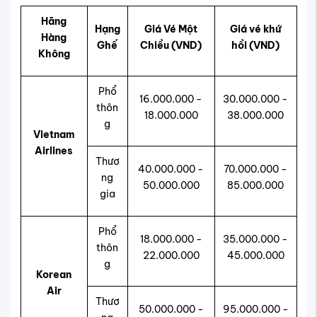
Hãng
Hạng
Giá Vé Một
Giá vé khứ
Hàng
Ghế
Chiều (VND)
hồi (VND)
Không
Phổ
16.000.000 -
30.000.000 -
thôn
18.000.000
38.000.000
g
Vietnam
Airlines
Thươ
40.000.000 -
70.000.000 -
ng
50.000.000
85.000.000
gia
Phổ
18.000.000 -
35.000.000 -
thôn
22.000.000
45.000.000
g
Korean
Air
Thươ
50.000.000 -
95.000.000 -