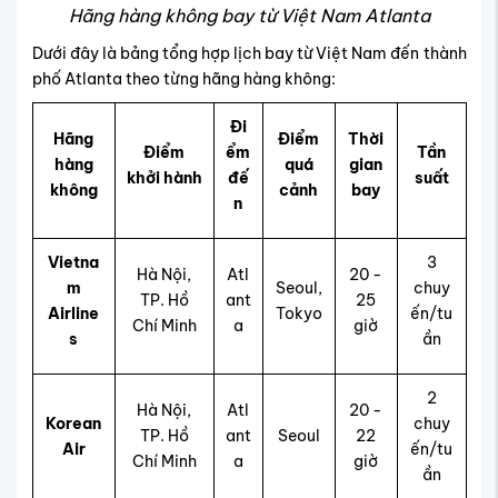
Hãng hàng không bay từ Việt Nam Atlanta
Dưới đây là bảng tổng hợp lịch bay từ Việt Nam đến thành
phố Atlanta theo từng hãng hàng không:
Đi
Hãng
Điểm
Thời
Điểm
ểm
Tần
hàng
quá
gian
khởi hành
đế
suất
không
cảnh
bay
n
Vietna
3
Hà Nội,
Atl
20 -
m
Seoul,
chuy
TP. Hồ
ant
25
Airline
Tokyo
ến/tu
Chí Minh
a
giờ
s
ần
2
Hà Nội,
Atl
20 -
Korean
chuy
TP. Hồ
ant
Seoul
22
Air
ến/tu
Chí Minh
a
giờ
ần