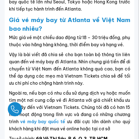
bay quốc tế lớn như Seoul, Tokyo hoặc Hong Kong trước
khi tiếp tục hành trình đến Atlanta.
Giá vé máy bay từ Atlanta về Việt Nam
bao nhiêu?
Mức giá vé một chiều dao động từ 18 – 30 triệu đồng, phụ
thuộc vào hãng hàng không, thời điểm bay và hạng vé.
Vậy là bài viết đã chia sẻ cho bạn toàn bộ thông tin liên
quan đến vé máy bay đi Atlanta. Nhìn chung giá tiền để di
chuyển từ Việt Nam đến Atlanta không quá cao, bạn có
thể áp dụng các mẹo mà Vietnam Tickets chia sẻ để tối
ưu chi phí cho chặng hành trình này.
Ngoài ra, nếu bạn có nhu cầu sử dụng dịch vụ hoặc muốn
tìm một nơi cung cấp vé đi Atlanta với giá chiết khấu ưu
đãi, hãy đến với Vietnam Tickets. Chúng tôi đã có hơn 15
Ngay
năm hoạt động trong lĩnh vực và đang có những chương
trình
vé máy bay quốc tế
ưu đãi cực lớn dành cho quý
khách hàng khi đặt mua vé online hoặc tại cơ sở
Trụ sở chính:
69 Võ Thị Sáu, P.6, Q.3, TP.HCM