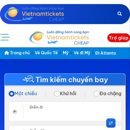
Trợ giúp
Trang chủ
Vé Quốc Tế
Mỹ
Vé đi Mỹ
Đi Atlanta
Tìm kiếm chuyến bay
Một chiều
Khứ hồi
Đa chặng
Điểm đi