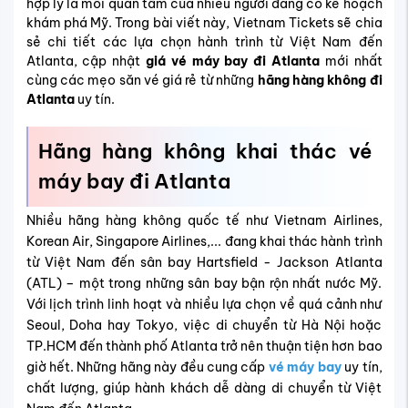
hợp lý là mối quan tâm của nhiều người đang có kế hoạch
khám phá Mỹ. Trong bài viết này, Vietnam Tickets sẽ chia
sẻ chi tiết các lựa chọn hành trình từ Việt Nam đến
Atlanta, cập nhật
giá vé máy bay đi Atlanta
mới nhất
cùng các mẹo săn vé giá rẻ từ những
hãng hàng không đi
Atlanta
uy tín.
Hãng hàng không khai thác vé
máy bay đi Atlanta
Nhiều hãng hàng không quốc tế như Vietnam Airlines,
Korean Air, Singapore Airlines,... đang khai thác hành trình
từ Việt Nam đến sân bay Hartsfield - Jackson Atlanta
(ATL) – một trong những sân bay bận rộn nhất nước Mỹ.
Với lịch trình linh hoạt và nhiều lựa chọn về quá cảnh như
Seoul, Doha hay Tokyo, việc di chuyển từ Hà Nội hoặc
TP.HCM đến thành phố Atlanta trở nên thuận tiện hơn bao
giờ hết. Những hãng này đều cung cấp
vé máy bay
uy tín,
chất lượng, giúp hành khách dễ dàng di chuyển từ Việt