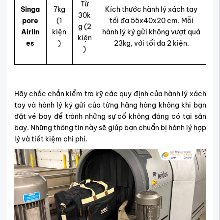
Từ
Singa
7kg
Kích thước hành lý xách tay
30k
pore
(1
tối đa 55x40x20 cm. Mỗi
g (2
Airlin
kiện
hành lý ký gửi không vượt quá
kiện
es
)
23kg, với tối đa 2 kiện.
)
Hãy chắc chắn kiểm tra kỹ các quy định của hành lý xách
tay và hành lý ký gửi của từng hãng hàng không khi bạn
đặt vé bay để tránh những sự cố không đáng có tại sân
bay. Những thông tin này sẽ giúp bạn chuẩn bị hành lý hợp
lý và tiết kiệm chi phí.