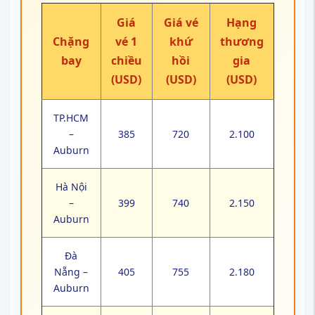
Giá
Giá vé
Hạng
Chặng
vé 1
khứ
thương
bay
chiều
hồi
gia
(USD)
(USD)
(USD)
TP.HCM
–
385
720
2.100
Auburn
Hà Nội
–
399
740
2.150
Auburn
Đà
Nẵng –
405
755
2.180
Auburn