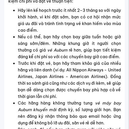
kiệm chi phí và đặt vé thuận tiện:
Hãy lên kế hoạch trước ít nhất 2–3 tháng so với ngày
khởi hành, vì khi đặt sớm, bạn có cơ hội nhận mức
giá ưu đãi và tránh tình trạng vé khan hiếm vào mùa
cao điểm.
Nếu có thể, bạn hãy chọn bay giữa tuần hoặc giờ
sáng sớm/đêm. Những khung giờ ít người chọn
thường có giá
vé Auburn
rẻ hơn, giúp bạn tiết kiệm
đáng kể chi phí so với các chuyến bay giờ cao điểm.
Trước khi đặt vé, bạn hãy tham khảo giá của nhiều
hãng và liên danh (ví dụ: All Nippon Airways - United
Airlines, Japan Airlines - American Airlines). Đồng
thời so sánh giá cũng như các dịch vụ đi kèm, sẽ giúp
bạn dễ dàng chọn được chuyến bay phù hợp cả về
thời gian lẫn chi phí.
Các hãng hàng không thường tung
vé máy bay
Auburn khuyến mãi
định kỳ, số lượng giới hạn. Bạn
nên đăng ký nhận thông báo qua email hoặc ứng
dụng để không bỏ lỡ ưu đãi, săn vé rẻ dễ hơn.