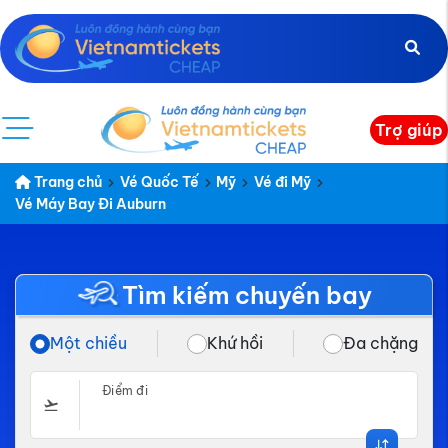
Trợ giúp
Trang chủ
Vé Quốc Tế
Mỹ
Vé đi Mỹ
Vé Máy Bay Đi Auburn
Tìm kiếm chuyến bay
Một chiều
Khứ hồi
Đa chặng
Điểm đi