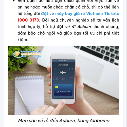
Bên cạnh đó nếu bạn chưa quen với việc săn vé
online hoặc muốn chắc chắn có chỗ, thì có thể liên
hệ tổng đài
đặt vé máy bay giá rẻ Vietnam Tickets
1900 3173
. Đội ngũ chuyên nghiệp sẽ tư vấn lịch
trình hợp lý, hỗ trợ đặt
vé đi Auburn
nhanh chóng,
đảm bảo chỗ ngồi và giúp bạn tối ưu chi phí tiết
kiệm.
Mẹo săn vé rẻ đến Auburn, bang Alabama