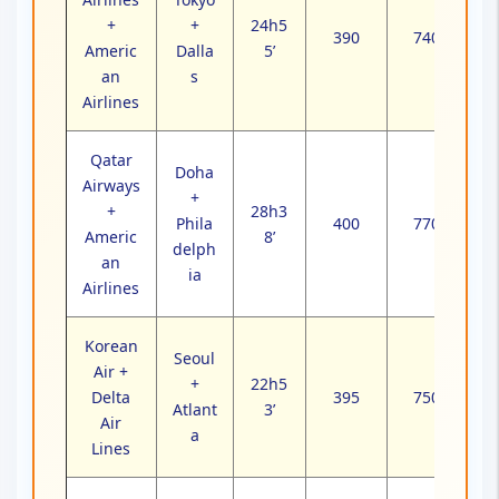
+
+
24h5
390
740
Americ
Dalla
5’
an
s
Airlines
Qatar
Doha
Airways
+
+
28h3
Phila
400
770
Americ
8’
delph
an
ia
Airlines
Korean
Seoul
Air +
+
22h5
Delta
395
750
Atlant
3’
Air
a
Lines