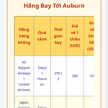
Hãng Bay Tới Auburn
Giá
Giá
Hãng
Thời
vé
Quá
vé 1
hàng
gian
khứ
cảnh
chiều
không
bay
hồi
(USD)
(USD)
All
Nippon
Tokyo
Airways
+
25h1
385
720
+
Houst
2’
United
on
Airlines
Japan
Airlines
Tokyo