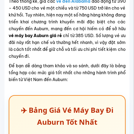
Theo thống kê, giá các
vé đến Alabama
dao động từ 390
– 450 USD cho vé một chiều và từ 750 USD trở lên cho vé
khứ hồi. Tuy nhiên, hiện nay một số hãng hàng không đang
triển khai chương trình khuyến mãi đặc biệt cho các
chuyến đến Auburn, mang đến cơ hội hiếm có để sở hữu
vé máy bay Auburn giá rẻ
chỉ từ 385 USD. Số lượng vé ưu
đãi này rất hạn chế và thường hết nhanh, vì vậy đặt sớm
là cách tốt nhất để giữ chỗ và tối ưu chi phí tiết kiệm cho
chuyến đi.
Để bạn dễ dàng tham khảo và so sánh, dưới đây là bảng
tổng hợp các mức giá tốt nhất cho những hành trình phổ
biến từ Việt Nam đến Auburn:
✈️ Bảng Giá Vé Máy Bay Đi
Auburn Tốt Nhất