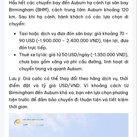
Hầu hết các chuyến bay đến Auburn hạ cánh tại sân bay
Birmingham (BHM), cách trung tâm Auburn khoảng 120
km. Sau khi hạ cánh, hành khách có các lựa chọn di
chuyển:
Taxi hoặc dịch vụ đưa đón sân bay: giá khoảng 70 –
90 USD (~1.900.000 – 2.400.000 VND), tiện lợi, đưa
đón trực tiếp.
Thuê xe tự lái: giá từ 50 USD/ngày (~1.350.000 VND),
chưa bao gồm xăng và phí cầu đường, linh hoạt di
chuyển trong và quanh Auburn.
Lưu ý: Giá cước có thể thay đổi theo hãng dịch vụ, thời
điểm đặt và tỷ giá USD/VND. Vì khoảng cách từ
Birmingham đến Auburn khá xa, bạn nên lựa chọn phương
tiện trước để đảm bảo chuyến đi thuận tiện và tiết kiệm
thời gian.