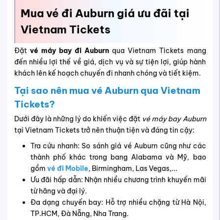
Mua vé đi Auburn giá ưu đãi tại
Vietnam Tickets
Đặt
vé máy bay đi Auburn
qua
Vietnam Tickets
mang
đến nhiều lợi thế về giá, dịch vụ và sự tiện lợi, giúp hành
khách lên kế hoạch chuyến đi nhanh chóng và tiết kiệm.
Tại sao nên mua vé Auburn qua Vietnam
Tickets?
Dưới đây là những lý do khiến việc đặt
vé máy bay Auburn
tại Vietnam Tickets trở nên thuận tiện và đáng tin cậy:
Tra cứu nhanh: So sánh giá vé Auburn cũng như các
thành phố khác trong bang Alabama và Mỹ, bao
gồm
vé đi Mobile
, Birmingham, Las Vegas,...
Ưu đãi hấp dẫn: Nhận nhiều chương trình khuyến mãi
từ hãng và đại lý.
Đa dạng chuyến bay: Hỗ trợ nhiều chặng từ Hà Nội,
TP.HCM, Đà Nẵng, Nha Trang.