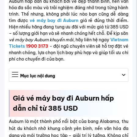
Auburn hấp dẫn du khách bởi vẻ đẹp thanh bình, nền văn
hóa đa sắc màu và trải nghiệm đáng nhớ trong từng hành
trình. Thế nhưng, không phải lúc nào bạn cũng dễ dàng
tìm được
vé máy bay đi Auburn
giá rẻ đúng thời điểm.
Hiện nhiều hãng đang tung ưu đãi với mức giá từ 385 USD
– số lượng giới hạn và sẽ nhanh chóng hết chỗ. Để kịp săn
vé máy bay Auburn khuyến mãi
, hãy liên hệ ngay
Vietnam
Tickets
1900 3173
- đội ngũ chuyên viên sẽ hỗ trợ đặt vé
nhanh chóng, lựa chọn lịch bay phù hợp và giúp tối ưu chi
phí cho chuyến đi của bạn.
Mục lục nội dung
Giá vé máy bay đi Auburn hấp
dẫn chỉ từ 385 USD
Auburn là một thành phố nổi bật của bang Alabama, thu
hút du khách nhờ khung cảnh yên bình, nền văn hóa đa
dạng và môi trường học tập – giải trí lý tưởng. Không chỉ