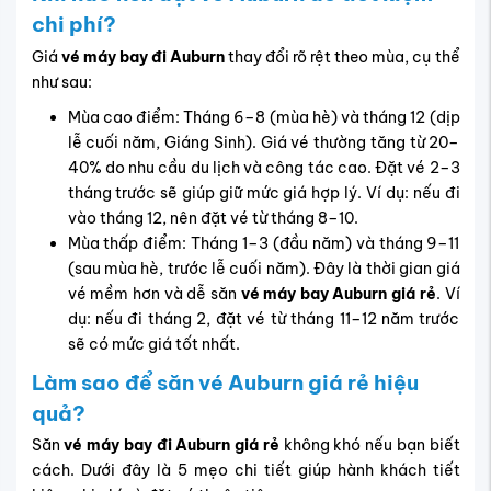
chi phí?
Giá
vé máy bay đi Auburn
thay đổi rõ rệt theo mùa, cụ thể
như sau:
Mùa cao điểm: Tháng 6–8 (mùa hè) và tháng 12 (dịp
lễ cuối năm, Giáng Sinh). Giá vé thường tăng từ 20–
40% do nhu cầu du lịch và công tác cao. Đặt vé 2–3
tháng trước sẽ giúp giữ mức giá hợp lý. Ví dụ: nếu đi
vào tháng 12, nên đặt vé từ tháng 8–10.
Mùa thấp điểm: Tháng 1–3 (đầu năm) và tháng 9–11
(sau mùa hè, trước lễ cuối năm). Đây là thời gian giá
vé mềm hơn và dễ săn
vé máy bay Auburn giá rẻ
. Ví
dụ: nếu đi tháng 2, đặt vé từ tháng 11–12 năm trước
sẽ có mức giá tốt nhất.
Làm sao để săn vé Auburn giá rẻ hiệu
quả?
Săn
vé máy bay đi Auburn giá rẻ
không khó nếu bạn biết
cách. Dưới đây là 5 mẹo chi tiết giúp hành khách tiết