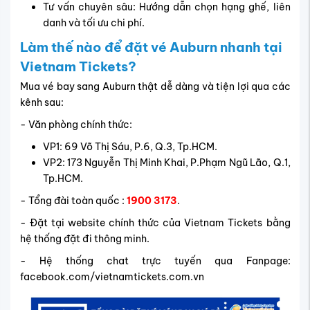
Tư vấn chuyên sâu: Hướng dẫn chọn hạng ghế, liên
danh và tối ưu chi phí.
Làm thế nào để đặt vé Auburn nhanh tại
Vietnam Tickets?
Mua vé bay sang Auburn thật dễ dàng và tiện lợi qua các
kênh sau:
- Văn phòng chính thức:
VP1: 69 Võ Thị Sáu, P.6, Q.3, Tp.HCM.
VP2: 173 Nguyễn Thị Minh Khai, P.Phạm Ngũ Lão, Q.1,
Tp.HCM.
- Tổng đài toàn quốc :
1900 3173
.
- Đặt tại website chính thức của Vietnam Tickets bằng
hệ thống đặt đi thông minh.
- Hệ thống chat trực tuyến qua Fanpage:
facebook.com/vietnamtickets.com.vn