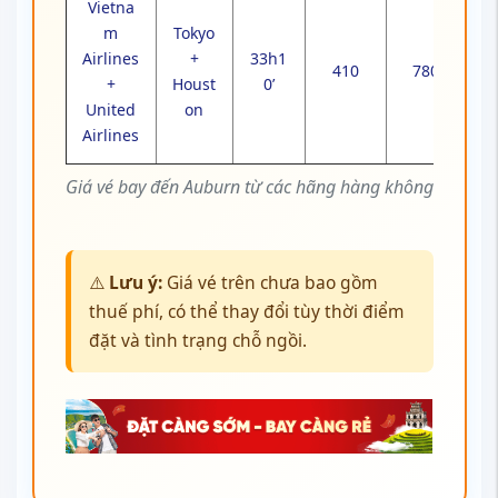
Vietna
m
Tokyo
Airlines
+
33h1
410
780
+
Houst
0’
United
on
Airlines
Giá vé bay đến Auburn từ các hãng hàng không
⚠️
Lưu ý:
Giá vé trên chưa bao gồm
thuế phí, có thể thay đổi tùy thời điểm
đặt và tình trạng chỗ ngồi.