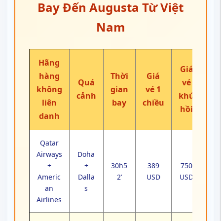
Bay Đến Augusta Từ Việt
Nam
Hãng
Giá
hàng
Thời
Giá
Quá
vé
không
gian
vé 1
cảnh
khứ
liên
bay
chiều
hồi
danh
Qatar
Airways
Doha
+
+
30h5
389
750
Americ
Dalla
2’
USD
USD
an
s
Airlines