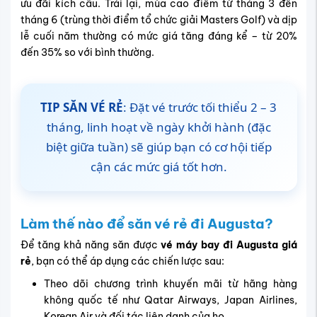
ưu đãi kích cầu. Trái lại, mùa cao điểm từ tháng 3 đến
tháng 6 (trùng thời điểm tổ chức giải Masters Golf) và dịp
lễ cuối năm thường có mức giá tăng đáng kể – từ 20%
đến 35% so với bình thường.
TIP SĂN VÉ RẺ
: Đặt vé trước tối thiểu 2 – 3
tháng, linh hoạt về ngày khởi hành (đặc
biệt giữa tuần) sẽ giúp bạn có cơ hội tiếp
cận các mức giá tốt hơn.
Làm thế nào để săn vé rẻ đi Augusta?
Để tăng khả năng săn được
vé máy bay đi Augusta giá
rẻ
, bạn có thể áp dụng các chiến lược sau:
Theo dõi chương trình khuyến mãi từ hãng hàng
không quốc tế như Qatar Airways, Japan Airlines,
Korean Air và đối tác liên danh của họ.