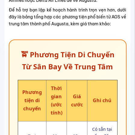
Airlines hoặc Delta Air Lines để về Augusta.
Để hỗ trợ bạn lập kế hoạch hành trình trọn vẹn hơn, dưới
đây là bảng tổng hợp các phương tiện phổ biến từ AGS về
trung tâm thành phố Augusta, kèm giá tham khảo:
🚖 Phương Tiện Di Chuyển
Từ Sân Bay Về Trung Tâm
Thời
Phương
gian
Giá
tiện di
Ghi chú
(ước
cước
chuyển
tính)
Có sẵn tại