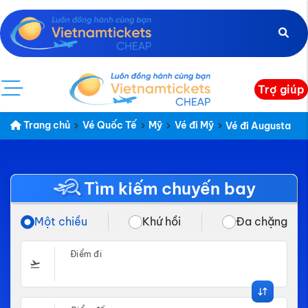
Trợ giúp
Trang chủ
Vé Quốc Tế
Mỹ
Vé đi Mỹ
Vé đi Augusta
Tìm kiếm chuyến bay
Một chiều
Khứ hồi
Đa chặng
Điểm đi