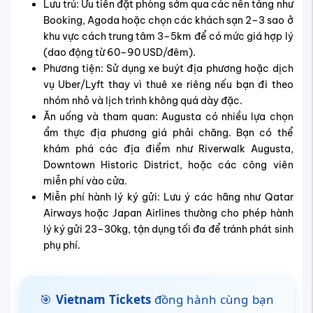
Lưu trú: Ưu tiên đặt phòng sớm qua các nền tảng như
Booking, Agoda hoặc chọn các khách sạn 2–3 sao ở
khu vực cách trung tâm 3–5km để có mức giá hợp lý
(dao động từ 60–90 USD/đêm).
Phương tiện: Sử dụng xe buýt địa phương hoặc dịch
vụ Uber/Lyft thay vì thuê xe riêng nếu bạn đi theo
nhóm nhỏ và lịch trình không quá dày đặc.
Ăn uống và tham quan: Augusta có nhiều lựa chọn
ẩm thực địa phương giá phải chăng. Bạn có thể
khám phá các địa điểm như Riverwalk Augusta,
Downtown Historic District, hoặc các công viên
miễn phí vào cửa.
Miễn phí hành lý ký gửi: Lưu ý các hãng như Qatar
Airways hoặc Japan Airlines thường cho phép hành
lý ký gửi 23–30kg, tận dụng tối đa để tránh phát sinh
phụ phí.
🎯
Vietnam Tickets
đồng hành cùng bạn