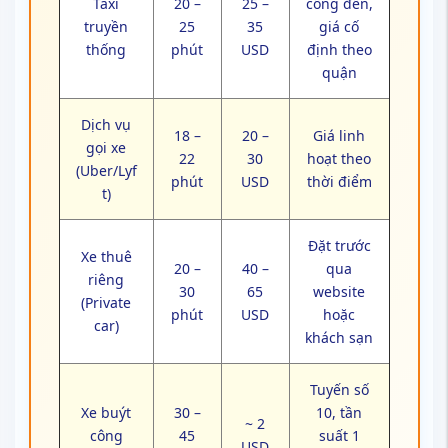
Taxi
20 –
25 –
cổng đến,
truyền
25
35
giá cố
thống
phút
USD
định theo
quận
Dịch vụ
18 –
20 –
Giá linh
gọi xe
22
30
hoạt theo
(Uber/Lyf
phút
USD
thời điểm
t)
Đặt trước
Xe thuê
20 –
40 –
qua
riêng
30
65
website
(Private
phút
USD
hoặc
car)
khách sạn
Tuyến số
Xe buýt
30 –
10, tần
~ 2
công
45
suất 1
USD