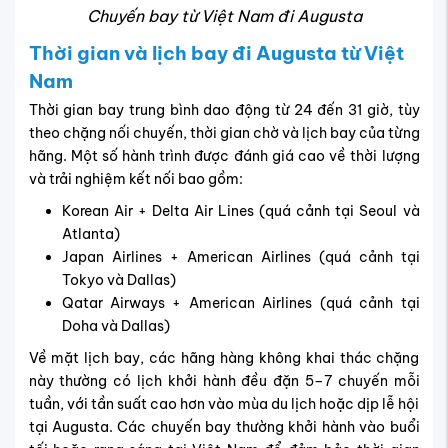
Chuyến bay từ Việt Nam đi Augusta
Thời gian và lịch bay đi Augusta từ Việt
Nam
Thời gian bay trung bình dao động từ
24 đến 31 giờ
, tùy
theo chặng nối chuyến, thời gian chờ và lịch bay của từng
hãng. Một số hành trình được đánh giá cao về thời lượng
và trải nghiệm kết nối bao gồm:
Korean Air + Delta Air Lines
(quá cảnh tại
Seoul
và
Atlanta
)
Japan Airlines + American Airlines
(quá cảnh tại
Tokyo
và
Dallas
)
Qatar Airways + American Airlines
(quá cảnh tại
Doha
và
Dallas
)
Về mặt lịch bay, các hãng hàng không khai thác chặng
này thường có
lịch khởi hành đều đặn 5–7 chuyến mỗi
tuần
, với tần suất cao hơn vào mùa du lịch hoặc dịp lễ hội
tại Augusta. Các chuyến bay thường khởi hành vào buổi