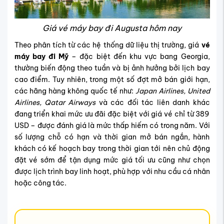
Giá vé máy bay đi Augusta hôm nay
Theo phân tích từ các hệ thống dữ liệu thị trường, giá
vé
máy bay đi Mỹ
– đặc biệt đến khu vực bang Georgia,
thường biến động theo tuần và bị ảnh hưởng bởi lịch bay
cao điểm. Tuy nhiên, trong một số đợt mở bán giới hạn,
các hãng hàng không quốc tế như:
Japan Airlines, United
Airlines, Qatar Airways
và các đối tác liên danh khác
đang triển khai mức ưu đãi đặc biệt với giá vé chỉ từ 389
USD – được đánh giá là mức thấp hiếm có trong năm. Với
số lượng chỗ có hạn và thời gian mở bán ngắn, hành
khách có kế hoạch bay trong thời gian tới nên chủ động
đặt vé sớm để tận dụng mức giá tối ưu cũng như chọn
được lịch trình bay linh hoạt, phù hợp với nhu cầu cá nhân
hoặc công tác.