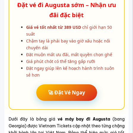
Đặt vé đi Augusta sớm – Nhận ưu
đãi đặc biệt
Giá vé tốt nhất từ 389 USD
chỉ giới hạn 50
suất
Chậm tay là phải bay vào giờ xấu hoặc nối
chuyến dài
Đặt muộn mất ưu đãi, mất quyền chọn ghế
Giá phút chót có thể tăng gấp rưỡi
Đặt ngay giúp lên kế hoạch hành trình suôn
sẻ hơn
🚀 Đặt Vé Ngay
Dưới đây là bảng giá
vé máy bay đi Augusta
(bang
Georgia) được Vietnam Tickets cập nhật theo từng chặng
khởi hành lớn tại Việt Nam. Bảng thể hiện mức giá tốt