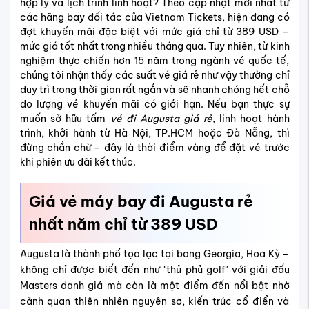
hợp lý và lịch trình linh hoạt? Theo cập nhật mới nhất từ
các hãng bay đối tác của Vietnam Tickets, hiện đang có
đợt khuyến mãi đặc biệt với mức giá chỉ từ 389 USD –
mức giá tốt nhất trong nhiều tháng qua. Tuy nhiên, từ kinh
nghiệm thực chiến hơn 15 năm trong ngành vé quốc tế,
chúng tôi nhận thấy các suất vé giá rẻ như vậy thường chỉ
duy trì trong thời gian rất ngắn và sẽ nhanh chóng hết chỗ
do lượng vé khuyến mãi có giới hạn. Nếu bạn thực sự
muốn sở hữu tấm
vé đi Augusta giá rẻ
, linh hoạt hành
trình, khởi hành từ Hà Nội, TP.HCM hoặc Đà Nẵng, thì
đừng chần chừ – đây là thời điểm vàng để đặt vé trước
khi phiên ưu đãi kết thúc.
Giá vé máy bay đi Augusta rẻ
nhất năm chỉ từ 389 USD
Augusta là thành phố tọa lạc tại bang Georgia, Hoa Kỳ –
không chỉ được biết đến như "thủ phủ golf" với giải đấu
Masters danh giá mà còn là một điểm đến nổi bật nhờ
cảnh quan thiên nhiên nguyên sơ, kiến trúc cổ điển và