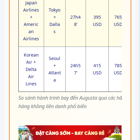
Japan
Airlines
Tokyo
+
+
27h4
395
765
Americ
Dalla
8’
USD
USD
an
s
Airlines
Korean
Seoul
Air +
+
24h5
415
785
Delta
Atlant
7’
USD
USD
Air
a
Lines
So sánh hành trình bay đến Augusta qua các hãng
hàng không liên danh phổ biến