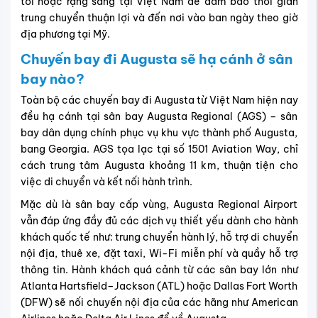
tối hoặc rạng sáng tại Việt Nam để đảm bảo thời gian
trung chuyển thuận lợi và đến nơi vào ban ngày theo giờ
địa phương tại Mỹ.
Chuyến bay đi Augusta sẽ hạ cánh ở sân
bay nào?
Toàn bộ các chuyến bay đi Augusta từ Việt Nam hiện nay
đều hạ cánh tại sân bay Augusta Regional (AGS) – sân
bay dân dụng chính phục vụ khu vực thành phố Augusta,
bang Georgia. AGS tọa lạc tại số 1501 Aviation Way, chỉ
cách trung tâm Augusta khoảng 11 km, thuận tiện cho
việc di chuyển và kết nối hành trình.
Mặc dù là sân bay cấp vùng, Augusta Regional Airport
vẫn đáp ứng đầy đủ các dịch vụ thiết yếu dành cho hành
khách quốc tế như: trung chuyển hành lý, hỗ trợ di chuyển
nội địa, thuê xe, đặt taxi, Wi-Fi miễn phí và quầy hỗ trợ
thông tin. Hành khách quá cảnh từ các sân bay lớn như
Atlanta Hartsfield–Jackson (ATL) hoặc Dallas Fort Worth
(DFW) sẽ nối chuyến nội địa của các hãng như American