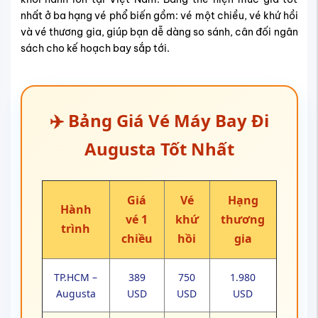
nhất ở ba hạng vé phổ biến gồm: vé một chiều, vé khứ hồi
và vé thương gia, giúp bạn dễ dàng so sánh, cân đối ngân
sách cho kế hoạch bay sắp tới.
✈️ Bảng Giá Vé Máy Bay Đi
Augusta Tốt Nhất
Giá
Vé
Hạng
Hành
vé 1
khứ
thương
trình
chiều
hồi
gia
TP.HCM –
389
750
1.980
Augusta
USD
USD
USD