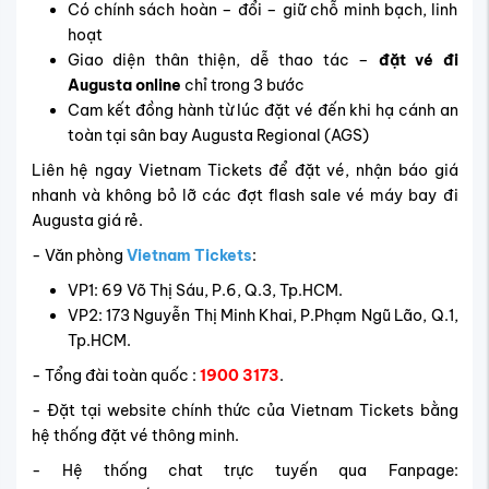
Có chính sách hoàn – đổi – giữ chỗ minh bạch, linh
hoạt
Giao diện thân thiện, dễ thao tác –
đặt vé đi
Augusta online
chỉ trong 3 bước
Cam kết đồng hành từ lúc đặt vé đến khi hạ cánh an
toàn tại sân bay Augusta Regional (AGS)
Liên hệ ngay Vietnam Tickets để đặt vé, nhận báo giá
nhanh và không bỏ lỡ các đợt flash sale vé máy bay đi
Augusta giá rẻ.
- Văn phòng
Vietnam Tickets
:
VP1: 69 Võ Thị Sáu, P.6, Q.3, Tp.HCM.
VP2: 173 Nguyễn Thị Minh Khai, P.Phạm Ngũ Lão, Q.1,
Tp.HCM.
- Tổng đài toàn quốc :
1900 3173
.
- Đặt tại website chính thức của Vietnam Tickets bằng
hệ thống đặt vé thông minh.
- Hệ thống chat trực tuyến qua Fanpage: