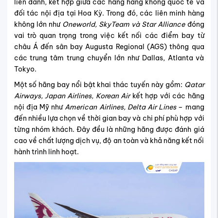
liên danh, kết hợp giữa các hãng hàng không quốc tế và
đối tác nội địa tại Hoa Kỳ. Trong đó, các liên minh hàng
không lớn như
Oneworld, SkyTeam và Star Alliance
đóng
vai trò quan trọng trong việc kết nối các điểm bay từ
châu Á đến sân bay Augusta Regional (AGS) thông qua
các trung tâm trung chuyển lớn như Dallas, Atlanta và
Tokyo.
Một số hãng bay nổi bật khai thác tuyến này gồm:
Qatar
Airways, Japan Airlines, Korean Air
kết hợp với các hãng
nội địa Mỹ như
American Airlines, Delta Air Lines
– mang
đến nhiều lựa chọn về thời gian bay và chi phí phù hợp với
từng nhóm khách. Đây đều là những hãng được đánh giá
cao về chất lượng dịch vụ, độ an toàn và khả năng kết nối
hành trình linh hoạt.