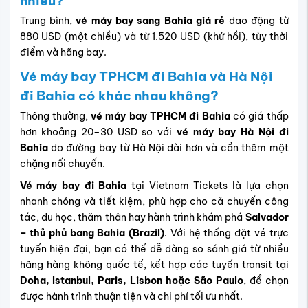
nhiêu?
Trung bình,
vé máy bay sang Bahia giá rẻ
dao động từ
880 USD (một chiều) và từ 1.520 USD (khứ hồi), tùy thời
điểm và hãng bay.
Vé máy bay TPHCM đi Bahia và Hà Nội
đi Bahia có khác nhau không?
Thông thường,
vé máy bay TPHCM đi Bahia
có giá thấp
hơn khoảng 20–30 USD so với
vé máy bay Hà Nội đi
Bahia
do đường bay từ Hà Nội dài hơn và cần thêm một
chặng nối chuyến.
Vé máy bay đi Bahia
tại Vietnam Tickets là lựa chọn
nhanh chóng và tiết kiệm, phù hợp cho cả chuyến công
tác, du học, thăm thân hay hành trình khám phá
Salvador
– thủ phủ bang Bahia (Brazil)
. Với hệ thống đặt vé trực
tuyến hiện đại, bạn có thể dễ dàng so sánh giá từ nhiều
hãng hàng không quốc tế, kết hợp các tuyến transit tại
Doha, Istanbul, Paris, Lisbon hoặc São Paulo
, để chọn
được hành trình thuận tiện và chi phí tối ưu nhất.