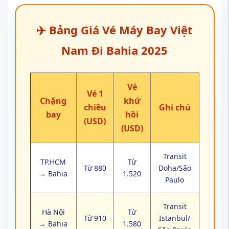
✈️ Bảng Giá Vé Máy Bay Việt
Nam Đi Bahia 2025
Vé
Vé 1
Chặng
khứ
chiều
Ghi chú
bay
hồi
(USD)
(USD)
Transit
TP.HCM
Từ
Từ 880
Doha/São
→ Bahia
1.520
Paulo
Transit
Hà Nội
Từ
Từ 910
Istanbul/
→ Bahia
1.580