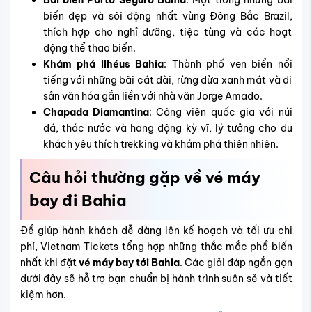
biển đẹp và sôi động nhất vùng Đông Bắc Brazil,
thích hợp cho nghỉ dưỡng, tiệc tùng và các hoạt
động thể thao biển.
Khám phá Ilhéus Bahia
: Thành phố ven biển nổi
tiếng với những bãi cát dài, rừng dừa xanh mát và di
sản văn hóa gắn liền với nhà văn Jorge Amado.
Chapada Diamantina
: Công viên quốc gia với núi
đá, thác nước và hang động kỳ vĩ, lý tưởng cho du
khách yêu thích trekking và khám phá thiên nhiên.
Câu hỏi thường gặp về vé máy
bay đi Bahia
Để giúp hành khách dễ dàng lên kế hoạch và tối ưu chi
phí, Vietnam Tickets tổng hợp những thắc mắc phổ biến
nhất khi đặt
vé máy bay tới Bahia
. Các giải đáp ngắn gọn
dưới đây sẽ hỗ trợ bạn chuẩn bị hành trình suôn sẻ và tiết
kiệm hơn.