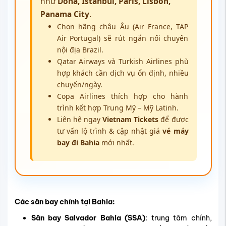
như
Doha, Istanbul, Paris, Lisbon,
Panama City
.
Chọn hãng châu Âu (Air France, TAP
Air Portugal) sẽ rút ngắn nối chuyến
nội địa Brazil.
Qatar Airways và Turkish Airlines phù
hợp khách cần dịch vụ ổn định, nhiều
chuyến/ngày.
Copa Airlines thích hợp cho hành
trình kết hợp Trung Mỹ – Mỹ Latinh.
Liên hệ ngay
Vietnam Tickets
để được
tư vấn lộ trình & cập nhật giá
vé máy
bay đi Bahia
mới nhất.
Các sân bay chính tại Bahia:
Sân bay Salvador Bahia (SSA)
: trung tâm chính,