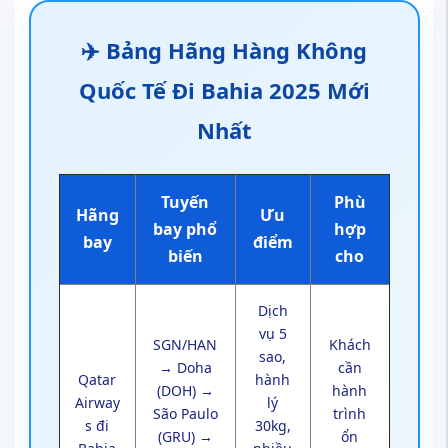
✈️ Bảng Hãng Hàng Không
Quốc Tế Đi Bahia 2025 Mới
Nhất
Tuyến
Phù
Hãng
Ưu
bay phổ
hợp
bay
điểm
biến
cho
Dịch
vụ 5
SGN/HAN
Khách
sao,
→ Doha
cần
Qatar
hành
(DOH) →
hành
Airway
lý
São Paulo
trình
s đi
30kg,
(GRU) →
ổn