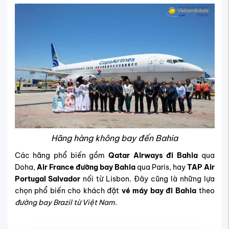
Hãng hàng không bay đến Bahia
Các hãng phổ biến gồm
Qatar Airways đi Bahia
qua
Doha,
Air France đường bay Bahia
qua Paris, hay
TAP Air
Portugal Salvador
nối từ Lisbon. Đây cũng là những lựa
chọn phổ biến cho khách đặt
vé máy bay đi Bahia
theo
đường bay Brazil từ Việt Nam
.