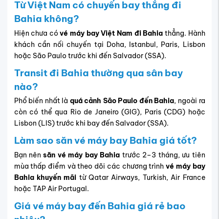
Từ Việt Nam có chuyến bay thẳng đi
Bahia không?
Hiện chưa có
vé máy bay Việt Nam đi Bahia
thẳng. Hành
khách cần nối chuyến tại Doha, Istanbul, Paris, Lisbon
hoặc São Paulo trước khi đến Salvador (SSA).
Transit đi Bahia thường qua sân bay
nào?
Phổ biến nhất là
quá cảnh São Paulo đến Bahia
, ngoài ra
còn có thể qua Rio de Janeiro (GIG), Paris (CDG) hoặc
Lisbon (LIS) trước khi bay đến Salvador (SSA).
Làm sao săn vé máy bay Bahia giá tốt?
Bạn nên
săn vé máy bay Bahia
trước 2–3 tháng, ưu tiên
mùa thấp điểm và theo dõi các chương trình
vé máy bay
Bahia khuyến mãi
từ Qatar Airways, Turkish, Air France
hoặc TAP Air Portugal.
Giá vé máy bay đến Bahia giá rẻ bao