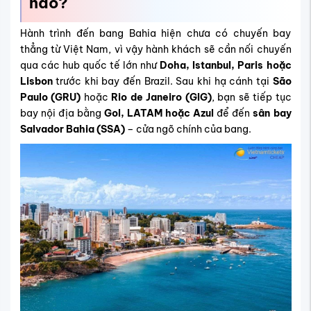
nào?
Hành trình đến bang Bahia hiện chưa có chuyến bay
thẳng từ Việt Nam, vì vậy hành khách sẽ cần nối chuyến
qua các hub quốc tế lớn như
Doha, Istanbul, Paris hoặc
Lisbon
trước khi bay đến Brazil. Sau khi hạ cánh tại
São
Paulo (GRU)
hoặc
Rio de Janeiro (GIG)
, bạn sẽ tiếp tục
bay nội địa bằng
Gol, LATAM hoặc Azul
để đến
sân bay
Salvador Bahia (SSA)
– cửa ngõ chính của bang.