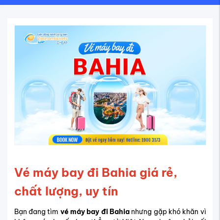
Vé máy bay đi Bahia giá rẻ,
chất lượng, uy tín
Bạn đang tìm
vé máy bay đi Bahia
nhưng gặp khó khăn vì