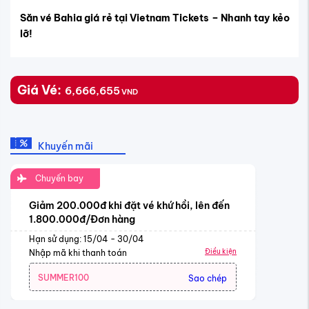
Săn vé Bahia giá rẻ tại Vietnam Tickets – Nhanh tay kẻo
lỡ!
Giá Vé:
6,666,655
VND
Khuyến mãi
Chuyến bay
Giảm 200.000đ khi đặt vé khứ hồi, lên đến
1.800.000đ/Đơn hàng
Hạn sử dụng: 15/04 - 30/04
Điều kiện
Nhập mã khi thanh toán
SUMMER100
Sao chép