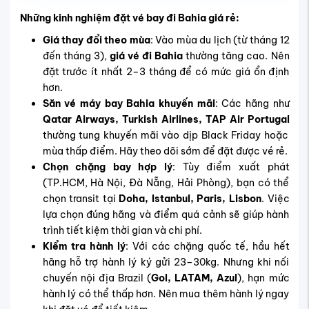
Những kinh nghiệm đặt vé bay đi Bahia giá rẻ:
Giá thay đổi theo mùa
: Vào mùa du lịch (từ tháng 12
đến tháng 3),
giá vé đi Bahia
thường tăng cao. Nên
đặt trước ít nhất 2–3 tháng để có mức giá ổn định
hơn.
Săn vé máy bay Bahia khuyến mãi
: Các hãng như
Qatar Airways, Turkish Airlines, TAP Air Portugal
thường tung khuyến mãi vào dịp Black Friday hoặc
mùa thấp điểm. Hãy theo dõi sớm để đặt được vé rẻ.
Chọn chặng bay hợp lý
: Tùy điểm xuất phát
(TP.HCM, Hà Nội, Đà Nẵng, Hải Phòng), bạn có thể
chọn transit tại
Doha, Istanbul, Paris, Lisbon
. Việc
lựa chọn đúng hãng và điểm quá cảnh sẽ giúp hành
trình tiết kiệm thời gian và chi phí.
Kiểm tra hành lý
: Với các chặng quốc tế, hầu hết
hãng hỗ trợ hành lý ký gửi 23–30kg. Nhưng khi nối
chuyến nội địa Brazil (
Gol, LATAM, Azul
), hạn mức
hành lý có thể thấp hơn. Nên mua thêm hành lý ngay