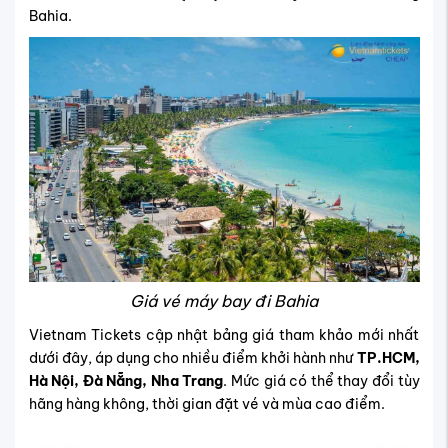
Bahia.
Giá vé máy bay đi Bahia
Vietnam Tickets cập nhật bảng giá tham khảo mới nhất
dưới đây, áp dụng cho nhiều điểm khởi hành như
TP.HCM,
Hà Nội, Đà Nẵng, Nha Trang
. Mức giá có thể thay đổi tùy
hãng hàng không, thời gian đặt vé và mùa cao điểm.