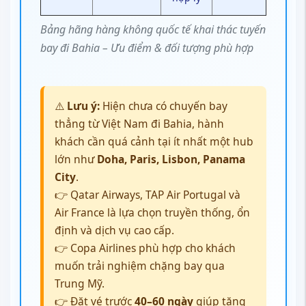
Bảng hãng hàng không quốc tế khai thác tuyến
bay đi Bahia – Ưu điểm & đối tượng phù hợp
⚠️
Lưu ý:
Hiện chưa có chuyến bay
thẳng từ Việt Nam đi Bahia, hành
khách cần quá cảnh tại ít nhất một hub
lớn như
Doha, Paris, Lisbon, Panama
City
.
👉 Qatar Airways, TAP Air Portugal và
Air France là lựa chọn truyền thống, ổn
định và dịch vụ cao cấp.
👉 Copa Airlines phù hợp cho khách
muốn trải nghiệm chặng bay qua
Trung Mỹ.
👉 Đặt vé trước
40–60 ngày
giúp tăng