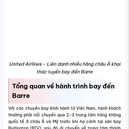
Thời gian bay đến Barre mất bao lâu?
Hành trình từ Việt Nam đến Barre, Vermont thường được
thực hiện theo hai chặng chính.
Chặng 1: Việt Nam → Sân bay Burlington (BTV): Thời
gian bay phụ thuộc vào điểm quá cảnh và hãng khai
thác, dao động khoảng 26 – 34 giờ.
Chặng 2: Sân bay BTV → Trung tâm Barre: Từ sân bay
BTV về trung tâm Barre mất khoảng 45 – 60 phút với
quãng đường 25km.
>>> Tổng thời gian hành trình từ Việt Nam đến trung tâm
Barre thường vào khoảng 27 – 35 giờ, tùy lịch trình và thời
gian quá cảnh.
Sân bay đáp và cách di chuyển về trung
tâm Barre như thế nào?
Hành khách đến Barre sẽ hạ cánh tại sân bay quốc tế
Patrick Leahy Burlington (BTV) – sân bay lớn nhất bang
Vermont và gần Barre nhất, thuận tiện cho việc di chuyển