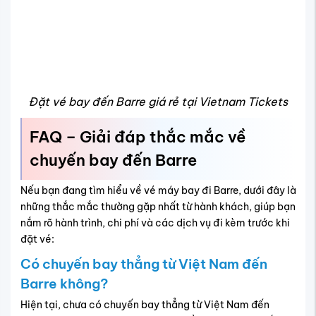
gửi chưa?
Các mức giá vé ưu đãi cho Barre thường áp dụng cho
hạng phổ thông, có hoặc không bao gồm hành lý ký gửi
tùy hãng. Hành khách nên kiểm tra chi tiết khi đặt vé trực
tuyến hoặc qua đại lý để nắm rõ phí hành lý đi kèm.
Có thể đổi lịch bay đến Barre sang ngày
khác không?
Hầu hết các hãng hàng không cho phép điều chỉnh ngày
bay, nhưng sẽ áp dụng phí thay đổi tùy từng loại vé. Đặt
qua Vietnam Tickets sẽ giúp bạn được tư vấn lựa chọn
lịch bay phù hợp và hỗ trợ thay đổi nhanh chóng.
Vé đi Barre thường transit ở đâu?
Các chuyến bay từ Việt Nam đi Barre thường quá cảnh tại
các trung tâm quốc tế như Seoul, Tokyo, New York,
Atlanta hoặc San Francisco, tùy hãng và liên danh. Thời
gian quá cảnh dao động, hành khách nên kiểm tra chi tiết
khi đặt vé.