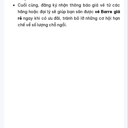
Mua vé đi Barre giá ưu đãi tại
Vietnam Tickets
Vietnam Tickets là điểm đến tin cậy để đặt
vé máy bay
đi Barre
với mức giá cạnh tranh và lịch trình linh hoạt. Đại
lý cung cấp thông tin đầy đủ về các chương trình ưu đãi
giới hạn từ hãng, giúp hành khách dễ dàng chọn chuyến
bay phù hợp cho cả mục đích du lịch lẫn công tác.
Tại sao nên mua vé Barre qua Vietnam
Tickets?
Khi đặt
vé bay đi Barre
qua Vietnam Tickets, hành khách
sẽ nhận được nhiều lợi ích thiết thực:
Hướng dẫn chi tiết về lịch trình, lựa chọn liên danh
hãng, thời gian bay và điểm quá cảnh tối ưu.
Cập nhật nhanh các chương trình khuyến mãi, không
chỉ cho Barre mà còn cho các thành phố khác tại
Vermont và Mỹ như
vé South Burlington
, Burlington,
Boston, New York.