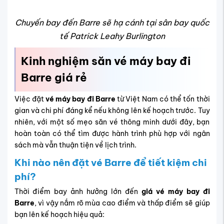
tháng 8–11 có thể giúp bạn tiết kiệm hàng trăm USD.
Mùa thấp điểm (tháng 1 – 3, tháng 9 – 11): Giá vé
giảm, nhiều hãng triển khai ưu đãi. Nếu bay vào mùa
này, bạn vẫn nên đặt trước 1–2 tháng để giữ mức giá
tốt và lựa chọn chuyến bay linh hoạt. Ví dụ, đặt vé đi
Barre vào tháng 10, bạn có thể tìm được giá từ 386
USD/chiều, tiết kiệm đáng kể so với mùa cao điểm.
Làm sao để săn vé Barre giá rẻ hiệu quả?
Săn
vé rẻ đi Barre
không chỉ dựa vào may mắn mà còn
cần có kế hoạch và chiến lược cụ thể. Dưới đây là một số
mẹo đơn giản nhưng hiệu quả, giúp bạn chủ động lựa
chọn hành trình tiết kiệm chi phí và phù hợp với lịch trình:
Để tìm được
vé máy bay đi Barre
với mức giá hợp lý,
bạn nên bắt đầu bằng việc theo dõi các chương trình
khuyến mãi và ưu đãi từ hãng hàng không. Thường
xuyên kiểm tra các đợt giảm giá sẽ giúp bạn nắm
bắt cơ hội sớm và không bỏ lỡ những mức giá tốt.
Linh hoạt về ngày khởi hành và trở về cũng là một