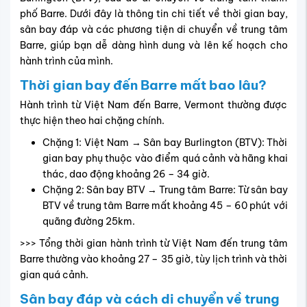
đến khách sạn hoặc điểm tham quan.
Khi kết thúc hành trình bay, từ sân bay Burlington về trung
tâm Barre, bạn có thể lựa chọn một trong các phương tiện
phổ biến như:
Taxi: khoảng 45 – 60 phút, giá cước từ 60 – 80 USD
(~1.550.000 – 2.070.000 VND).
Dịch vụ đưa đón/ride-share: thời gian tương tự taxi,
giá dao động từ 50 – 70 USD (~1.290.000 – 1.810.000
VND), tùy nhà cung cấp và lịch trình đặt trước.
Thuê xe tự lái: thời gian di chuyển khoảng 45 – 60
phút, chi phí thuê xe trung bình từ 70 – 100 USD/ngày
(~1.810.000 – 2.590.000 VND), giúp chủ động lịch
trình tham quan.
Lưu ý:
Giá cước có thể thay đổi theo mùa, giờ cao điểm
và loại phương tiện. Hành khách nên đặt trước phương
tiện di chuyển để đảm bảo lịch trình suôn sẻ, tránh tình
trạng hết chỗ hoặc tăng giá đột ngột.