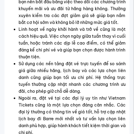
Mẹo săn vé rẻ đến Barre