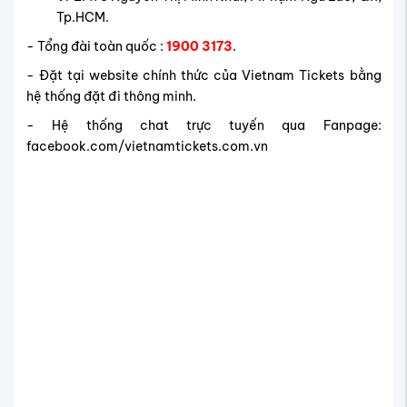
Đặt vé bay đến Barre giá rẻ tại Vietnam Tickets
FAQ – Giải đáp thắc mắc về
chuyến bay đến Barre
Nếu bạn đang tìm hiểu về vé máy bay đi Barre, dưới đây là
những thắc mắc thường gặp nhất từ hành khách, giúp bạn
nắm rõ hành trình, chi phí và các dịch vụ đi kèm trước khi
đặt vé:
Có chuyến bay thẳng từ Việt Nam đến
Barre không?
Hiện tại, chưa có chuyến bay thẳng từ Việt Nam đến
Barre, Vermont. Hành trình thường gồm 2–3 chặng nối,
quá cảnh tại các sân bay quốc tế ở châu Á hoặc Mỹ trước
khi hạ cánh tại sân bay Burlington (BTV).
Giá vé đi Barre rẻ đã bao gồm hành lý ký