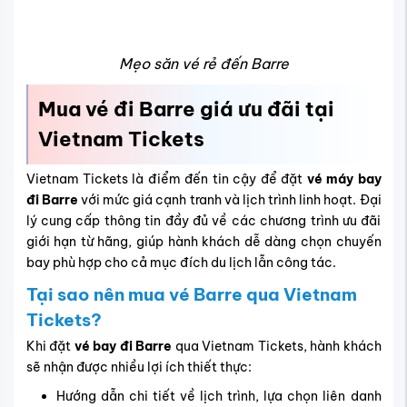
Đặt chỗ nhanh chóng và an toàn, giúp bạn không bỏ
lỡ các chuyến bay đẹp, đặc biệt vào mùa cao điểm.
Hỗ trợ điều chỉnh hành trình linh hoạt, phù hợp với
nhu cầu cá nhân.
Tiết kiệm thời gian từ việc so sánh giá đến hoàn tất
thanh toán, mang lại sự chủ động tối đa cho hành
trình.
Làm thế nào để đặt vé Barre nhanh tại
Vietnam Tickets?
Bạn có thể đặt
vé đi Barre
qua nhiều kênh tiện lợi:
- Văn phòng chính thức:
VP1: 69 Võ Thị Sáu, P.6, Q.3, Tp.HCM.
VP2: 173 Nguyễn Thị Minh Khai, P.Phạm Ngũ Lão, Q.1,
Tp.HCM.
- Tổng đài toàn quốc :
1900 3173
.
- Đặt tại website chính thức của Vietnam Tickets bằng
hệ thống đặt đi thông minh.