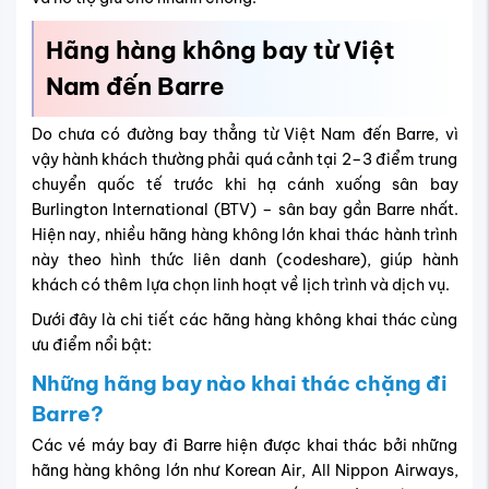
Dưới đây là chi tiết các hãng hàng không khai thác cùng
ưu điểm nổi bật:
Những hãng bay nào khai thác chặng đi
Barre?
Các vé máy bay đi Barre hiện được khai thác bởi những
hãng hàng không lớn như Korean Air, All Nippon Airways,
Vietnam Airlines, Asiana Airlines kết hợp cùng các hãng
Mỹ như Delta Air Lines, United Airlines theo hình thức liên
danh. Nhờ sự liên kết này, hành khách có thể dễ dàng nối
chuyến qua các trung tâm hàng không lớn ở châu Á và
Mỹ, đồng thời tận hưởng nhiều lựa chọn về hành trình và
giá vé.
Để bạn dễ dàng so sánh và lựa chọn hành trình phù hợp,
dưới đây là bảng thông tin chi tiết về giá vé, điểm quá
cảnh và thời gian bay của các hãng hàng không đang
khai thác: