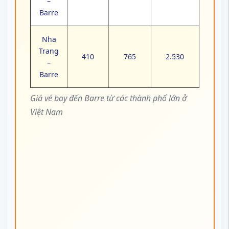
–
Barre
Nha
Trang
410
765
2.530
–
Barre
Giá vé bay đến Barre từ các thành phố lớn ở
Việt Nam
⚠️
Lưu ý:
Giá vé chưa bao gồm thuế
phí, có thể thay đổi tùy thời điểm đặt
vé, hãng khai thác và tình trạng chỗ.