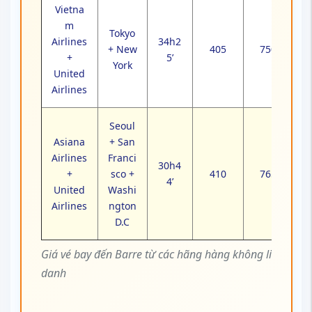
Airlines
ngton
D.C
Giá vé bay đến Barre từ các hãng hàng không liên
danh
⚠️
Lưu ý:
Giá vé trên chưa bao gồm
thuế phí, có thể thay đổi tùy thời điểm
đặt vé, hạng ghế và tình trạng chỗ
trống.