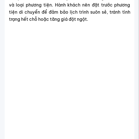
Kinh nghiệm săn vé máy bay đi
Barre giá rẻ
Việc đặt
vé máy bay đi Barre
từ Việt Nam có thể tốn thời
gian và chi phí đáng kể nếu không lên kế hoạch trước. Tuy
nhiên, với một số mẹo săn vé thông minh dưới đây, bạn
hoàn toàn có thể tìm được hành trình phù hợp với ngân
sách mà vẫn thuận tiện về lịch trình.
Khi nào nên đặt vé Barre để tiết kiệm chi
phí?
Thời điểm bay ảnh hưởng lớn đến
giá vé máy bay đi
Barre
, vì vậy nắm rõ mùa cao điểm và thấp điểm sẽ giúp
bạn lên kế hoạch hiệu quả:
Mùa cao điểm (tháng 6 – 8, lễ quốc tế, cuối tuần
dài): Giá vé thường tăng 15–25% so với trung bình.
Nếu bay vào mùa này, bạn nên đặt vé trước ít nhất
2–3 tháng để đảm bảo còn chỗ và giá hợp lý. Ví dụ,
nếu dự kiến khởi hành giữa tháng 12, việc đặt vé từ