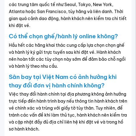
Khuyến mãi
Chuyến bay
Giảm 200.000đ khi đặt vé khứ hồi, lên đến
1.800.000đ/Đơn hàng
Hạn sử dụng: 15/04 - 30/04
Điều kiện
Nhập mã khi thanh toán
SUMMER100
Sao chép