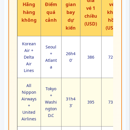
All
Tokyo
Nippon
+
Airways
31h4
Washi
395
735
+
3’
ngton
United
D.C
Airlines
Vietna
m
Tokyo
Airlines
34h2
+ New
405
750
+
5’
York
United
Airlines
Seoul
Asiana
+ San
Airlines
Franci
30h4
+
sco +
410
765
4’
United
Washi