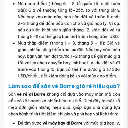
cách hiệu quả. Việc chọn ngày giữa tuần thay vì cuối
tuần, hoặc tránh các dịp lễ cao điểm, có thể giảm
đáng kể chi phí vé và giúp bạn chọn được hành trình
thuận tiện.
Sử dụng các nền tảng đặt vé trực tuyến để so sánh
giá giữa nhiều hãng, lịch bay và các lựa chọn liên
danh cũng giúp bạn tối ưu chi phí. Hệ thống trực
tuyến thường cập nhật nhanh các chương trình ưu
đãi, cho phép giữ chỗ dễ dàng.
Ngoài ra, đặt vé tại các đại lý uy tín như Vietnam
Tickets cũng là một lựa chọn đáng cân nhắc. Các
đại lý thường có thông tin về giá tốt, hỗ trợ cập nhật
lịch bay đi Barre mới nhất và tư vấn lựa chọn liên
danh phù hợp, giúp hành khách tiết kiệm thời gian và
chi phí.
Cuối cùng, đăng ký nhận thông báo giá vé từ các
hãng hoặc đại lý sẽ giúp bạn săn được
vé Barre giá
rẻ
ngay khi có ưu đãi, tránh bỏ lỡ những cơ hội hạn
chế về số lượng chỗ ngồi.