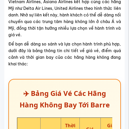
✈️ Bảng Giá Vé Các Hãng
Hàng Không Bay Tới Barre
Thời
Giá
Giá
Hãng
Điểm
gian
vé
vé 1
hàng
quá
bay
khứ
chiều
không
cảnh
dự
hồi
(USD)
kiến
(USD)
Korean
Seoul
Air +
+
26h4
Delta
386
720
Atlant
0’
Air
a
Lines