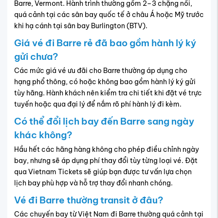
Có thể chọn ghế/hành lý online không?
Hầu hết các hãng khai thác cung cấp lựa chọn chọn ghế
và hành lý ký gửi trực tuyến sau khi đặt vé. Hành khách
nên hoàn tất các tùy chọn này sớm để đảm bảo chỗ ngồi
và hành lý theo nhu cầu.
Sân bay tại Việt Nam có ảnh hưởng khi
thay đổi đơn vị hành chính không?
Việc thay đổi hành chính tại địa phương không ảnh hưởng
trực tiếp đến hành trình bay nếu thông tin hành khách trên
vé chính xác và trùng với giấy tờ tùy thân. Tuy nhiên, để
tránh các vấn đề khi làm thủ tục, hành khách nên kiểm tra
và cập nhật đầy đủ địa chỉ liên hệ khi đặt vé và trong hồ
sơ hành khách.
Giá Vé:
9,843,000
VND