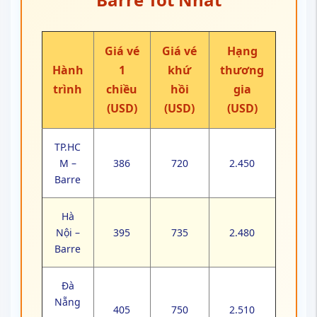
Giá vé
Giá vé
Hạng
Hành
1
khứ
thương
trình
chiều
hồi
gia
(USD)
(USD)
(USD)
TP.HC
M –
386
720
2.450
Barre
Hà
Nội –
395
735
2.480
Barre
Đà
Nẵng
405
750
2.510