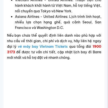
United Airlines - Liên danh nhiều hãng châu Á khai
thác tuyến bay đến Barre
Tổng quan về hành trình bay đến
Barre
Với các chuyến bay khởi hành từ Việt Nam, hành khách
thường phải nối chuyến qua 2–3 trung tâm hàng không
quốc tế ở châu Á và Mỹ trước khi hạ cánh tại sân bay
Burlington (BTV), sau đó di chuyển về trung tâm thành
phố Barre. Dưới đây là thông tin chi tiết về thời gian bay,
sân bay đáp và các phương tiện di chuyển về trung tâm
Barre, giúp bạn dễ dàng hình dung và lên kế hoạch cho
hành trình của mình.