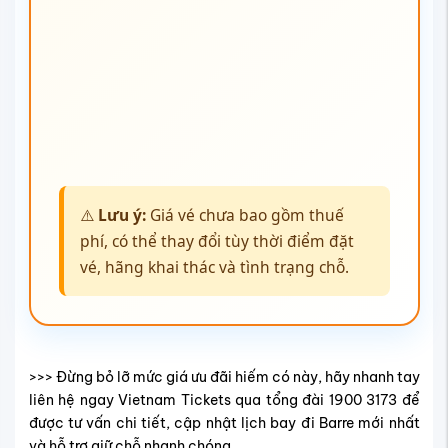
>>> Đừng bỏ lỡ mức giá ưu đãi hiếm có này, hãy nhanh tay
liên hệ ngay Vietnam Tickets qua tổng đài 1900 3173 để
được tư vấn chi tiết, cập nhật lịch bay đi Barre mới nhất
và hỗ trợ giữ chỗ nhanh chóng.
Hãng hàng không bay từ Việt
Nam đến Barre
Do chưa có đường bay thẳng từ Việt Nam đến Barre, vì
vậy hành khách thường phải quá cảnh tại 2–3 điểm trung
chuyển quốc tế trước khi hạ cánh xuống sân bay
Burlington International (BTV) – sân bay gần Barre nhất.
Hiện nay, nhiều hãng hàng không lớn khai thác hành trình
này theo hình thức liên danh (codeshare), giúp hành
khách có thêm lựa chọn linh hoạt về lịch trình và dịch vụ.