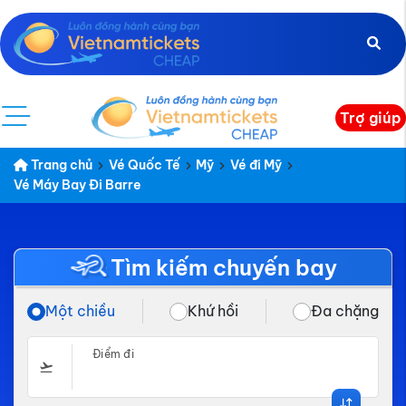
Trợ giúp
Trang chủ
Vé Quốc Tế
Mỹ
Vé đi Mỹ
Vé Máy Bay Đi Barre
Tìm kiếm chuyến bay
Một chiều
Khứ hồi
Đa chặng
Điểm đi