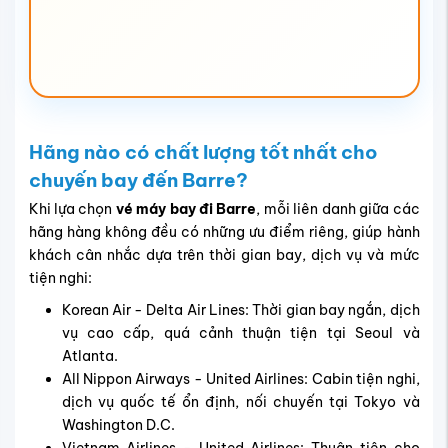
Francisco và Washington D.C.
Nếu bạn chưa thể quyết định liên danh nào phù hợp với
nhu cầu về thời gian, chi phí và dịch vụ, hãy liên hệ ngay
đại lý
vé máy bay Vietnam Tickets
qua tổng đài
1900
3173
để được tư vấn chi tiết, cập nhật lịch bay đi Barre
mới nhất và hỗ trợ đặt vé nhanh chóng.