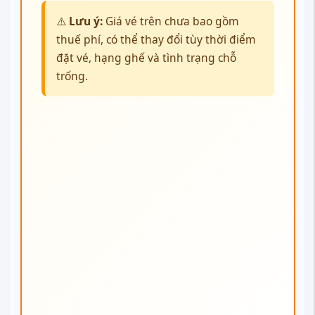
Hãng nào có chất lượng tốt nhất cho
chuyến bay đến Barre?
Khi lựa chọn
vé máy bay đi Barre
, mỗi liên danh giữa các
hãng hàng không đều có những ưu điểm riêng, giúp hành
khách cân nhắc dựa trên thời gian bay, dịch vụ và mức
tiện nghi:
Korean Air - Delta Air Lines: Thời gian bay ngắn, dịch
vụ cao cấp, quá cảnh thuận tiện tại Seoul và
Atlanta.
All Nippon Airways - United Airlines: Cabin tiện nghi,
dịch vụ quốc tế ổn định, nối chuyến tại Tokyo và
Washington D.C.
Vietnam Airlines - United Airlines: Thuận tiện cho
hành khách khởi hành từ Việt Nam, hỗ trợ tiếng Việt,
nối chuyến qua Tokyo và New York.
Asiana Airlines - United Airlines: Lịch trình linh hoạt,
nhiều lựa chọn hạng ghế, quá cảnh Seoul, San