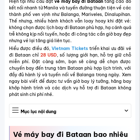
Hiện tại nhu cầu đặt
vé máy bay đi Bataan
tăng cao do
kết nối nhanh từ Manila và tuyến đường thuận tiện về các
thành phố ven vịnh như Balanga, Mariveles, Dinalupihan.
Thế nhưng, nhiều hành khách vẫn loay hoay khi đặt vé:
không chọn được lịch bay đi Bataan phù hợp, hạ cánh quá
trễ không kịp nối tuyến, hoặc đi công tác cần giờ bay đẹp
nhưng vé lại tăng giá liên tục.
Hiểu được điều đó,
Vietnam Tickets
triển khai ưu đãi vé
đi Bataan chỉ
28 USD
, số lượng giới hạn, hỗ trợ giữ chỗ
miễn phí. Đặt càng sớm, bạn sẽ càng dễ chọn được
chuyến bay đến trung tâm Bataan phù hợp lịch trình, với
đầy đủ hành lý và tuyến nối về Balanga trong ngày. Xem
ngay bài viết để được tư vấn giờ bay lý tưởng, hãng bay
khớp hành trình và các dịch vụ hỗ trợ đi Bataan không
phát sinh chi phí nhé.
Mục lục nội dung
Vé máy bay đi
Bataan
bao nhiêu