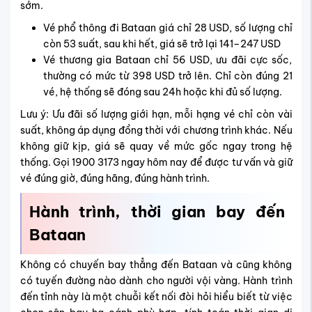
sớm.
Vé phổ thông đi Bataan giá chỉ 28 USD, số lượng chỉ
còn 53 suất, sau khi hết, giá sẽ trở lại 141–247 USD
Vé thương gia Bataan chỉ 56 USD, ưu đãi cực sốc,
thường có mức từ 398 USD trở lên. Chỉ còn đúng 21
vé, hệ thống sẽ đóng sau 24h hoặc khi đủ số lượng.
Lưu ý: Ưu đãi số lượng giới hạn, mỗi hạng vé chỉ còn vài
suất, không áp dụng đồng thời với chương trình khác. Nếu
không giữ kịp, giá sẽ quay về mức gốc ngay trong hệ
thống. Gọi 1900 3173 ngay hôm nay để được tư vấn và giữ
vé đúng giờ, đúng hãng, đúng hành trình.
Hành trình, thời gian bay đến
Bataan
Không có chuyến bay thẳng đến Bataan và cũng không
có tuyến đường nào dành cho người vội vàng. Hành trình
đến tỉnh này là một chuỗi kết nối đòi hỏi hiểu biết từ việc