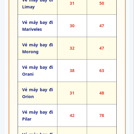
31
50
Limay
Vé máy bay đi
30
47
Mariveles
Vé máy bay đi
32
47
Morong
Vé máy bay đi
38
63
Orani
Vé máy bay đi
31
48
Orion
Vé máy bay đi
42
78
Pilar