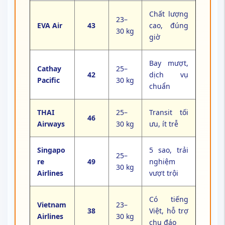
Chất lượng
23–
EVA Air
43
cao, đúng
30 kg
giờ
Bay mượt,
Cathay
25–
42
dịch vụ
Pacific
30 kg
chuẩn
THAI
25–
Transit tối
46
Airways
30 kg
ưu, ít trễ
Singapo
5 sao, trải
25–
re
49
nghiệm
30 kg
Airlines
vượt trội
Có tiếng
Vietnam
23–
38
Việt, hỗ trợ
Airlines
30 kg
chu đáo