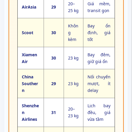
20–
Giá mềm,
AirAsia
29
25 kg
transit gọn
Khôn
Bay ổn
Scoot
30
g
định, giá
kèm
tốt
Xiamen
Bay đêm,
30
23 kg
Air
giữ giá ổn
China
Nối chuyến
Souther
29
23 kg
mượt, ít
n
delay
Shenzhe
Lịch bay
20–
n
31
đều, giá
23 kg
Airlines
vừa tầm