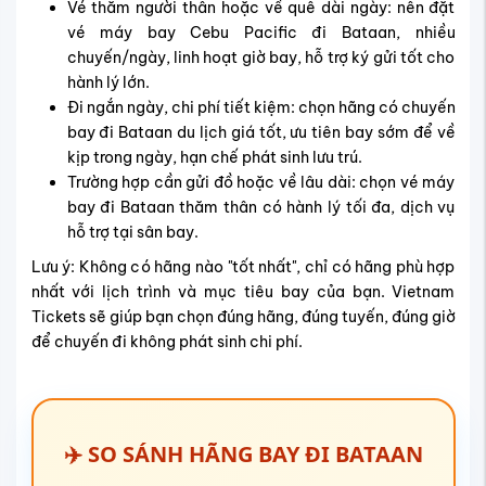
Vé thăm người thân hoặc về quê dài ngày: nên đặt
vé máy bay Cebu Pacific đi Bataan, nhiều
chuyến/ngày, linh hoạt giờ bay, hỗ trợ ký gửi tốt cho
hành lý lớn.
Đi ngắn ngày, chi phí tiết kiệm: chọn hãng có chuyến
bay đi Bataan du lịch giá tốt, ưu tiên bay sớm để về
kịp trong ngày, hạn chế phát sinh lưu trú.
Trường hợp cần gửi đồ hoặc về lâu dài: chọn vé máy
bay đi Bataan thăm thân có hành lý tối đa, dịch vụ
hỗ trợ tại sân bay.
Lưu ý: Không có hãng nào "tốt nhất", chỉ có hãng phù hợp
nhất với lịch trình và mục tiêu bay của bạn. Vietnam
Tickets sẽ giúp bạn chọn đúng hãng, đúng tuyến, đúng giờ
để chuyến đi không phát sinh chi phí.
✈️ SO SÁNH HÃNG BAY ĐI BATAAN