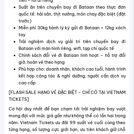
tiên – lối đi riêng
Suất ăn trên chuyến bay đi Bataan theo thực đơn
quốc tế: hải sản, thịt nướng, món chay đặc biệt (đặt
trước)
Miễn phí 30kg hành lý ký gửi đi Bataan + 12kg xách
tay
Trải nghiệm dịch vụ giải trí trên chuyến bay đi
Bataan với màn hình riêng, wifi, tạp chí quốc tế
Chính sách đổi vé đi Bataan linh hoạt – hỗ trợ đổi
giờ, hoàn vé theo hạng
Phù hợp cho: doanh nhân, khách cao tuổi, hành trình
kết hợp công tác & nghỉ dưỡng, người cần dịch vụ
cao cấp
[FLASH SALE HẠNG VÉ ĐẶC BIỆT – CHỈ CÓ TẠI VIETNAM
TICKETS]
Cơ hội duy nhất để bạn chạm tới trải nghiệm bay vượt
mong đợi với mức giá gần như không thể có lần hai trong
năm. Vietnam Tickets ưu đãi 99 suất vé cuối cùng theo
từng hạng, số lượng cực giới hạn, ưu tiên khách giữ chỗ