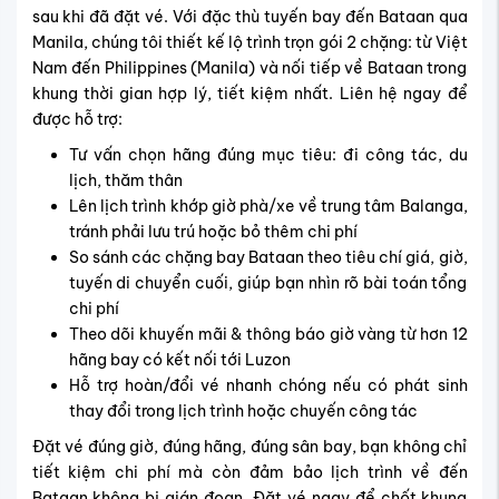
sau khi đã đặt vé. Với đặc thù tuyến bay đến Bataan qua
Manila, chúng tôi thiết kế lộ trình trọn gói 2 chặng: từ Việt
Nam đến Philippines (Manila) và nối tiếp về Bataan trong
khung thời gian hợp lý, tiết kiệm nhất. Liên hệ ngay để
được hỗ trợ:
Tư vấn chọn hãng đúng mục tiêu: đi công tác, du
lịch, thăm thân
Lên lịch trình khớp giờ phà/xe về trung tâm Balanga,
tránh phải lưu trú hoặc bỏ thêm chi phí
So sánh các chặng bay Bataan theo tiêu chí giá, giờ,
tuyến di chuyển cuối, giúp bạn nhìn rõ bài toán tổng
chi phí
Theo dõi khuyến mãi & thông báo giờ vàng từ hơn 12
hãng bay có kết nối tới Luzon
Hỗ trợ hoàn/đổi vé nhanh chóng nếu có phát sinh
thay đổi trong lịch trình hoặc chuyến công tác
Đặt vé đúng giờ, đúng hãng, đúng sân bay, bạn không chỉ
tiết kiệm chi phí mà còn đảm bảo lịch trình về đến
Bataan không bị gián đoạn. Đặt vé ngay để chốt khung