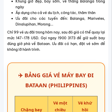
Khung giờ đẹp, bay sớm, về thẳng Balanga trong
ngày
Áp dụng cho cả vé du lịch, công tác, thăm thân
Ưu đãi cho các tuyến đến: Balanga, Mariveles,
Dinalupihan, Morong...
Chỉ 99 vé ưu đãi trong hôm nay, sau đó giá có thể quay lại
mức 147–178 USD.
Gọi ngay 1900 3173 để giữ suất bay
đúng giờ phà về Bataan. Ưu đãi có hạn, đặt vé sớm để
không lỡ hành trình.
✈️ BẢNG GIÁ VÉ MÁY BAY ĐI
BATAAN (PHILIPPINES)
Vé một
Vé khứ
Chặng bay
chiều
hồi