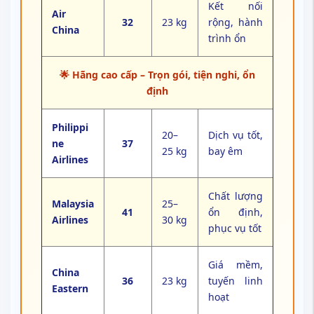
Kết nối
Air
32
23 kg
rộng, hành
China
trình ổn
🌟 Hãng cao cấp – Trọn gói, tiện nghi, ổn
định
Philippi
20–
Dịch vụ tốt,
ne
37
25 kg
bay êm
Airlines
Chất lượng
Malaysia
25–
41
ổn định,
Airlines
30 kg
phục vụ tốt
Giá mềm,
China
36
23 kg
tuyến linh
Eastern
hoạt