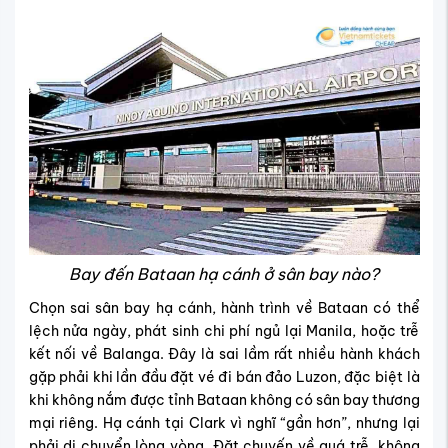
Bay đến Bataan hạ cánh ở sân bay nào?
Chọn sai sân bay hạ cánh, hành trình về Bataan có thể
lệch nửa ngày, phát sinh chi phí ngủ lại Manila, hoặc trễ
kết nối về Balanga. Đây là sai lầm rất nhiều hành khách
gặp phải khi lần đầu đặt vé đi bán đảo Luzon, đặc biệt là
khi không nắm được tỉnh Bataan không có sân bay thương
mại riêng. Hạ cánh tại Clark vì nghĩ “gần hơn”, nhưng lại
phải di chuyển lòng vòng. Đặt chuyến về quá trễ, không