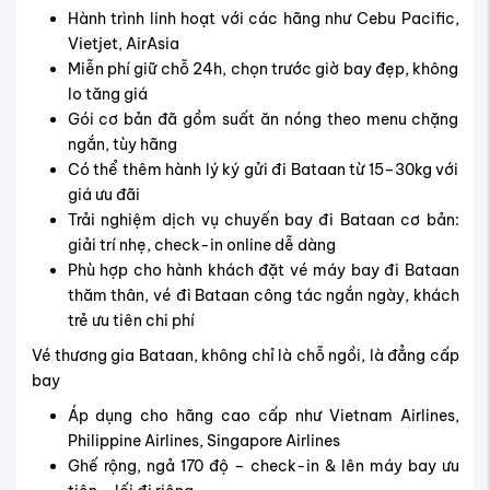
Hành trình linh hoạt với các hãng như Cebu Pacific,
Vietjet, AirAsia
Miễn phí giữ chỗ 24h, chọn trước giờ bay đẹp, không
lo tăng giá
Gói cơ bản đã gồm suất ăn nóng theo menu chặng
ngắn, tùy hãng
Có thể thêm hành lý ký gửi đi Bataan từ 15–30kg với
giá ưu đãi
Trải nghiệm dịch vụ chuyến bay đi Bataan cơ bản:
giải trí nhẹ, check-in online dễ dàng
Phù hợp cho hành khách đặt vé máy bay đi Bataan
thăm thân, vé đi Bataan công tác ngắn ngày, khách
trẻ ưu tiên chi phí
Vé thương gia Bataan, không chỉ là chỗ ngồi, là đẳng cấp
bay
Áp dụng cho hãng cao cấp như Vietnam Airlines,
Philippine Airlines, Singapore Airlines
Ghế rộng, ngả 170 độ – check-in & lên máy bay ưu