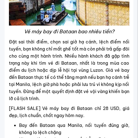
Vé máy bay đi Bataan bao nhiêu tiền?
Đặt sai thời điểm, chọn sai giờ hạ cánh, lệch điểm nối
tuyến, bạn không chỉ mất ghế tốt mà còn phải trả gấp đôi
cho cùng một hành trình. Nhiều hành khách đã gặp tình
trạng này khi tìm vé đi Bataan, nhất là trong mùa cao
điểm du lịch hoặc dịp lễ hội tại vùng Luzon. Giá vé bay
đến Bataan thực tế có thể tăng mạnh nếu bạn hạ cánh trễ
tại Manila, lệch giờ phà hoặc phải lưu trú vì không kịp nối
tuyến. Đừng để một quyết định đặt vé vội vàng khiến bạn
lỡ cả lịch trình.
[FLASH SALE] Vé máy bay đi Bataan chỉ 28 USD, giá
đẹp, lịch chuẩn, chốt ngay hôm nay.
Bay đến Bataan qua Manila, nối tuyến đúng giờ,
không lo lệch chặng