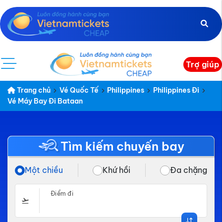
Trợ giúp
Trang chủ
Vé Quốc Tế
Philippines
Philippines Đi
Vé Máy Bay Đi Bataan
Tìm kiếm chuyến bay
Một chiều
Khứ hồi
Đa chặng
Điểm đi