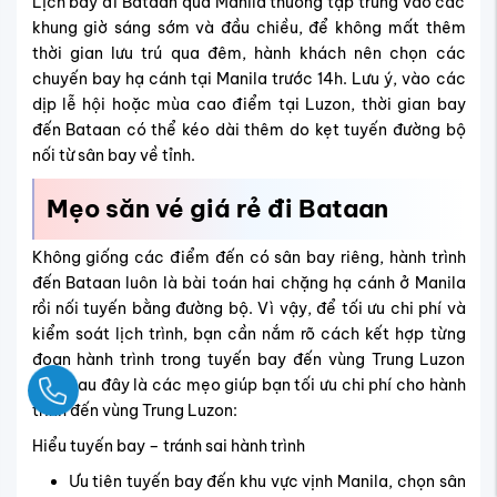
Lịch bay đi Bataan qua Manila thường tập trung vào các
khung giờ sáng sớm và đầu chiều, để không mất thêm
thời gian lưu trú qua đêm, hành khách nên chọn các
chuyến bay hạ cánh tại Manila trước 14h. Lưu ý, vào các
dịp lễ hội hoặc mùa cao điểm tại Luzon, thời gian bay
đến Bataan có thể kéo dài thêm do kẹt tuyến đường bộ
nối từ sân bay về tỉnh.
Mẹo săn vé giá rẻ đi
Bataan
Không giống các điểm đến có sân bay riêng, hành trình
đến Bataan luôn là bài toán hai chặng hạ cánh ở Manila
rồi nối tuyến bằng đường bộ. Vì vậy, để tối ưu chi phí và
kiểm soát lịch trình, bạn cần nắm rõ cách kết hợp từng
đoạn hành trình trong tuyến bay đến vùng Trung Luzon
này. Sau đây là các mẹo giúp bạn tối ưu chi phí cho hành
Ngay
trình đến vùng Trung Luzon:
Hiểu tuyến bay – tránh sai hành trình
Ưu tiên tuyến bay đến khu vực vịnh Manila, chọn sân