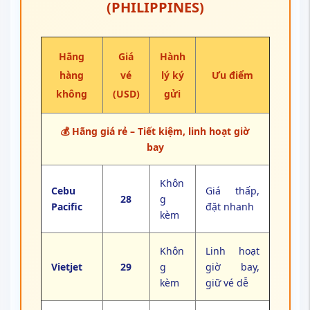
(PHILIPPINES)
Hãng
Giá
Hành
hàng
vé
lý ký
Ưu điểm
không
(USD)
gửi
💰 Hãng giá rẻ – Tiết kiệm, linh hoạt giờ
bay
Khôn
Cebu
Giá thấp,
28
g
Pacific
đặt nhanh
kèm
Khôn
Linh hoạt
Vietjet
29
g
giờ bay,
kèm
giữ vé dễ