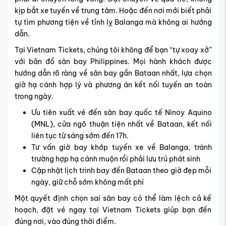
kịp bắt xe tuyến về trung tâm. Hoặc đến nơi mới biết phải
tự tìm phương tiện về tỉnh lỵ Balanga mà không ai hướng
dẫn.
Tại Vietnam Tickets, chúng tôi không để bạn “tự xoay xở”
với bản đồ sân bay Philippines. Mọi hành khách được
hướng dẫn rõ ràng về sân bay gần Bataan nhất, lựa chọn
giờ hạ cánh hợp lý và phương án kết nối tuyến an toàn
trong ngày.
Ưu tiên xuất vé đến sân bay quốc tế Ninoy Aquino
(MNL), cửa ngõ thuận tiện nhất về Bataan, kết nối
liên tục từ sáng sớm đến 17h.
Tư vấn giờ bay khớp tuyến xe về Balanga, tránh
trường hợp hạ cánh muộn rồi phải lưu trú phát sinh
Cập nhật lịch trình bay đến Bataan theo giờ đẹp mỗi
ngày, giữ chỗ sớm không mất phí
Một quyết định chọn sai sân bay có thể làm lệch cả kế
hoạch, đặt vé ngay tại Vietnam Tickets giúp bạn đến
đúng nơi, vào đúng thời điểm.