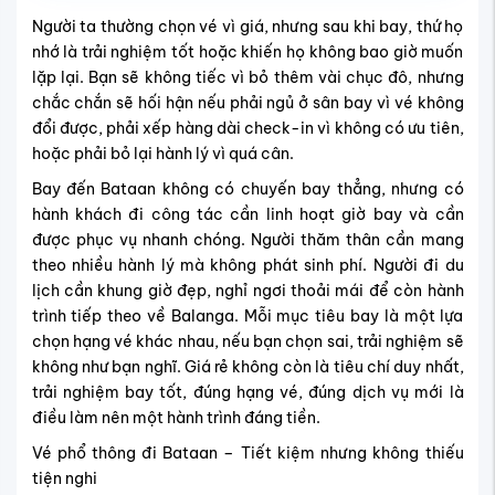
Người ta thường chọn vé vì giá, nhưng sau khi bay, thứ họ
nhớ là trải nghiệm tốt hoặc khiến họ không bao giờ muốn
lặp lại. Bạn sẽ không tiếc vì bỏ thêm vài chục đô, nhưng
chắc chắn sẽ hối hận nếu phải ngủ ở sân bay vì vé không
đổi được, phải xếp hàng dài check-in vì không có ưu tiên,
hoặc phải bỏ lại hành lý vì quá cân.
Bay đến Bataan không có chuyến bay thẳng, nhưng có
hành khách đi công tác cần linh hoạt giờ bay và cần
được phục vụ nhanh chóng. Người thăm thân cần mang
theo nhiều hành lý mà không phát sinh phí. Người đi du
lịch cần khung giờ đẹp, nghỉ ngơi thoải mái để còn hành
trình tiếp theo về Balanga. Mỗi mục tiêu bay là một lựa
chọn hạng vé khác nhau, nếu bạn chọn sai, trải nghiệm sẽ
không như bạn nghĩ. Giá rẻ không còn là tiêu chí duy nhất,
trải nghiệm bay tốt, đúng hạng vé, đúng dịch vụ mới là
điều làm nên một hành trình đáng tiền.
Vé phổ thông đi Bataan – Tiết kiệm nhưng không thiếu
tiện nghi