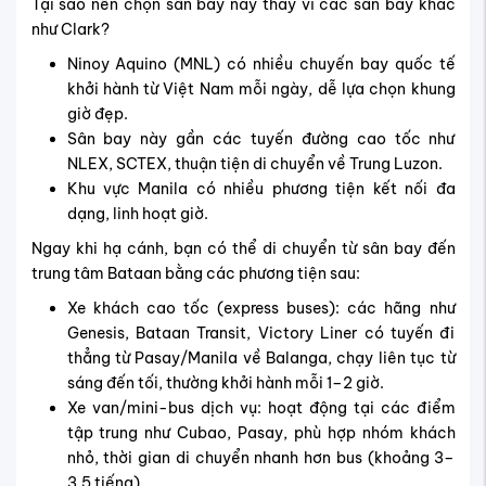
Tại sao nên chọn sân bay này thay vì các sân bay khác
như Clark?
Ninoy Aquino (MNL) có nhiều chuyến bay quốc tế
khởi hành từ Việt Nam mỗi ngày, dễ lựa chọn khung
giờ đẹp.
Sân bay này gần các tuyến đường cao tốc như
NLEX, SCTEX, thuận tiện di chuyển về Trung Luzon.
Khu vực Manila có nhiều phương tiện kết nối đa
dạng, linh hoạt giờ.
Ngay khi hạ cánh, bạn có thể di chuyển từ sân bay đến
trung tâm Bataan bằng các phương tiện sau:
Xe khách cao tốc (express buses): các hãng như
Genesis, Bataan Transit, Victory Liner có tuyến đi
thẳng từ Pasay/Manila về Balanga, chạy liên tục từ
sáng đến tối, thường khởi hành mỗi 1–2 giờ.
Xe van/mini-bus dịch vụ: hoạt động tại các điểm
tập trung như Cubao, Pasay, phù hợp nhóm khách
nhỏ, thời gian di chuyển nhanh hơn bus (khoảng 3–
3.5 tiếng).