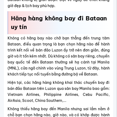
giờ đẹp & lịch bay phù hợp.
Hãng hàng không bay đi
Bataan
uy tín
Không có hãng bay nào chở bạn thẳng đến trung tâm
Bataan, điều quan trọng là bạn chọn hãng nào để hành
trình kết nối về bán đảo Luzon ấy trở nên đơn giản, đúng
giờ và ít tốn kém nhất. Dù không có sân bay riêng, chuyến
bay quốc tế đến Bataan thường sẽ hạ cánh tại Manila
(MNL), cửa ngõ chính vào vùng Trung Luzon, từ đây, hành
khách tiếp tục nối tuyến bằng đường bộ về Bataan.
Hiện tại, các hãng hàng không khai thác chuyến bay đi
bán đảo Bataan trên Luzon qua sân bay Manila bao gồm:
Vietnam Airlines, Philippine Airlines, Cebu Pacific,
AirAsia, Scoot, China Southern,...
Không thiếu hãng bay đến Manila nhưng sai lầm nằm ở
chỗ bạn chọn hãng nào, giờ nào, và có khớp được hành