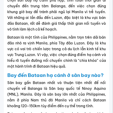
chọn sân bay hạ cánh phù hợp, tính toán thời gian di
chuyển đến trung tâm Balanga, đến việc chọn đúng
khung giờ bay để tránh phải ngủ lại Manila vì trễ tuyến.
Với những ai lần đầu đến Luzon, đặc biệt là khu vực bán
đảo Bataan, rất dễ đánh giá thấp thời gian nối tuyến và
vô tình làm lệch cả kế hoạch.
Bataan là một tỉnh của Philippines, nằm trọn trên dải bán
đảo nhô ra vịnh Manila, phía Tây đảo Luzon. Đây là khu
vực có vai trò chiến lược trong cả du lịch lẫn kinh tế khu
vực Trung Luzon. Vì vậy, việc chọn đúng điểm hạ cánh và
hiểu rõ tuyến đường nối chuyến chính là “chìa khóa” của
một hành trình đi Bataan hiệu quả.
Bay đến
Bataan
hạ cánh ở sân bay nào?
Sân bay gần Bataan nhất và thuận tiện nhất để nối
chuyến về Balanga là Sân bay quốc tế Ninoy Aquino
(MNL), Manila. Đây là sân bay lớn nhất của Philippines,
nằm ở phía Nam thủ đô Manila và chỉ cách Bataan
khoảng 120–150km tùy điểm đến cụ thể trong tỉnh.