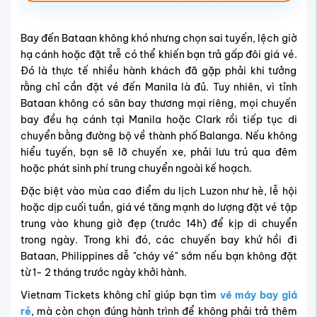
Bay đến Bataan không khó nhưng chọn sai tuyến, lệch giờ
hạ cánh hoặc đặt trễ có thể khiến bạn trả gấp đôi giá vé.
Đó là thực tế nhiều hành khách đã gặp phải khi tưởng
rằng chỉ cần đặt vé đến Manila là đủ. Tuy nhiên, vì tỉnh
Bataan không có sân bay thương mại riêng, mọi chuyến
bay đều hạ cánh tại Manila hoặc Clark rồi tiếp tục di
chuyển bằng đường bộ về thành phố Balanga. Nếu không
hiểu tuyến, bạn sẽ lỡ chuyến xe, phải lưu trú qua đêm
hoặc phát sinh phí trung chuyển ngoài kế hoạch.
Đặc biệt vào mùa cao điểm du lịch Luzon như hè, lễ hội
hoặc dịp cuối tuần, giá vé tăng mạnh do lượng đặt vé tập
trung vào khung giờ đẹp (trước 14h) để kịp di chuyển
trong ngày. Trong khi đó, các chuyến bay khứ hồi đi
Bataan, Philippines dễ "cháy vé" sớm nếu bạn không đặt
từ 1- 2 tháng trước ngày khởi hành.
Vietnam Tickets không chỉ giúp bạn tìm
vé máy bay giá
rẻ
, mà còn chọn đúng hành trình để không phải trả thêm