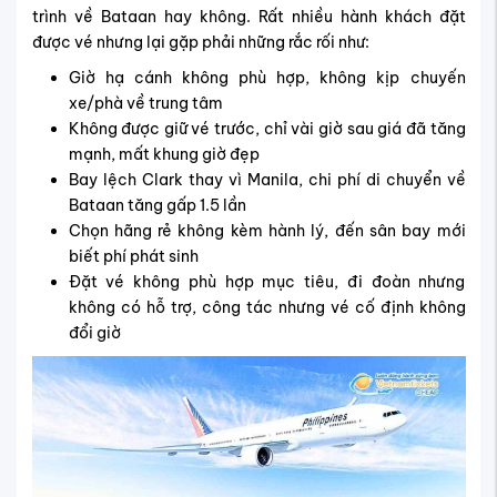
trình về Bataan hay không. Rất nhiều hành khách đặt
được vé nhưng lại gặp phải những rắc rối như:
Giờ hạ cánh không phù hợp, không kịp chuyến
xe/phà về trung tâm
Không được giữ vé trước, chỉ vài giờ sau giá đã tăng
mạnh, mất khung giờ đẹp
Bay lệch Clark thay vì Manila, chi phí di chuyển về
Bataan tăng gấp 1.5 lần
Chọn hãng rẻ không kèm hành lý, đến sân bay mới
biết phí phát sinh
Đặt vé không phù hợp mục tiêu, đi đoàn nhưng
không có hỗ trợ, công tác nhưng vé cố định không
đổi giờ