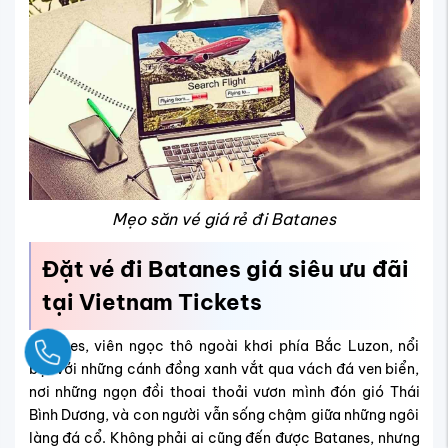
Mẹo săn vé giá rẻ đi Batanes
Đặt vé đi
Batanes
giá siêu ưu đãi
tại Vietnam Tickets
Batanes, viên ngọc thô ngoài khơi phía Bắc Luzon, nổi
Ngay
bật với những cánh đồng xanh vắt qua vách đá ven biển,
nơi những ngọn đồi thoai thoải vươn mình đón gió Thái
Bình Dương, và con người vẫn sống chậm giữa những ngôi
làng đá cổ. Không phải ai cũng đến được Batanes, nhưng