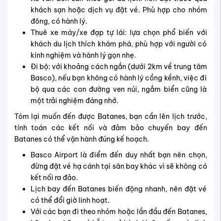
khách sạn hoặc dịch vụ đặt vé. Phù hợp cho nhóm
đông, có hành lý.
Thuê xe máy/xe đạp tự lái: lựa chọn phổ biến với
khách du lịch thích khám phá, phù hợp với người có
kinh nghiệm và hành lý gọn nhẹ.
Đi bộ: với khoảng cách ngắn (dưới 2km về trung tâm
Basco), nếu bạn không có hành lý cồng kềnh, việc đi
bộ qua các con đường ven núi, ngắm biển cũng là
một trải nghiệm đáng nhớ.
Tóm lại muốn đến được Batanes, bạn cần lên lịch trước,
tính toán các kết nối và đảm bảo chuyến bay đến
Batanes có thể vận hành đúng kế hoạch.
Basco Airport là điểm đến duy nhất bạn nên chọn,
đừng đặt vé hạ cánh tại sân bay khác vì sẽ không có
kết nối ra đảo.
Lịch bay đến Batanes biến động nhanh, nên đặt vé
có thể đổi giờ linh hoạt.
Với các bạn đi theo nhóm hoặc lần đầu đến Batanes,