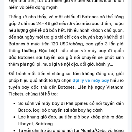
kiện thời tiết, tất cả khiến giá vé đến Batanes luôn khan
hiếm và biến động mạnh.
Thống kê cho thấy, vé một chiều đi Batanes có thể tăng
gấp 2 chỉ sau 24–48 giờ nếu rơi vào mùa cao điểm, hoặc
nếu lượng ghế rẻ đã bán hết. Nhiều hành khách chủ quan,
đến sát ngày mới tra giá thì chỉ còn chuyến bay khứ hồi đi
Batanes ở mức trên 120 USD/chặng, cao gấp 3 lần giá
thông thường.
Đặc biệt, nếu chọn vé máy bay đi quần
đảo Batanes sai tuyến, sai giờ nối chuyến sẽ phát sinh
thêm phí ngủ lại, mua lại vé nội địa, đổi giờ, hành lý…
Để tránh mất tiền vì những sai lầm không đáng có, giải
pháp hiệu quả nhất là lựa chọn
đại lý vé máy bay
hiểu rõ
tuyến bay đặc thù đến Batanes. Liên hệ ngay Vietnam
Tickets, chúng tôi hỗ trợ:
So sánh vé máy bay đi Philippines có nối tuyến đến
Basco, loại bỏ chuyến sai sân bay hạ cánh
Lọc khung giờ đẹp, ưu tiên giờ bay khớp phà ra đảo
Itbayat, Sabtang
Tư vấn chính xác chặng nối tại Manila/Cebu và hãng