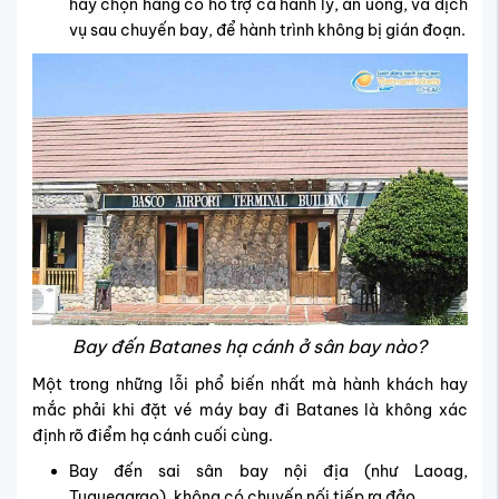
hãy chọn hãng có hỗ trợ cả hành lý, ăn uống, và dịch
vụ sau chuyến bay, để hành trình không bị gián đoạn.
Bay đến Batanes hạ cánh ở sân bay nào?
Một trong những lỗi phổ biến nhất mà hành khách hay
mắc phải khi đặt vé máy bay đi Batanes là không xác
định rõ điểm hạ cánh cuối cùng.
Bay đến sai sân bay nội địa (như Laoag,
Tuguegarao), không có chuyến nối tiếp ra đảo.