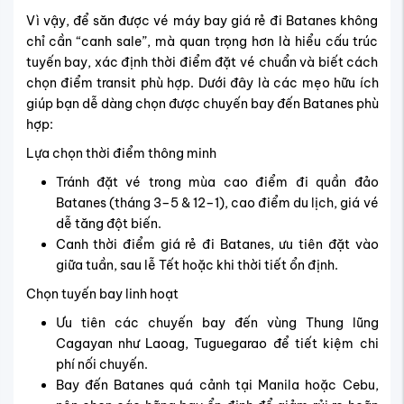
Vì vậy, để săn được vé máy bay giá rẻ đi Batanes không
chỉ cần “canh sale”, mà quan trọng hơn là hiểu cấu trúc
tuyến bay, xác định thời điểm đặt vé chuẩn và biết cách
chọn điểm transit phù hợp. Dưới đây là các mẹo hữu ích
giúp bạn dễ dàng chọn được chuyến bay đến Batanes phù
hợp:
Lựa chọn thời điểm thông minh
Tránh đặt vé trong mùa cao điểm đi quần đảo
Batanes (tháng 3–5 & 12–1), cao điểm du lịch, giá vé
dễ tăng đột biến.
Canh thời điểm giá rẻ đi Batanes, ưu tiên đặt vào
giữa tuần, sau lễ Tết hoặc khi thời tiết ổn định.
Chọn tuyến bay linh hoạt
Ưu tiên các chuyến bay đến vùng Thung lũng
Cagayan như Laoag, Tuguegarao để tiết kiệm chi
phí nối chuyến.
Bay đến Batanes quá cảnh tại Manila hoặc Cebu,