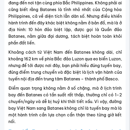
đang đến nơi tận cùng phía Bắc Philippines. Không phải ai
cũng biết rằng Batanes là tỉnh nhỏ nhất của Cộng hòa
Philippines, cả về diện tích lẫn dân số. Nhưng điều khiến
hành trình đến đây khác biệt không nằm ở bản đồ, mà là ở
địa hình: 10 hòn đảo biệt lập, được gọi là Quần đảo
Batanes, nằm giữa đại dương, tách biệt hoàn toàn khỏi
phần đất liền.
Khoảng cách từ Việt Nam đến Batanes không dài, chỉ
khoảng 162 km về phía Bắc đảo Luzon qua eo biển Luzon,
nhưng để tới được nơi đây, bạn phải hiểu đúng tuyến bay,
đúng điểm trung chuyển và đặc biệt là lịch vận hành của
tuyến nội địa đến trung tâm Batanes – thành phố Basco.
Điểm quan trọng không nằm ở số chặng, mà ở lịch trình
bay đến Batanes có tần suất rất thấp, thường chỉ có 1–2
chuyến/ngày và dễ bị huỷ khi thời tiết xấu. Vì vậy, đường
bay Việt Nam sang Batanes không chỉ là tuyến bay mà là
một hành trình cần lựa chọn cẩn thận theo từng giờ kết
nối.