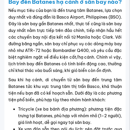
Bay đến
Batanes
hạ cánh ở sân bay nào?
Nếu mục tiêu của bạn là đến trung tâm Batanes, lựa chọn
duy nhất và đúng đắn là Basco Airport, Philippines (BSO).
Đây là sân bay gần Batanes nhất, thực tế cũng là sân bay
duy nhất nằm trực tiếp trên đảo chính, tiếp nhận hầu hết
các chuyến bay nội địa kết nối từ Manila hoặc Clark. Với
đường băng ngắn, sân bay chỉ phục vụ các dòng máy bay
nhỏ như ATR-72 hoặc Bombardier Q400, và yêu cầu đặc
biệt nghiêm ngặt về điều kiện cất/hạ cánh. Chính vì vậy,
lịch trình bay đến Batanes có tính biến động cao, thường
chỉ khai thác vào buổi sáng, khi gió biển còn ổn định.
Sau khi hạ cánh, di chuyển từ sân bay đến trung tâm
Batanes tức khu vực trung tâm thị trấn Basco, khá thuận
tiện nếu bạn đã có kế hoạch sẵn. Dưới đây là các phương
tiện phổ biến, phù hợp tùy theo nhóm hành khách:
Tricycle (xe ba bánh địa phương): phương tiện đặc
trưng tại Batanes, phù hợp với nhóm nhỏ (1–2 người),
giá linh hoạt, dễ gọi ngay tại sân bay.
Xe van đón sẵn theo gói du lịch: nên đặt trước qua