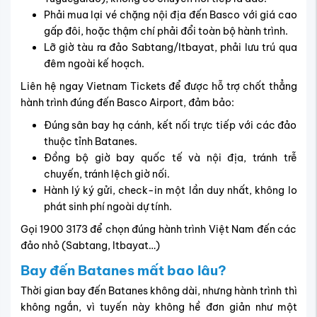
Phải mua lại vé chặng nội địa đến Basco với giá cao
gấp đôi, hoặc thậm chí phải đổi toàn bộ hành trình.
Lỡ giờ tàu ra đảo Sabtang/Itbayat, phải lưu trú qua
đêm ngoài kế hoạch.
Liên hệ ngay Vietnam Tickets để được hỗ trợ chốt thẳng
hành trình đúng đến Basco Airport, đảm bảo:
Đúng sân bay hạ cánh, kết nối trực tiếp với các đảo
thuộc tỉnh Batanes.
Đồng bộ giờ bay quốc tế và nội địa, tránh trễ
chuyến, tránh lệch giờ nối.
Hành lý ký gửi, check-in một lần duy nhất, không lo
phát sinh phí ngoài dự tính.
Gọi 1900 3173 để chọn đúng hành trình Việt Nam đến các
đảo nhỏ (Sabtang, Itbayat…)
Bay đến
Batanes
mất bao lâu?
Thời gian bay đến Batanes không dài, nhưng hành trình thì
không ngắn, vì tuyến này không hề đơn giản như một