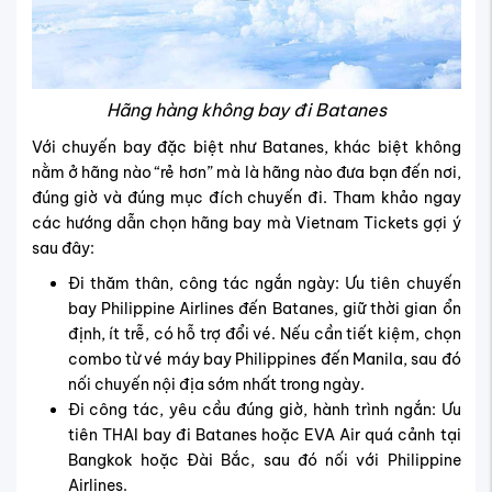
Hãng hàng không bay đi Batanes
Với chuyến bay đặc biệt như Batanes, khác biệt không
nằm ở hãng nào “rẻ hơn” mà là hãng nào đưa bạn đến nơi,
đúng giờ và đúng mục đích chuyến đi. Tham khảo ngay
các hướng dẫn chọn hãng bay mà Vietnam Tickets gợi ý
sau đây:
Đi thăm thân, công tác ngắn ngày:
Ưu tiên chuyến
bay Philippine Airlines đến Batanes, giữ thời gian ổn
định, ít trễ, có hỗ trợ đổi vé. Nếu cần tiết kiệm, chọn
combo từ vé máy bay Philippines đến Manila, sau đó
nối chuyến nội địa sớm nhất trong ngày.
Đi công tác, yêu cầu đúng giờ, hành trình ngắn:
Ưu
tiên THAI bay đi Batanes hoặc EVA Air quá cảnh tại
Bangkok hoặc Đài Bắc, sau đó nối với Philippine
Airlines.