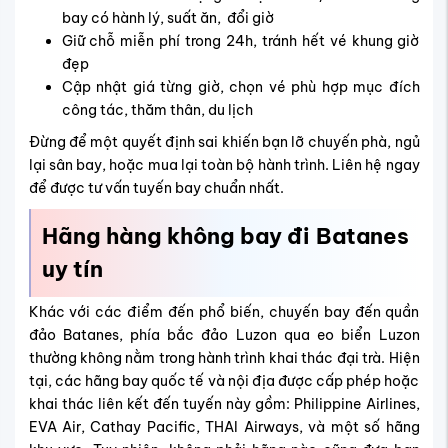
bay có hành lý, suất ăn, đổi giờ
Giữ chỗ miễn phí trong 24h, tránh hết vé khung giờ
đẹp
Cập nhật giá từng giờ, chọn vé phù hợp mục đích
công tác, thăm thân, du lịch
Đừng để một quyết định sai khiến bạn lỡ chuyến phà, ngủ
lại sân bay, hoặc mua lại toàn bộ hành trình. Liên hệ ngay
để được tư vấn tuyến bay chuẩn nhất.
Hãng hàng không bay đi
Batanes
uy tín
Khác với các điểm đến phổ biến, chuyến bay đến quần
đảo Batanes, phía bắc đảo Luzon qua eo biển Luzon
thường không nằm trong hành trình khai thác đại trà.
Hiện
tại, các hãng bay quốc tế và nội địa được cấp phép hoặc
khai thác liên kết đến tuyến này gồm: Philippine Airlines,
EVA Air, Cathay Pacific, THAI Airways, và một số hãng