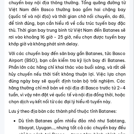
chuyến bay nội địa thông thường. Tổng quãng đường từ
Việt Nam đến Basco thường bao gồm hai chặng bay
(quốc tế và nội địa) và thời gian chờ nối chuyến, do đó,
để tính đúng, bạn cần hiểu rõ về cấu trúc tuyến bay đặc
thù. Thời gian bay trung bình từ Việt Nam đến Batanes sẽ
rơi vào khoảng 16 giờ - 25 giờ, nếu chọn được tuyến bay
khớp giờ và không phát sinh delay.
Với các chuyến bay đến sân bay gần Batanes, tức Basco
Airport (BSO), bạn cần kiểm tra kỹ lịch bay đi Batanes.
Phần lớn các hãng chỉ khai thác vào buổi sáng, và rất dễ
hủy chuyến nếu thời tiết không thuận lợi. Việc lựa chọn
đúng ngày bay sẽ quyết định toàn bộ trải nghiệm. Các
hãng thường chỉ mở bán vé nội địa đi Basco trước từ 2–4
tuần, vì vậy nên đặt vé quốc tế và nội địa đồng thời, hoặc
chọn dịch vụ kết nối từ các đại lý hiểu rõ tuyến này.
Lưu ý theo địa bàn các thành phố thuộc tỉnh Batanes:
Dù tỉnh Batanes gồm nhiều đảo nhỏ như Sabtang,
Itbayat, Uyugan…, nhưng tất cả các chuyến bay đều