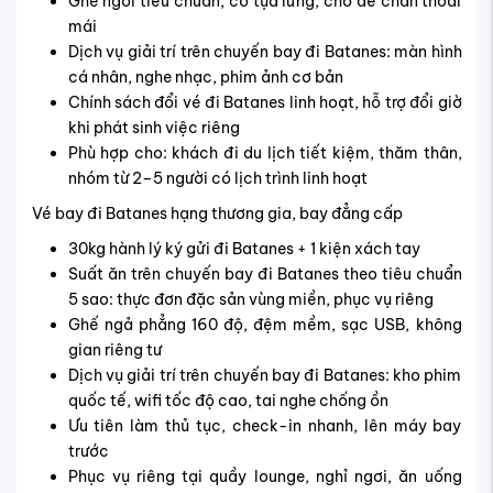
Ghế ngồi tiêu chuẩn, có tựa lưng, chỗ để chân thoải
mái
Dịch vụ giải trí trên chuyến bay đi Batanes: màn hình
cá nhân, nghe nhạc, phim ảnh cơ bản
Chính sách đổi vé đi Batanes linh hoạt, hỗ trợ đổi giờ
khi phát sinh việc riêng
Phù hợp cho: khách đi du lịch tiết kiệm, thăm thân,
nhóm từ 2–5 người có lịch trình linh hoạt
Vé bay đi Batanes hạng thương gia, bay đẳng cấp
30kg hành lý ký gửi đi Batanes + 1 kiện xách tay
Suất ăn trên chuyến bay đi Batanes theo tiêu chuẩn
5 sao: thực đơn đặc sản vùng miền, phục vụ riêng
Ghế ngả phẳng 160 độ, đệm mềm, sạc USB, không
gian riêng tư
Dịch vụ giải trí trên chuyến bay đi Batanes: kho phim
quốc tế, wifi tốc độ cao, tai nghe chống ồn
Ưu tiên làm thủ tục, check-in nhanh, lên máy bay
trước
Phục vụ riêng tại quầy lounge, nghỉ ngơi, ăn uống