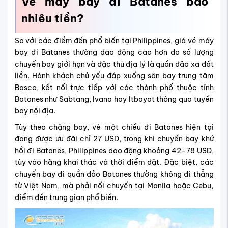
Vé máy bay đi
Batanes
bao
nhiêu tiền?
So với các điểm đến phổ biến tại Philippines, giá vé máy
bay đi Batanes thường dao động cao hơn do số lượng
chuyến bay giới hạn và đặc thù địa lý là quần đảo xa đất
liền. Hành khách chủ yếu đáp xuống sân bay trung tâm
Basco, kết nối trực tiếp với các thành phố thuộc tỉnh
Batanes như Sabtang, Ivana hay Itbayat thông qua tuyến
bay nội địa.
Tùy theo chặng bay, vé một chiều đi Batanes hiện tại
đang được ưu đãi chỉ 27 USD, trong khi chuyến bay khứ
hồi đi Batanes, Philippines dao động khoảng 42–78 USD,
tùy vào hãng khai thác và thời điểm đặt. Đặc biệt, các
chuyến bay đi quần đảo Batanes thường không đi thẳng
từ Việt Nam, mà phải nối chuyến tại Manila hoặc Cebu,
điểm đến trung gian phổ biến.