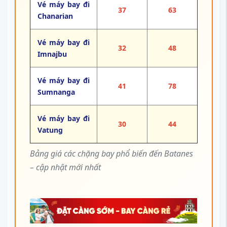
Vé máy bay đi
37
63
Chanarian
Vé máy bay đi
32
48
Imnajbu
Vé máy bay đi
41
78
Sumnanga
Vé máy bay đi
30
44
Vatung
Bảng giá các chặng bay phổ biến đến Batanes
– cập nhật mới nhất