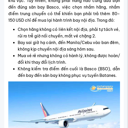
khu vực. Tuy nhiên, không phải hãng nào cũng đưa bạn
đến đúng sân bay Basco, việc chọn nhầm hãng, nhầm
điểm trung chuyển có thể khiến bạn phải trả thêm 80–
150 USD chỉ để mua lại hành trình bay nội địa. Trong đó:
Chọn hãng không có liên kết nội địa, phải tự tách vé,
rủi ro trễ giờ nối chuyến, mất vé chặng 2.
Bay sai giờ hạ cánh, đến Manila/Cebu vào ban đêm,
không kịp chuyến nội địa sáng hôm sau.
Mua vé rẻ nhưng không có hành lý, không được hoàn/
đổi khi thay đổi lịch trình.
Không kiểm tra điểm đến cuối là Basco (BSO), dẫn
đến bay đến sân bay không phục vụ tuyến Batanes.