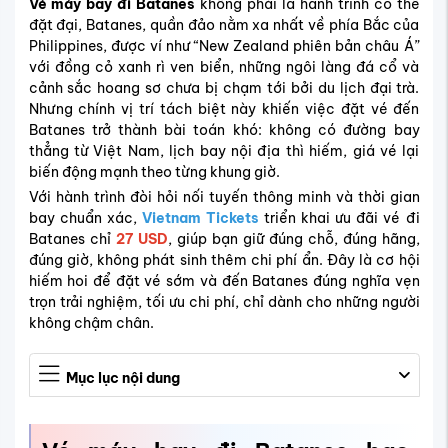
Vé máy bay đi Batanes
không phải là hành trình có thể
đặt đại, Batanes, quần đảo nằm xa nhất về phía Bắc của
Philippines, được ví như “New Zealand phiên bản châu Á”
với đồng cỏ xanh rì ven biển, những ngôi làng đá cổ và
cảnh sắc hoang sơ chưa bị chạm tới bởi du lịch đại trà.
Nhưng chính vị trí tách biệt này khiến việc đặt vé đến
Batanes trở thành bài toán khó: không có đường bay
thẳng từ Việt Nam, lịch bay nội địa thì hiếm, giá vé lại
biến động mạnh theo từng khung giờ.
Với hành trình đòi hỏi nối tuyến thông minh và thời gian
bay chuẩn xác,
Vietnam Tickets
triển khai ưu đãi vé đi
Batanes chỉ
27 USD
, giúp bạn giữ đúng chỗ, đúng hãng,
đúng giờ, không phát sinh thêm chi phí ẩn. Đây là cơ hội
hiếm hoi để đặt vé sớm và đến Batanes đúng nghĩa vẹn
trọn trải nghiệm, tối ưu chi phí, chỉ dành cho những người
không chậm chân.
Mục lục nội dung