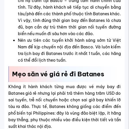
chỉ hạ cánh tại Basco – trung tâm hành chính của
tỉnh. Từ đây, hành khách sẽ tiếp tục di chuyển bằng
tàu/phà đến các thành phố thuộc tỉnh Batanes khác.
Vì vậy, tính đúng thời gian bay đến Batanes là chưa
đủ, bạn cần dự trù thêm thời gian nối tuyến đường
biển nếu muốn đi sâu hơn vào các đảo.
Nên ưu tiên các tuyến khởi hành sáng sớm từ Việt
Nam để kịp chuyến nội địa đến Basco. Và luôn kiểm
tra lịch bay đi Batanes trước ít nhất 1 tuần, các hãng
có thể đổi lịch theo tuần.
Mẹo săn vé giá rẻ đi
Batanes
Không ít hành khách từng mua được vé máy bay đi
Batanes giá rẻ nhưng lại phải trả thêm hàng trăm USD do
sai tuyến, trễ nối chuyến hoặc chọn sai giờ bay khiến lỡ
tàu ra đảo. Thực tế, Batanes không giống các điểm đến
phổ biến tại Philippines: đây là vùng đảo biệt lập, ít hãng
bay thẳng, phụ thuộc nhiều vào điều kiện thời tiết và tần
suất khai thác nội địa.