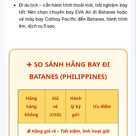
Đi du lịch – cần hành trình thoải mái, trải nghiệm bay
tốt:
Nên chọn chuyến bay EVA Air đi Batanes hoặc
vé máy bay Cathay Pacific đến Batanes, hành trình
êm, dịch vụ 5 sao.
✈️ SO SÁNH HÃNG BAY ĐI
BATANES (PHILIPPINES)
Hãng
Giá
Hành
hàng
vé
lý ký
Ưu điểm
không
(USD)
gửi
💰 Hãng giá rẻ – Tiết kiệm, linh hoạt giờ