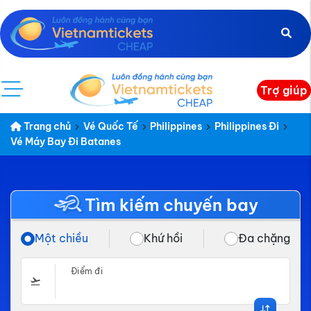
Trợ giúp
Trang chủ
Vé Quốc Tế
Philippines
Philippines Đi
Vé Máy Bay Đi Batanes
Tìm kiếm chuyến bay
Một chiều
Khứ hồi
Đa chặng
Điểm đi