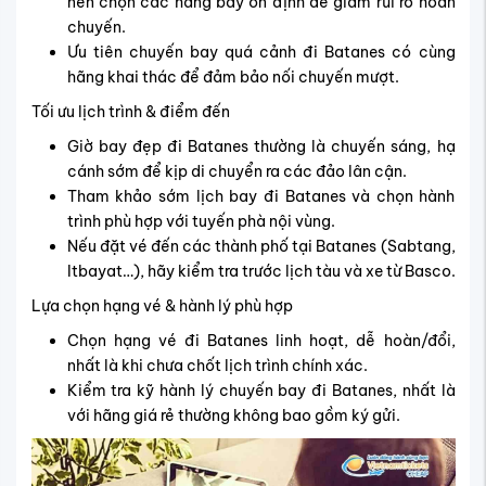
nên chọn các hãng bay ổn định để giảm rủi ro hoãn
chuyến.
Ưu tiên chuyến bay quá cảnh đi Batanes có cùng
hãng khai thác để đảm bảo nối chuyến mượt.
Tối ưu lịch trình & điểm đến
Giờ bay đẹp đi Batanes thường là chuyến sáng, hạ
cánh sớm để kịp di chuyển ra các đảo lân cận.
Tham khảo sớm lịch bay đi Batanes và chọn hành
trình phù hợp với tuyến phà nội vùng.
Nếu đặt vé đến các thành phố tại Batanes (Sabtang,
Itbayat…), hãy kiểm tra trước lịch tàu và xe từ Basco.
Lựa chọn hạng vé & hành lý phù hợp
Chọn hạng vé đi Batanes linh hoạt, dễ hoàn/đổi,
nhất là khi chưa chốt lịch trình chính xác.
Kiểm tra kỹ hành lý chuyến bay đi Batanes, nhất là
với hãng giá rẻ thường không bao gồm ký gửi.