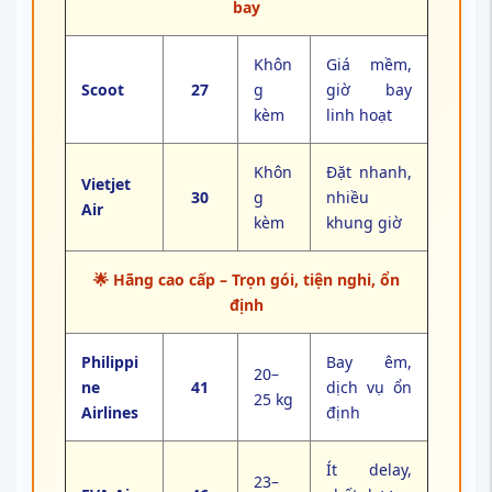
bay
Khôn
Giá mềm,
Scoot
27
g
giờ bay
kèm
linh hoạt
Khôn
Đặt nhanh,
Vietjet
30
g
nhiều
Air
kèm
khung giờ
🌟 Hãng cao cấp – Trọn gói, tiện nghi, ổn
định
Philippi
Bay êm,
20–
ne
41
dịch vụ ổn
25 kg
Airlines
định
Ít delay,
23–