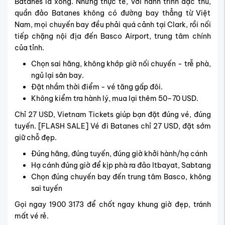
Batanes là xong. Nhưng thực tế, với hành trình đặc thù,
quần đảo Batanes không có đường bay thẳng từ Việt
Nam, mọi chuyến bay đều phải quá cảnh tại
Clark
, rồi nối
tiếp chặng nội địa đến Basco Airport, trung tâm chính
của tỉnh.
Chọn sai hãng, không khớp giờ nối chuyến - trễ phà,
ngủ lại sân bay.
Đặt nhầm thời điểm - vé tăng gấp đôi.
Không kiểm tra hành lý, mua lại thêm 50–70 USD.
Chỉ 27 USD, Vietnam Tickets giúp bạn đặt đúng vé, đúng
tuyến. [FLASH SALE] Vé đi Batanes chỉ 27 USD, đặt sớm
giữ chỗ đẹp.
Đúng hãng, đúng tuyến, đúng giờ khởi hành/hạ cánh
Hạ cánh đúng giờ để kịp phà ra đảo Itbayat, Sabtang
Chọn đúng chuyến bay đến trung tâm Basco, không
sai tuyến
Gọi ngay 1900 3173 để chốt ngay khung giờ đẹp, tránh
mất vé rẻ.