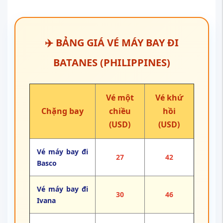
✈️ BẢNG GIÁ VÉ MÁY BAY ĐI
BATANES (PHILIPPINES)
Vé một
Vé khứ
Chặng bay
chiều
hồi
(USD)
(USD)
Vé máy bay đi
27
42
Basco
Vé máy bay đi
30
46
Ivana