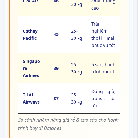
EVA Air
46
chất lượng
30 kg
cao
Trải
Cathay
25–
nghiệm
45
Pacific
30 kg
thoải mái,
phục vụ tốt
Singapo
25–
5 sao, hành
re
39
30 kg
trình mượt
Airlines
Đúng giờ,
THAI
25–
37
transit tối
Airways
30 kg
ưu
So sánh nhóm hãng giá rẻ & cao cấp cho hành
trình bay đi Batanes