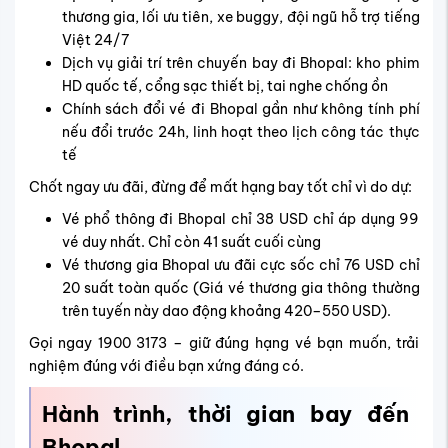
thương gia, lối ưu tiên, xe buggy, đội ngũ hỗ trợ tiếng
Việt 24/7
Dịch vụ giải trí trên chuyến bay đi Bhopal: kho phim
HD quốc tế, cổng sạc thiết bị, tai nghe chống ồn
Chính sách đổi vé đi Bhopal gần như không tính phí
nếu đổi trước 24h, linh hoạt theo lịch công tác thực
tế
Chốt ngay ưu đãi, đừng để mất hạng bay tốt chỉ vì do dự:
Vé phổ thông đi Bhopal chỉ 38 USD chỉ áp dụng 99
vé duy nhất. Chỉ còn 41 suất cuối cùng
Vé thương gia Bhopal ưu đãi cực sốc chỉ 76 USD chỉ
20 suất toàn quốc (Giá vé thương gia thông thường
trên tuyến này dao động khoảng 420–550 USD).
Gọi ngay 1900 3173 – giữ đúng hạng vé bạn muốn, trải
nghiệm đúng với điều bạn xứng đáng có.
Hành trình, thời gian bay đến
Bhopal