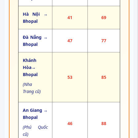
Hà Nội →
41
69
Bhopal
Đà Nẵng →
47
77
Bhopal
Khánh
Hòa→
Bhopal
53
85
(Nha
Trang cũ)
An Giang →
Bhopal
46
88
(Phú Quốc
cũ)