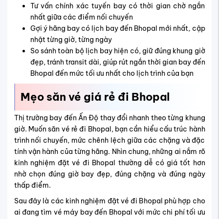
Tư vấn chính xác tuyến bay có thời gian chờ ngắn
nhất giữa các điểm nối chuyến
Gợi ý hãng bay có lịch bay đến Bhopal mới nhất, cập
nhật từng giờ, từng ngày
So sánh toàn bộ lịch bay hiện có, giữ đúng khung giờ
đẹp, tránh transit dài, giúp r
út ngắn thời gian bay đến
Bhopal đến mức tối ưu nhất cho lịch trình của bạn
Mẹo săn vé giá rẻ đi Bhopal
Thị trường bay đến Ấn Độ thay đổi nhanh theo từng khung
giờ. Muốn săn vé rẻ đi Bhopal, bạn cần hiểu cấu trúc hành
trình nối chuyến, mức chênh lệch giữa các chặng và đặc
tính vận hành của từng hãng. Nhìn chung, những ai nắm rõ
kinh nghiệm đặt vé đi Bhopal thường dễ có giá tốt hơn
nhờ chọn đúng giờ bay đẹp, đúng chặng và đúng ngày
thấp điểm.
Sau đây là các kinh nghiệm đặt vé đi Bhopal phù hợp cho
ai đang tìm vé máy bay đến Bhopal với mức chi phí tối ưu