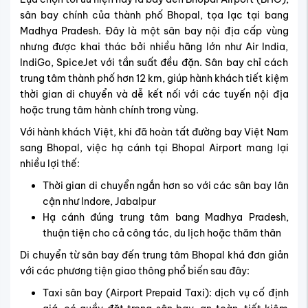
sân bay chính của thành phố Bhopal, tọa lạc tại bang
Madhya Pradesh. Đây là một sân bay nội địa cấp vùng
nhưng được khai thác bởi nhiều hãng lớn như Air India,
IndiGo, SpiceJet với tần suất đều đặn. Sân bay chỉ cách
trung tâm thành phố hơn 12 km, giúp hành khách tiết kiệm
thời gian di chuyển và dễ kết nối với các tuyến nội địa
hoặc trung tâm hành chính trong vùng.
Với hành khách Việt, khi đã hoàn tất đường bay Việt Nam
sang Bhopal, việc hạ cánh tại Bhopal Airport mang lại
nhiều lợi thế:
Thời gian di chuyển ngắn hơn so với các sân bay lân
cận như Indore, Jabalpur
Hạ cánh đúng trung tâm bang Madhya Pradesh,
thuận tiện cho cả công tác, du lịch hoặc thăm thân
Di chuyển từ sân bay đến trung tâm Bhopal khá đơn giản
với các phương tiện giao thông phổ biến sau đây:
Taxi sân bay (Airport Prepaid Taxi): dịch vụ cố định