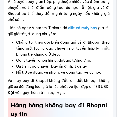
Vì là tuyến bay gián tiếp, phụ thuộc nhiều vào điểm trung
chuyển và thời điểm công tác, du học, lễ hội, giá vé đi
Bhopal có thể thay đổi mạnh từng ngày nếu không giữ
chỗ sớm.
Liên hệ ngay Vietnam Tickets để
đặt vé máy bay
giá rẻ,
giữ giá tốt, đi đúng chuyến:
Chúng tôi theo dõi biến động giá vé đi Bhopal theo
từng giờ, lọc ra các chuyến nối tuyến hợp lý nhất,
không trễ khung giờ đẹp.
Gợi ý tuyến, chọn hãng, đặt giờ tương ứng.
Ưu tiên các chuyến bay ổn định, ít delay
Hỗ trợ vé đoàn, vé nhóm, vé công tác, vé du học
Vé máy bay đi Bhopal không đắt, chỉ đắt khi bạn không
giữ ưu đãi đúng lúc, giờ là lúc chốt vé lịch đẹp chỉ 38 USD.
Đặt vé ngay, hành trình trọn vẹn.
Hãng hàng không bay đi Bhopal
uy tín