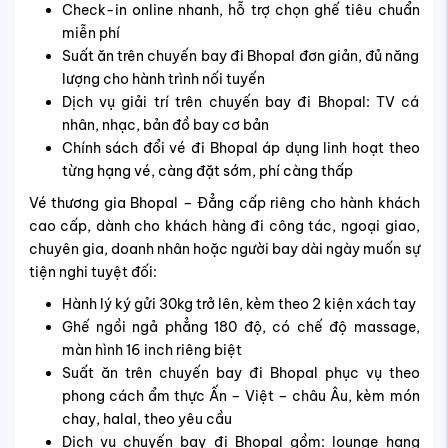
Check-in online nhanh, hỗ trợ chọn ghế tiêu chuẩn
miễn phí
Suất ăn trên chuyến bay đi Bhopal đơn giản, đủ năng
lượng cho hành trình nối tuyến
Dịch vụ giải trí trên chuyến bay đi Bhopal: TV cá
nhân, nhạc, bản đồ bay cơ bản
Chính sách đổi vé đi Bhopal áp dụng linh hoạt theo
từng hạng vé, càng đặt sớm, phí càng thấp
Vé thương gia Bhopal – Đẳng cấp riêng cho hành khách
cao cấp, dành cho khách hàng đi công tác, ngoại giao,
chuyên gia, doanh nhân hoặc người bay dài ngày muốn sự
tiện nghi tuyệt đối:
Hành lý ký gửi 30kg trở lên, kèm theo 2 kiện xách tay
Ghế ngồi ngả phẳng 180 độ, có chế độ massage,
màn hình 16 inch riêng biệt
Suất ăn trên chuyến bay đi Bhopal phục vụ theo
phong cách ẩm thực Ấn – Việt – châu Âu, kèm món
chay, halal, theo yêu cầu
Dịch vụ chuyến bay đi Bhopal gồm: lounge hạng