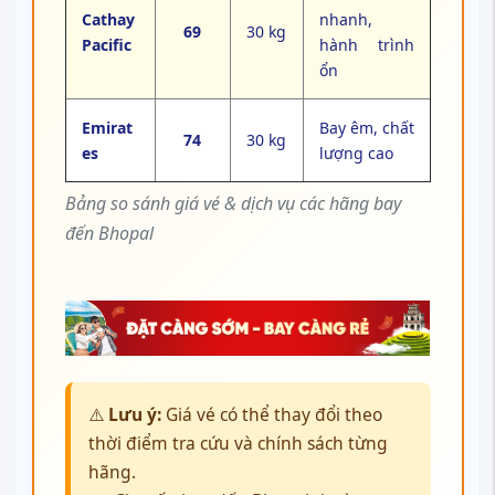
Cathay
nhanh,
69
30 kg
Pacific
hành trình
ổn
Emirat
Bay êm, chất
74
30 kg
es
lượng cao
Bảng so sánh giá vé & dịch vụ các hãng bay
đến Bhopal
⚠️
Lưu ý:
Giá vé có thể thay đổi theo
thời điểm tra cứu và chính sách từng
hãng.