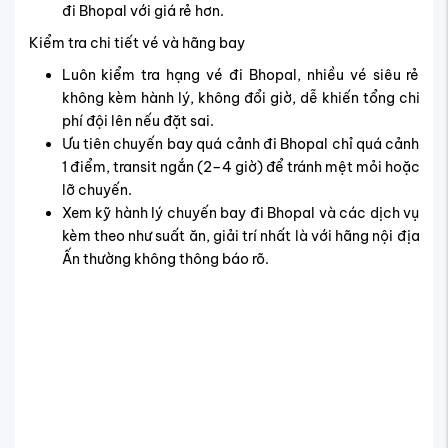
đi Bhopal với giá rẻ hơn.
Kiểm tra chi tiết vé và hãng bay
Luôn kiểm tra hạng vé đi Bhopal, nhiều vé siêu rẻ
không kèm hành lý, không đổi giờ, dễ khiến tổng chi
phí đội lên nếu đặt sai.
Ưu tiên chuyến bay quá cảnh đi Bhopal chỉ quá cảnh
1 điểm, transit ngắn (2–4 giờ) để tránh mệt mỏi hoặc
lỡ chuyến.
Xem kỹ hành lý chuyến bay đi Bhopal và các dịch vụ
kèm theo như suất ăn, giải trí nhất là với hãng nội địa
Ấn thường không thông báo rõ.