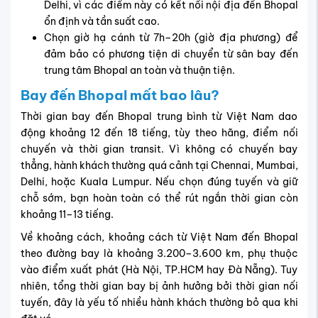
Delhi, vì các điểm này có kết nối nội địa đến Bhopal
ổn định và tần suất cao.
Chọn giờ hạ cánh từ 7h–20h (giờ địa phương) để
đảm bảo có phương tiện di chuyển từ sân bay đến
trung tâm Bhopal an toàn và thuận tiện.
Bay đến Bhopal mất bao lâu?
Thời gian bay đến Bhopal trung bình từ Việt Nam dao
động khoảng 12 đến 18 tiếng, tùy theo hãng, điểm nối
chuyến và thời gian transit. Vì không có chuyến bay
thẳng, hành khách thường quá cảnh tại Chennai, Mumbai,
Delhi, hoặc Kuala Lumpur. Nếu chọn đúng tuyến và giữ
chỗ sớm, bạn hoàn toàn có thể rút ngắn thời gian còn
khoảng 11–13 tiếng.
Về khoảng cách, khoảng cách từ Việt Nam đến Bhopal
theo đường bay là khoảng 3.200–3.600 km, phụ thuộc
vào điểm xuất phát (Hà Nội, TP.HCM hay Đà Nẵng). Tuy
nhiên, tổng thời gian bay bị ảnh hưởng bởi thời gian nối
tuyến, đây là yếu tố nhiều hành khách thường bỏ qua khi