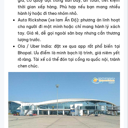
giá, có quầy đặt trong sân bay, an toàn, tiết kiệm
thời gian xếp hàng. Phù hợp nếu bạn mang nhiều
hành lý hoặc đi theo nhóm nhỏ.
Auto Rickshaw (xe lam Ấn Độ): phương án linh hoạt
cho người đi một mình hoặc chỉ mang hành lý xách
tay. Giá rẻ, dễ gọi ngoài sân bay nhưng cần thương
lượng trước.
Ola / Uber India: đặt xe qua app rất phổ biến tại
Bhopal. Ưu điểm là minh bạch lộ trình, giá niêm yết
rõ ràng. Tài xế có thể đón tại cổng ra quốc nội, tránh
chen chúc.