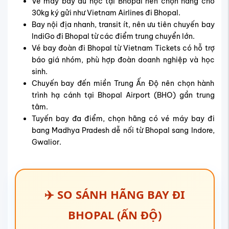
Vé máy bay du học tại Bhopal nên chọn hãng cho
30kg ký gửi như Vietnam Airlines đi Bhopal.
Bay nội địa nhanh, transit ít, nên ưu tiên chuyến bay
IndiGo đi Bhopal từ các điểm trung chuyển lớn.
Vé bay đoàn đi Bhopal từ Vietnam Tickets có hỗ trợ
báo giá nhóm, phù hợp đoàn doanh nghiệp và học
sinh.
Chuyến bay đến miền Trung Ấn Độ nên chọn hành
trình hạ cánh tại Bhopal Airport (BHO) gần trung
tâm.
Tuyến bay đa điểm, chọn hãng có vé máy bay đi
bang Madhya Pradesh dễ nối từ Bhopal sang Indore,
Gwalior.
✈️ SO SÁNH HÃNG BAY ĐI
BHOPAL (ẤN ĐỘ)