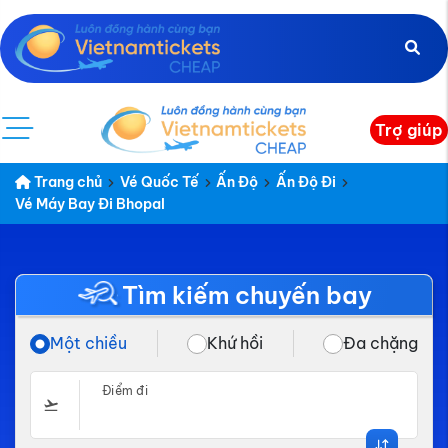
Trợ giúp
Trang chủ
Vé Quốc Tế
Ấn Độ
Ấn Độ Đi
Vé Máy Bay Đi Bhopal
Tìm kiếm chuyến bay
Một chiều
Khứ hồi
Đa chặng
Điểm đi