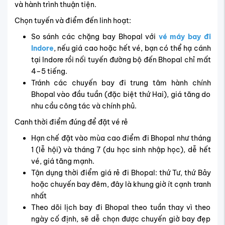
và hành trình thuận tiện.
Chọn tuyến và điểm đến linh hoạt:
So sánh các chặng bay Bhopal với
vé máy bay đi
Indore
, nếu giá cao hoặc hết vé, bạn có thể hạ cánh
tại Indore rồi nối tuyến đường bộ đến Bhopal chỉ mất
4–5 tiếng.
Tránh các chuyến bay đi trung tâm hành chính
Bhopal vào đầu tuần (đặc biệt thứ Hai), giá tăng do
nhu cầu công tác và chính phủ.
Canh thời điểm đúng để đặt vé rẻ
Hạn chế đặt vào mùa cao điểm đi Bhopal như tháng
1 (lễ hội) và tháng 7 (du học sinh nhập học), dễ hết
vé, giá tăng mạnh.
Tận dụng thời điểm giá rẻ đi Bhopal: thứ Tư, thứ Bảy
hoặc chuyến bay đêm, đây là khung giờ ít cạnh tranh
nhất
Theo dõi lịch bay đi Bhopal theo tuần thay vì theo
ngày cố định, sẽ dễ chọn được chuyến giờ bay đẹp