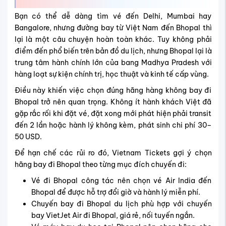
Bạn có thể dễ dàng tìm vé đến Delhi, Mumbai hay
Bangalore, nhưng đường bay từ Việt Nam đến Bhopal thì
lại là một câu chuyện hoàn toàn khác. Tuy không phải
điểm đến phổ biến trên bản đồ du lịch, nhưng Bhopal lại là
trung tâm hành chính lớn của bang Madhya Pradesh với
hàng loạt sự kiện chính trị, học thuật và kinh tế cấp vùng.
Điều này khiến việc chọn đúng hãng hàng không bay đi
Bhopal trở nên quan trọng. Không ít hành khách Việt đã
gặp rắc rối khi đặt vé, đặt xong mới phát hiện phải transit
đến 2 lần hoặc hành lý không kèm, phát sinh chi phí 30–
50 USD.
Để hạn chế các rủi ro đó, Vietnam Tickets gợi ý chọn
hãng bay đi Bhopal theo từng mục đích chuyến đi:
Vé đi Bhopal công tác nên chọn vé Air India đến
Bhopal để được hỗ trợ đổi giờ và hành lý miễn phí.
Chuyến bay đi Bhopal du lịch phù hợp với chuyến
bay VietJet Air đi Bhopal, giá rẻ, nối tuyến ngắn.