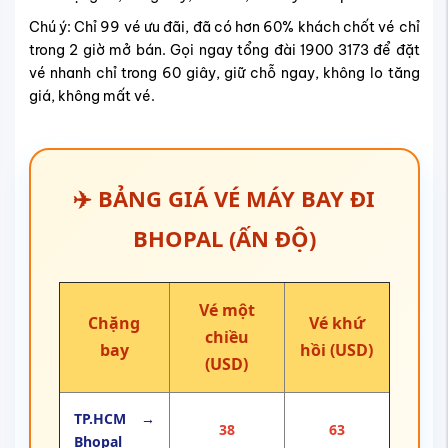
Chú ý: Chỉ 99 vé ưu đãi, đã có hơn 60% khách chốt vé chỉ
trong 2 giờ mở bán. Gọi ngay tổng đài 1900 3173 để đặt
vé nhanh chỉ trong 60 giây, giữ chỗ ngay, không lo tăng
giá, không mất vé.
✈️ BẢNG GIÁ VÉ MÁY BAY ĐI
BHOPAL (ẤN ĐỘ)
Vé một
Chặng
Vé khứ
chiều
bay
hồi (USD)
(USD)
TP.HCM →
38
63
Bhopal