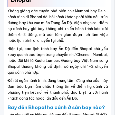
Không giống các tuyến phổ biến như Mumbai hay Delhi,
hành trình đi Bhopal đòi hỏi hành khách phải hiểu cấu trúc
đường bay khu vực miền Trung Ấn Độ. Việc chọn sai điểm
hạ cánh hay giờ bay không chỉ khiến hành trình kéo dài
thêm 6–8 tiếng, mà còn làm gián đoạn lịch làm việc
hoặc lịch trình di chuyển tại chỗ.
Hiện tại, các lịch trình bay Ấn Độ đến Bhopal chủ yếu
xoay quanh các trạm trung chuyển như Chennai, Mumbai,
hoặc đôi khi là Kuala Lumpur. Đường bay Việt Nam sang
Bhopal thường không cố định, có ngày chỉ 1–2 chuyến
quá cảnh phù hợp.
Để rút ngắn hành trình, đúng trung tâm, đúng nhu cầu, hãy
đảm bảo bạn nắm chắc thông tin về điểm hạ cánh và
phương tiện kết nối về thành phố, đặc biệt là với hành
khách công tác hoặc lần đầu đến Ấn Độ.
Bay đến Bhopal hạ cánh ở sân bay nào?
Lựa chọn tối ưu hiện nay là bay đến Bhopal Airport (BHO),