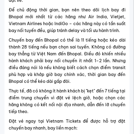
đặt vé.
Để chủ động thời gian, bạn nên theo dõi lịch bay đi
Bhopal mới nhất từ các hãng như Air India, Vietjet,
Vietnam Airlines hoặc IndiGo – các hãng này có tần suất
bay nối tuyến đều, giúp tránh delay và tối ưu hành trình.
Chuyến bay đến Bhopal có thể là 11 tiếng hoặc kéo dài
thành 28 tiếng nếu bạn chọn sai tuyến. Không có đường
bay thẳng từ Việt Nam đến Bhopal. Điều đó khiến nhiều
hành khách phải bay nối chuyến ít nhất 1–2 lần. Nhưng
điều đáng nói là nếu không biết cách chọn điểm transit
phù hợp và khớp giờ bay chính xác, thời gian bay đến
Bhopal có thể kéo dài gấp đôi.
Thực tế, đã có không ít hành khách bị "kẹt" đến 7 tiếng tại
điểm trung chuyển vì đặt vé lệch giờ, hoặc chọn các
hãng không có kết nối nội địa nhanh, dẫn đến lỡ chuyến
tiếp theo.
Đặt vé ngay tại Vietnam Tickets để được hỗ trợ đặt
chuyến bay nhanh, bay liền mạch: