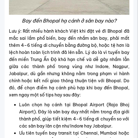
Bay đến Bhopal hạ cánh ở sân bay nào?
Lưu ý: Rất nhiều hành khách Việt khi đặt vé đi Bhopal đã
mắc sai lầm phổ biến, bay đến nhầm sân bay, phải mất
thêm 4–6 tiếng di chuyển bằng đường bộ, hoặc tệ hơn là
lệch hoàn toàn lịch trình đã lên sẵn. Lý do là vì tuyến bay
đến miền Trung Ấn Độ khá hạn chế và dễ gây nhầm lẫn
giữa các thành phố trong vùng như Indore, Nagpur,
Jabalpur, dù gần nhưng không nằm trong phạm vi hành
chính hoặc kết nối giao thông thuận tiện với Bhopal. Do
đó, để
chọn điểm hạ cánh phù hợp khi bay đến Bhopal,
xem ngay một số tips hay sau đây:
Luôn chọn hạ cánh tại Bhopal Airport (Raja Bhoj
Airport). Đây là sân bay duy nhất nằm trong địa giới
thành phố, giúp tiết kiệm 4–6 tiếng di chuyển so với
các sân bay lân cận như Indore hay Jabalpur.
Ưu tiên tuyến bay transit tại Chennai, Mumbai hoặc