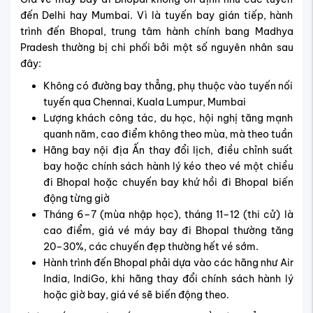
đến Delhi hay Mumbai. Vì là tuyến bay gián tiếp, hành
trình đến Bhopal, trung tâm hành chính bang Madhya
Pradesh thường bị chi phối bởi một số nguyên nhân sau
đây:
Không có đường bay thẳng, phụ thuộc vào tuyến nối
tuyến qua Chennai, Kuala Lumpur, Mumbai
Lượng khách công tác, du học, hội nghị tăng mạnh
quanh năm, cao điểm không theo mùa, mà theo tuần
Hãng bay nội địa Ấn thay đổi lịch, điều chỉnh suất
bay hoặc chính sách hành lý kéo theo vé một chiều
đi Bhopal hoặc chuyến bay khứ hồi đi Bhopal biến
động từng giờ
Tháng 6–7 (mùa nhập học), tháng 11–12 (thi cử) là
cao điểm, giá vé máy bay đi Bhopal thường tăng
20–30%, các chuyến đẹp thường hết vé sớm.
Hành trình đến Bhopal phải dựa vào các hãng như Air
India, IndiGo, khi hãng thay đổi chính sách hành lý
hoặc giờ bay, giá vé sẽ biến động theo.