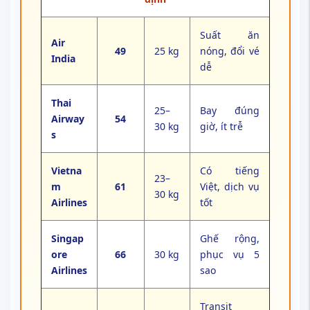
Suất ăn
Air
49
25 kg
nóng, đổi vé
India
dễ
Thai
25–
Bay đúng
Airway
54
30 kg
giờ, ít trễ
s
Vietna
Có tiếng
23–
m
61
Việt, dịch vụ
30 kg
Airlines
tốt
Singap
Ghế rộng,
ore
66
30 kg
phục vụ 5
Airlines
sao
Transit