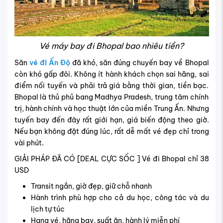
Vé máy bay đi Bhopal bao nhiêu tiền?
Săn
vé đi Ấn Độ
đã khó, săn đúng chuyến bay về Bhopal
còn khó gấp đôi. Không ít hành khách chọn sai hãng, sai
điểm nối tuyến và phải trả giá bằng thời gian, tiền bạc.
Bhopal là thủ phủ bang Madhya Pradesh, trung tâm chính
trị, hành chính và học thuật lớn của miền Trung Ấn. Nhưng
tuyến bay đến đây rất giới hạn, giá biến động theo giờ.
Nếu bạn không đặt đúng lúc, rất dễ mất vé đẹp chỉ trong
vài phút.
GIẢI PHÁP ĐÃ CÓ [DEAL CỰC SỐC ] Vé đi Bhopal chỉ 38
USD
Transit ngắn, giờ đẹp, giữ chỗ nhanh
Hành trình phù hợp cho cả du học, công tác và du
lịch tự túc
Hạng vé, hãng bay, suất ăn, hành lý miễn phí