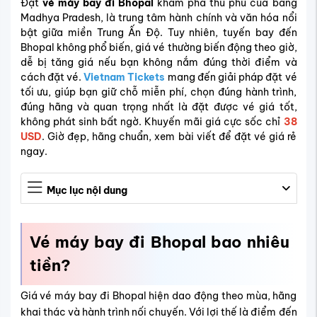
Đặt
vé máy bay đi Bhopal
khám phá thủ phủ của bang
Madhya Pradesh, là trung tâm hành chính và văn hóa nổi
bật giữa miền Trung Ấn Độ. Tuy nhiên, tuyến bay đến
Bhopal không phổ biến, giá vé thường biến động theo giờ,
dễ bị tăng giá nếu bạn không nắm đúng thời điểm và
cách đặt vé.
Vietnam Tickets
mang đến giải pháp đặt vé
tối ưu, giúp bạn giữ chỗ miễn phí, chọn đúng hành trình,
đúng hãng và quan trọng nhất là đặt được vé giá tốt,
không phát sinh bất ngờ. Khuyến mãi giá cực sốc chỉ
38
USD
. Giờ đẹp, hãng chuẩn, xem bài viết để đặt vé giá rẻ
ngay.
Mục lục nội dung
Vé máy bay đi Bhopal bao nhiêu
tiền?
Giá vé máy bay đi Bhopal hiện dao động theo mùa, hãng
khai thác và hành trình nối chuyến. Với lợi thế là điểm đến