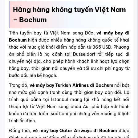
Hãng hàng không tuyến Việt Nam
– Bochum
Trên tuyến bay từ Việt Nam sang Đức,
vé máy bay đi
Bochum
hiện được nhiều hãng hàng không quốc tế khai
thác với mức giá khởi điểm hấp dẫn từ 365 USD. Phương
án phổ biến là hạ cánh tại Dusseldorf rồi tiếp tục di
chuyển nội địa, cho phép hành khách linh hoạt lựa chọn
hãng bay, thời gian nối chuyến và tối ưu chi phí ngay từ
bước đầu lên kế hoạch.
Trong đó,
vé máy bay Turkish Airlines đi Bochum
nổi bật
nhờ mức giá cạnh tranh cùng thời gian bay cân đối. Lộ
trình quá cảnh tại Istanbul mang lại khả năng kết nối
thuận lợi từ Việt Nam sang châu Âu, phù hợp với hành
khách ưu tiên kiểm soát chi phí nhưng vẫn muốn giữ lịch
trình ổn định.
Đồng thời,
vé máy bay Qatar Airways đi Bochum
được
đánh giá cao ở sự đồng đều về dịch vụ và độ tin cậy về