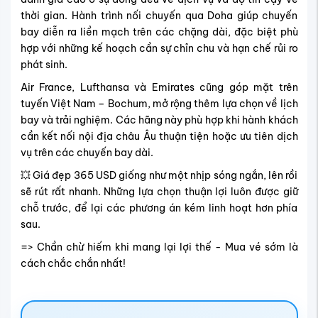
thời gian. Hành trình nối chuyến qua Doha giúp chuyến
bay diễn ra liền mạch trên các chặng dài, đặc biệt phù
hợp với những kế hoạch cần sự chỉn chu và hạn chế rủi ro
phát sinh.
Air France, Lufthansa và Emirates cũng góp mặt trên
tuyến Việt Nam – Bochum, mở rộng thêm lựa chọn về lịch
bay và trải nghiệm. Các hãng này phù hợp khi hành khách
cần kết nối nội địa châu Âu thuận tiện hoặc ưu tiên dịch
vụ trên các chuyến bay dài.
💥 Giá đẹp 365 USD giống như một nhịp sóng ngắn, lên rồi
sẽ rút rất nhanh. Những lựa chọn thuận lợi luôn được giữ
chỗ trước, để lại các phương án kém linh hoạt hơn phía
sau.
=> Chần chừ hiếm khi mang lại lợi thế - Mua vé sớm là
cách chắc chắn nhất!