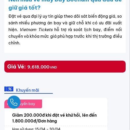
giữ giá tốt?
Đặt vé qua đại lý uy tín giúp theo dõi sát biến động giá, so
sánh nhiều phương án bay và giữ chỗ khi có ưu đãi xuất
hiện.
Vietnam Tickets
hỗ trợ rà soát lịch bay, điểm nối
chuyến và khóa mức giá phù hợp trước khi thị trường điều
chỉnh.
Giá Vé:
9,618,000
VND
Khuyến mãi
Ngay
Chuyến bay
Giảm 200.000đ khi đặt vé khứ hồi, lên đến
1.800.000đ/Đơn hàng
Hạn sử dụng: 15/04 - 30/04