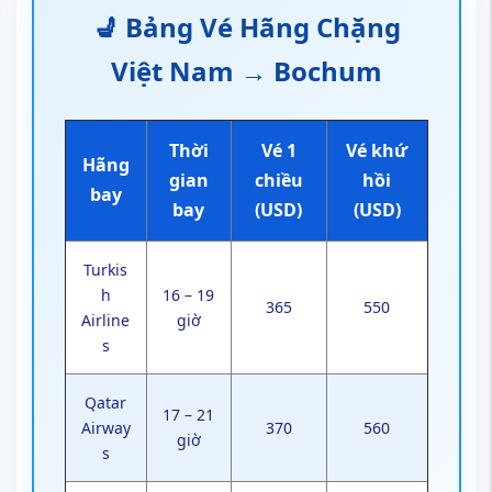
💺 Bảng Vé Hãng Chặng
Việt Nam → Bochum
Thời
Vé 1
Vé khứ
Hãng
gian
chiều
hồi
bay
bay
(USD)
(USD)
Turkis
h
16 – 19
365
550
Airline
giờ
s
Qatar
17 – 21
Airway
370
560
giờ
s