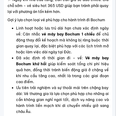
chỗ sớm - vé siêu hot 365 USD giúp bạn tránh phải quay
lại với phương án tốn kém hơn.
Gợi ý lựa chọn loại vé phù hợp cho hành trình đi Bochum
Linh hoạt hoặc lưu trú dài hạn chưa xác định ngày
về: Cân nhắc
vé máy bay Bochum 1 chiều
để chủ
động thay đổi kế hoạch mà không bị ràng buộc thời
gian quay lại, đặc biệt phù hợp với các lịch trình mở
hoặc làm việc dài ngày tại Đức.
Đã xác định rõ thời gian đi – về:
Vé máy bay
Bochum khứ hồi
giúp kiểm soát tổng chi phí hiệu
quả hơn, đồng thời tránh biến động giá ở chặng về
khi nhu cầu tăng cao, nhất là trong các giai đoạn
cao điểm.
Ưu tiên trải nghiệm và sự thoải mái trên chặng bay
dài: Vé thương gia là lựa chọn phù hợp cho những ai
cần không gian nghỉ ngơi tốt, dịch vụ nâng cao và
hành trình liền mạch khi di chuyển nhiều giờ sang
châu Âu.