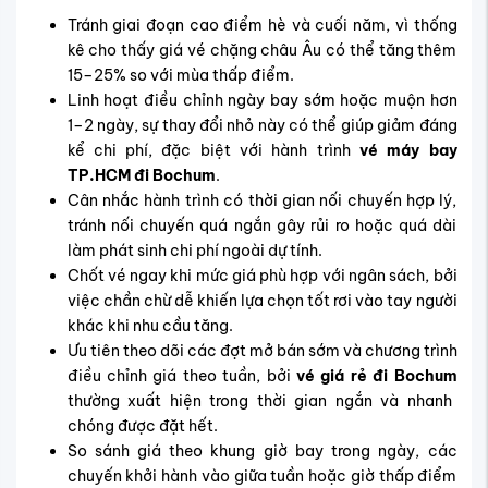
Tránh giai đoạn cao điểm hè và cuối năm, vì thống
kê cho thấy giá vé chặng châu Âu có thể tăng thêm
15–25% so với mùa thấp điểm.
Linh hoạt điều chỉnh ngày bay sớm hoặc muộn hơn
1–2 ngày, sự thay đổi nhỏ này có thể giúp giảm đáng
kể chi phí, đặc biệt với hành trình
vé máy bay
TP.HCM đi Bochum
.
Cân nhắc hành trình có thời gian nối chuyến hợp lý,
tránh nối chuyến quá ngắn gây rủi ro hoặc quá dài
làm phát sinh chi phí ngoài dự tính.
Chốt vé ngay khi mức giá phù hợp với ngân sách, bởi
việc chần chừ dễ khiến lựa chọn tốt rơi vào tay người
khác khi nhu cầu tăng.
Ưu tiên theo dõi các đợt mở bán sớm và chương trình
điều chỉnh giá theo tuần, bởi
vé giá rẻ đi Bochum
thường xuất hiện trong thời gian ngắn và nhanh
chóng được đặt hết.
So sánh giá theo khung giờ bay trong ngày, các
chuyến khởi hành vào giữa tuần hoặc giờ thấp điểm