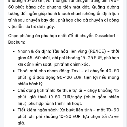
khoảng 45–50 km, với thời gian di chuyển trung bình 45–
60 phút bằng các phương tiện mặt đất. Quãng đường
tương đối ngắn giúp hành khách nhanh chóng ổn định lịch
trình sau chuyến bay dài, phù hợp cho cả chuyến đi công
việc lẫn lưu trú dài ngày.
Chọn phương án phù hợp nhất để di chuyển Dusseldorf -
Bochum:
Nhanh & ổn định: Tàu hỏa liên vùng (RE/ICE) – thời
gian 45–60 phút, chi phí khoảng 15–25 EUR, phù hợp
khi cần kiểm soát lịch trình chính xác.
Thoải mái cho nhóm đông: Taxi – di chuyển 40–50
phút, giá dao động 90–120 EUR, tiện lợi nếu mang
nhiều hành lý.
Chủ động lịch trình: Xe thuê tự lái – chạy khoảng 45
phút, giá thuê từ 50 EUR/ngày (chưa gồm nhiên
liệu), phù hợp hành trình linh hoạt.
Tiết kiệm ngân sách: Xe buýt liên tỉnh – mất 70–90
phút, chi phí khoảng 10–20 EUR, lựa chọn tối ưu về
giá.