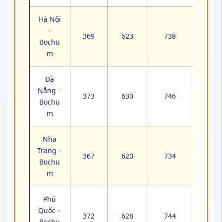
Hà Nội
–
369
623
738
Bochu
m
Đà
Nẵng –
373
630
746
Bochu
m
Nha
Trang –
367
620
734
Bochu
m
Phú
Quốc –
372
628
744
Bochu