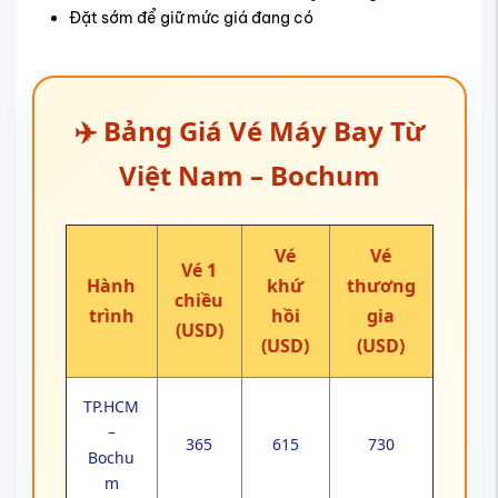
Đặt sớm để giữ mức giá đang có
✈️ Bảng Giá Vé Máy Bay Từ
Việt Nam – Bochum
Vé
Vé
Vé 1
Hành
khứ
thương
chiều
trình
hồi
gia
(USD)
(USD)
(USD)
TP.HCM
–
365
615
730
Bochu
m