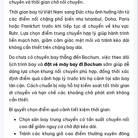
chuyển và thời gian chờ nối chuyến.
Thời gian bay từ Việt Nam sang Đức chịu ảnh hưởng lớn từ
các điểm nối chặng phổ biến như Istanbul, Doha, Paris
hoặc Frankfurt trước khi tiếp tục di chuyển về khu vực
Ruhr. Lựa chọn điểm trung chuyển hợp lý giúp hành trình
liền mạch hơn, giảm cảm giác mệt mỏi và tránh kéo dài
không cần thiết trên chặng bay dài.
Do chưa có chuyến bay thẳng đến Bochum, việc theo dõi
lịch trình bay và
đặt vé máy bay đi Bochum
sớm giúp dễ
dàng lựa chọn khung nối chuyến phù hợp, đồng thời xác
định điểm quá cảnh hợp lý trước khi hạ cánh tại sân bay
lân cận. Cách chuẩn bị này hỗ trợ kiểm soát tốt thời gian
di chuyển và hạn chế các khoảng chờ phát sinh không
cần thiết.
Bí quyết chọn điểm quá cảnh tiết kiệm thời gian:
Chọn sân bay trung chuyển có tần suất chuyến nối
cao để giảm nguy cơ chờ đợi kéo dài.
Tránh các khung giờ cao điểm thường xuyên đông