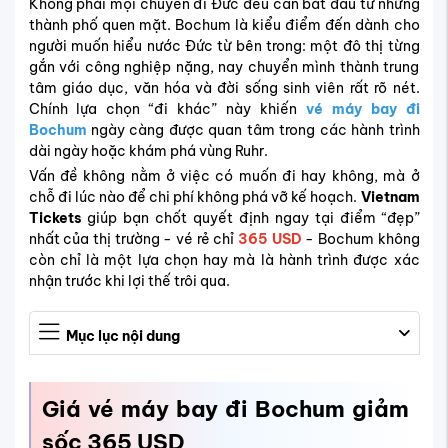
Không phải mọi chuyến đi Đức đều cần bắt đầu từ những
thành phố quen mặt. Bochum là kiểu điểm đến dành cho
người muốn hiểu nước Đức từ bên trong: một đô thị từng
gắn với công nghiệp nặng, nay chuyển mình thành trung
tâm giáo dục, văn hóa và đời sống sinh viên rất rõ nét.
Chính lựa chọn “đi khác” này khiến
vé máy bay đi
Bochum
ngày càng được quan tâm trong các hành trình
dài ngày hoặc khám phá vùng Ruhr.
Vấn đề không nằm ở việc có muốn đi hay không, mà ở
chỗ đi lúc nào để chi phí không phá vỡ kế hoạch.
Vietnam
Tickets
giúp bạn chốt quyết định ngay tại điểm “đẹp”
nhất của thị trường - vé rẻ chỉ
365 USD
- Bochum không
còn chỉ là một lựa chọn hay mà là hành trình được xác
nhận trước khi lợi thế trôi qua.
Mục lục nội dung
Giá vé máy bay đi Bochum giảm
sốc 365 USD