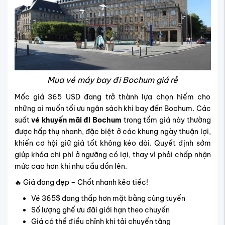
Mua vé máy bay đi Bochum giá rẻ
Mốc giá 365 USD đang trở thành lựa chọn hiếm cho
những ai muốn tối ưu ngân sách khi bay đến Bochum. Các
suất
vé khuyến mãi đi Bochum
trong tầm giá này thường
được hấp thụ nhanh, đặc biệt ở các khung ngày thuận lợi,
khiến cơ hội giữ giá tốt không kéo dài. Quyết định sớm
giúp khóa chi phí ở ngưỡng có lợi, thay vì phải chấp nhận
mức cao hơn khi nhu cầu dồn lên.
🔥 Giá đang đẹp – Chốt nhanh kẻo tiếc!
Vé 365$ đang thấp hơn mặt bằng cùng tuyến
Số lượng ghế ưu đãi giới hạn theo chuyến
Giá có thể điều chỉnh khi tải chuyến tăng