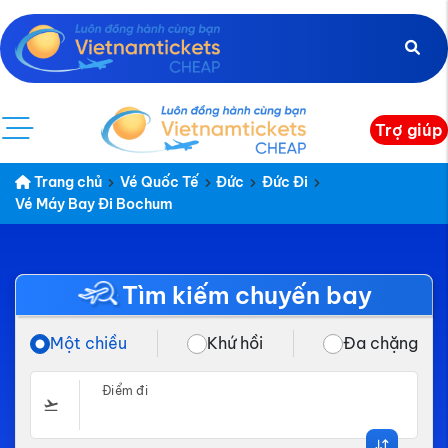
Trợ giúp
Trang chủ
Vé Quốc Tế
Đức
Đức Đi
Vé Máy Bay Đi Bochum
Tìm kiếm chuyến bay
Một chiều
Khứ hồi
Đa chặng
Điểm đi