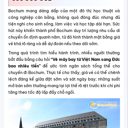
Bochum mang dáng dấp của một đô thị học thuật và
công nghiệp cân bằng, không quá đông đúc nhưng đủ
tiện nghi cho sinh sống, làm việc và học tập dài hạn. Sức
hút này khiến thành phố Bochum duy trì lượng nhu cầu di
chuyển ổn định quanh năm, từ đó hình thành mặt bằng giá
vé khá rõ ràng và dễ dự đoán nếu theo dõi sớm.
Trong quá trình tìm hiểu hành trình, nhiều người thường
bắt đầu bằng câu hỏi
“Vé máy bay từ Việt Nam sang Đức
bao nhiêu tiền”
để ước tính ngân sách tổng thể cho
chuyến đi Bochum. Thực tế cho thấy, giá vé có thể chênh
lệch đáng kể giữa đặt sớm và sát ngày bay; những suất
mở bán sớm thường mang lại lợi thế rõ rệt trước khi chi phí
tăng theo tốc độ lấp đầy chỗ ngồi.