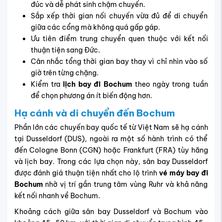
đúc và dễ phát sinh chậm chuyến.
Sắp xếp thời gian nối chuyến vừa đủ để di chuyển
giữa các cổng mà không quá gấp gáp.
Ưu tiên điểm trung chuyển quen thuộc với kết nối
thuận tiện sang Đức.
Cân nhắc tổng thời gian bay thay vì chỉ nhìn vào số
giờ trên từng chặng.
Kiểm tra
lịch bay đi Bochum
theo ngày trong tuần
để chọn phương án ít biến động hơn.
Hạ cánh và di chuyển đến Bochum
Phần lớn các chuyến bay quốc tế từ Việt Nam sẽ hạ cánh
tại Dusseldorf (DUS), ngoài ra một số hành trình có thể
đến Cologne Bonn (CGN) hoặc Frankfurt (FRA) tùy hãng
và lịch bay. Trong các lựa chọn này, sân bay Dusseldorf
được đánh giá thuận tiện nhất cho lộ trình
vé máy bay đi
Bochum
nhờ vị trí gần trung tâm vùng Ruhr và khả năng
kết nối nhanh về Bochum.
Khoảng cách giữa sân bay Dusseldorf và Bochum vào