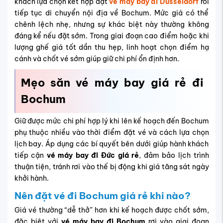
khách lựa chọn kết hợp đặt
vé máy bay đi Dusseldorf
rồi
tiếp tục di chuyển nội địa về Bochum. Mức giá có thể
chênh lệch nhẹ, nhưng sự khác biệt này thường không
đáng kể nếu đặt sớm. Trong giai đoạn cao điểm hoặc khi
lượng ghế giá tốt dần thu hẹp, linh hoạt chọn điểm hạ
cánh và chốt vé sớm giúp giữ chi phí ổn định hơn.
Mẹo săn vé máy bay giá rẻ đi
Bochum
Giữ được mức chi phí hợp lý khi lên kế hoạch đến Bochum
phụ thuộc nhiều vào thời điểm đặt vé và cách lựa chọn
lịch bay. Áp dụng các bí quyết bên dưới giúp hành khách
tiếp cận
vé máy bay đi Đức giá rẻ
, đảm bảo lịch trình
thuận tiện, tránh rơi vào thế bị động khi giá tăng sát ngày
khởi hành.
Nên đặt vé đi Bochum giá rẻ khi nào?
Giá vé thường “dễ thở” hơn khi kế hoạch được chốt sớm,
đặc biệt với
vé máy bay đi Bochum
rơi vào giai đoạn