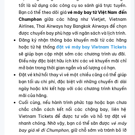
tốt là sử dụng các công cụ so sánh giá trực tuyến.
Bạn có thể theo dõi giá
vé máy bay từ Việt Nam đến
Chumphon
giữa các hãng như Vietjet, Vietnam
Airlines, Thai Airways hay Bangkok Airways để chọn
được chuyến bay phù hợp với ngân sách và lịch trình.
Đăng ký nhận thông báo khuyến mãi từ các hãng
hoặc từ hệ thống
đặt vé máy bay Vietnam Tickets
sẽ giúp bạn cập nhật sớm các chương trình ưu đãi.
Điều này đặc biệt hữu ích khi các vé khuyến mãi chỉ
mở bán trong thời gian ngắn và số lượng có hạn.
Đặt vé khứ hồi thay vì vé một chiều cũng có thể giúp
bạn tối ưu chi phí, đặc biệt với những chuyến đi dài
ngày hoặc khi kết hợp với các chương trình khuyến
mãi của hãng.
Cuối cùng, nếu hành trình phức tạp hoặc bạn chưa
chắc chắn cách kết nối các chặng bay, liên hệ
Vietnam Tickets để được tư vấn và hỗ trợ đặt vé
nhanh chóng. Nhờ vậy, bạn có thể săn được
vé máy
bay giá rẻ đi Chumphon
, giữ chỗ sớm và tránh bỏ lỡ