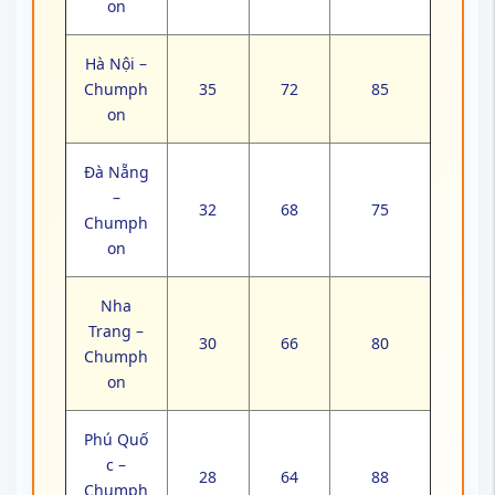
on
Hà Nội –
Chumph
35
72
85
on
Đà Nẵng
–
32
68
75
Chumph
on
Nha
Trang –
30
66
80
Chumph
on
Phú Quố
c –
28
64
88
Chumph