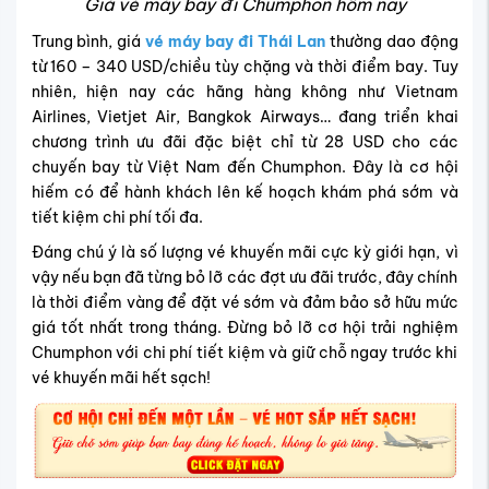
Giá vé máy bay đi Chumphon hôm nay
Trung bình, giá
vé máy bay đi Thái Lan
thường dao động
từ 160 – 340 USD/chiều tùy chặng và thời điểm bay. Tuy
nhiên, hiện nay các hãng hàng không như Vietnam
Airlines, Vietjet Air, Bangkok Airways… đang triển khai
chương trình ưu đãi đặc biệt chỉ từ 28 USD cho các
chuyến bay từ Việt Nam đến Chumphon. Đây là cơ hội
hiếm có để hành khách lên kế hoạch khám phá sớm và
tiết kiệm chi phí tối đa.
Đáng chú ý là số lượng vé khuyến mãi cực kỳ giới hạn, vì
vậy nếu bạn đã từng bỏ lỡ các đợt ưu đãi trước, đây chính
là thời điểm vàng để đặt vé sớm và đảm bảo sở hữu mức
giá tốt nhất trong tháng. Đừng bỏ lỡ cơ hội trải nghiệm
Chumphon với chi phí tiết kiệm và giữ chỗ ngay trước khi
vé khuyến mãi hết sạch!