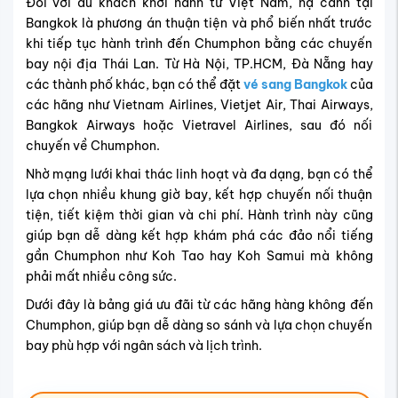
Đối với du khách khởi hành từ Việt Nam, hạ cánh tại
Bangkok là phương án thuận tiện và phổ biến nhất trước
khi tiếp tục hành trình đến Chumphon bằng các chuyến
bay nội địa Thái Lan. Từ Hà Nội, TP.HCM, Đà Nẵng hay
các thành phố khác, bạn có thể đặt
vé sang Bangkok
của
các hãng như Vietnam Airlines, Vietjet Air, Thai Airways,
Bangkok Airways hoặc Vietravel Airlines, sau đó nối
chuyến về Chumphon.
Nhờ mạng lưới khai thác linh hoạt và đa dạng, bạn có thể
lựa chọn nhiều khung giờ bay, kết hợp chuyến nối thuận
tiện, tiết kiệm thời gian và chi phí. Hành trình này cũng
giúp bạn dễ dàng kết hợp khám phá các đảo nổi tiếng
gần Chumphon như Koh Tao hay Koh Samui mà không
phải mất nhiều công sức.
Dưới đây là bảng giá ưu đãi từ các hãng hàng không đến
Chumphon, giúp bạn dễ dàng so sánh và lựa chọn chuyến
bay phù hợp với ngân sách và lịch trình.