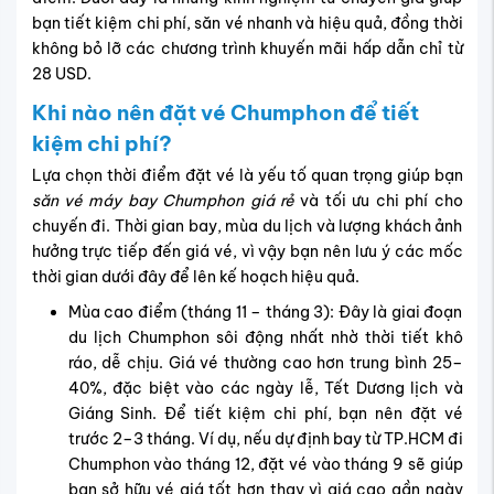
bạn tiết kiệm chi phí, săn vé nhanh và hiệu quả, đồng thời
không bỏ lỡ các chương trình khuyến mãi hấp dẫn chỉ từ
28 USD.
Khi nào nên đặt vé Chumphon để tiết
kiệm chi phí?
Lựa chọn thời điểm đặt vé là yếu tố quan trọng giúp bạn
săn vé máy bay Chumphon giá rẻ
và tối ưu chi phí cho
chuyến đi. Thời gian bay, mùa du lịch và lượng khách ảnh
hưởng trực tiếp đến giá vé, vì vậy bạn nên lưu ý các mốc
thời gian dưới đây để lên kế hoạch hiệu quả.
Mùa cao điểm (tháng 11 – tháng 3): Đây là giai đoạn
du lịch Chumphon sôi động nhất nhờ thời tiết khô
ráo, dễ chịu. Giá vé thường cao hơn trung bình 25–
40%, đặc biệt vào các ngày lễ, Tết Dương lịch và
Giáng Sinh. Để tiết kiệm chi phí, bạn nên đặt vé
trước 2–3 tháng. Ví dụ, nếu dự định bay từ TP.HCM đi
Chumphon vào tháng 12, đặt vé vào tháng 9 sẽ giúp
bạn sở hữu vé giá tốt hơn thay vì giá cao gần ngày