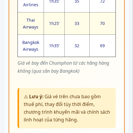
1h35’
35
72
Airlines
Thai
1h25’
33
70
Airways
Bangkok
1h35’
32
69
Airways
Giá vé bay đến Chumphon từ các hãng hàng
không (qua sân bay Bangkok)
⚠️
Lưu ý:
Giá vé trên chưa bao gồm
thuế phí, thay đổi tùy thời điểm,
chương trình khuyến mãi và chính sách
linh hoạt của từng hãng.