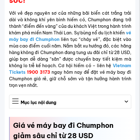
sốc!
Với vẻ đẹp nguyên sơ của những bãi biển cát trắng trải
dài và không khí yên bình hiếm có, Chumphon đang trở
thành “điểm đến vàng” của du khách Việt trong hành trình
khám phá miền Nam Thái Lan. Sự bùng nổ du lịch khiến
vé
máy bay đi Chumphon
liên tục “cháy vé”, đặc biệt vào
mùa cao điểm cuối năm. Nắm bắt xu hướng đó, các hãng
hàng không đi Chumphon đang tung ưu đãi chỉ từ 28 USD,
giúp bạn dễ dàng “săn” được chuyến bay tiết kiệm mà
không lo trễ kế hoạch. Cơ hội hiếm có – liên hệ
Vietnam
Tickets
1900 3173
ngay hôm nay để đặt vé máy bay đi
Chumphon giá rẻ, giữ chỗ sớm và tận hưởng hành trình
trọn vẹn nhất.
Mục lục nội dung
Giá vé máy bay đi Chumphon
giảm sâu chỉ từ 28 USD