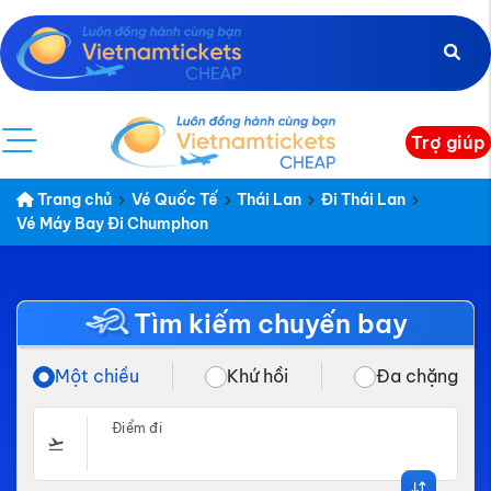
Trợ giúp
Trang chủ
Vé Quốc Tế
Thái Lan
Đi Thái Lan
Vé Máy Bay Đi Chumphon
Tìm kiếm chuyến bay
Một chiều
Khứ hồi
Đa chặng
Điểm đi