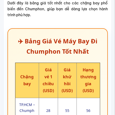
Dưới đây là bảng giá tốt nhất cho các chặng bay phổ
biến đến Chumphon, giúp bạn dễ dàng lựa chọn hành
trình phù hợp.
✈️ Bảng Giá Vé Máy Bay Đi
Chumphon Tốt Nhất
Giá
Giá
Hạng
Chặng
vé 1
khứ
thương
bay
chiều
hồi
gia
(USD)
(USD)
(USD)
TP.HCM –
Chumph
28
55
56