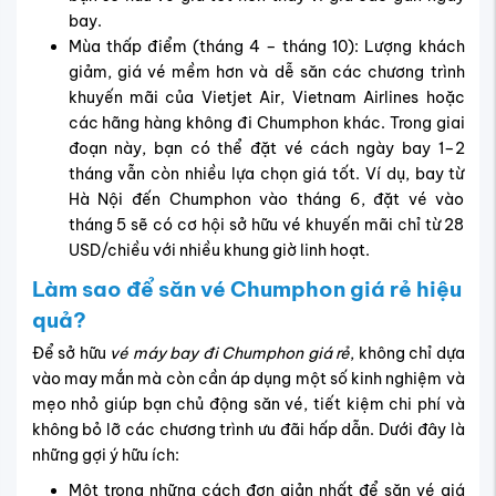
bay.
Mùa thấp điểm (tháng 4 – tháng 10): Lượng khách
giảm, giá vé mềm hơn và dễ săn các chương trình
khuyến mãi của Vietjet Air, Vietnam Airlines hoặc
các hãng hàng không đi Chumphon khác. Trong giai
đoạn này, bạn có thể đặt vé cách ngày bay 1–2
tháng vẫn còn nhiều lựa chọn giá tốt. Ví dụ, bay từ
Hà Nội đến Chumphon vào tháng 6, đặt vé vào
tháng 5 sẽ có cơ hội sở hữu vé khuyến mãi chỉ từ 28
USD/chiều với nhiều khung giờ linh hoạt.
Làm sao để săn vé Chumphon giá rẻ hiệu
quả?
Để sở hữu
vé máy bay đi Chumphon giá rẻ
, không chỉ dựa
vào may mắn mà còn cần áp dụng một số kinh nghiệm và
mẹo nhỏ giúp bạn chủ động săn vé, tiết kiệm chi phí và
không bỏ lỡ các chương trình ưu đãi hấp dẫn. Dưới đây là
những gợi ý hữu ích:
Một trong những cách đơn giản nhất để săn vé giá