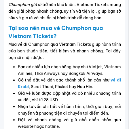
Chumphon giá rẻ
trở nên khó khăn. Vietnam Tickets mang
đến giải pháp nhanh chóng, uy tín và tiện lợi, giúp bạn sở
hữu vé giá rẻ và chuẩn bị hành trình dễ dàng hơn.
Tại sao nên mua vé Chumphon qua
Vietnam Tickets?
Mua vé đi Chumphon qua Vietnam Tickets giúp hành trình
của bạn thuận tiện, tiết kiệm và nhanh chóng. Tại đây
bạn sẽ nhận được:
Bạn có nhiều lựa chọn hãng bay như Vietjet, Vietnam
Airlines, Thai Airways hay Bangkok Airways.
Có thể đặt vé đến các thành phố lân cận như
vé đi
Krabi
, Surat Thani, Phuket hay Hua Hin.
Giá vé luôn được cập nhật và có nhiều chương trình
ưu đãi, chỉ từ 28 USD.
Nhận tư vấn chi tiết về hành trình, thời gian bay, nối
chuyến và phương tiện di chuyển tại điểm đến.
Đặt vé nhanh chóng và giữ chỗ chắc chắn qua
website hoặc hotline.