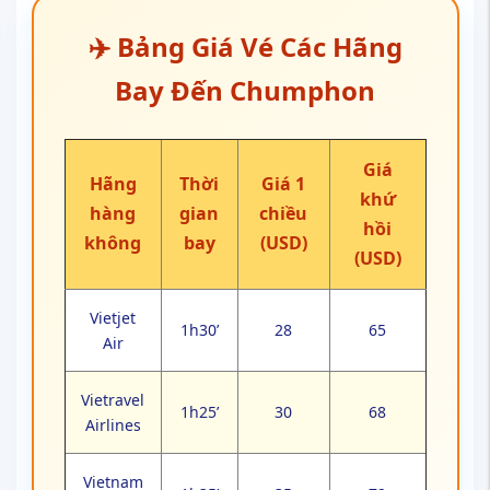
✈️ Bảng Giá Vé Các Hãng
Bay Đến Chumphon
Giá
Hãng
Thời
Giá 1
khứ
hàng
gian
chiều
hồi
không
bay
(USD)
(USD)
Vietjet
1h30’
28
65
Air
Vietravel
1h25’
30
68
Airlines
Vietnam