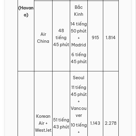
Bắc
(Havan
Kinh
a)
14 tiếng
48
50 phút
Air
tiếng
915
1.814
+
China
45 phút
Madrid
6 tiếng
45 phút
Seoul
11 tiếng
45 phút
+
Vancou
ver
Korean
51 tiếng
Air +
1.143
2.278
10 tiếng
43 phút
WestJet
+