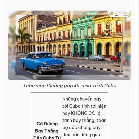
Thắc mắc thường gặp khi mua vé đi Cuba
Những chuyến bay
tới Cuba tính tới hiện
nay KHÔNG CÓ lộ
trình bay thẳng, toàn
Có Đường
bộ các chặng bay
Bay Thẳng
đều cần dừng quá
Đến Cuba Từ