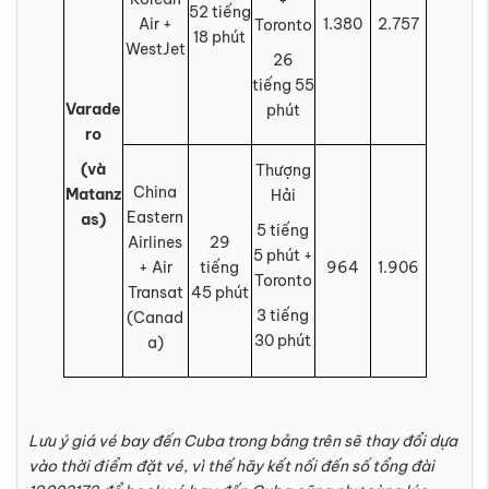
+
52 tiếng
Air +
1.380
2.757
Toronto
18 phút
WestJet
26
tiếng 55
Varade
phút
ro
(và
Thượng
China
Matanz
Hải
Eastern
as)
5 tiếng
Airlines
29
5 phút +
+ Air
tiếng
964
1.906
Toronto
Transat
45 phút
3 tiếng
(Canad
30 phút
a)
Lưu ý giá vé bay đến Cuba trong bảng trên sẽ thay đổi dựa
vào thời điểm đặt vé, vì thế hãy kết nối đến số tổng đài