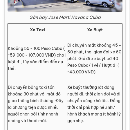
Sân bay Jose Marti Havana Cuba
Xe Taxi
Xe Buýt
Di chuyển mất khoảng 45 -
Khoảng 55 - 100 Peso Cuba (
60 phút, thời gian đợi xe 60
~59.000 - 107.000 VNĐ) cho 1
phút. Giá đi xe buýt cỡ 40
lượt đi, tùy vào điểm đến cụ
Peso Cuba/ 1 vé/ 1 lượt đi (
thể.
~43.000 VNĐ).
Di chuyển bằng taxi tốn
Xe buýt thường rất đông
khoảng 30 phút với mật độ
người đi, thời gian đợi và di
giao thông bình thường. Đây
chuyển cũng khá lâu. Đồng
là phương tiện được nhiều
thời chỉ phù hợp nếu như
người chọn bởi tính nhanh
hành khách mang ít hành lý
chóng và thoải mái.
gọn nhẹ.