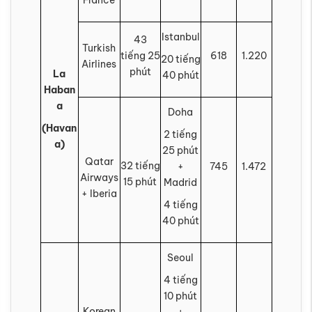
France
Istanbul
43
Turkish
tiếng 25
618
1.220
20 tiếng
Airlines
phút
La
40 phút
Haban
a
Doha
(Havan
2 tiếng
a)
25 phút
Qatar
32 tiếng
+
745
1.472
Airways
15 phút
Madrid
+ Iberia
4 tiếng
40 phút
Seoul
4 tiếng
10 phút
Korean