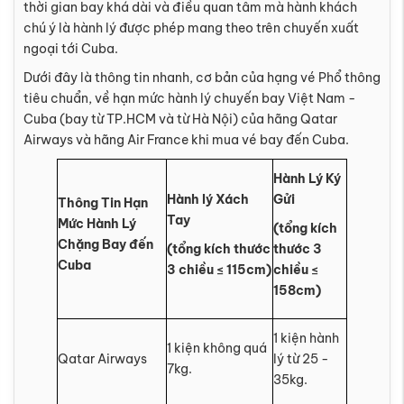
thời gian bay khá dài và điều quan tâm mà hành khách
chú ý là hành lý được phép mang theo trên chuyến xuất
ngoại tới Cuba.
Dưới đây là thông tin nhanh, cơ bản của hạng vé Phổ thông
tiêu chuẩn, về hạn mức hành lý chuyến bay Việt Nam -
Cuba (bay từ TP.HCM và từ Hà Nội) của hãng Qatar
Airways và hãng Air France khi mua vé bay đến Cuba.
Hành Lý Ký
Hành lý Xách
Gửi
Thông Tin Hạn
Tay
Mức Hành Lý
(tổng kích
Chặng Bay đến
(tổng kích thước
thước 3
Cuba
3 chiều ≤ 115cm)
chiều ≤
158cm)
1 kiện hành
1 kiện không quá
Qatar Airways
lý từ 25 -
7kg.
35kg.