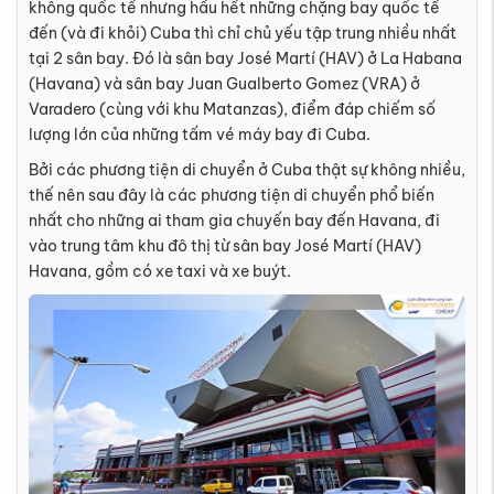
không quốc tế nhưng hầu hết những chặng bay quốc tế
đến (và đi khỏi) Cuba thì chỉ chủ yếu tập trung nhiều nhất
tại 2 sân bay. Đó là sân bay José Martí (HAV) ở La Habana
(Havana) và sân bay Juan Gualberto Gomez (VRA) ở
Varadero (cùng với khu Matanzas), điểm đáp chiếm số
lượng lớn của những tấm vé máy bay đi Cuba.
Bởi các phương tiện di chuyển ở Cuba thật sự không nhiều,
thế nên sau đây là các phương tiện di chuyển phổ biến
nhất cho những ai tham gia chuyến bay đến Havana, đi
vào trung tâm khu đô thị từ sân bay José Martí (HAV)
Havana, gồm có xe taxi và xe buýt.