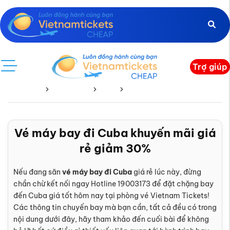
Trợ giúp
Trang chủ
Vé Quốc Tế
CuBa
Cuba Đi
Vé máy bay đi Cuba khuyến mãi giá
rẻ giảm 30%
Nếu đang săn
vé máy bay đi Cuba
giá rẻ lúc này, đừng
chần chừ kết nối ngay Hotline 19003173 để đặt chặng bay
đến Cuba giá tốt hôm nay tại phòng vé Vietnam Tickets!
Các thông tin chuyến bay mà bạn cần, tất cả đều có trong
nội dung dưới đây, hãy tham khảo đến cuối bài để không