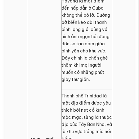
Havana là một điểm
đến hấp dẫn ở Cuba
không thể bỏ lỡ. Đường
bờ biển kéo dài thanh
bình lộng gió, cùng với
hình ảnh ngọn hải đăng
đơn sơ tạo cảm giác
bình yên cho khu vực.
Đây chính là chốn ghé
thăm khi mọi người
muốn có những phút
giây thư giãn.
Thành phố Trinidad là
một địa điểm được yêu
thích bởi nét cổ kính
mộc mạc, từng là thuộc
địa của Tây Ban Nha, và
là khu vực trồng mía nổi
tiếng.