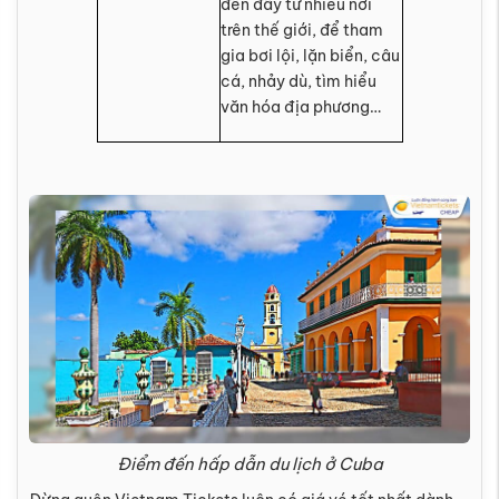
đến đây từ nhiều nơi
trên thế giới, để tham
gia bơi lội, lặn biển, câu
cá, nhảy dù, tìm hiểu
văn hóa địa phương…
Điểm đến hấp dẫn du lịch ở Cuba