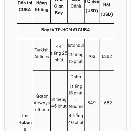
1 Chiều
Đến tại
Hàng
Hồi
Gian
Cảnh
CUBA
Không
(USD)
Bay
(USD)
Bay từ TP.HCM đi CUBA
Istanbul
44
Turkish
tiếng 25
21 tiếng
703
1.382
Airlines
phút
15 phút
Doha
1 tiếng
15 phút
Qatar
31 tiếng
+
Airways
849
1.682
45 phút
Madrid
+ Iberia
La
4 tiếng
Haban
40 phút
a