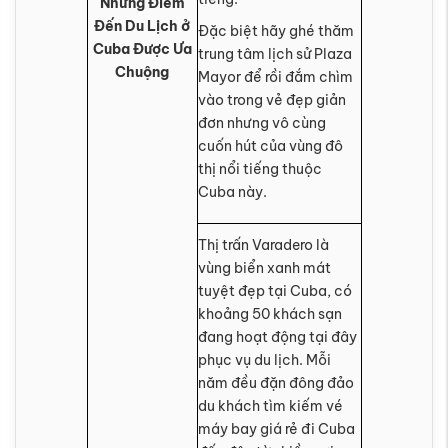
Những Điểm
Đến Du Lịch ở
Đặc biệt hãy ghé thăm
Cuba Được Ưa
trung tâm lịch sử Plaza
Chuộng
Mayor để rồi đắm chìm
vào trong vẻ đẹp giản
đơn nhưng vô cùng
cuốn hút của vùng đô
thị nổi tiếng thuộc
Cuba này.
Thị trấn Varadero là
vùng biển xanh mát
tuyệt đẹp tại Cuba, có
khoảng 50 khách sạn
đang hoạt động tại đây
phục vụ du lịch. Mỗi
năm đều đặn đông đảo
du khách tìm kiếm vé
máy bay giá rẻ đi Cuba