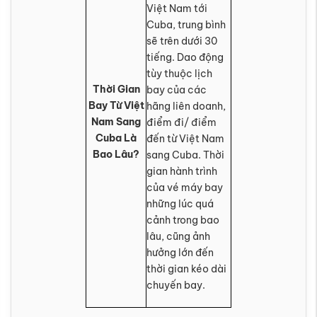
Việt Nam tới
Cuba, trung bình
sẽ trên dưới 30
tiếng. Dao động
tùy thuộc lịch
Thời Gian
bay của các
Bay Từ Việt
hãng liên doanh,
Nam Sang
điểm đi/ điểm
Cuba Là
đến từ Việt Nam
Bao Lâu?
sang Cuba. Thời
gian hành trình
của vé máy bay
những lúc quá
cảnh trong bao
lâu, cũng ảnh
hưởng lớn đến
thời gian kéo dài
chuyến bay.