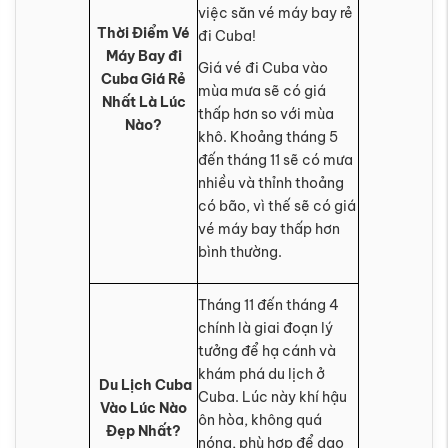
việc săn vé máy bay rẻ
Thời Điểm Vé
đi Cuba!
Máy Bay đi
Giá vé đi Cuba vào
Cuba Giá Rẻ
mùa mưa sẽ có giá
Nhất Là Lúc
thấp hơn so với mùa
Nào?
khô. Khoảng tháng 5
đến tháng 11 sẽ có mưa
nhiều và thỉnh thoảng
có bão, vì thế sẽ có giá
vé máy bay thấp hơn
bình thường.
Tháng 11 đến tháng 4
chính là giai đoạn lý
tưởng để hạ cánh và
khám phá du lịch ở
Du Lịch Cuba
Cuba. Lúc này khí hậu
Vào Lúc Nào
ôn hòa, không quá
Đẹp Nhất?
nóng, phù hợp để dạo