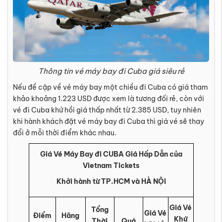
Thông tin vé máy bay đi Cuba giá siêu rẻ
Nếu đề cập về vé máy bay một chiều đi Cuba có giá tham
khảo khoảng 1.223 USD được xem là tương đối rẻ, còn với
vé đi Cuba khứ hồi giá thấp nhất từ 2.385 USD, tuy nhiên
khi hành khách đặt vé máy bay đi Cuba thì giá vé sẽ thay
đổi ở mỗi thời điểm khác nhau.
Giá Vé Máy Bay đi CUBA Giá Hấp Dẫn của
Vietnam Tickets
Khởi hành từ TP.HCM và HÀ NỘI
Giá Vé
Tổng
Giá Vé
Điểm
Hãng
Khứ
Thời
Quá