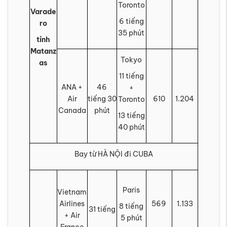
Toronto
Varade
6 tiếng
ro
35 phút
tỉnh
Matanz
Tokyo
as
11 tiếng
ANA +
46
+
Air
tiếng 30
610
1.204
Toronto
Canada
phút
13 tiếng
40 phút
Bay từ HÀ NỘI đi CUBA
Paris
Vietnam
Airlines
569
1.133
8 tiếng
31 tiếng
+ Air
5 phút