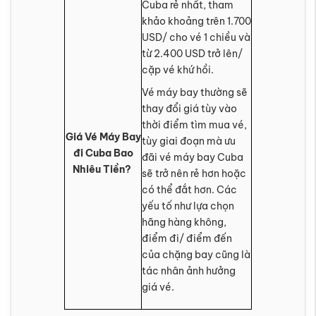
Cuba rẻ nhất, tham
khảo khoảng trên 1.700
USD/ cho vé 1 chiều và
từ 2.400 USD trở lên/
cặp vé khứ hồi.
Vé máy bay thường sẽ
thay đổi giá tùy vào
thời điểm tìm mua vé,
Giá Vé Máy Bay
tùy giai đoạn mà ưu
đi Cuba Bao
đãi vé máy bay Cuba
Nhiêu Tiền?
sẽ trở nên rẻ hơn hoặc
có thể đắt hơn. Các
yếu tố như lựa chọn
hãng hàng không,
điểm đi/ điểm đến
của chặng bay cũng là
tác nhân ảnh hưởng
giá vé.