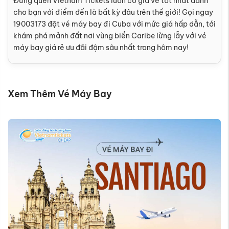
Đừng quên Vietnam Tickets luôn có giá vé tốt nhất dành
cho bạn với điểm đến là bất kỳ đâu trên thế giới! Gọi ngay
19003173 đặt vé máy bay đi Cuba với mức giá hấp dẫn, tới
khám phá mảnh đất nơi vùng biển Caribe lừng lẫy với vé
máy bay giá rẻ ưu đãi đậm sâu nhất trong hôm nay!
Xem Thêm Vé Máy Bay