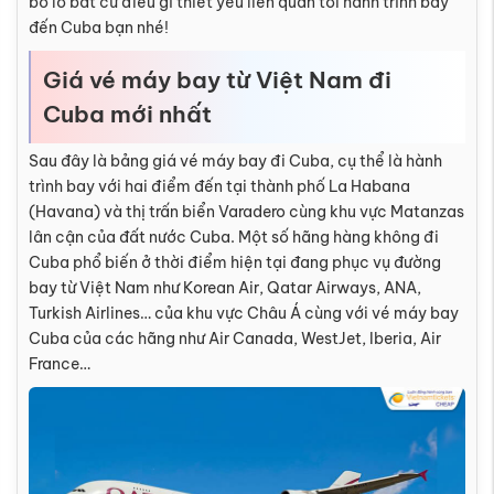
bỏ lỡ bất cứ điều gì thiết yếu liên quan tới hành trình bay
đến Cuba bạn nhé!
Giá vé máy bay từ Việt Nam đi
Cuba mới nhất
Sau đây là bảng giá vé máy bay đi Cuba, cụ thể là hành
trình bay với hai điểm đến tại thành phố La Habana
(Havana) và thị trấn biển Varadero cùng khu vực Matanzas
lân cận của đất nước Cuba. Một số hãng hàng không đi
Cuba phổ biến ở thời điểm hiện tại đang phục vụ đường
bay từ Việt Nam như Korean Air, Qatar Airways, ANA,
Turkish Airlines… của khu vực Châu Á cùng với vé máy bay
Cuba của các hãng như Air Canada, WestJet, Iberia, Air
France…