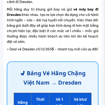
cảnh đi Dresden
.
Mỗi hãng duy trì khung giờ bay và giá
vé máy bay đi
Dresden
khác nhau, tạo ra lựa chọn đa dạng cho cả hành
trình ngắn – vừa – dài tuỳ tuyến nối chuyến. Việc theo dõi
bảng giá dưới đây sẽ giúp bạn hình dung rõ hơn mặt bằng
chi phí hiện tại, đặc biệt ở các mức vé 1 chiều – mốc giá
thường được nhiều hành khách ưu tiên khi lên kế hoạch
đặt vé sớm.
⚡ Deal vé Dresden chỉ từ 365$ – nhanh tay mới còn ưu đãi!
💺 Bảng Vé Hãng Chặng
Việt Nam → Dresden
Thời
Vé 1
Vé khứ
Hãng