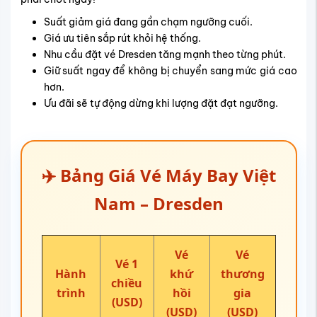
Suất giảm giá đang gần chạm ngưỡng cuối.
Giá ưu tiên sắp rút khỏi hệ thống.
Nhu cầu đặt vé Dresden tăng mạnh theo từng phút.
Giữ suất ngay để không bị chuyển sang mức giá cao
hơn.
Ưu đãi sẽ tự động dừng khi lượng đặt đạt ngưỡng.
✈️ Bảng Giá Vé Máy Bay Việt
Nam – Dresden
Vé
Vé
Vé 1
Hành
khứ
thương
chiều
trình
hồi
gia
(USD)
(USD)
(USD)