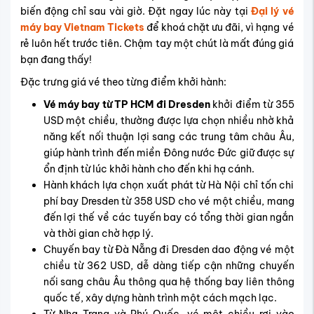
biến động chỉ sau vài giờ. Đặt ngay lúc này tại
Đại lý vé
máy bay Vietnam Tickets
để khoá chặt ưu đãi, vì hạng vé
rẻ luôn hết trước tiên. Chậm tay một chút là mất đúng giá
bạn đang thấy!
Đặc trưng giá vé theo từng điểm khởi hành:
Vé máy bay từ TP HCM đi Dresden
khởi điểm từ 355
USD một chiều, thường được lựa chọn nhiều nhờ khả
năng kết nối thuận lợi sang các trung tâm châu Âu,
giúp hành trình đến miền Đông nước Đức giữ được sự
ổn định từ lúc khởi hành cho đến khi hạ cánh.
Hành khách lựa chọn xuất phát từ Hà Nội chỉ tốn chi
phí bay Dresden từ 358 USD cho vé một chiều, mang
đến lợi thế về các tuyến bay có tổng thời gian ngắn
và thời gian chờ hợp lý.
Chuyến bay từ Đà Nẵng đi Dresden dao động vé một
chiều từ 362 USD, dễ dàng tiếp cận những chuyến
nối sang châu Âu thông qua hệ thống bay liên thông
quốc tế, xây dựng hành trình một cách mạch lạc.