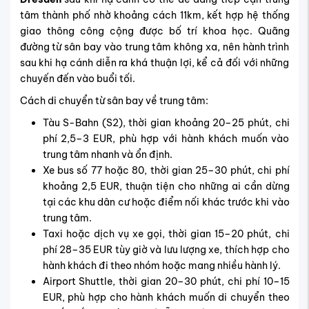
tâm thành phố nhờ khoảng cách 11km, kết hợp hệ thống
giao thông công cộng được bố trí khoa học. Quãng
đường từ sân bay vào trung tâm không xa, nên hành trình
sau khi hạ cánh diễn ra khá thuận lợi, kể cả đối với những
chuyến đến vào buổi tối.
Cách di chuyển từ sân bay về trung tâm:
Tàu S-Bahn (S2), thời gian khoảng 20–25 phút, chi
phí 2,5–3 EUR, phù hợp với hành khách muốn vào
trung tâm nhanh và ổn định.
Xe bus số 77 hoặc 80, thời gian 25–30 phút, chi phí
khoảng 2,5 EUR, thuận tiện cho những ai cần dừng
tại các khu dân cư hoặc điểm nối khác trước khi vào
trung tâm.
Taxi hoặc dịch vụ xe gọi, thời gian 15–20 phút, chi
phí 28–35 EUR tùy giờ và lưu lượng xe, thích hợp cho
hành khách đi theo nhóm hoặc mang nhiều hành lý.
Airport Shuttle, thời gian 20–30 phút, chi phí 10–15
EUR, phù hợp cho hành khách muốn di chuyển theo