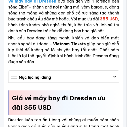
Vé máy bay đi Dresden
đưa bạn đến với “Florence bên
sông Elbe”– thành phố nơi những mái vòm baroque, dòng
sông thơ mộng và những con phố cổ rực sáng tạo thành
bức tranh châu Âu đầy mê hoặc. Với mức ưu đãi
355 USD
,
hành trình khám phá nghệ thuật, kiến trúc và lịch sử trứ
danh của Dresden trở nên dễ dàng hơn bao giờ hết.
Nhu cầu bay đang tăng mạnh, khiến vé đẹp biến mất
nhanh ngoài dự đoán -
Vietnam Tickets
giúp bạn giữ chỗ
kịp thời để không bỏ lỡ chuyến bay tốt nhất. Chốt sớm
luôn là lợi thế quyết định khi hành trình đến Dresden đang
được săn đón.
Mục lục nội dung
Giá vé máy bay đi Dresden ưu
đãi 355 USD
Dresden luôn tạo ấn tượng với những ai muốn cảm nhận
không gian cổ điển của miền Đông Đức trong một hành