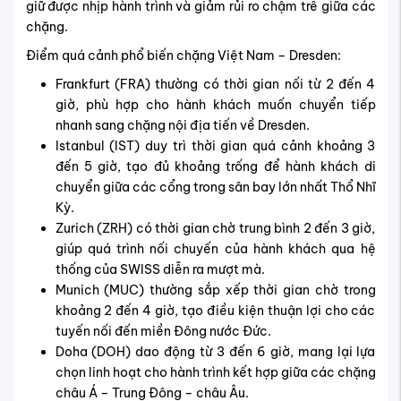
giữ được nhịp hành trình và giảm rủi ro chậm trễ giữa các
chặng.
Điểm quá cảnh phổ biến chặng Việt Nam – Dresden:
Frankfurt (FRA) thường có thời gian nối từ 2 đến 4
giờ, phù hợp cho hành khách muốn chuyển tiếp
nhanh sang chặng nội địa tiến về Dresden.
Istanbul (IST) duy trì thời gian quá cảnh khoảng 3
đến 5 giờ, tạo đủ khoảng trống để hành khách di
chuyển giữa các cổng trong sân bay lớn nhất Thổ Nhĩ
Kỳ.
Zurich (ZRH) có thời gian chờ trung bình 2 đến 3 giờ,
giúp quá trình nối chuyến của hành khách qua hệ
thống của SWISS diễn ra mượt mà.
Munich (MUC) thường sắp xếp thời gian chờ trong
khoảng 2 đến 4 giờ, tạo điều kiện thuận lợi cho các
tuyến nối đến miền Đông nước Đức.
Doha (DOH) dao động từ 3 đến 6 giờ, mang lại lựa
chọn linh hoạt cho hành trình kết hợp giữa các chặng
châu Á – Trung Đông – châu Âu.