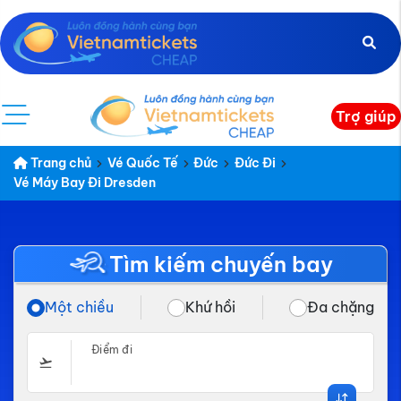
Trợ giúp
Trang chủ
Vé Quốc Tế
Đức
Đức Đi
Vé Máy Bay Đi Dresden
Tìm kiếm chuyến bay
Một chiều
Khứ hồi
Đa chặng
Điểm đi