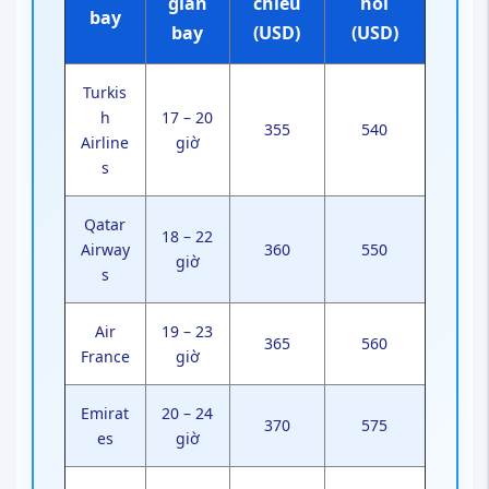
gian
chiều
hồi
bay
bay
(USD)
(USD)
Turkis
h
17 – 20
355
540
Airline
giờ
s
Qatar
18 – 22
Airway
360
550
giờ
s
Air
19 – 23
365
560
France
giờ
Emirat
20 – 24
370
575
es
giờ