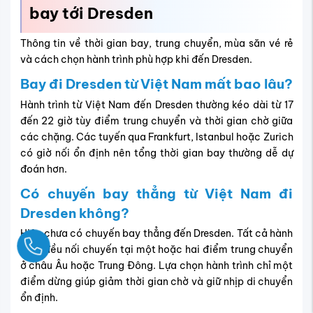
bay tới Dresden
Thông tin về thời gian bay, trung chuyển, mùa săn vé rẻ
và cách chọn hành trình phù hợp khi đến Dresden.
Bay đi Dresden từ Việt Nam mất bao lâu?
Hành trình từ Việt Nam đến Dresden thường kéo dài từ 17
đến 22 giờ tùy điểm trung chuyển và thời gian chờ giữa
các chặng. Các tuyến qua Frankfurt, Istanbul hoặc Zurich
có giờ nối ổn định nên tổng thời gian bay thường dễ dự
đoán hơn.
Có chuyến bay thẳng từ Việt Nam đi
Dresden không?
Hiện chưa có chuyến bay thẳng đến Dresden. Tất cả hành
Ngay
trình đều nối chuyến tại một hoặc hai điểm trung chuyển
ở châu Âu hoặc Trung Đông. Lựa chọn hành trình chỉ một
điểm dừng giúp giảm thời gian chờ và giữ nhịp di chuyển
ổn định.