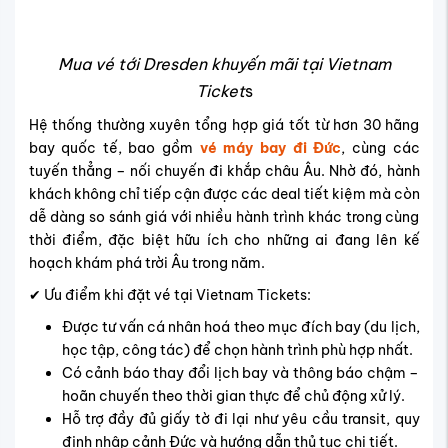
Mua vé tới Dresden khuyến mãi tại Vietnam
Ticket
s
Hệ thống thường xuyên tổng hợp giá tốt từ hơn 30 hãng
bay quốc tế, bao gồm
vé máy bay đi Đức
, cùng các
tuyến thẳng – nối chuyến đi khắp châu Âu. Nhờ đó, hành
khách không chỉ tiếp cận được các deal tiết kiệm mà còn
dễ dàng so sánh giá với nhiều hành trình khác trong cùng
thời điểm, đặc biệt hữu ích cho những ai đang lên kế
hoạch khám phá trời Âu trong năm.
✔ Ưu điểm khi đặt vé tại Vietnam Tickets:
Được tư vấn cá nhân hoá theo mục đích bay (du lịch,
học tập, công tác) để chọn hành trình phù hợp nhất.
Có cảnh báo thay đổi lịch bay và thông báo chậm –
hoãn chuyến theo thời gian thực để chủ động xử lý.
Hỗ trợ đầy đủ giấy tờ đi lại như yêu cầu transit, quy
định nhập cảnh Đức và hướng dẫn thủ tục chi tiết.