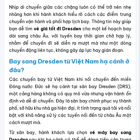
Nhịp di chuyển giữa các chặng luôn có thể trở nên nhẹ
nhàng hơn khi hành khách hiểu rõ cách các điểm trung
chuyển vận hành và phối hợp lịch bay. Thông tin này giúp
bạn dễ tìm
vé giá tốt đi Dresden
cho một kế hoạch bay
dài sang châu Âu, với tuyến bay thời gian chờ hợp lý,
nhằm để chuyến đi sẽ diễn ra mượt mà như một dòng
chuyển động liên tục, không gây áp lực hay gián đoạn.
Bay sang Dresden từ Việt Nam hạ cánh ở
đâu?
Các chuyến bay từ Việt Nam khi nối chuyến đến miền
Đông nước Đức sẽ hạ cánh tại
sân bay Dresden (DRS)
,
một cảng hàng không có quy mô vừa nhưng vận hành ổn
định và dễ di chuyển. Đây là sân bay chính phục vụ thành
phố, sở hữu khu nhà ga hiện đại, ít tình trạng quá tải và nổi
bật với khả năng xử lý các tuyến nối đến từ châu Âu một
cách mượt mà.
Từ sân bay, hành khách lựa chọn
vé máy bay sang
Dresden
sau khi hạ cánh có thể dễ dàng tiếp cận trung