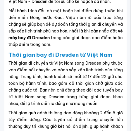
Việt Nam - Dresden
để tối ưu cho kế hoạch cá nhân.
Mỗi hành trình đều có một hoặc hai điểm dừng trước khi
đến miền Đông nước Đức. Việc nắm rõ cấu trúc từng
chặng sẽ giúp bạn dễ dự đoán tổng thời gian di chuyển và
sắp xếp lịch trình phù hợp hơn, nhất là khi cân nhắc đặt
vé
máy bay đi Dresden
trong các giai đoạn cao điểm hoặc
thấp điểm trong năm.
Thời gian bay đi Dresden từ Việt Nam
Thời gian di chuyển từ Việt Nam sang Dresden phụ thuộc
vào điểm nối chuyến và cách sắp xếp lịch trình của từng
hãng. Trung bình, hành khách sẽ mất từ 17 đến 22 giờ cho
toàn bộ hành trình, bao gồm cả thời gian chờ giữa các
chặng quốc tế. Bạn nên chủ động theo dõi các tuyến
bay
từ Việt Nam sang Dresden
trong từng giai đoạn khác
nhau, để lộ trình diễn ra đúng như mong muốn.
Thời gian quá cảnh thường dao động khoảng 2 đến 5 giờ
tùy điểm dừng. Các tuyến có điểm trung chuyển lớn
thường duy trì khung giờ kết nối ổn định, giúp hành khách