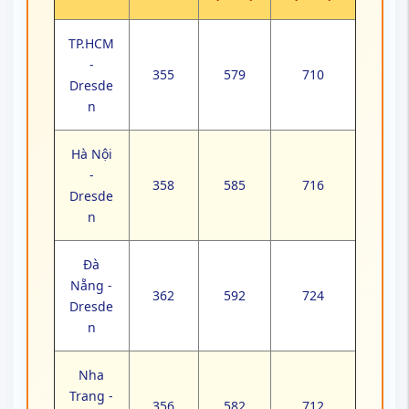
TP.HCM
-
355
579
710
Dresde
n
Hà Nội
-
358
585
716
Dresde
n
Đà
Nẵng -
362
592
724
Dresde
n
Nha
Trang -
356
582
712