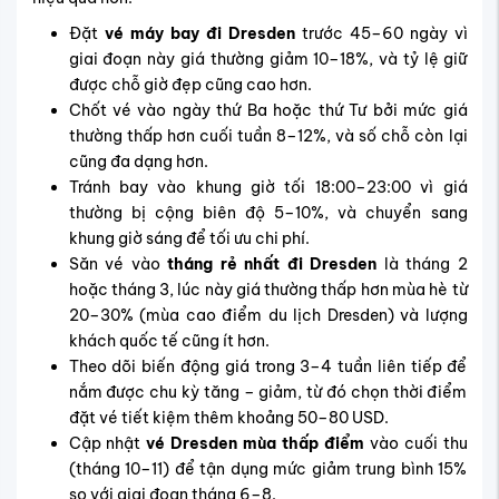
Đặt
vé máy bay đi Dresden
trước 45–60 ngày vì
giai đoạn này giá thường giảm 10–18%, và tỷ lệ giữ
được chỗ giờ đẹp cũng cao hơn.
Chốt vé vào ngày thứ Ba hoặc thứ Tư bởi mức giá
thường thấp hơn cuối tuần 8–12%, và số chỗ còn lại
cũng đa dạng hơn.
Tránh bay vào khung giờ tối 18:00–23:00 vì giá
thường bị cộng biên độ 5–10%, và chuyển sang
khung giờ sáng để tối ưu chi phí.
Săn vé vào
tháng rẻ nhất đi Dresden
là tháng 2
hoặc tháng 3, lúc này giá thường thấp hơn mùa hè từ
20–30% (mùa cao điểm du lịch Dresden) và lượng
khách quốc tế cũng ít hơn.
Theo dõi biến động giá trong 3–4 tuần liên tiếp để
nắm được chu kỳ tăng – giảm, từ đó chọn thời điểm
đặt vé tiết kiệm thêm khoảng 50–80 USD.
Cập nhật
vé Dresden mùa thấp điểm
vào cuối thu
(tháng 10–11) để tận dụng mức giảm trung bình 15%
so với giai đoạn tháng 6–8.