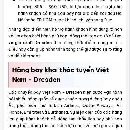
Từ Nha Trang và Phú Quốc, vé một chiều rơi vào
khoảng 356 - 360 USD, là lựa chọn linh hoạt cho
hành khách có nhu cầu bay nội địa đến hai đầu Hà
Nội hoặc TP HCM trước khi nối chuyến sang Đức.
Những đặc điểm trên hỗ trợ hành khách hình dung rõ hơn
về lựa chọn khởi hành phù hợp, đồng thời tạo cơ sở để tìm
vé giá rẻ đi Dresden
theo đúng thời điểm mong muốn.
Điều này còn giúp hành trình tổng thể giữ được sự rõ ràng
và dễ kiểm soát.
Hãng bay khai thác tuyến Việt
Nam - Dresden
Các c
huyến bay Việt Nam – Dresden
hiện được vận hành
bởi nhiều hãng quốc tế quen thuộc trong đường bay châu
Âu, phổ biến như Turkish Airlines, Qatar Airways, Air
France, Emirates và Lufthansa. Sự hiện diện của các hãng
lớn giúp hành khách dễ dàng tìm thấy lịch bay phù hợp
trong tuần, đồng thời có thêm lựa chọn về mức giá và
quá