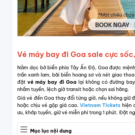
Vé máy bay đi Goa sale cực sốc,
Nằm dọc bờ biển phía Tây Ấn Độ, Goa được mệnh d
trấn xanh lam, bãi biển hoang sơ và nét giao th
đặt
vé máy bay đi Goa
lại không có đường bay
nhầm tuyến, lệch giờ transit hoặc chọn sai hãng.
Giá vé đến Goa thay đổi từng giờ, nếu không giữ đ
hoặc chịu vé gộp giá cao.
Vietnam Tickets
hiện 
ưu, khớp tuyến, giữ vé miễn phí trong 1 phút. Đặt 
Mục lục nội dung