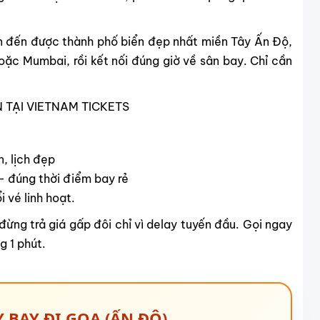
 đến được thành phố biển đẹp nhất miền Tây Ấn Độ,
ặc Mumbai, rồi kết nối đúng giờ về sân bay. Chỉ cần
 TẠI VIETNAM TICKETS
, lịch đẹp
– đúng thời điểm bay rẻ
i vé linh hoạt.
đừng trả giá gấp đôi chỉ vì delay tuyến đầu. Gọi ngay
g 1 phút.
 BAY ĐI GOA (ẤN ĐỘ)