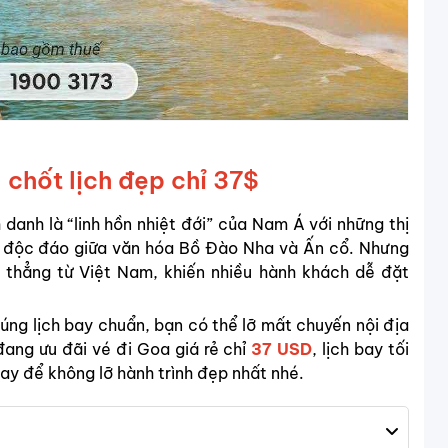
 chốt lịch đẹp chỉ 37$
anh là “linh hồn nhiệt đới” của Nam Á với những thị
oa độc đáo giữa văn hóa Bồ Đào Nha và Ấn cổ. Nhưng
 thẳng từ Việt Nam, khiến nhiều hành khách dễ đặt
úng lịch bay chuẩn, bạn có thể lỡ mất chuyến nội địa
đang ưu đãi vé đi Goa giá rẻ chỉ
37 USD
, lịch bay tối
ngay để không lỡ hành trình đẹp nhất nhé.