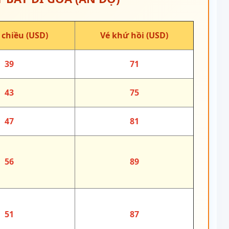
 chiều (USD)
Vé khứ hồi (USD)
39
71
43
75
47
81
56
89
51
87