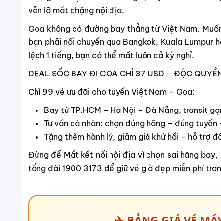
vẫn lỡ mất chặng nội địa.
Goa không có đường bay thẳng từ Việt Nam. Muốn
bạn phải nối chuyến qua Bangkok, Kuala Lumpur ho
lệch 1 tiếng, bạn có thể mất luôn cả kỳ nghỉ.
DEAL SỐC BAY ĐI GOA CHỈ 37 USD – ĐỘC QUYỀN
Chỉ 99 vé ưu đãi cho tuyến Việt Nam – Goa:
Bay từ TP.HCM – Hà Nội – Đà Nẵng, transit gọn
Tư vấn cá nhân: chọn đúng hãng – đúng tuyến 
Tặng thêm hành lý, giảm giá khứ hồi – hỗ trợ đổ
Đừng để Mất kết nối nội địa vì chọn sai hãng bay, 
tổng đài 1900 3173 để giữ vé giờ đẹp miễn phí tron
✈️
BẢNG GIÁ VÉ MÁY