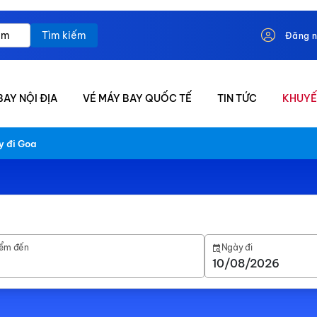
Tìm kiếm
Đăng 
BAY NỘI ĐỊA
VÉ MÁY BAY QUỐC TẾ
TIN TỨC
KHUYẾ
y đi Goa
ểm đến
Ngày đi