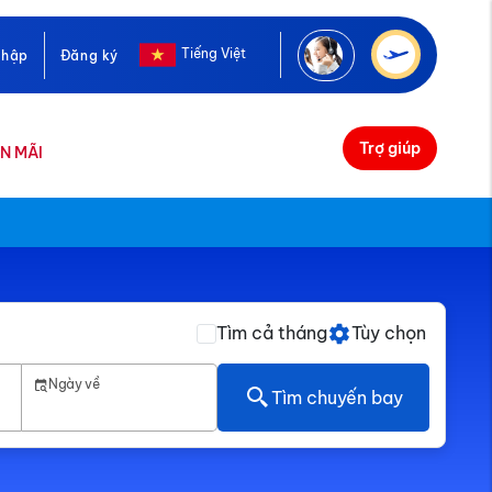
Tiếng Việt
nhập
Đăng ký
Trợ giúp
N MÃI
Tìm cả tháng
Tùy chọn
Ngày về
Tìm chuyến bay