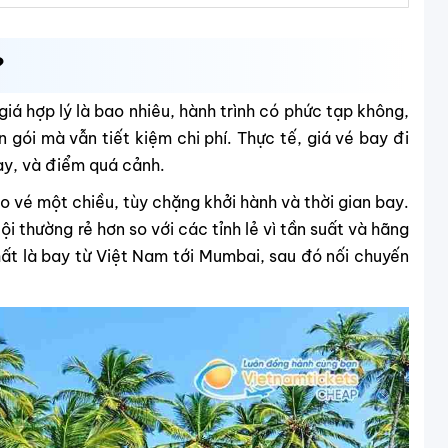
?
á hợp lý là bao nhiêu, hành trình có phức tạp không,
 gói mà vẫn tiết kiệm chi phí. Thực tế, giá vé bay đi
ay, và điểm quá cảnh.
o vé một chiều, tùy chặng khởi hành và thời gian bay.
 thường rẻ hơn so với các tỉnh lẻ vì tần suất và hãng
hất là bay từ Việt Nam tới Mumbai, sau đó nối chuyến