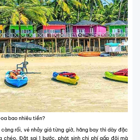
oa bao nhiêu tiền?
càng rối, vé nhảy giá từng giờ, hãng bay thì dày đặc
ng chéo. Đặt sai 1 bước, phát sinh chi phí gấp đôi mà