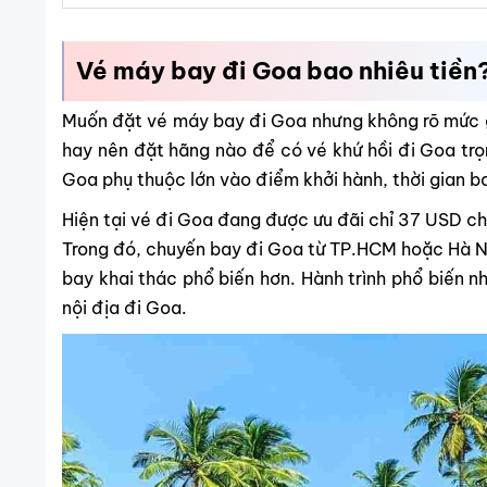
Vé máy bay đi Goa bao nhiêu tiền
Muốn đặt vé máy bay đi Goa nhưng không rõ mức gi
hay nên đặt hãng nào để có vé khứ hồi đi Goa trọn
Goa phụ thuộc lớn vào điểm khởi hành, thời gian b
Hiện tại vé đi Goa đang được ưu đãi chỉ 37 USD ch
Trong đó, chuyến bay đi Goa từ TP.HCM hoặc Hà Nội
bay khai thác phổ biến hơn. Hành trình phổ biến n
nội địa đi Goa.