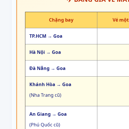
Chặng bay
Vé một
TP.HCM → Goa
Hà Nội → Goa
Đà Nẵng → Goa
Khánh Hòa → Goa
(Nha Trang cũ)
An Giang → Goa
(Phú Quốc cũ)