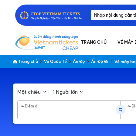
TRANG CHỦ
VÉ MÁY 
Trang chủ
Vé Quốc Tế
Ấn Độ
Ấn Độ Đi
Vé máy ba
Một chiều
1 Người lớn
Điểm đi
Đi