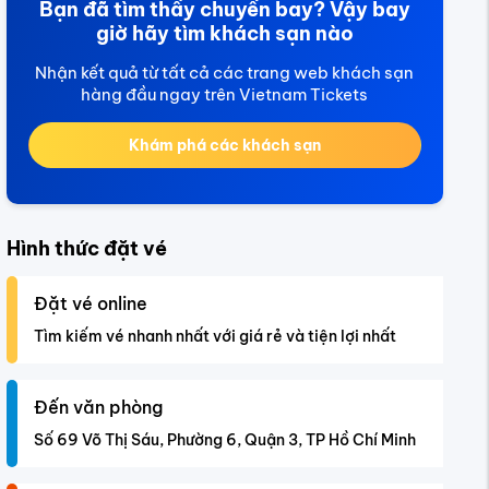
Bạn đã tìm thấy chuyến bay? Vậy bay
giờ hãy tìm khách sạn nào
Nhận kết quả từ tất cả các trang web khách sạn
hàng đầu ngay trên Vietnam Tickets
Khám phá các khách sạn
Hình thức đặt vé
Đặt vé online
Tìm kiếm vé nhanh nhất với giá rẻ và tiện lợi nhất
Đến văn phòng
Số 69 Võ Thị Sáu, Phường 6, Quận 3, TP Hồ Chí Minh