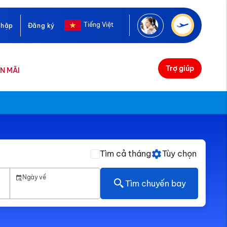
Tiếng Việt
nhập
Đăng ký
Trợ giúp
N MÃI
Tìm cả tháng
Tùy chọn
Ngày về
Tìm chuyến bay