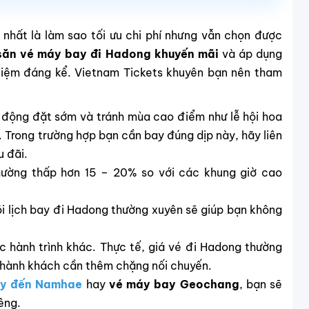
 nhất là làm sao tối ưu chi phí nhưng vẫn chọn được
săn vé máy bay đi Hadong khuyến mãi
và áp dụng
 kiệm đáng kể. Vietnam Tickets khuyên bạn nên tham
ủ động đặt sớm và tránh mùa cao điểm như lễ hội hoa
. Trong trường hợp bạn cần bay đúng dịp này, hãy liên
u đãi.
ường thấp hơn 15 – 20% so với các khung giờ cao
i lịch bay đi Hadong thường xuyên sẽ giúp bạn không
c hành trình khác. Thực tế, giá vé đi Hadong thường
i hành khách cần thêm chặng nối chuyến.
ay đến Namhae
hay
vé máy bay Geochang
, bạn sẽ
iêng.