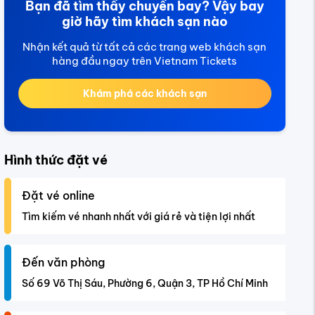
Bạn đã tìm thấy chuyến bay? Vậy bay
giờ hãy tìm khách sạn nào
Nhận kết quả từ tất cả các trang web khách sạn
hàng đầu ngay trên Vietnam Tickets
Khám phá các khách sạn
Hình thức đặt vé
Đặt vé online
Tìm kiếm vé nhanh nhất với giá rẻ và tiện lợi nhất
Đến văn phòng
Số 69 Võ Thị Sáu, Phường 6, Quận 3, TP Hồ Chí Minh