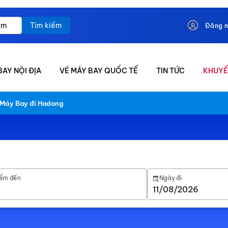
Tìm kiếm
Đăng 
BAY NỘI ĐỊA
VÉ MÁY BAY QUỐC TẾ
TIN TỨC
KHUYẾ
 Máy Bay đi Hadong
ểm đến
Ngày đi