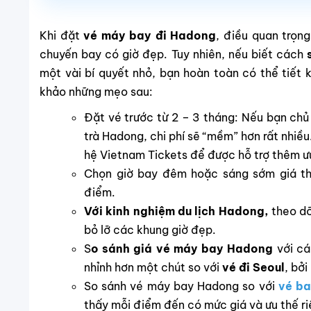
Khi đặt
vé máy bay đi Hadong
, điều quan trọng
chuyến bay có giờ đẹp. Tuy nhiên, nếu biết cách
một vài bí quyết nhỏ, bạn hoàn toàn có thể tiết
khảo những mẹo sau:
Đặt vé trước từ 2 – 3 tháng: Nếu bạn ch
trà Hadong, chi phí sẽ “mềm” hơn rất nhiều
hệ Vietnam Tickets để được hỗ trợ thêm ư
Chọn giờ bay đêm hoặc sáng sớm giá th
điểm.
Với
kinh nghiệm du lịch Hadong,
theo dõ
bỏ lỡ các khung giờ đẹp.
S
o sánh giá vé máy bay Hadong
với cá
nhỉnh hơn một chút so với
vé đi Seoul
, bở
So sánh vé máy bay Hadong so với
vé b
thấy mỗi điểm đến có mức giá và ưu thế r