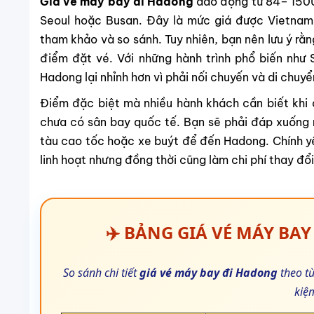
Giá vé máy bay đi Hadong
dao động từ 84– 150U
Seoul hoặc Busan. Đây là mức giá được Vietnam
tham khảo và so sánh. Tuy nhiên, bạn nên lưu ý rằn
điểm đặt vé. Với những hành trình phổ biến như S
Hadong lại nhỉnh hơn vì phải nối chuyến và di chuyể
Điểm đặc biệt mà nhiều hành khách cần biết khi
chưa có sân bay quốc tế. Bạn sẽ phải đáp xuống 
tàu cao tốc hoặc xe buýt để đến Hadong. Chính y
linh hoạt nhưng đồng thời cũng làm chi phí thay đổ
✈️ BẢNG GIÁ VÉ MÁY BA
So sánh chi tiết
giá vé máy bay đi Hadong
theo từ
kiệ