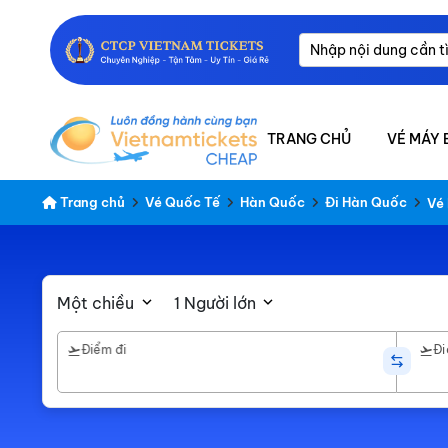
TRANG CHỦ
VÉ MÁY 
Trang chủ
Vé Quốc Tế
Hàn Quốc
Đi Hàn Quốc
Vé
Một chiều
1 Người lớn
Điểm đi
Đi