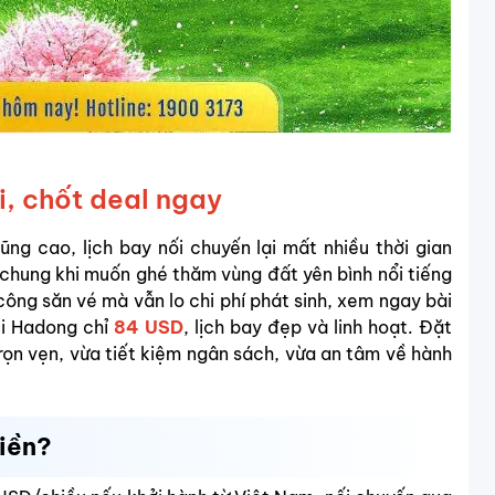
, chốt deal ngay
ng cao, lịch bay nối chuyến lại mất nhiều thời gian
o chung khi muốn ghé thăm vùng đất yên bình nổi tiếng
 công săn vé mà vẫn lo chi phí phát sinh, xem ngay bài
i Hadong chỉ
84 USD
, lịch bay đẹp và linh hoạt. Đặt
ọn vẹn, vừa tiết kiệm ngân sách, vừa an tâm về hành
iền?