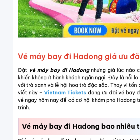
Vé máy bay đi Hadong giá ưu đãi
Đặt
vé máy bay đi Hadong
nhưng giá lúc nào cũ
khiến không ít hành khách ngần ngại. Đây là nỗi l
với trà xanh và lễ hội hoa trà đặc sắc. Thay vì tốn
viết này –
Vietnam Tickets
đang ưu đãi vé bay đ
vé ngay hôm nay để có cơ hội khám phá Hadong tr
trình.
Vé máy bay đi Hadong bao nhiêu t