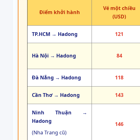
Vé một chiều
Điểm khởi hành
(USD)
TP.HCM → Hadong
121
Hà Nội → Hadong
84
Đà Nẵng → Hadong
118
Cần Thơ → Hadong
143
Ninh Thuận →
Hadong
146
(Nha Trang cũ)