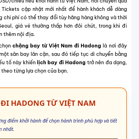
SD/chiều nếu khởi hành từ Việt Nam, nối chuyến qua
 Tickets cập nhật mới nhất để hành khách dễ dàng
g chi phí có thể thay đổi tùy hãng hàng không và thời
eoul, giá vé thường thấp hơn đôi chút, trong khi đi
n thêm nội địa.
 chọn
chặng bay từ Việt Nam đi Hadong
là nơi đây
một sân bay lân cận, sau đó tiếp tục di chuyển bằng
ếu tố này khiến
lịch bay đi Hadong
trở nên đa dạng,
i theo từng lựa chọn của bạn.
Y ĐI HADONG TỪ VIỆT NAM
ng điểm khởi hành để chọn hành trình phù hợp và tiết
m nhất.