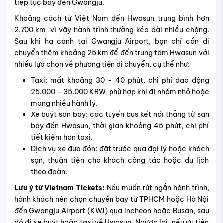
tiếp tục bay đến Gwangju.
Khoảng cách từ Việt Nam đến Hwasun trung bình hơn
2.700 km, vì vậy hành trình thường kéo dài nhiều chặng.
Sau khi hạ cánh tại Gwangju Airport, bạn chỉ cần di
chuyển thêm khoảng 25 km để đến trung tâm Hwasun với
nhiều lựa chọn về phương tiện di chuyển, cụ thể như:
Taxi: mất khoảng 30 – 40 phút, chi phí dao động
25.000 – 35.000 KRW, phù hợp khi đi nhóm nhỏ hoặc
mang nhiều hành lý.
Xe buýt sân bay: các tuyến bus kết nối thẳng từ sân
bay đến Hwasun, thời gian khoảng 45 phút, chi phí
tiết kiệm hơn taxi.
Dịch vụ xe đưa đón: đặt trước qua đại lý hoặc khách
sạn, thuận tiện cho khách công tác hoặc du lịch
theo đoàn.
Lưu ý từ Vietnam Tickets:
Nếu muốn rút ngắn hành trình,
hành khách nên chọn chuyến bay từ TPHCM hoặc Hà Nội
đến Gwangju Airport (KWJ) qua Incheon hoặc Busan, sau
đó đi xe buýt hoặc taxi về Hwasun. Ngược lại, nếu ưu tiên