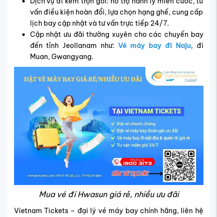
Dịch vụ đi kèm trọn gói: hỗ trợ hành lý miễn cước, tư
vấn điều kiện hoàn đổi, lựa chọn hạng ghế, cung cấp
lịch bay cập nhật và tư vấn trực tiếp 24/7.
Cập nhật ưu đãi thường xuyên cho các chuyến bay
đến tỉnh Jeollanam như:
Vé máy bay đi Naju
, đi
Muan, Gwangyang.
Mua vé đi Hwasun giá rẻ, nhiều ưu đãi
Vietnam Tickets – đại lý vé máy bay chính hãng, liên hệ