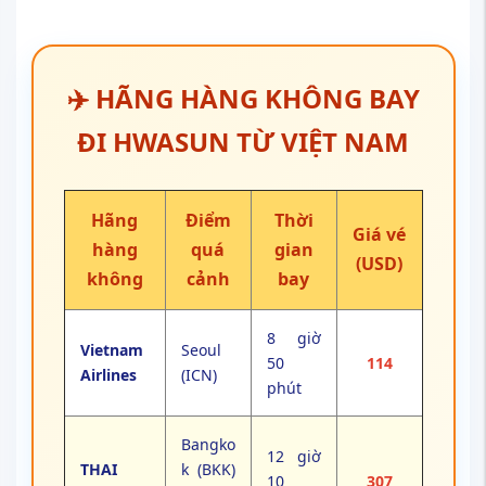
✈️ HÃNG HÀNG KHÔNG BAY
ĐI HWASUN TỪ VIỆT NAM
Hãng
Điểm
Thời
Giá vé
hàng
quá
gian
(USD)
không
cảnh
bay
8 giờ
Vietnam
Seoul
50
114
Airlines
(ICN)
phút
Bangko
12 giờ
THAI
k (BKK)
10
307