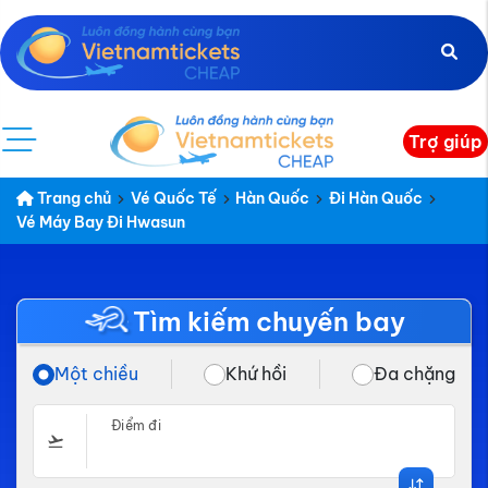
Trợ giúp
Trang chủ
Vé Quốc Tế
Hàn Quốc
Đi Hàn Quốc
Vé Máy Bay Đi Hwasun
Tìm kiếm chuyến bay
Một chiều
Khứ hồi
Đa chặng
Điểm đi