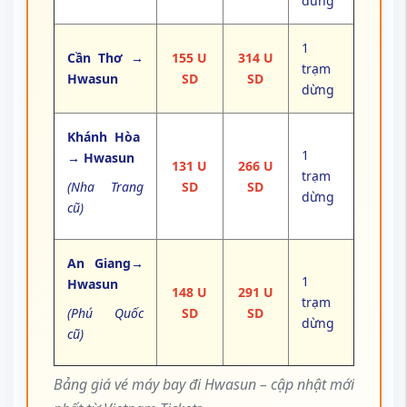
dừng
1
Cần Thơ →
155 U
314 U
trạm
Hwasun
SD
SD
dừng
Khánh Hòa
1
→ Hwasun
131 U
266 U
trạm
(Nha Trang
SD
SD
dừng
cũ)
An Giang→
1
Hwasun
148 U
291 U
trạm
(Phú Quốc
SD
SD
dừng
cũ)
Bảng giá vé máy bay đi Hwasun – cập nhật mới