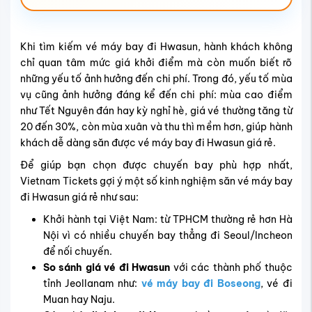
Khi tìm kiếm vé máy bay đi Hwasun, hành khách không
chỉ quan tâm mức giá khởi điểm mà còn muốn biết rõ
những yếu tố ảnh hưởng đến chi phí. Trong đó, yếu tố mùa
vụ cũng ảnh hưởng đáng kể đến chi phí: mùa cao điểm
như Tết Nguyên đán hay kỳ nghỉ hè, giá vé thường tăng từ
20 đến 30%, còn mùa xuân và thu thì mềm hơn, giúp hành
khách dễ dàng săn được vé máy bay đi Hwasun giá rẻ.
Để giúp bạn chọn được chuyến bay phù hợp nhất,
Vietnam Tickets gợi ý một số kinh nghiệm săn vé máy bay
đi Hwasun giá rẻ như sau:
Khởi hành tại Việt Nam: từ TPHCM thường rẻ hơn Hà
Nội vì có nhiều chuyến bay thẳng đi Seoul/Incheon
để nối chuyến.
So sánh giá vé đi Hwasun
với các thành phố thuộc
tỉnh Jeollanam như:
vé máy bay đi Boseong
, vé đi
Muan hay Naju.