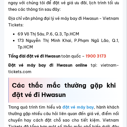
ngay với chúng tôi để đặt vé giá ưu đãi, lịch trình tối ưu
theo các thông tin sau đây:
Địa chỉ văn phòng đại lý vé máy bay đi Hwasun - Vietnam
Tickets:
69 Võ Thị Sáu, P.6, Q.3, Tp.HCM
173 Nguyễn Thị Minh Khai, P.Phạm Ngũ Lão, Q.1,
Tp.HCM
Tổng đài đặt vé đi Hwasun
toàn quốc –
1900 3173
Đặt vé máy bay đi Hwasun online
tại: vietnam-
tickets.com
Các thắc mắc thường gặp khi
đặt vé đi Hwasun
Trong quá trình tìm hiểu và
đặt vé máy bay
, hành khách
thường gặp nhiều câu hỏi liên quan đến giá vé, điểm nối
chuyến hay cách đặt chỗ sao cho tiết kiệm. Vietnam
Tickets đã tổng hợp một số thắc mắc phổ biến dưới đây