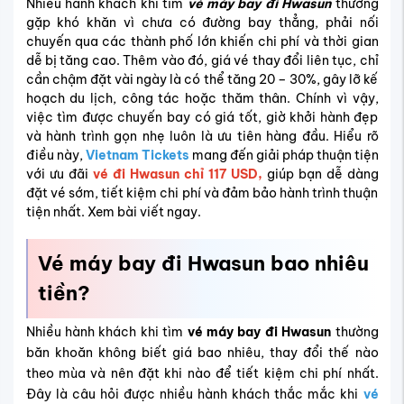
Nhiều hành khách khi tìm
vé máy bay đi Hwasun
thường
gặp khó khăn vì chưa có đường bay thẳng, phải nối
chuyến qua các thành phố lớn khiến chi phí và thời gian
dễ bị tăng cao. Thêm vào đó, giá vé thay đổi liên tục, chỉ
cần chậm đặt vài ngày là có thể tăng 20 – 30%, gây lỡ kế
hoạch du lịch, công tác hoặc thăm thân. Chính vì vậy,
việc tìm được chuyến bay có giá tốt, giờ khởi hành đẹp
và hành trình gọn nhẹ luôn là ưu tiên hàng đầu. Hiểu rõ
điều này,
Vietnam Tickets
mang đến giải pháp thuận tiện
với ưu đãi
v
é
đi Hwasun chỉ 117 USD,
giúp bạn dễ dàng
đặt vé sớm, tiết kiệm chi phí và đảm bảo hành trình thuận
tiện nhất. Xem bài viết ngay.
Vé máy bay đi Hwasun bao nhiêu
tiền?
Nhiều hành khách khi tìm
vé máy bay đi Hwasun
thường
băn khoăn không biết giá bao nhiêu, thay đổi thế nào
theo mùa và nên đặt khi nào để tiết kiệm chi phí nhất.
Đây là câu hỏi được nhiều hành khách thắc mắc khi
vé