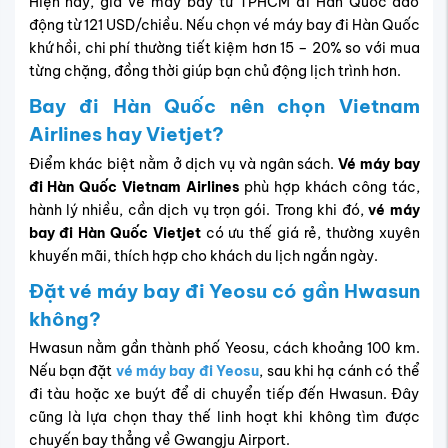
Hiện nay, giá vé máy bay từ TPHCM đi Hàn Quốc dao
động từ 121 USD/chiều. Nếu chọn vé máy bay đi Hàn Quốc
khứ hồi, chi phí thường tiết kiệm hơn 15 – 20% so với mua
từng chặng, đồng thời giúp bạn chủ động lịch trình hơn.
Bay đi Hàn Quốc nên chọn Vietnam
Airlines hay Vietjet?
Điểm khác biệt nằm ở dịch vụ và ngân sách.
Vé máy bay
đi Hàn Quốc Vietnam Airlines
phù hợp khách công tác,
hành lý nhiều, cần dịch vụ trọn gói. Trong khi đó,
vé máy
bay đi Hàn Quốc Vietjet
có ưu thế giá rẻ, thường xuyên
khuyến mãi, thích hợp cho khách du lịch ngắn ngày.
Đặt vé máy bay đi Yeosu có gần Hwasun
không?
Hwasun nằm gần thành phố Yeosu, cách khoảng 100 km.
Nếu bạn đặt
vé máy bay đi Yeosu
, sau khi hạ cánh có thể
đi tàu hoặc xe buýt để di chuyển tiếp đến Hwasun. Đây
cũng là lựa chọn thay thế linh hoạt khi không tìm được
chuyến bay thẳng về Gwangju Airport.