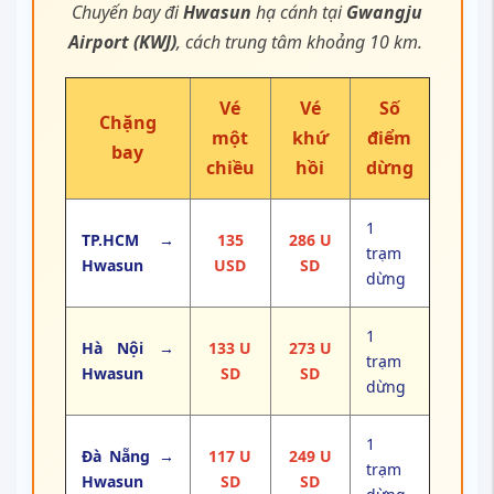
Chuyến bay đi
Hwasun
hạ cánh tại
Gwangju
Airport (KWJ)
, cách trung tâm khoảng 10 km.
Vé
Vé
Số
Chặng
một
khứ
điểm
bay
chiều
hồi
dừng
1
TP.HCM →
135
286 U
trạm
Hwasun
USD
SD
dừng
1
Hà Nội →
133 U
273 U
trạm
Hwasun
SD
SD
dừng
1
Đà Nẵng →
117 U
249 U
trạm
Hwasun
SD
SD