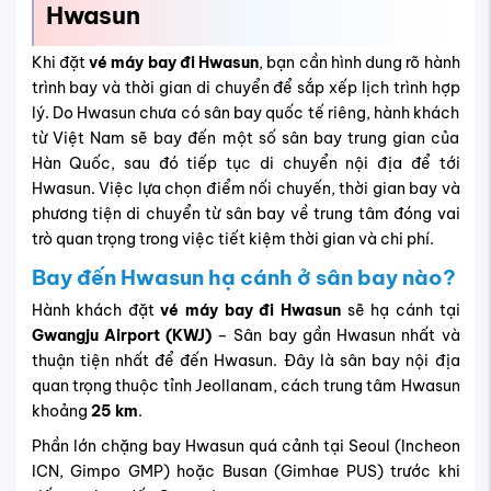
Hwasun
Khi đặt
vé máy bay đi Hwasun
, bạn cần hình dung rõ hành
trình bay và thời gian di chuyển để sắp xếp lịch trình hợp
lý. Do Hwasun chưa có sân bay quốc tế riêng, hành khách
từ Việt Nam sẽ bay đến một số sân bay trung gian của
Hàn Quốc, sau đó tiếp tục di chuyển nội địa để tới
Hwasun. Việc lựa chọn điểm nối chuyến, thời gian bay và
phương tiện di chuyển từ sân bay về trung tâm đóng vai
trò quan trọng trong việc tiết kiệm thời gian và chi phí.
Bay đến Hwasun hạ cánh ở sân bay nào?
Hành khách đặt
vé máy bay đi Hwasun
sẽ hạ cánh tại
Gwangju Airport (KWJ)
– Sân bay gần Hwasun nhất và
thuận tiện nhất để đến Hwasun. Đây là sân bay nội địa
quan trọng thuộc tỉnh Jeollanam, cách trung tâm Hwasun
khoảng
25 km
.
Phần lớn chặng bay Hwasun quá cảnh tại Seoul (Incheon
ICN, Gimpo GMP) hoặc Busan (Gimhae PUS) trước khi