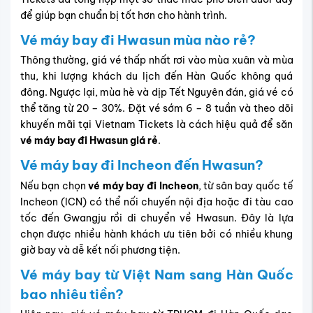
để giúp bạn chuẩn bị tốt hơn cho hành trình.
Vé máy bay đi Hwasun mùa nào rẻ?
Thông thường, giá vé thấp nhất rơi vào mùa xuân và mùa
thu, khi lượng khách du lịch đến Hàn Quốc không quá
đông. Ngược lại, mùa hè và dịp Tết Nguyên đán, giá vé có
thể tăng từ 20 – 30%. Đặt vé sớm 6 – 8 tuần và theo dõi
khuyến mãi tại Vietnam Tickets là cách hiệu quả để săn
vé máy bay đi Hwasun giá rẻ
.
Vé máy bay đi Incheon đến Hwasun?
Nếu bạn chọn
vé máy bay đi Incheon
, từ sân bay quốc tế
Incheon (ICN) có thể nối chuyến nội địa hoặc đi tàu cao
tốc đến Gwangju rồi di chuyển về Hwasun. Đây là lựa
chọn được nhiều hành khách ưu tiên bởi có nhiều khung
giờ bay và dễ kết nối phương tiện.
Vé máy bay từ Việt Nam sang Hàn Quốc
bao nhiêu tiền?