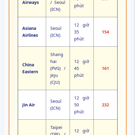
Airways
/ Seoul
phút
(ICN)
12 giờ
Asiana
Seoul
35
154
Airlines
(ICN)
phút
Shang
hai
12 giờ
China
(PVG) /
45
161
Eastern
Jeju
phút
(CJU)
12 giờ
Seoul
Jin Air
50
232
(ICN)
phút
Taipei
12 giờ
(TPE) /