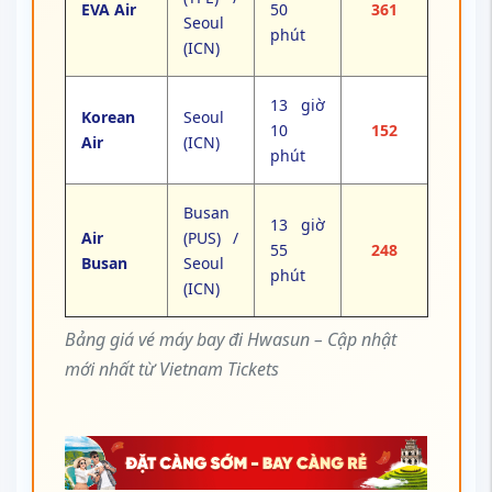
EVA Air
50
361
Seoul
phút
(ICN)
13 giờ
Korean
Seoul
10
152
Air
(ICN)
phút
Busan
13 giờ
Air
(PUS) /
55
248
Busan
Seoul
phút
(ICN)
Bảng giá vé máy bay đi Hwasun – Cập nhật
mới nhất từ Vietnam Tickets