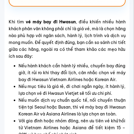
Khi tìm
vé máy bay đi Hwasun
, điều khiến nhiều hành
khách phân vân không phải chỉ là giá vé, mà là chọn hãng
nào phù hợp với ngân sách, hành lý, lịch trình và dịch vụ
mong muốn. Để quyết định đúng, bạn cần so sánh chi tiết
giữa các hãng, ngoài ra có thể tham khảo các mẹo hữu
ích sau đây:
Nếu hành khách cần hành lý nhiều, chuyến bay đúng
giờ, ít rủi ro khi thay đổi lịch, cân nhắc chọn vé máy
bay đi Hwasun Vietnam Airlines hoặc Korean Air.
Nếu mục tiêu là giá rẻ, đi chơi ngắn ngày, ít hành lý,
lựa chọn vé đi Hwasun Vietjet sẽ tối ưu chi phí.
Nếu muốn dịch vụ chuẩn quốc tế, nối chuyến thuận
tiện tại Seoul hoặc Busan, thì vé máy bay đi Hwasun
Korean Air và Asiana Airlines là lựa chọn an toàn.
Với gia đình hoặc nhóm đông, nên ưu tiên vé khứ hồi
từ Vietnam Airlines hoặc Asiana để tiết kiệm 15 –