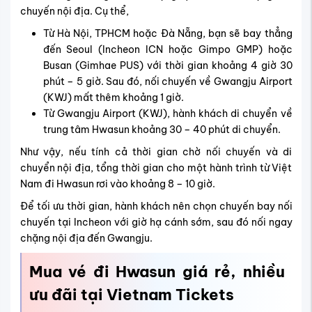
chuyến nội địa. Cụ thể,
Từ Hà Nội, TPHCM hoặc Đà Nẵng, bạn sẽ bay thẳng
đến Seoul (Incheon ICN hoặc Gimpo GMP) hoặc
Busan (Gimhae PUS) với thời gian khoảng 4 giờ 30
phút – 5 giờ. Sau đó, nối chuyến về Gwangju Airport
(KWJ) mất thêm khoảng 1 giờ.
Từ Gwangju Airport (KWJ), hành khách di chuyển về
trung tâm Hwasun khoảng 30 – 40 phút di chuyển.
Như vậy, nếu tính cả thời gian chờ nối chuyến và di
chuyển nội địa, tổng thời gian cho một hành trình từ Việt
Nam đi Hwasun rơi vào khoảng 8 – 10 giờ.
Để tối ưu thời gian, hành khách nên chọn chuyến bay nối
chuyến tại Incheon với giờ hạ cánh sớm, sau đó nối ngay
chặng nội địa đến Gwangju.
Mua vé đi Hwasun giá rẻ, nhiều
ưu đãi tại Vietnam Tickets