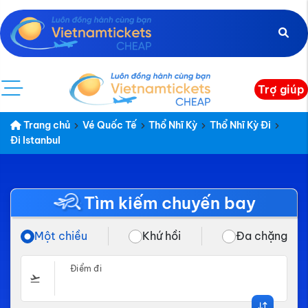
Trợ giúp
Trang chủ
Vé Quốc Tế
Thổ Nhĩ Kỳ
Thổ Nhĩ Kỳ Đi
Đi Istanbul
Tìm kiếm chuyến bay
Một chiều
Khứ hồi
Đa chặng
Điểm đi