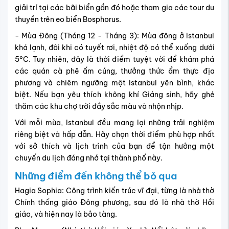
giải trí tại các bãi biển gần đó hoặc tham gia các tour du
thuyền trên eo biển Bosphorus.
- Mùa Đông (Tháng 12 - Tháng 3): Mùa đông ở Istanbul
khá lạnh, đôi khi có tuyết rơi, nhiệt độ có thể xuống dưới
5°C. Tuy nhiên, đây là thời điểm tuyệt vời để khám phá
các quán cà phê ấm cúng, thưởng thức ẩm thực địa
phương và chiêm ngưỡng một Istanbul yên bình, khác
biệt. Nếu bạn yêu thích không khí Giáng sinh, hãy ghé
thăm các khu chợ trời đầy sắc màu và nhộn nhịp.
Với mỗi mùa, Istanbul đều mang lại những trải nghiệm
riêng biệt và hấp dẫn. Hãy chọn thời điểm phù hợp nhất
với sở thích và lịch trình của bạn để tận hưởng một
chuyến du lịch đáng nhớ tại thành phố này.
Những điểm đến không thể bỏ qua
Hagia Sophia: Công trình kiến trúc vĩ đại, từng là nhà thờ
Chính thống giáo Đông phương, sau đó là nhà thờ Hồi
giáo, và hiện nay là bảo tàng.