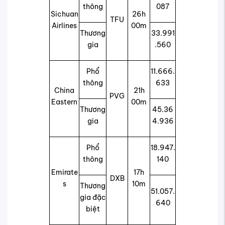
thông
087
Sichuan
26h
TFU
Airlines
00m
Thương
33.991
gia
.560
Phổ
11.666.
thông
633
China
21h
PVG
Eastern
00m
Thương
45.36
gia
4.936
Phổ
18.947.
thông
140
Emirate
17h
DXB
s
10m
Thương
51.057.
gia đặc
640
biệt