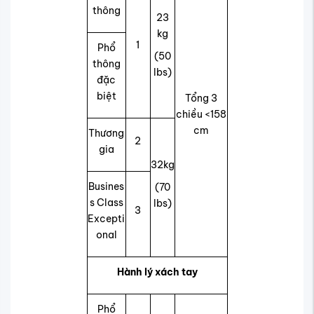
thông
23
kg
1
Phổ
(50
thông
lbs)
đặc
biệt
Tổng 3
chiều <158
cm
Thương
2
gia
32kg
Busines
(70
s Class
lbs)
3
Excepti
onal
Hành lý xách tay
Phổ