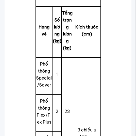
Tổng
Số
trọn
Hạng
lượ
g
Kích thước
vé
ng
lượn
(cm)
(kg)
g
(kg)
Phổ
thông
1
Special
/Saver
Phổ
thông
2
23
Flex/Fl
ex Plus
3 chiều ≤