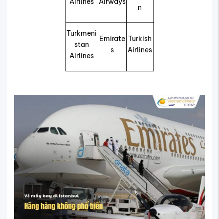
Airlines
Airways
n
Turkmeni
Emirate
Turkish
stan
s
Airlines
Airlines