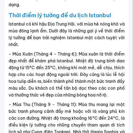
dạng.
Thời điểm lý tưởng để du lịch Istanbul
Istanbul có khí hậu Địa Trung Hải, với mùa hè nóng khô và
mùa đông lạnh ẩm. Dưới đây là những gợi ý về thời điểm
lý tưởng để bạn trải nghiệm Istanbul một cách tuyệt vời
nhất.
- Mùa Xuân (Tháng 4 - Tháng 6): Mùa xuân là thời điểm
đẹp nhất để khám phá Istanbul. Nhiệt độ trung bình dao
động từ 15°C đến 25°C, không khí mát mẻ, dễ chịu, thích
hợp cho các hoạt động ngoài trời. Đây cũng là lúc lễ hội
hoa tulip diễn ra, biến thành phố thành một bức tranh đầy
màu sắc. Du khách có thể tản bộ dọc theo các con phố
và thưởng thức vẻ đẹp của những bông hoa nở rộ.
- Mùa Thu (Tháng 9 - Tháng 11): Mùa thu mang lại một
bức tranh phong cảnh đầy mê hoặc với lá vàng phủ kín
các con đường. Nhiệt độ trong khoảng 16°C đến 24°C, là
điều kiện lý tưởng cho những chuyến tham quan di tích
lịch sử như Cung điện Topkapi, Nhà thờ Hagia Sophia và