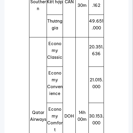
Souther
Kết hợp
CAN
30m
.162
n
Thương
49.651
gia
.000
Econo
20.351.
my
636
Classic
Econo
my
21.015.
Conven
000
ience
Econo
Qatar
14h
my
DOH
30.153.
Airways
00m
Comfor
000
t