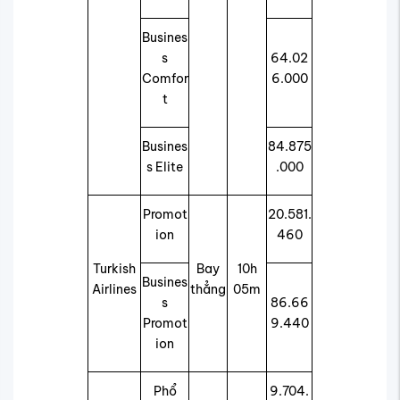
Busines
s
64.02
Comfor
6.000
t
Busines
84.875
s Elite
.000
Promot
20.581.
ion
460
Turkish
Bay
10h
Busines
Airlines
thẳng
05m
s
86.66
Promot
9.440
ion
Phổ
9.704.