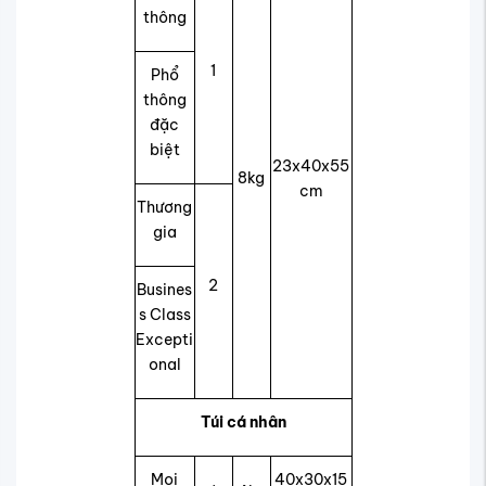
thông
1
Phổ
thông
đặc
biệt
23x40x55
8kg
cm
Thương
gia
2
Busines
s Class
Excepti
onal
Túi cá nhân
Mọi
40x30x15