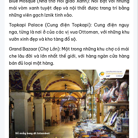
Blue Mosque (Nhà thờ Hồi giáo Xanh): Nổi bật với những
mái vòm xanh tuyệt đẹp và nội thất được trang trí bằng
những viên gạch Iznik tinh xảo.
Topkapi Palace (Cung điện Topkapi): Cung điện nguy
nga, từng là nơi ở của các vị vua Ottoman, với những khu
vườn xinh đẹp và kho tàng đồ sộ.
Grand Bazaar (Chợ Lớn): Một trong những khu chợ có mái
che lâu đời và lớn nhất thế giới, với hàng ngàn cửa hàng
bán đủ loại mặt hàng.