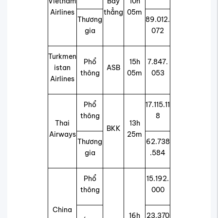
Vietnam
Bay
10h
Airlines
thẳng
05m
Thương
89.012.
gia
072
Turkmen
Phổ
15h
7.847.
istan
ASB
thông
05m
053
Airlines
Phổ
17.115.11
thông
8
Thai
13h
BKK
Airways
25m
Thương
62.738
gia
.584
Phổ
15.192.
thông
000
China
16h
23.370