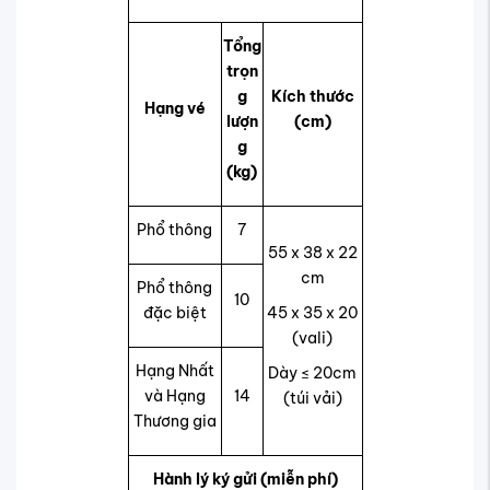
Tổng
trọn
g
Kích thước
Hạng vé
lượn
(cm)
g
(kg)
Phổ thông
7
55 x 38 x 22
cm
Phổ thông
10
đặc biệt
45 x 35 x 20
(vali)
Hạng Nhất
Dày ≤ 20cm
và Hạng
14
(túi vải)
Thương gia
Hành lý ký gửi (miễn phí)