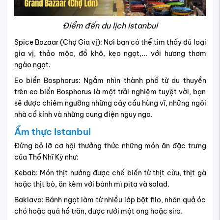
Điểm đến du lịch Istanbul
Spice Bazaar (Chợ Gia vị): Nơi bạn có thể tìm thấy đủ loại
gia vị, thảo mộc, đồ khô, kẹo ngọt,... với hương thơm
ngào ngạt.
Eo biển Bosphorus: Ngắm nhìn thành phố từ du thuyền
trên eo biển Bosphorus là một trải nghiệm tuyệt vời, bạn
sẽ được chiêm ngưỡng những cây cầu hùng vĩ, những ngôi
nhà cổ kính và những cung điện nguy nga.
Ẩm thực Istanbul
Đừng bỏ lỡ cơ hội thưởng thức những món ăn đặc trưng
của Thổ Nhĩ Kỳ như:
Kebab: Món thịt nướng được chế biến từ thịt cừu, thịt gà
hoặc thịt bò, ăn kèm với bánh mì pita và salad.
Baklava: Bánh ngọt làm từ nhiều lớp bột filo, nhân quả óc
chó hoặc quả hồ trăn, được rưới mật ong hoặc siro.