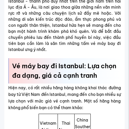
Istanbul - thành phố duy nhất trên thế giới nằm trên hai
lục địa Á - Âu, là nơi giao thoa giữa những nền văn minh
rực rỡ và những câu chuyện lịch sử đầy mê hoặc. Với
những di sản kiến trúc độc đáo, ẩm thực phong phú và
con người thân thiện, Istanbul hứa hẹn sẽ mang đến cho
bạn một hành trình khám phá khó quên. Và để bắt đầu
chuyến phiêu lưu đến thành phố huyền bí này, việc đầu
tiên bạn cần làm là săn tìm những tấm vé máy bay đi
Istanbul ưng ý nhất.
Vé máy bay đi Istanbul: Lựa chọn
đa dạng, giá cả cạnh tranh
Hiện nay, có rất nhiều hãng hàng không khai thác đường
bay từ Việt Nam đến Istanbul, mang đến cho bạn nhiều sự
lựa chọn với mức giá vé cạnh tranh. Một số hãng hàng
không phổ biến bạn có thể tham khảo:
China
Vietnam
Thai
Souther