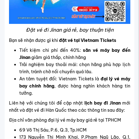
Đặt vé đi Jinan giá rẻ, bay thuận tiện
Bạn sẽ nhận được gì khi
đặt vé tại Vietnam Tickets
Tiết kiệm chi phí đến 40%:
săn vé máy bay đến
Jinan
giảm giá thấp, chính hãng
Trải nghiệm bay thoải mái: chọn hãng phù hợp lịch
trình, tránh chờ nối chuyến quá lâu.
An tâm tuyệt đối: Vietnam Tickets là
đại lý vé máy
bay chính hãng
, được hàng nghìn khách hàng tin
tưởng.
Liên hệ với chúng tôi để cập nhật
lịch bay đi Jinan
mới
nhất và đặt vé đi Hàn Quốc theo các thông tin sau đây:
Địa chỉ văn phòng đại lý vé máy bay giá rẻ tại TPHCM
69 Võ Thị Sáu, P.6, Q.3, Tp.HCM
173 Nguyễn Thị Minh Khai, P.Phạm Ngũ Lão, Q.1,