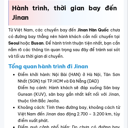
Hành trình, thời gian bay đến
Jinan
Từ Việt Nam, các chuyến bay đến
Jinan Hàn Quốc
chưa
có đường bay thẳng nên hành khách cần nối chuyến tại
Seoul
hoặc
Busan
. Để hành trình thuận tiện nhất, bạn cần
nắm rõ các thông tin quan trọng sau đây để tránh sai sót
và tối ưu thời gian di chuyển.
Tổng quan hành trình đi Jinan
Điểm khởi hành: Nội Bài (HAN) ở Hà Nội, Tân Sơn
Nhất (SGN) tại TP.HCM và Đà Nẵng (DAD)
Điểm hạ cánh: Hành khách sẽ đáp xuống Sân bay
Gunsan (KUV), sân bay gần nhất kết nối với Jinan,
thuộc tỉnh Bắc Jeolla.
Khoảng cách: Tính theo đường bay, khoảng cách từ
Việt Nam đến Jinan dao động 2.700 – 3.200 km, tùy
điểm xuất phát.
Điểm quá cảnh phổ biến: Do chưa có đường bay