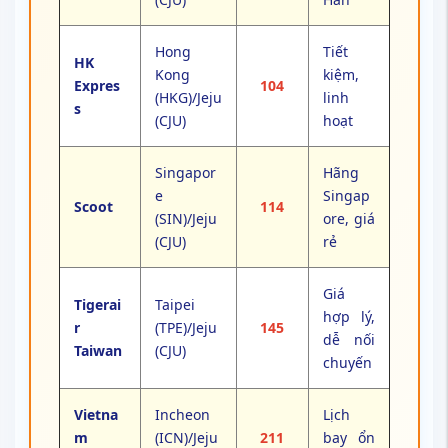
Hong
Tiết
HK
Kong
kiệm,
Expres
104
(HKG)/Jeju
linh
s
(CJU)
hoạt
Singapor
Hãng
e
Singap
Scoot
114
(SIN)/Jeju
ore, giá
(CJU)
rẻ
Giá
Tigerai
Taipei
hợp lý,
r
(TPE)/Jeju
145
dễ nối
Taiwan
(CJU)
chuyến
Vietna
Incheon
Lịch
m
(ICN)/Jeju
211
bay ổn