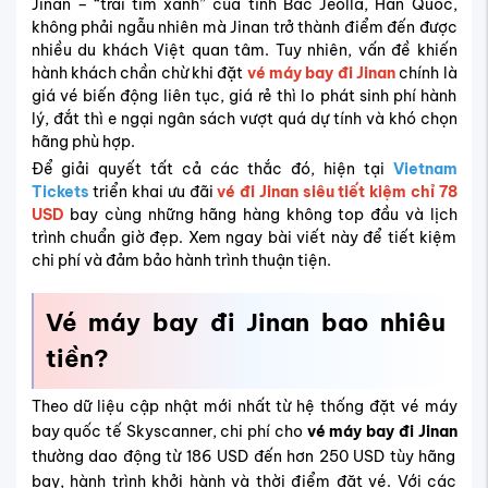
Jinan – “trái tim xanh” của tỉnh Bắc Jeolla, Hàn Quốc,
không phải ngẫu nhiên mà Jinan trở thành điểm đến được
nhiều du khách Việt quan tâm. Tuy nhiên, vấn đề khiến
hành khách chần chừ khi đặt
vé máy bay đi Jinan
chính là
giá vé biến động liên tục, giá rẻ thì lo phát sinh phí hành
lý, đắt thì e ngại ngân sách vượt quá dự tính và khó chọn
hãng phù hợp.
Để giải quyết tất cả các thắc đó, hiện tại
Vietnam
Tickets
triển khai ưu đãi
vé đi Jinan siêu tiết kiệm chỉ 78
USD
bay cùng những hãng hàng không top đầu và lịch
trình chuẩn giờ đẹp. Xem ngay bài viết này để tiết kiệm
chi phí và đảm bảo hành trình thuận tiện.
Vé máy bay đi Jinan bao nhiêu
tiền?
Theo dữ liệu cập nhật mới nhất từ hệ thống đặt vé máy
bay quốc tế Skyscanner, chi phí cho
vé máy bay đi Jinan
thường dao động từ 186 USD đến hơn 250 USD tùy hãng
bay, hành trình khởi hành và thời điểm đặt vé. Với các