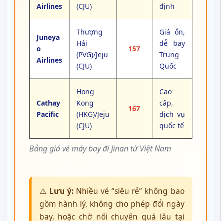
Airlines
(CJU)
định
Thượng
Giá ổn,
Juneya
Hải
dễ bay
o
157
(PVG)/Jeju
Trung
Airlines
(CJU)
Quốc
Hong
Cao
Cathay
Kong
cấp,
167
Pacific
(HKG)/Jeju
dịch vụ
(CJU)
quốc tế
Bảng giá vé máy bay đi Jinan từ Việt Nam
⚠️
Lưu ý:
Nhiều vé “siêu rẻ” không bao
gồm hành lý, không cho phép đổi ngày
bay, hoặc chờ nối chuyến quá lâu tại