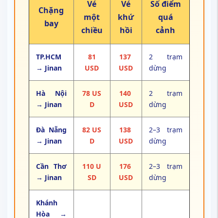
Vé
Vé
Số điểm
Chặng
một
khứ
quá
bay
chiều
hồi
cảnh
TP.HCM
81
137
2 trạm
→ Jinan
USD
USD
dừng
Hà Nội
78 US
140
2 trạm
→ Jinan
D
USD
dừng
Đà Nẵng
82 US
138
2–3 trạm
→ Jinan
D
USD
dừng
Cần Thơ
110 U
176
2–3 trạm
→ Jinan
SD
USD
dừng
Khánh
Hòa →