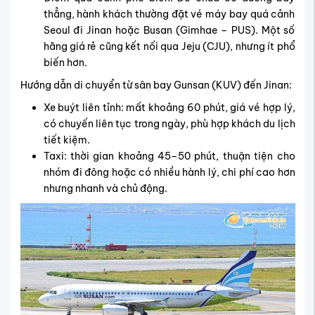
thẳng, hành khách thường đặt vé máy bay quá cảnh
Seoul đi Jinan hoặc Busan (Gimhae – PUS). Một số
hãng giá rẻ cũng kết nối qua Jeju (CJU), nhưng ít phổ
biến hơn.
Hướng dẫn di chuyển từ sân bay Gunsan (KUV) đến Jinan:
Xe buýt liên tỉnh: mất khoảng 60 phút, giá vé hợp lý,
có chuyến liên tục trong ngày, phù hợp khách du lịch
tiết kiệm.
Taxi: thời gian khoảng 45–50 phút, thuận tiện cho
nhóm đi đông hoặc có nhiều hành lý, chi phí cao hơn
nhưng nhanh và chủ động.