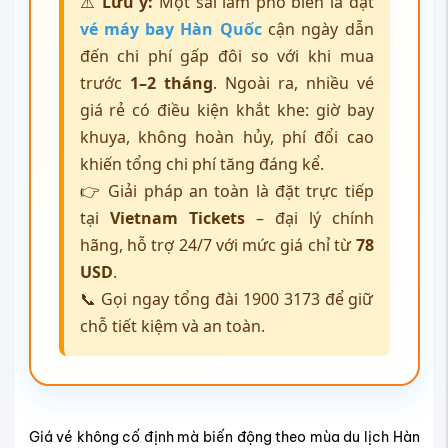
⚠️
Lưu ý:
Một sai lầm phổ biến là đặt
vé máy bay Hàn Quốc
cận ngày dẫn
đến chi phí gấp đôi so với khi mua
trước
1–2 tháng
. Ngoài ra, nhiều vé
giá rẻ có điều kiện khắt khe: giờ bay
khuya, không hoàn hủy, phí đổi cao
khiến tổng chi phí tăng đáng kể.
👉 Giải pháp an toàn là đặt trực tiếp
tại
Vietnam Tickets
– đại lý chính
hãng, hỗ trợ 24/7 với mức giá chỉ từ
78
USD
.
📞 Gọi ngay tổng đài 1900 3173 để giữ
chỗ tiết kiệm và an toàn.
Giá vé không cố định mà biến động theo mùa du lịch Hàn