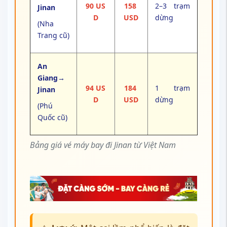
90 US
158
2–3 trạm
Jinan
D
USD
dừng
(Nha
Trang cũ)
An
Giang→
94 US
184
1 trạm
Jinan
D
USD
dừng
(Phú
Quốc cũ)
Bảng giá vé máy bay đi Jinan từ Việt Nam