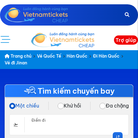
Trợ giúp
Trang chủ
Vé Quốc Tế
Hàn Quốc
Đi Hàn Quốc
Vé đi Jinan
Tìm kiếm chuyến bay
Một chiều
Khứ hồi
Đa chặng
Điểm đi