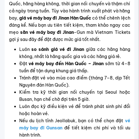
Quốc, hãng hàng không, thời gian nối chuyến và thậm chí
cả ngày trong tuần. Tùy vào hành trình xuất phát và hãng
bay,
giá vé máy bay đi Jinan Hàn Quốc
có thể chênh lệch
đáng kể. Nếu bạn ưu tiên tiết kiệm, tham khảo ngay cac
mẹo
săn vé máy bay đi Jinan
-Gun mà Vietnam Tickets
gợi ý sau đây để đặt được mức giá tốt nhất.
Luôn
so sánh giá vé đi Jinan
giữa các hãng hàng
không, nhất là hãng quốc gia và các hãng giá rẻ.
Đặt
vé máy bay đến Hàn Quốc – Jinan
sớm từ 4–8
tuần để tận dụng khung giá thấp.
Tránh đặt vé vào mùa cao điểm (tháng 7–8, dịp Tết
Nguyên đán Hàn Quốc).
Kiểm tra kỹ thời gian nối chuyến tại Seoul hoặc
Busan, hạn chế chờ đợi trên 5 giờ.
Luôn đọc kỹ điều kiện vé để tránh phát sinh phí đổi
hoặc hoàn vé.
Nếu du lịch tỉnh Jeollabuk, bạn có thể chọn đặt
vé
máy bay đi Gunsan
để tiết kiệm chi phí và tối ưu
hành trình.