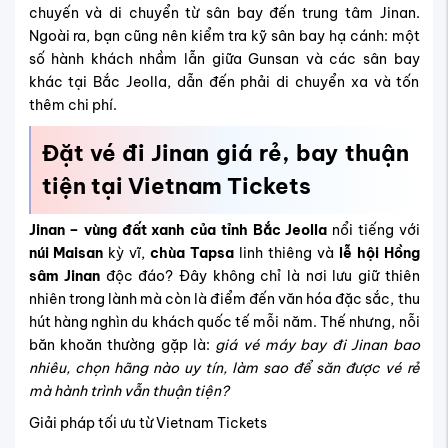
chuyến và di chuyển từ sân bay đến trung tâm Jinan.
Ngoài ra, bạn cũng nên kiểm tra kỹ sân bay hạ cánh: một
số hành khách nhầm lẫn giữa Gunsan và các sân bay
khác tại Bắc Jeolla, dẫn đến phải di chuyển xa và tốn
thêm chi phí.
Đặt vé đi Jinan giá rẻ, bay thuận
tiện tại Vietnam Tickets
Jinan – vùng đất xanh của tỉnh Bắc Jeolla
nổi tiếng với
núi Maisan
kỳ vĩ,
chùa Tapsa
linh thiêng và
lễ hội Hồng
sâm Jinan
độc đáo? Đây không chỉ là nơi lưu giữ thiên
nhiên trong lành mà còn là điểm đến văn hóa đặc sắc, thu
hút hàng nghìn du khách quốc tế mỗi năm. Thế nhưng, nỗi
băn khoăn thường gặp là:
giá vé máy bay đi Jinan bao
nhiêu, chọn hãng nào uy tín, làm sao để săn được vé rẻ
mà hành trình vẫn thuận tiện?
Giải pháp tối ưu từ Vietnam Tickets