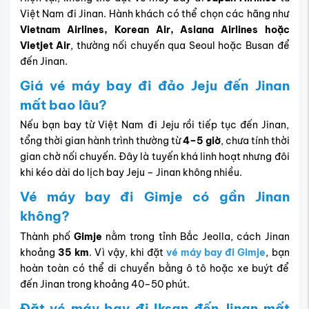
Việt Nam đi Jinan. Hành khách có thể chọn các hãng như
Vietnam Airlines, Korean Air, Asiana Airlines hoặc
Vietjet Air
, thường nối chuyến qua Seoul hoặc Busan để
đến Jinan.
Giá vé máy bay đi đảo Jeju đến Jinan
mất bao lâu?
Nếu bạn bay từ Việt Nam đi Jeju rồi tiếp tục đến Jinan,
tổng thời gian hành trình thường từ
4–5 giờ
, chưa tính thời
gian chờ nối chuyến. Đây là tuyến khá linh hoạt nhưng đôi
khi kéo dài do lịch bay Jeju – Jinan không nhiều.
Vé máy bay đi Gimje có gần Jinan
không?
Thành phố
Gimje
nằm trong tỉnh Bắc Jeolla, cách Jinan
khoảng
35 km
. Vì vậy, khi đặt
vé máy bay đi Gimje
, bạn
hoàn toàn có thể di chuyển bằng ô tô hoặc xe buýt để
đến Jinan trong khoảng 40–50 phút.
Đặt vé máy bay đi Iksan đến Jinan mất