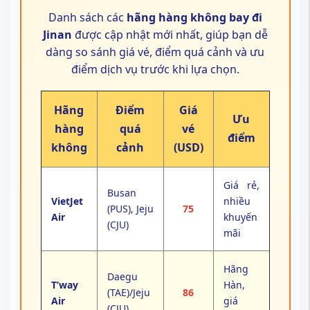
Danh sách các
hãng hàng không bay đi
Jinan
được cập nhật mới nhất, giúp bạn dễ
dàng so sánh giá vé, điểm quá cảnh và ưu
điểm dịch vụ trước khi lựa chọn.
Hãng
Điểm
Giá
Ưu
hàng
quá
vé
điểm
không
cảnh
(USD)
Giá rẻ,
Busan
VietJet
nhiều
(PUS), Jeju
75
Air
khuyến
(CJU)
mãi
Hãng
Daegu
T’way
Hàn,
(TAE)/Jeju
86
Air
giá
(CJU)