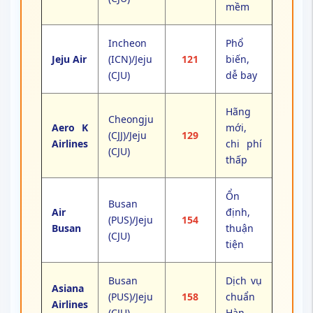
mềm
Incheon
Phổ
Jeju Air
(ICN)/Jeju
121
biến,
(CJU)
dễ bay
Hãng
Cheongju
Aero K
mới,
(CJJ)/Jeju
129
Airlines
chi phí
(CJU)
thấp
Ổn
Busan
Air
định,
(PUS)/Jeju
154
Busan
thuận
(CJU)
tiện
Busan
Dịch vụ
Asiana
(PUS)/Jeju
158
chuẩn
Airlines
(CJU)
Hàn