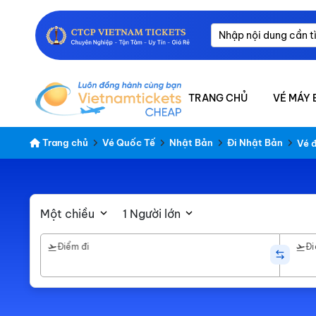
TRANG CHỦ
VÉ MÁY 
Trang chủ
Vé Quốc Tế
Nhật Bản
Đi Nhật Bản
Vé đ
Một chiều
1 Người lớn
Điểm đi
Đi