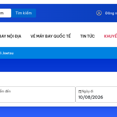
Tìm kiếm
Đăng 
BAY NỘI ĐỊA
VÉ MÁY BAY QUỐC TẾ
TIN TỨC
KHUYẾ
i Joetsu
ểm đến
Ngày đi