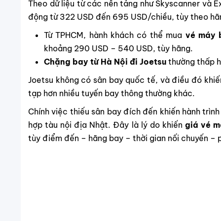
Theo dữ liệu từ các nền tảng như Skyscanner và E
động từ 322 USD đến 695 USD/chiều, tùy theo hãn
Từ TPHCM, hành khách có thể mua
vé máy 
khoảng 290 USD – 540 USD, tùy hãng.
Chặng bay từ
Hà Nội đi Joetsu
thường thấp 
Joetsu không có sân bay quốc tế, và điều đó khiế
tạp hơn nhiều tuyến bay thông thường khác.
Chính việc thiếu sân bay đích đến khiến hành trình
hợp tàu nội địa Nhật. Đây là lý do khiến
giá vé m
tùy điểm đến – hãng bay – thời gian nối chuyến – p