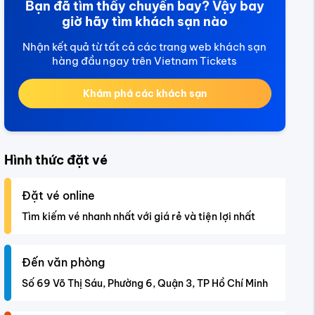
Bạn đã tìm thấy chuyến bay? Vậy bay
giờ hãy tìm khách sạn nào
Nhận kết quả từ tất cả các trang web khách sạn
hàng đầu ngay trên Vietnam Tickets
Khám phá các khách sạn
Hình thức đặt vé
Đặt vé online
Tìm kiếm vé nhanh nhất với giá rẻ và tiện lợi nhất
Đến văn phòng
Số 69 Võ Thị Sáu, Phường 6, Quận 3, TP Hồ Chí Minh