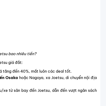
etsu bao nhiêu tiền?
etsu giá đắt:
á tăng đến 40%, mất luôn các deal tốt.
ến Osaka
hoặc Nagoya, xa Joetsu, di chuyển nội địa
tàu/xe từ sân bay đến Joetsu, dẫn đến vượt ngân sách