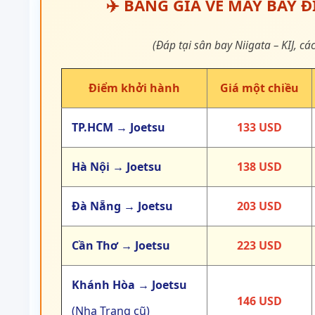
✈️ BẢNG GIÁ VÉ MÁY BAY Đ
(Đáp tại sân bay Niigata – KIJ, 
Điểm khởi hành
Giá một chiều
TP.HCM → Joetsu
133 USD
Hà Nội → Joetsu
138 USD
Đà Nẵng → Joetsu
203 USD
Cần Thơ → Joetsu
223 USD
Khánh Hòa → Joetsu
146 USD
(Nha Trang cũ)