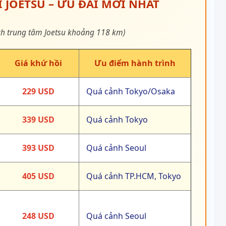
I JOETSU – ƯU ĐÃI MỚI NHẤT
cách trung tâm Joetsu khoảng 118 km)
Giá khứ hồi
Ưu điểm hành trình
229 USD
Quá cảnh Tokyo/Osaka
339 USD
Quá cảnh Tokyo
393 USD
Quá cảnh Seoul
405 USD
Quá cảnh TP.HCM, Tokyo
248 USD
Quá cảnh Seoul