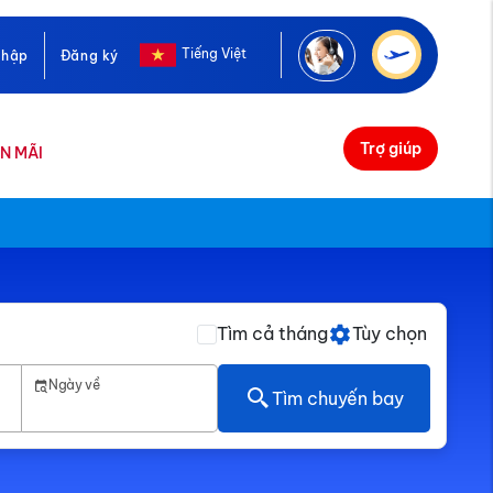
Tiếng Việt
nhập
Đăng ký
Trợ giúp
N MÃI
Tìm cả tháng
Tùy chọn
Ngày về
Tìm chuyến bay