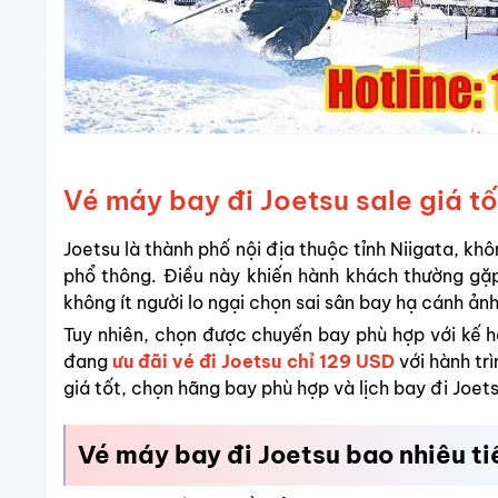
Vé máy bay đi Joetsu sale giá tốt
Joetsu là thành phố nội địa thuộc tỉnh Niigata, k
phổ thông. Điều này khiến hành khách thường gặ
không ít người lo ngại chọn sai sân bay hạ cánh ả
Tuy nhiên, chọn được chuyến bay phù hợp với kế h
đang
ưu đãi vé đi Joetsu chỉ 129 USD
với hành tr
giá tốt, chọn hãng bay phù hợp và lịch bay đi Joet
Vé máy bay đi Joetsu bao nhiêu t