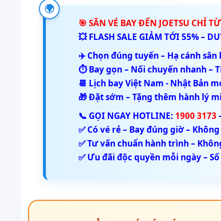
🌍
🎯 SĂN VÉ BAY ĐẾN JOETSU CHỈ TỪ
💥 FLASH SALE GIẢM TỚI 55% – DU
✈️ Chọn đúng tuyến – Hạ cánh sân
⏱️ Bay gọn – Nối chuyến nhanh – Ti
📆 Lịch bay Việt Nam - Nhật Bản mớ
🎁 Đặt sớm – Tặng thêm hành lý m
📞 GỌI NGAY HOTLINE:
1900 3173
✅ Có vé rẻ – Bay đúng giờ – Không
✅ Tư vấn chuẩn hành trình – Không
✅ Ưu đãi độc quyền mỗi ngày – Số 