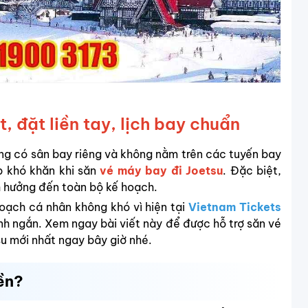
, đặt liền tay, lịch bay chuẩn
hông có sân bay riêng và không nằm trên các tuyến bay
p khó khăn khi săn
vé máy bay đi Joetsu
. Đặc biệt,
nh hưởng đến toàn bộ kế hoạch.
oạch cá nhân không khó vì hiện tại
Vietnam Tickets
ình ngắn. Xem ngay bài viết này để được hỗ trợ săn vé
su mới nhất ngay bây giờ nhé.
iền?