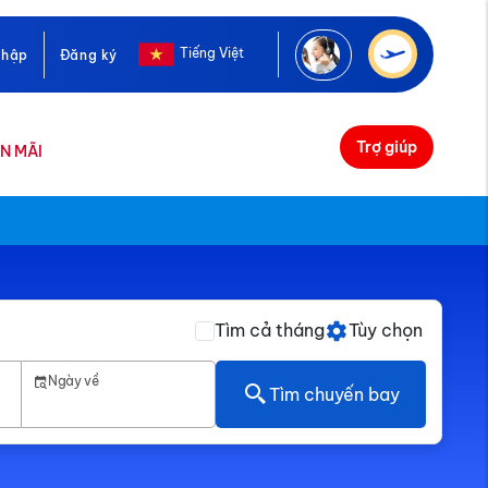
Tiếng Việt
nhập
Đăng ký
Trợ giúp
N MÃI
Tìm cả tháng
Tùy chọn
Ngày về
Tìm chuyến bay