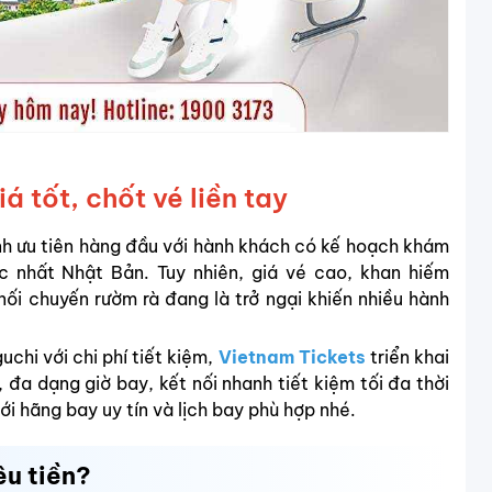
 tốt, chốt vé liền tay
h ưu tiên hàng đầu với hành khách có kế hoạch khám
 nhất Nhật Bản. Tuy nhiên, giá vé cao, khan hiếm
ối chuyến rườm rà đang là trở ngại khiến nhiều hành
hi với chi phí tiết kiệm,
Vietnam Tickets
triển khai
, đa dạng giờ bay, kết nối nhanh tiết kiệm tối đa thời
ới hãng bay uy tín và lịch bay phù hợp nhé.
êu tiền?