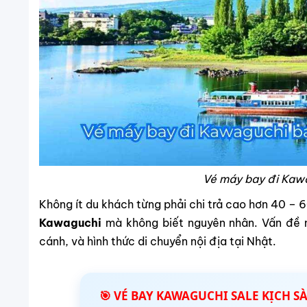
Vé máy bay đi Kawa
Không ít du khách từng phải chi trả cao hơn 40 – 
Kawaguchi
mà không biết nguyên nhân. Vấn đề n
cánh, và hình thức di chuyển nội địa tại Nhật.
🎯 VÉ BAY KAWAGUCHI SALE KỊCH S