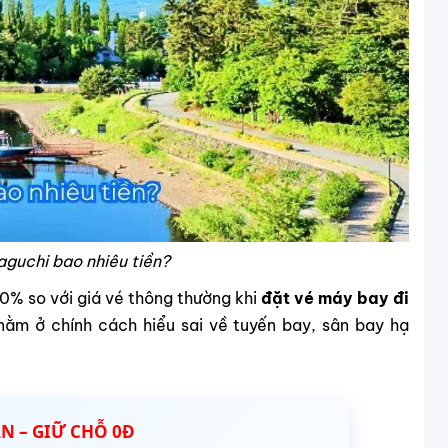
guchi bao nhiêu tiền?
60% so với giá vé thông thường khi
đặt vé máy bay đi
ằm ở chính cách hiểu sai về tuyến bay, sân bay hạ
ÀN – GIỮ CHỖ 0Đ