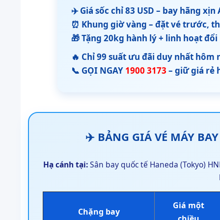
✈️ Giá sốc chỉ 83 USD – bay hãng xịn
⏰ Khung giờ vàng – đặt vé trước, 
🎁 Tặng 20kg hành lý + linh hoạt đổi
🔥 Chỉ 99 suất ưu đãi duy nhất hôm 
📞 GỌI NGAY
1900 3173
– giữ giá rẻ 
✈️ BẢNG GIÁ VÉ MÁY BA
Hạ cánh tại:
Sân bay quốc tế Haneda (Tokyo) HN
Giá một
Chặng bay
chiều