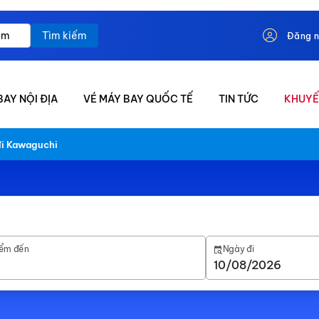
Tìm kiếm
Đăng 
BAY NỘI ĐỊA
VÉ MÁY BAY QUỐC TẾ
TIN TỨC
KHUYẾ
đi Kawaguchi
ểm đến
Ngày đi