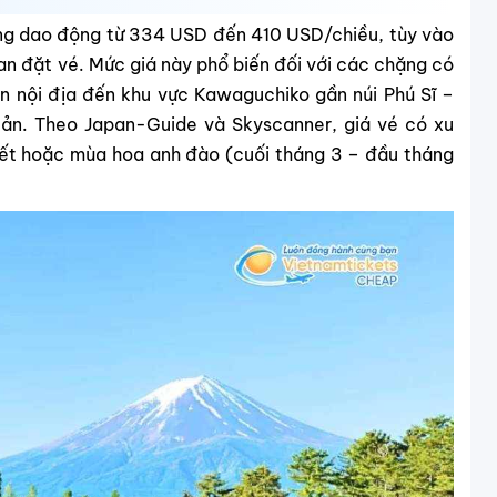
ng dao động từ 334 USD đến 410 USD/chiều, tùy vào
an đặt vé. Mức giá này phổ biến đối với các chặng có
n nội địa đến khu vực Kawaguchiko gần núi Phú Sĩ –
Bản. Theo Japan-Guide và Skyscanner, giá vé có xu
tết hoặc mùa hoa anh đào (cuối tháng 3 – đầu tháng