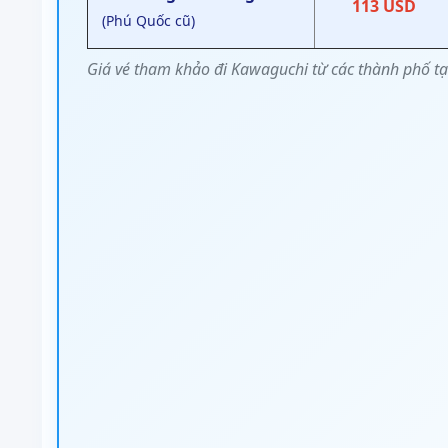
113 USD
(Phú Quốc cũ)
Giá vé tham khảo đi Kawaguchi từ các thành phố tạ
⚠️
Lưu ý:
Giá trên là giá vé một chiều, chưa 
cao điểm như lễ, Tết hoặc mùa hoa anh đào
👉 Đặt vé trễ gần ngày bay có thể tăng thêm
✅ Liên hệ ngay
Vietnam Tickets
để:
– Cập nhật
giá vé đi Kawaguchi
mới nhất
– Tư vấn chọn sân bay đến phù hợp nhất
– Nhận ưu đãi độc quyền khi đặt vé máy bay