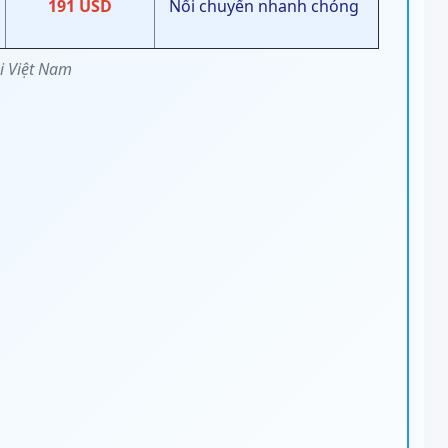
191 USD
Nối chuyến nhanh chóng
i Việt Nam
bao gồm thuế phí và có thể thay đổi theo mùa
 Kawaguchiko.
 từ
80 – 150 USD/chặng
.
mùa hoa anh đào
đến Kawaguchiko – Fuji