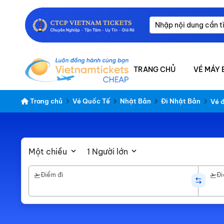
TRANG CHỦ
VÉ MÁY 
Trang chủ
Vé Quốc Tế
Nhật Bản
Đi Nhật Bản
Vé 
Một chiều
1 Người lớn
Điểm đi
Đi