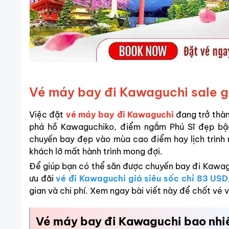
Vé máy bay đi Kawaguchi sale giá
Việc đặt
vé máy bay đi Kawaguchi
đang trở thàn
phá hồ Kawaguchiko, điểm ngắm Phú Sĩ đẹp bậc
chuyến bay đẹp vào mùa cao điểm hay lịch trình n
khách lỡ mất hành trình mong đợi.
Để giúp bạn có thể săn được chuyến bay đi Kawaguc
ưu đãi
vé đi Kawaguchi giá siêu sốc chỉ 83 USD
gian và chi phí. Xem ngay bài viết này để chốt vé v
Vé máy bay đi Kawaguchi bao nhi