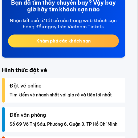
Bạn đã tìm thấy chuyến bay? Vậy bay
giờ hãy tìm khách sạn nào
Nhận kết quả từ tất cả các trang web khách sạn
hàng đầu ngay trên Vietnam Tickets
Khám phá các khách sạn
Hình thức đặt vé
Đặt vé online
Tìm kiếm vé nhanh nhất với giá rẻ và tiện lợi nhất
Đến văn phòng
Số 69 Võ Thị Sáu, Phường 6, Quận 3, TP Hồ Chí Minh