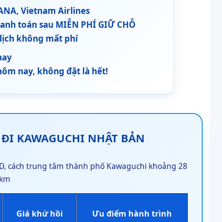
 ANA, Vietnam Airlines
thanh toán sau MIỄN PHÍ GIỮ CHỖ
 lịch không mất phí
nay
hôm nay, không đặt là hết!
Y ĐI KAWAGUCHI NHẬT BẢN
D, cách trung tâm thành phố Kawaguchi khoảng 28
km
Giá khứ hồi
Ưu điểm hành trình