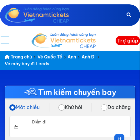
Trợ giúp
Trang chủ
Vé Quốc Tế
Anh
Anh Đi
Vé máy bay đi Leeds
Tìm kiếm chuyến bay
Một chiều
Khứ hồi
Đa chặng
Điểm đi