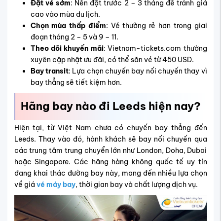
Đặt vé sớm
: Nên đặt trước 2 – 3 tháng để tránh giá
cao vào mùa du lịch.
Chọn mùa thấp điểm
: Vé thường rẻ hơn trong giai
đoạn tháng 2 – 5 và 9 – 11.
Theo dõi khuyến mãi
: Vietnam-tickets.com thường
xuyên cập nhật ưu đãi, có thể săn vé từ 450 USD.
Bay transit
: Lựa chọn chuyến bay nối chuyến thay vì
bay thẳng sẽ tiết kiệm hơn.
Hãng bay nào đi Leeds hiện nay?
Hiện tại, từ Việt Nam chưa có chuyến bay thẳng đến
Leeds. Thay vào đó, hành khách sẽ bay nối chuyến qua
các trung tâm trung chuyển lớn như London, Doha, Dubai
hoặc Singapore. Các hãng hàng không quốc tế uy tín
đang khai thác đường bay này, mang đến nhiều lựa chọn
về giá
vé máy bay
, thời gian bay và chất lượng dịch vụ.