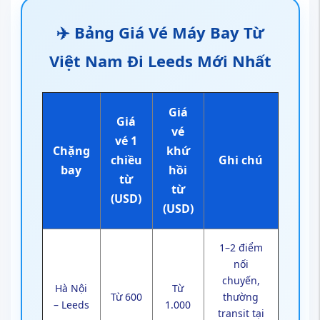
✈️ Bảng Giá Vé Máy Bay Từ
Việt Nam Đi Leeds Mới Nhất
Giá
Giá
vé
vé 1
Chặng
khứ
chiều
Ghi chú
bay
hồi
từ
từ
(USD)
(USD)
1–2 điểm
nối
chuyến,
Hà Nội
Từ
Từ 600
thường
– Leeds
1.000
transit tại