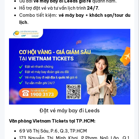
Ưu đãi
vé máy bay đi Leeds giá rẻ
quanh năm.
Hỗ trợ đặt vé và tư vấn lịch trình
24/7
.
Combo tiết kiệm:
vé máy bay + khách sạn/tour du
lịch
.
Đặt vé máy bay đi Leeds
Văn phòng Vietnam Tickets tại TP.HCM:
69 Võ Thị Sáu, P.6, Q.3, TP.HCM
173 Nguyễn Thị Minh Khai, P.Phạm Ngũ Lão, Q.1,