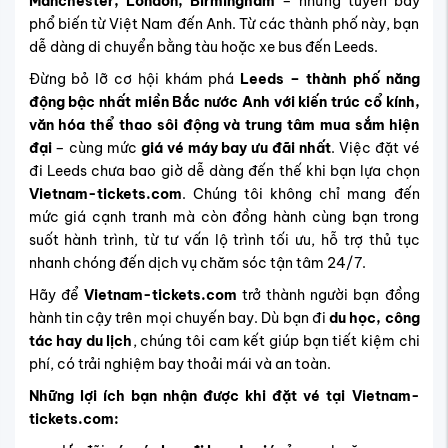
Manchester, London, Birmingham
– những tuyến bay
phổ biến từ Việt Nam đến Anh. Từ các thành phố này, bạn
dễ dàng di chuyển bằng tàu hoặc xe bus đến Leeds.
Đừng bỏ lỡ cơ hội khám phá
Leeds – thành phố năng
động bậc nhất miền Bắc nước Anh với kiến trúc cổ kính,
văn hóa thể thao sôi động và trung tâm mua sắm hiện
đại
– cùng mức
giá vé máy bay ưu đãi nhất
. Việc đặt vé
đi Leeds chưa bao giờ dễ dàng đến thế khi bạn lựa chọn
Vietnam-tickets.com
. Chúng tôi không chỉ mang đến
mức giá cạnh tranh mà còn đồng hành cùng bạn trong
suốt hành trình, từ tư vấn lộ trình tối ưu, hỗ trợ thủ tục
nhanh chóng đến dịch vụ chăm sóc tận tâm 24/7.
Hãy để
Vietnam-tickets.com
trở thành người bạn đồng
hành tin cậy trên mọi chuyến bay. Dù bạn đi
du học, công
tác hay du lịch
, chúng tôi cam kết giúp bạn tiết kiệm chi
phí, có trải nghiệm bay thoải mái và an toàn.
Những lợi ích bạn nhận được khi đặt vé tại Vietnam-
tickets.com: