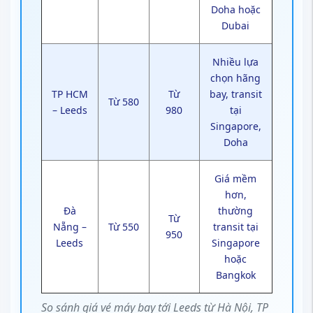
Doha hoặc
Dubai
Nhiều lựa
chọn hãng
TP HCM
Từ
bay, transit
Từ 580
– Leeds
980
tại
Singapore,
Doha
Giá mềm
hơn,
Đà
thường
Từ
Nẵng –
Từ 550
transit tại
950
Leeds
Singapore
hoặc
Bangkok
So sánh giá vé máy bay tới Leeds từ Hà Nội, TP