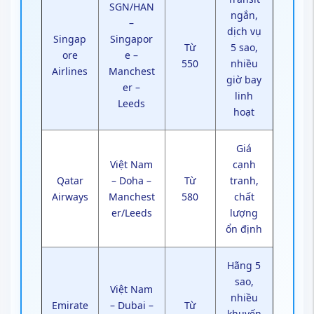
SGN/HAN
ngắn,
–
dịch vụ
Singap
Singapor
Từ
5 sao,
ore
e –
550
nhiều
Airlines
Manchest
giờ bay
er –
linh
Leeds
hoạt
Giá
Việt Nam
cạnh
Qatar
– Doha –
Từ
tranh,
Airways
Manchest
580
chất
er/Leeds
lượng
ổn định
Hãng 5
sao,
Việt Nam
nhiều
Emirate
– Dubai –
Từ
khuyến