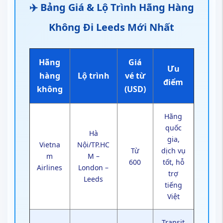
✈️ Bảng Giá & Lộ Trình Hãng Hàng
Không Đi Leeds Mới Nhất
Hãng
Giá
Ưu
hàng
Lộ trình
vé từ
điểm
không
(USD)
Hãng
quốc
Hà
gia,
Vietna
Nội/TP.HC
Từ
dịch vụ
m
M –
600
tốt, hỗ
Airlines
London –
trợ
Leeds
tiếng
Việt
Transit