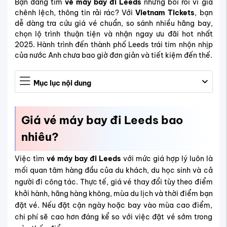
Bạn đang tìm
vé máy bay đi Leeds
nhưng bối rối vì giá
chênh lệch, thông tin rải rác? Với
Vietnam Tickets
, bạn
dễ dàng tra cứu giá vé chuẩn, so sánh nhiều hãng bay,
chọn lộ trình thuận tiện và nhận ngay ưu đãi hot nhất
2025. Hành trình đến thành phố Leeds trái tim nhộn nhịp
của nước Anh chưa bao giờ đơn giản và tiết kiệm đến thế.
Mục lục nội dung
Giá vé máy bay đi Leeds bao
nhiêu?
Việc tìm
vé máy bay đi Leeds
với mức giá hợp lý luôn là
mối quan tâm hàng đầu của du khách, du học sinh và cả
người đi công tác. Thực tế, giá vé thay đổi tùy theo điểm
khởi hành, hãng hàng không, mùa du lịch và thời điểm bạn
đặt vé. Nếu đặt cận ngày hoặc bay vào mùa cao điểm,
chi phí sẽ cao hơn đáng kể so với việc đặt vé sớm trong