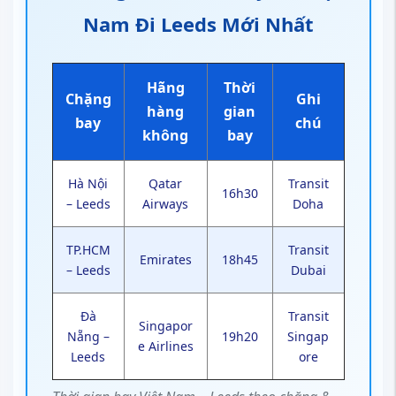
Nam Đi Leeds Mới Nhất
Hãng
Thời
Chặng
Ghi
hàng
gian
bay
chú
không
bay
Hà Nội
Qatar
Transit
16h30
– Leeds
Airways
Doha
TP.HCM
Transit
Emirates
18h45
– Leeds
Dubai
Đà
Transit
Singapor
Nẵng –
19h20
Singap
e Airlines
Leeds
ore