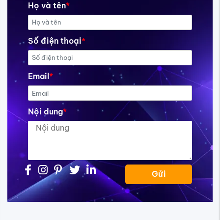
Họ và tên
*
Số điện thoại
*
Email
*
Nội dung
*
Gửi