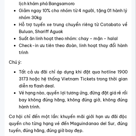
lịch khám phá Bangsamoro
Giảm ngay 10% cho nhóm từ 4 người, tặng 01 hành lý
nhóm 30kg
Hỗ trợ tuyến xe trung chuyển riêng từ Cotabato về
Buluan, Shariff Aguak
Suất ăn linh hoạt theo nhóm: chay – mặn – halal
Check-in ưu tiên theo đoàn, linh hoạt thay đổi hành
trình
Chú ý:
Tất cả ưu đãi chỉ áp dụng khi đặt qua hotline 1900
3173 hoặc hệ thống Vietnam Tickets trong thời gian
diễn ra flash deal.
Vé hạng nào, quyền lợi tương ứng, đừng đặt giá rẻ rồi
bay không đúng hãng, không đúng giờ, không đúng
hành trình.
Cơ hội chỉ đến một lần: khuyến mãi giới hạn ưu đãi độc
quyền cho từng hạng vé đến Maguindanao del Sur, đúng
tuyến, đúng hãng, đúng giờ bay đẹp.