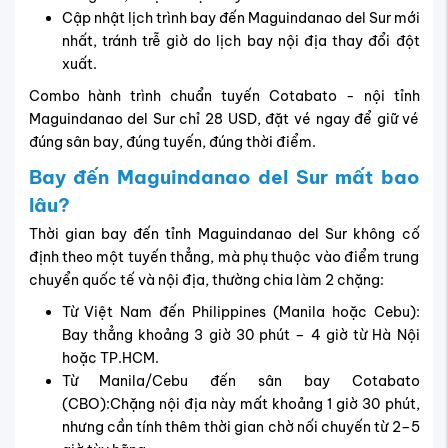
Cập nhật lịch trình bay đến Maguindanao del Sur mới
nhất, tránh trễ giờ do lịch bay nội địa thay đổi đột
xuất.
Combo hành trình chuẩn tuyến Cotabato - nội tỉnh
Maguindanao del Sur chỉ 28 USD, đặt vé ngay để giữ vé
đúng sân bay, đúng tuyến, đúng thời điểm.
Bay đến Maguindanao del Sur mất bao
lâu?
Thời gian bay đến tỉnh Maguindanao del Sur không cố
định theo một tuyến thẳng, mà phụ thuộc vào điểm trung
chuyển quốc tế và nội địa, thường chia làm 2 chặng:
Từ Việt Nam đến Philippines (Manila hoặc Cebu):
Bay thẳng khoảng 3 giờ 30 phút – 4 giờ từ Hà Nội
hoặc TP.HCM.
Từ Manila/Cebu đến sân bay Cotabato
(CBO):Chặng nội địa này mất khoảng 1 giờ 30 phút,
nhưng cần tính thêm thời gian chờ nối chuyến từ 2–5