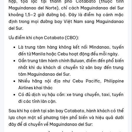
hợp, tọa lạc tại thành phố Cotabato (thuộc tỉnh
Maguindanao del Norte), chỉ cách Maguindanao del Sur
khoảng 1,5–2 giờ đường bộ. Đây là điểm hạ cánh mặc
định trong mọi đường bay Việt Nam sang Maguindanao
del Sur.
Ưu điểm khi chọn Cotabato (CBO):
Là trung tâm hàng không kết nối Mindanao, tuyến
đến từ Manila hoặc Cebu hoạt động đều mỗi ngày.
Gần trung tâm hành chính Buluan, điểm đến phổ biến
nhất khi du khách di chuyển từ sân bay đến trung
tâm Maguindanao del Sur.
Nhiều hãng nội địa như Cebu Pacific, Philippine
Airlines khai thác
Có đủ dịch vụ hậu cần: xe trung chuyển, taxi, tuyến
đi các tỉnh lân cận.
Sau khi hạ cánh tại sân bay Cotabato, hành khách có thể
lựa chọn một số phương tiện phổ biến và hiệu quả dưới
đây để di chuyển về Maguindanao del Sur: