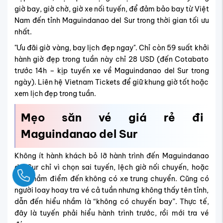
giờ bay, giờ chờ, giờ xe nối tuyến, để đảm bảo bay từ Việt
Nam đến tỉnh Maguindanao del Sur trong thời gian tối ưu
nhất.
"Ưu đãi giờ vàng, bay lịch đẹp ngay". Chỉ còn 59 suất khởi
hành giờ đẹp trong tuần này chỉ 28 USD (đến Cotabato
trước 14h – kịp tuyến xe về Maguindanao del Sur trong
ngày). Liên hệ Vietnam Tickets để giữ khung giờ tốt hoặc
xem lịch đẹp trong tuần.
Mẹo săn vé giá rẻ đi
Maguindanao del Sur
Không ít hành khách bỏ lỡ hành trình đến Maguindanao
del Sur chỉ vì chọn sai tuyến, lệch giờ nối chuyến, hoặc
Ngay
đặt nhầm điểm đến không có xe trung chuyển. Cũng có
người loay hoay tra vé cả tuần nhưng không thấy tên tỉnh,
dẫn đến hiểu nhầm là “không có chuyến bay”. Thực tế,
đây là tuyến phải hiểu hành trình trước, rồi mới tra vé