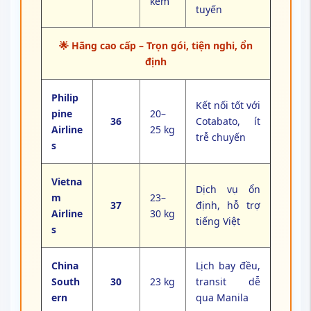
kèm
tuyến
🌟 Hãng cao cấp – Trọn gói, tiện nghi, ổn
định
Philip
Kết nối tốt với
pine
20–
36
Cotabato, ít
Airline
25 kg
trễ chuyến
s
Vietna
Dịch vụ ổn
m
23–
37
định, hỗ trợ
Airline
30 kg
tiếng Việt
s
China
Lịch bay đều,
South
30
23 kg
transit dễ
ern
qua Manila