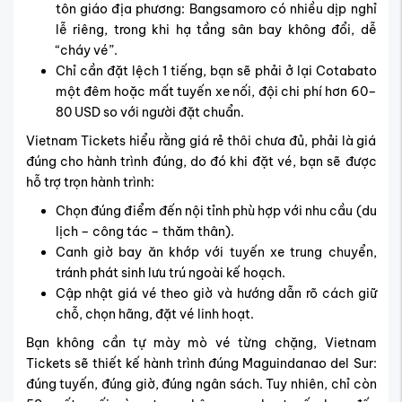
tôn giáo địa phương: Bangsamoro có nhiều dịp nghỉ
lễ riêng, trong khi hạ tầng sân bay không đổi, dễ
“cháy vé”.
Chỉ cần đặt lệch 1 tiếng, bạn sẽ phải ở lại Cotabato
một đêm hoặc mất tuyến xe nối, đội chi phí hơn 60–
80 USD so với người đặt chuẩn.
Vietnam Tickets hiểu rằng giá rẻ thôi chưa đủ, phải là giá
đúng cho hành trình đúng, do đó khi đặt vé, bạn sẽ được
hỗ trợ trọn hành trình:
Chọn đúng điểm đến nội tỉnh phù hợp với nhu cầu (du
lịch – công tác – thăm thân).
Canh giờ bay ăn khớp với tuyến xe trung chuyển,
tránh phát sinh lưu trú ngoài kế hoạch.
Cập nhật giá vé theo giờ và hướng dẫn rõ cách giữ
chỗ, chọn hãng, đặt vé linh hoạt.
Bạn không cần tự mày mò vé từng chặng, Vietnam
Tickets sẽ thiết kế hành trình đúng Maguindanao del Sur:
đúng tuyến, đúng giờ, đúng ngân sách. Tuy nhiên, c
hỉ còn