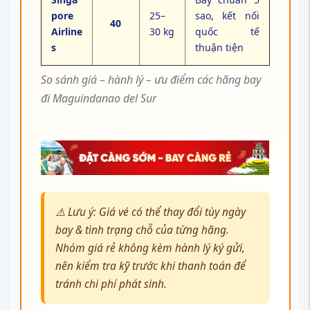
pore
25–
sao, kết nối
40
Airline
30 kg
quốc tế
s
thuận tiện
So sánh giá – hành lý – ưu điểm các hãng bay
đi Maguindanao del Sur
⚠️ Lưu ý: Giá vé có thể thay đổi tùy ngày
bay & tình trạng chỗ của từng hãng.
Nhóm giá rẻ không kèm hành lý ký gửi,
nên kiểm tra kỹ trước khi thanh toán để
tránh chi phí phát sinh.