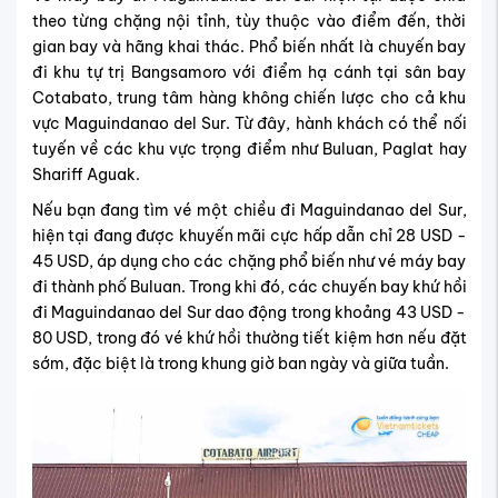
theo từng chặng nội tỉnh, tùy thuộc vào điểm đến, thời
gian bay và hãng khai thác. Phổ biến nhất là chuyến bay
đi khu tự trị Bangsamoro với điểm hạ cánh tại sân bay
Cotabato, trung tâm hàng không chiến lược cho cả khu
vực Maguindanao del Sur. Từ đây, hành khách có thể nối
tuyến về các khu vực trọng điểm như Buluan, Paglat hay
Shariff Aguak.
Nếu bạn đang tìm vé một chiều đi Maguindanao del Sur,
hiện tại đang được khuyến mãi cực hấp dẫn chỉ 28 USD -
45 USD, áp dụng cho các chặng phổ biến như vé máy bay
đi thành phố Buluan. Trong khi đó, các chuyến bay khứ hồi
đi Maguindanao del Sur dao động trong khoảng 43 USD -
80 USD, trong đó vé khứ hồi thường tiết kiệm hơn nếu đặt
sớm, đặc biệt là trong khung giờ ban ngày và giữa tuần.