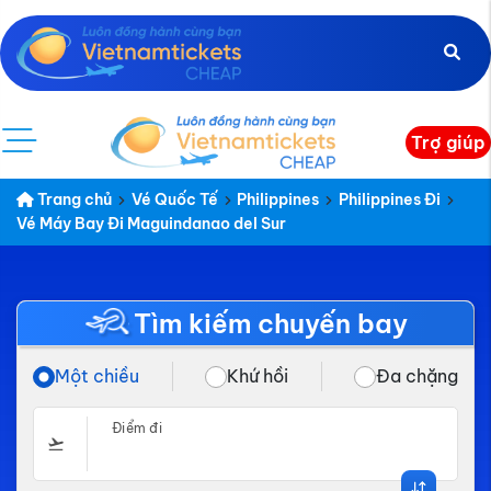
Trợ giúp
Trang chủ
Vé Quốc Tế
Philippines
Philippines Đi
Vé Máy Bay Đi Maguindanao del Sur
Tìm kiếm chuyến bay
Một chiều
Khứ hồi
Đa chặng
Điểm đi