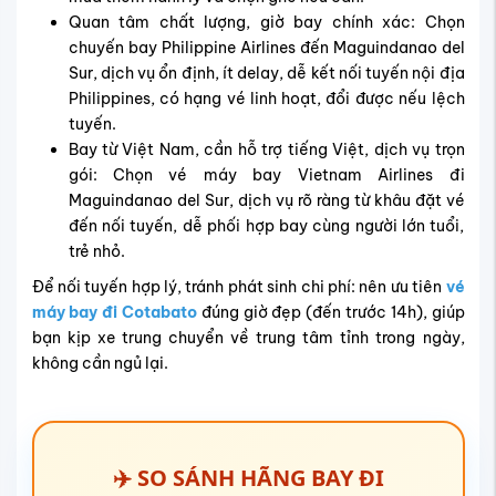
Quan tâm chất lượng, giờ bay chính xác: Chọn
chuyến bay Philippine Airlines đến Maguindanao del
Sur
, dịch vụ ổn định, ít delay, dễ kết nối tuyến nội địa
Philippines, có hạng vé linh hoạt, đổi được nếu lệch
tuyến.
Bay từ Việt Nam, cần hỗ trợ tiếng Việt, dịch vụ trọn
gói: Chọn
vé máy bay Vietnam Airlines đi
Maguindanao del Sur
, dịch vụ rõ ràng từ khâu đặt vé
đến nối tuyến, dễ phối hợp bay cùng người lớn tuổi,
trẻ nhỏ.
Để nối tuyến hợp lý, tránh phát sinh chi phí: nên ưu tiên
vé
máy bay đi Cotabato
đúng giờ đẹp (đến trước 14h), giúp
bạn kịp xe trung chuyển về trung tâm tỉnh trong ngày,
không cần ngủ lại.
✈️ SO SÁNH HÃNG BAY ĐI