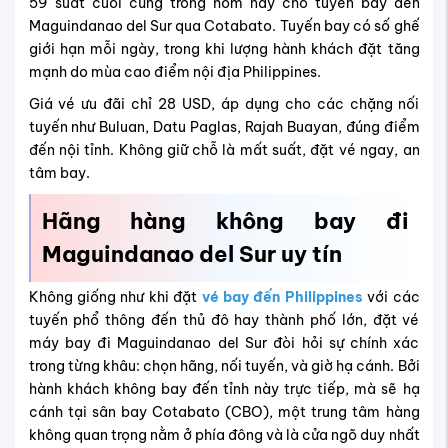
59 suất cuối cùng trong hôm nay cho tuyến bay đến
Maguindanao del Sur qua Cotabato. Tuyến bay có số ghế
giới hạn mỗi ngày, trong khi lượng hành khách đặt tăng
mạnh do mùa cao điểm nội địa Philippines.
Giá vé ưu đãi chỉ 28 USD, áp dụng cho các chặng nối
tuyến như Buluan, Datu Paglas, Rajah Buayan, đúng điểm
đến nội tỉnh. Không giữ chỗ là mất suất, đặt vé ngay, an
tâm bay.
Hãng hàng không bay đi
Maguindanao del Sur
uy tín
Không giống như khi đặt
vé bay đến Philippines
với các
tuyến phổ thông đến thủ đô hay thành phố lớn, đặt vé
máy bay đi Maguindanao del Sur đòi hỏi sự chính xác
trong từng khâu: chọn hãng, nối tuyến, và giờ hạ cánh. Bởi
hành khách không bay đến tỉnh này trực tiếp, mà sẽ hạ
cánh tại sân bay Cotabato (CBO), một trung tâm hàng
không quan trọng nằm ở phía đông và là cửa ngõ duy nhất