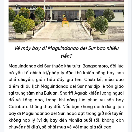
Vé máy bay đi Maguindanao del Sur bao nhiêu
tiền?
Maguindanao del Sur thuộc khu tự trị Bangsamoro, đôi lúc
có yếu tố chính trị/pháp lý đặc thù khiến hãng bay hạn
chế chuyến, gián tiếp đẩy giá lên. Chưa kể, mùa cao
điểm đi du lịch Maguindanao del Sur như dịp lễ tôn giáo
tại trung tâm như Buluan, Shariff Aguak khiến lượng người
đổ về tăng cao, trong khi năng lực phục vụ sân bay
Cotabato không thay đổi. Nếu bạn không canh đúng lịch
bay đi Maguindanao del Sur, hoặc đặt trong giờ nối tuyến
không hợp lý (ví dụ bay đến Manila buổi tối, không còn
chuyến nội địa), sẽ phải mua vé với mức giá rất cao.