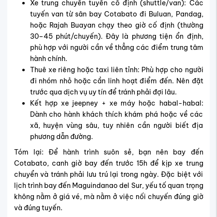
Xe trung chuyển tuyến cố định (shuttle/van): Các
tuyến van từ sân bay Cotabato đi Buluan, Pandag,
hoặc Rajah Buayan chạy theo giờ cố định (thường
30–45 phút/chuyến). Đây là phương tiện ổn định,
phù hợp với người cần về thẳng các điểm trung tâm
hành chính.
Thuê xe riêng hoặc taxi liên tỉnh: Phù hợp cho người
đi nhóm nhỏ hoặc cần linh hoạt điểm đến. Nên đặt
trước qua dịch vụ uy tín để tránh phải đợi lâu.
Kết hợp xe jeepney + xe máy hoặc habal-habal:
Dành cho hành khách thích khám phá hoặc về các
xã, huyện vùng sâu, tuy nhiên cần người biết địa
phương dẫn đường.
Tóm lại: Để hành trình suôn sẻ, bạn nên bay đến
Cotabato, canh giờ bay đến trước 15h để kịp xe trung
chuyển và tránh phải lưu trú lại trong ngày. Đặc biệt với
lịch trình bay đến Maguindanao del Sur, yếu tố quan trọng
không nằm ở giá vé, mà nằm ở việc nối chuyến đúng giờ
và đúng tuyến.