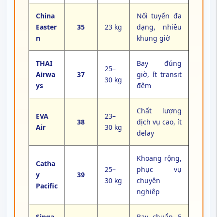
China
Nối tuyến đa
Easter
35
23 kg
dạng, nhiều
n
khung giờ
THAI
Bay đúng
25–
Airwa
37
giờ, ít transit
30 kg
ys
đêm
Chất lượng
EVA
23–
38
dịch vụ cao, ít
Air
30 kg
delay
Khoang rộng,
Catha
25–
phục vụ
y
39
30 kg
chuyên
Pacific
nghiệp
Singa
Bay chuẩn 5