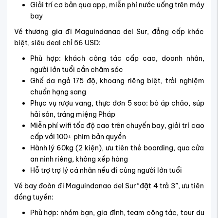
Giải trí cơ bản qua app, miễn phí nước uống trên máy
bay
Vé thương gia đi Maguindanao del Sur, đẳng cấp khác
biệt, siêu deal chỉ 56 USD:
Phù hợp: khách công tác cấp cao, doanh nhân,
người lớn tuổi cần chăm sóc
Ghế da ngả 175 độ, khoang riêng biệt, trải nghiệm
chuẩn hạng sang
Phục vụ rượu vang, thực đơn 5 sao: bò áp chảo, súp
hải sản, tráng miệng Pháp
Miễn phí wifi tốc độ cao trên chuyến bay, giải trí cao
cấp với 100+ phim bản quyền
Hành lý 60kg (2 kiện), ưu tiên thẻ boarding, qua cửa
an ninh riêng, không xếp hàng
Hỗ trợ trợ lý cá nhân nếu đi cùng người lớn tuổi
Vé bay đoàn đi Maguindanao del Sur “đặt 4 trả 3”, ưu tiên
đồng tuyến:
Phù hợp: nhóm bạn, gia đình, team công tác, tour du