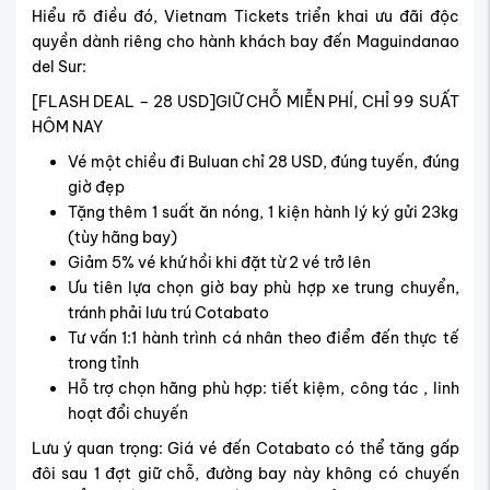
Hiểu rõ điều đó, Vietnam Tickets triển khai ưu đãi độc
quyền dành riêng cho hành khách bay đến Maguindanao
del Sur:
[FLASH DEAL – 28 USD]GIỮ CHỖ MIỄN PHÍ, CHỈ 99 SUẤT
HÔM NAY
Vé một chiều đi Buluan chỉ 28 USD, đúng tuyến, đúng
giờ đẹp
Tặng thêm 1 suất ăn nóng, 1 kiện hành lý ký gửi 23kg
(tùy hãng bay)
Giảm 5% vé khứ hồi khi đặt từ 2 vé trở lên
Ưu tiên lựa chọn giờ bay phù hợp xe trung chuyển,
tránh phải lưu trú Cotabato
Tư vấn 1:1 hành trình cá nhân theo điểm đến thực tế
trong tỉnh
Hỗ trợ chọn hãng phù hợp: tiết kiệm, công tác , linh
hoạt đổi chuyến
Lưu ý quan trọng: Giá vé đến Cotabato có thể tăng gấp
đôi sau 1 đợt giữ chỗ, đường bay này không có chuyến