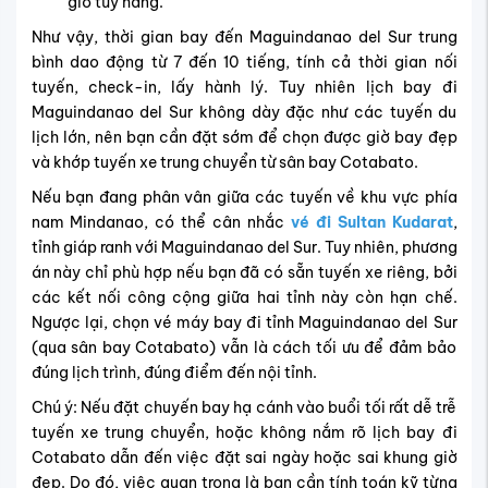
giờ tùy hãng.
Như vậy, thời gian bay đến Maguindanao del Sur trung
bình dao động từ 7 đến 10 tiếng, tính cả thời gian nối
tuyến, check-in, lấy hành lý. Tuy nhiên lịch bay đi
Maguindanao del Sur không dày đặc như các tuyến du
lịch lớn, nên bạn cần đặt sớm để chọn được giờ bay đẹp
và khớp tuyến xe trung chuyển từ sân bay Cotabato.
Nếu bạn đang phân vân giữa các tuyến về khu vực phía
nam Mindanao, có thể cân nhắc
vé đi Sultan Kudarat
,
tỉnh giáp ranh với Maguindanao del Sur. Tuy nhiên, phương
án này chỉ phù hợp nếu bạn đã có sẵn tuyến xe riêng, bởi
các kết nối công cộng giữa hai tỉnh này còn hạn chế.
Ngược lại, chọn vé máy bay đi tỉnh Maguindanao del Sur
(qua sân bay Cotabato) vẫn là cách tối ưu để đảm bảo
đúng lịch trình, đúng điểm đến nội tỉnh.
Chú ý: Nếu đặt chuyến bay hạ cánh vào buổi tối rất dễ trễ
tuyến xe trung chuyển, hoặc không nắm rõ lịch bay đi
Cotabato dẫn đến việc đặt sai ngày hoặc sai khung giờ
đẹp. Do đó, việc quan trọng là bạn cần tính toán kỹ từng