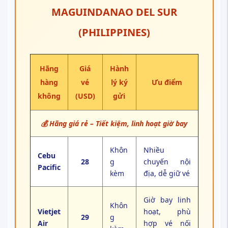
MAGUINDANAO DEL SUR
(PHILIPPINES)
Hãng
Giá
Hành
hàng
vé
lý ký
Ưu điểm
không
(USD)
gửi
💰 Hãng giá rẻ – Tiết kiệm, linh hoạt giờ bay
Khôn
Nhiều
Cebu
28
g
chuyến nội
Pacific
kèm
địa, dễ giữ vé
Giờ bay linh
Khôn
Vietjet
hoạt, phù
29
g
Air
hợp vé nối