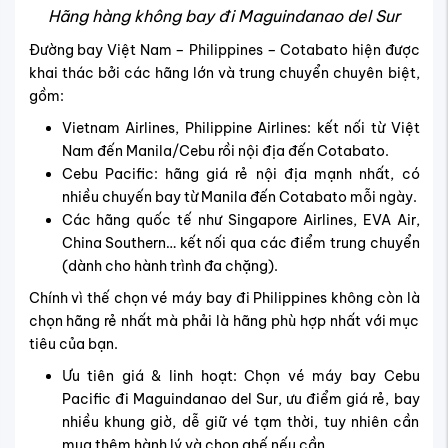
Hãng hàng không bay đi Maguindanao del Sur
Đường bay Việt Nam – Philippines – Cotabato hiện được
khai thác bởi các hãng lớn và trung chuyển chuyên biệt,
gồm:
Vietnam Airlines, Philippine Airlines: kết nối từ Việt
Nam đến Manila/Cebu rồi nội địa đến Cotabato.
Cebu Pacific: hãng giá rẻ nội địa mạnh nhất, có
nhiều chuyến bay từ Manila đến Cotabato mỗi ngày.
Các hãng quốc tế như Singapore Airlines, EVA Air,
China Southern… kết nối qua các điểm trung chuyển
(dành cho hành trình đa chặng).
Chính vì thế chọn vé máy bay đi Philippines không còn là
chọn hãng rẻ nhất mà phải là hãng phù hợp nhất với mục
tiêu của bạn.
Ưu tiên giá & linh hoạt: Chọn
vé máy bay Cebu
Pacific đi Maguindanao del Sur
, ưu điểm giá rẻ, bay
nhiều khung giờ, dễ giữ vé tạm thời, tuy nhiên cần
mua thêm hành lý và chọn ghế nếu cần.