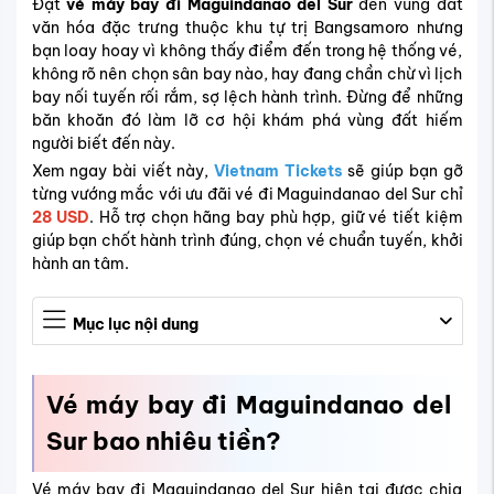
Đặt
vé máy bay đi Maguindanao del Sur
đến vùng đất
văn hóa đặc trưng thuộc khu tự trị Bangsamoro nhưng
bạn loay hoay vì không thấy điểm đến trong hệ thống vé,
không rõ nên chọn sân bay nào, hay đang chần chừ vì lịch
bay nối tuyến rối rắm, sợ lệch hành trình. Đừng để những
băn khoăn đó làm lỡ cơ hội khám phá vùng đất hiếm
người biết đến này.
Xem ngay bài viết này,
Vietnam Tickets
sẽ giúp bạn gỡ
từng vướng mắc với ưu đãi vé đi Maguindanao del Sur chỉ
28 USD
. Hỗ trợ chọn hãng bay phù hợp, giữ vé tiết kiệm
giúp bạn chốt hành trình đúng, chọn vé chuẩn tuyến, khởi
hành an tâm.
Mục lục nội dung
Vé máy bay đi
Maguindanao del
Sur
bao nhiêu tiền?
Vé máy bay đi Maguindanao del Sur hiện tại được chia