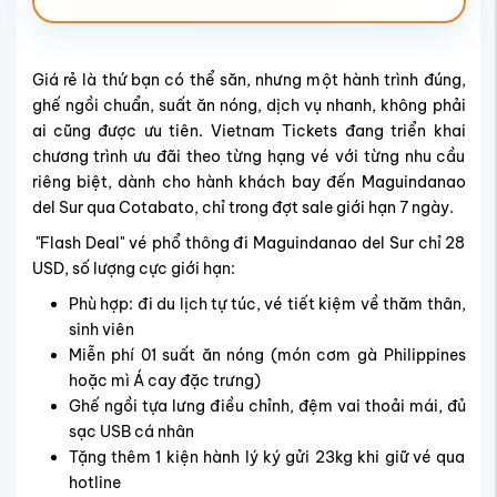
Giá rẻ là thứ bạn có thể săn, nhưng một hành trình đúng,
ghế ngồi chuẩn, suất ăn nóng, dịch vụ nhanh, không phải
ai cũng được ưu tiên. Vietnam Tickets đang triển khai
chương trình ưu đãi theo từng hạng vé với từng nhu cầu
riêng biệt, dành cho hành khách bay đến Maguindanao
del Sur qua Cotabato, chỉ trong đợt sale giới hạn 7 ngày.
"Flash Deal" vé phổ thông đi Maguindanao del Sur chỉ 28
USD, số lượng cực giới hạn:
Phù hợp: đi du lịch tự túc, vé tiết kiệm về thăm thân,
sinh viên
Miễn phí 01 suất ăn nóng (món cơm gà Philippines
hoặc mì Á cay đặc trưng)
Ghế ngồi tựa lưng điều chỉnh, đệm vai thoải mái, đủ
sạc USB cá nhân
Tặng thêm 1 kiện hành lý ký gửi 23kg khi giữ vé qua
hotline