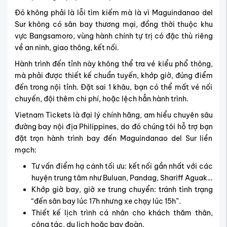
Đó không phải là lỗi tìm kiếm mà là vì Maguindanao del
Sur không có sân bay thương mại, đồng thời thuộc khu
vực Bangsamoro, vùng hành chính tự trị có đặc thù riêng
về an ninh, giao thông, kết nối.
Hành trình đến tỉnh này không thể tra vé kiểu phổ thông,
mà phải được thiết kế chuẩn tuyến, khớp giờ, đúng điểm
đến trong nội tỉnh. Đặt sai 1 khâu, bạn có thể mất vé nối
chuyến, đội thêm chi phí, hoặc lệch hẳn hành trình.
Vietnam Tickets là đại lý chính hãng, am hiểu chuyên sâu
đường bay nội địa Philippines, do đó chúng tôi hỗ trợ bạn
đặt trọn hành trình bay đến Maguindanao del Sur liền
mạch:
Tư vấn điểm hạ cánh tối ưu: kết nối gần nhất với các
huyện trung tâm như Buluan, Pandag, Shariff Aguak…
Khớp giờ bay, giờ xe trung chuyển: tránh tình trạng
“đến sân bay lúc 17h nhưng xe chạy lúc 15h”.
Thiết kế lịch trình cá nhân cho khách thăm thân,
công tác, du lịch hoặc bay đoàn.