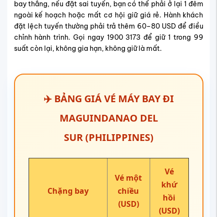
bay thẳng, nếu đặt sai tuyến, bạn có thể phải ở lại 1 đêm
ngoài kế hoạch hoặc mất cơ hội giữ giá rẻ. Hành khách
đặt lệch tuyến thường phải trả thêm 60–80 USD để điều
chỉnh hành trình.
Gọi ngay 1900 3173 để giữ 1 trong 99
suất còn lại, không gia hạn, không giữ là mất.
✈️ BẢNG GIÁ VÉ MÁY BAY ĐI
MAGUINDANAO DEL
SUR (PHILIPPINES)
Vé
Vé một
khứ
Chặng bay
chiều
hồi
(USD)
(USD)