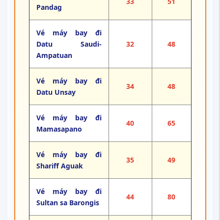
33
51
Pandag
Vé máy bay đi
Datu Saudi-
32
48
Ampatuan
Vé máy bay đi
34
48
Datu Unsay
Vé máy bay đi
40
65
Mamasapano
Vé máy bay đi
35
49
Shariff Aguak
Vé máy bay đi
44
80
Sultan sa Barongis