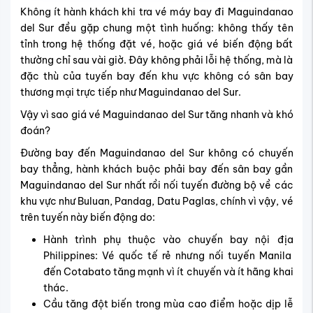
Không ít hành khách khi tra vé máy bay đi Maguindanao
del Sur đều gặp chung một tình huống: không thấy tên
tỉnh trong hệ thống đặt vé, hoặc giá vé biến động bất
thường chỉ sau vài giờ. Đây không phải lỗi hệ thống, mà là
đặc thù của tuyến bay đến khu vực không có sân bay
thương mại trực tiếp như Maguindanao del Sur.
Vậy vì sao giá vé Maguindanao del Sur tăng nhanh và khó
đoán?
Đường bay đến Maguindanao del Sur không có chuyến
bay thẳng, hành khách buộc phải bay đến sân bay gần
Maguindanao del Sur nhất rồi nối tuyến đường bộ về các
khu vực như Buluan, Pandag, Datu Paglas, chính vì vậy, vé
trên tuyến này biến động do:
Hành trình phụ thuộc vào chuyến bay nội địa
Philippines: Vé quốc tế rẻ nhưng nối tuyến Manila
đến Cotabato tăng mạnh vì ít chuyến và ít hãng khai
thác.
Cầu tăng đột biến trong mùa cao điểm hoặc dịp lễ