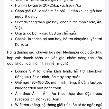
Hành lý ký gửi từ 20–25kg, xách tay 7kg
Chọn ghế tiêu chuẩn miễn phí, ưu tiên khung giờ ban
ngày, ít delay
Suất ăn nóng theo giờ bay, chọn được món chay, Ấn,
Việt
Giải trí cơ bản + sạc USB tại chỗ ngồi
Check-in nhanh tại sân bay, hỗ trợ chuyển tuyến tại
Kolkata
Hạng thương gia, chuyến bay đến Medinipur cao cấp (Phù
hợp với: doanh nhân, chuyên gia, nhóm công tác cấp
cao, khách cần hành trình liền mạch)
Lounge VIP tại điểm khởi hành, hỗ trợ check-in
riêng, ưu tiên an ninh, lên máy bay trước
Ghế ngả 170–180 độ, màn hình riêng, ổ cắm laptop,
khoang tách biệt hoàn toàn
Ẩm thực Ấn – Á – Âu theo thực đơn đặt trước
(vegetarian, non-veg, Jain)
Wifi trên không, hệ thống giải trí quốc tế đa ngôn ngữ