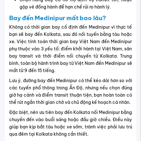
gộp vé đồng hành để hạn chế rủi ro hành lý.
Bay đến Medinipur mất bao lâu?
Không có thời gian bay cố định đến Medinipur vì thực tế
bạn sẽ bay đến Kolkata, sau đó nối tuyến bằng tàu hoặc
xe. Việc tính toán thời gian bay Việt Nam đến Medinipur
phụ thuộc vào 3 yếu tố: điểm khởi hành tại Việt Nam, sân
bay transit và thời điểm nối chuyến từ Kolkata. Trung
bình, toàn bộ hành trình bay từ Việt Nam đến Medinipur sẽ
mất từ 9 đến 15 tiếng.
Lưu ý, đường bay đến Medinipur có thể kéo dài hơn so với
các tuyến phổ thông trong Ấn Độ, nhưng nếu chọn đúng
giờ hạ cánh và điểm transit thuận tiện, bạn hoàn toàn có
thể rút ngắn thời gian chờ và chủ động kế hoạch cá nhân.
Đặc biệt, nên ưu tiên bay đến Kolkata nối Medinipur bằng
chuyến đến vào buổi sáng hoặc đầu giờ chiều. Điều này
giúp bạn kịp bắt tàu hoặc xe sớm, tránh việc phải lưu trú
qua đêm tại Kolkata không cần thiết.