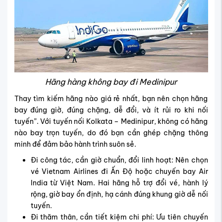
Hãng hàng không bay đi Medinipur
Thay tìm kiếm hãng nào giá rẻ nhất, bạn nên chọn hãng
bay đúng giờ, đúng chặng, dễ đổi, và ít rủi ro khi nối
tuyến”. Với tuyến nối Kolkata – Medinipur, không có hãng
nào bay trọn tuyến, do đó bạn cần ghép chặng thông
minh để đảm bảo hành trình suôn sẻ.
Đi công tác, cần giờ chuẩn, đổi linh hoạt: Nên chọn
vé Vietnam Airlines đi Ấn Độ
hoặc
chuyến bay Air
India từ Việt Nam
. Hai hãng hỗ trợ đổi vé, hành lý
rộng, giờ bay ổn định, hạ cánh đúng khung giờ dễ nối
tuyến.
Đi thăm thân, cần tiết kiệm chi phí: Ưu tiên
chuyến