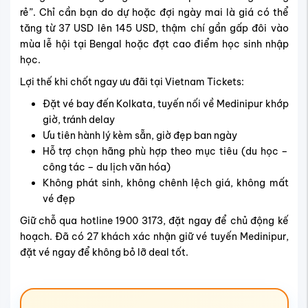
rẻ”. Chỉ cần bạn do dự hoặc đợi ngày mai là giá có thể
tăng từ 37 USD lên 145 USD, thậm chí gần gấp đôi vào
mùa lễ hội tại Bengal hoặc đợt cao điểm học sinh nhập
học.
Lợi thế khi chốt ngay ưu đãi tại Vietnam Tickets:
Đặt vé bay đến Kolkata, tuyến nối về Medinipur khớp
giờ, tránh delay
Ưu tiên hành lý kèm sẵn, giờ đẹp ban ngày
Hỗ trợ chọn hãng phù hợp theo mục tiêu (du học –
công tác – du lịch văn hóa)
Không phát sinh, không chênh lệch giá, không mất
vé đẹp
Giữ chỗ qua hotline 1900 3173, đặt ngay để chủ động kế
hoạch. Đã có 27 khách xác nhận giữ vé tuyến Medinipur,
đặt vé ngay để không bỏ lỡ deal tốt.