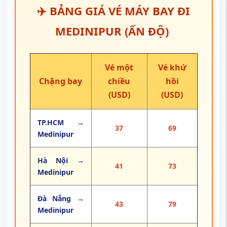
✈️ BẢNG GIÁ VÉ MÁY BAY ĐI
MEDINIPUR (ẤN ĐỘ)
Vé một
Vé khứ
Chặng bay
chiều
hồi
(USD)
(USD)
TP.HCM →
37
69
Medinipur
Hà Nội →
41
73
Medinipur
Đà Nẵng →
43
79
Medinipur