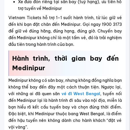
Xe đưa đón riêng tại sân bay (tuỳ hạng), ưu tiên hỗ
trợ tuyến về Medinipur
Vietnam Tickets hỗ trợ 1–1 suốt hành trình, từ lúc giữ vé
đến khi bạn đặt chân đến Medinipur. Gọi ngay 1900 3173
để giữ vé đúng hãng, đúng hạng, đúng giờ.
Chuyến bay
đến Medinipur không chỉ là một tấm vé, đó là trải nghiệm
đầu tiên trong hành trình của bạn.
Hành trình, thời gian bay đến
Medinipur
Medinipur không có sân bay, nhưng không đồng nghĩa bạn
không thể bay đến đây một cách thuận tiện. Ngược lại,
với những ai đã quen săn
vé đi West Bengal
, tuyến nối
đến Medinipur lại là hành trình đi sâu vào nội địa, miễn là
bạn hiểu rõ kết cấu tuyến bay và chọn đúng thời điểm.
Đặc biệt, khi Medinipur thuộc bang West Bengal, là điểm
đến hậu tuyến nên không dành cho hành khách “đặt vé
vội vàng”.