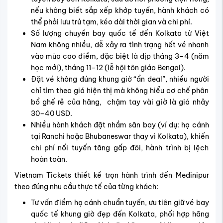
nếu không biết sắp xếp khớp tuyến, hành khách có
thể phải lưu trú tạm, kéo dài thời gian và chi phí.
Số lượng chuyến bay quốc tế đến Kolkata từ Việt
Nam không nhiều, dễ xảy ra tình trạng hết vé nhanh
vào mùa cao điểm, đặc biệt là dịp tháng 3–4 (năm
học mới), tháng 11–12 (lễ hội tôn giáo Bengal).
Đặt vé không đúng khung giờ “ẩn deal”, nhiều người
chỉ tìm theo giá hiện thị mà không hiểu cơ chế phân
bổ ghế rẻ của hãng, chậm tay vài giờ là giá nhảy
30–40 USD.
Nhiều hành khách đặt nhầm sân bay (ví dụ: hạ cánh
tại Ranchi hoặc Bhubaneswar thay vì Kolkata), khiến
chi phí nối tuyến tăng gấp đôi, hành trình bị lệch
hoàn toàn.
Vietnam Tickets thiết kế trọn hành trình đến Medinipur
theo đúng nhu cầu thực tế của từng khách:
Tư vấn điểm hạ cánh chuẩn tuyến, ư
u tiên giữ vé bay
quốc tế khung giờ đẹp đến Kolkata, phối hợp hãng