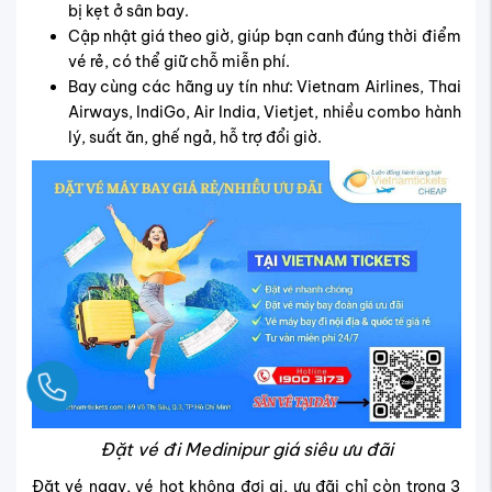
bị kẹt ở sân bay.
Cập nhật giá theo giờ, giúp bạn canh đúng thời điểm
vé rẻ, có thể giữ chỗ miễn phí.
Bay cùng các hãng uy tín như: Vietnam Airlines, Thai
Airways, IndiGo, Air India, Vietjet, nhiều combo hành
lý, suất ăn, ghế ngả, hỗ trợ đổi giờ.
Ngay
Đặt vé đi Medinipur giá siêu ưu đãi
Đặt vé ngay, vé hot không đợi ai, ưu đãi chỉ còn trong 3