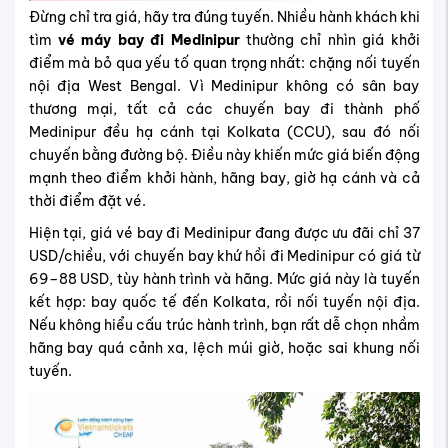
Đừng chỉ tra giá, hãy tra đúng tuyến. Nhiều hành khách khi
tìm
vé máy bay đi Medinipur
thường chỉ nhìn giá khởi
điểm mà bỏ qua yếu tố quan trọng nhất: chặng nối tuyến
nội địa West Bengal. Vì Medinipur không có sân bay
thương mại, tất cả các chuyến bay đi thành phố
Medinipur đều hạ cánh tại Kolkata (CCU), sau đó nối
chuyến bằng đường bộ. Điều này khiến mức giá biến động
mạnh theo điểm khởi hành, hãng bay, giờ hạ cánh và cả
thời điểm đặt vé.
Hiện tại, giá vé bay đi Medinipur đang được ưu đãi chỉ 37
USD/chiều, với chuyến bay khứ hồi đi Medinipur có giá từ
69–88 USD, tùy hành trình và hãng.
Mức giá này là tuyến
kết hợp: bay quốc tế đến Kolkata, rồi nối tuyến nội địa.
Nếu không hiểu cấu trúc hành trình, bạn rất dễ chọn nhầm
hãng bay quá cảnh xa, lệch múi giờ, hoặc sai khung nối
tuyến.