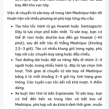
bay đến khu vực này.
Việc di chuyển từ sân bay về trung tâm Medinipur hiện rất
thuận tiện với nhiều phương án phù hợp từng nhu cầu:
Tàu hỏa tốc hành từ ga Howrah hoặc Santragachi:
Đây là lựa chọn phổ biến nhất. Từ sân bay, bạn có
thể đi taxi hoặc shuttle bus đến ga Howrah (~40
phút), sau đó bắt tàu đi thẳng Medinipur (khoảng
2,5–3 giờ). Tàu có nhiều khung giờ trong ngày, phù
hợp với các chuyến bay sáng hoặc đầu chiều.
Taxi đường dài hoặc đặt xe riêng: Nếu đi nhóm 2–4
người hoặc mang nhiều hành lý, đây là lựa chọn linh
hoạt. Thời gian di chuyển từ sân bay về Medinipur
bằng ô tô mất khoảng 3–4 giờ tùy tình trạng giao
thông. Các tuyến cao tốc kết nối khá mượt, ít điểm
dừng.
Xe buýt liên tỉnh từ bến Esplanade: Từ sân bay, bạn
có thể đến bến xe trung tâm và bắt bus về
Medinipur, phù hợp với du khách rảnh thời gian, muốn