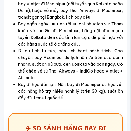
bay Vietjet đi Medinipur
(nối tuyến qua Kolkata hoặc
Delhi), hoặc
vé máy bay Thai Airways đi Medinipur
,
transit gọn tại Bangkok, lịch bay đều.
Bay ngắn ngày, ưu tiên tối ưu chi phí/dịch vụ: Tham
khảo
vé IndiGo đi Medinipur
, hãng nội địa mạnh
tuyến Kolkata đến các tỉnh lân cận, dễ phối hợp với
các hãng quốc tế ở chặng đầu.
Đi du lịch tự túc, cần linh hoạt hành trình: Các
chuyến bay Medinipur du lịch
nên ưu tiên quá cảnh
nhanh, suất ăn đủ bữa, đến Kolkata vào ban ngày. Có
thể ghép vé từ Thai Airways + IndiGo hoặc Vietjet +
Air India.
Bay đi học dài hạn: Nên bay đi Medinipur du học với
các hãng hỗ trợ nhiều hành lý (trên 30 kg), suất ăn
đầy đủ, transit quốc tế.
✈️ SO SÁNH HÃNG BAY ĐI