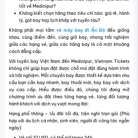
tốt về Medinipur?
Không biết chọn hãng theo tiêu chí nào: giá rẻ, hành
lý, giờ bay hay lịch khớp với tuyến tàu?
Không phải mọi tấm
vé máy bay đi Ấn Độ
đều giống
nhau, cùng điểm đến, cùng giờ bay, nhưng trải nghiệm
giữa các hạng vé, giữa các hãng bay là cả một khoảng
cách đẳng cấp.
Với tuyến bay Việt Nam đến Medinipur, Vietnam Tickets
không chỉ giúp bạn đặt được chỗ mà đặt đúng hành trình
và trải nghiệm. Mỗi chuyến bay được thiết kế dựa trên nhu
cầu bạn cần bay nhanh, bay thoải mái, hay bay với dịch
vụ cao cấp. Hiểu được điều đó, c
húng tôi đang mở
chương trình ưu đãi theo từng hạng vé, từng đối tượng
hành khách với dịch vụ vượt mong đợi:
Hạng phổ thông – Ưu đãi tối đa, tiện nghi trọn gói (Phù
hợp với du lịch cá nhân, sinh viên, người đi công tác ngắn
ngày)
Vé chỉ 37 USD, có thể giữ trong 24h