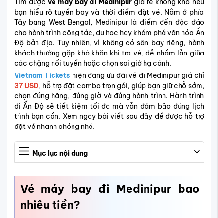
Tìm được
vé máy bay đi Medinipur
giá rẻ không khó nếu
bạn hiểu rõ tuyến bay và thời điểm đặt vé. Nằm ở phía
Tây bang West Bengal, Medinipur là điểm đến độc đáo
cho hành trình công tác, du học hay khám phá văn hóa Ấn
Độ bản địa. Tuy nhiên, vì không có sân bay riêng, hành
khách thường gặp khó khăn khi tra vé, dễ nhầm lẫn giữa
các chặng nối tuyến hoặc chọn sai giờ hạ cánh.
Vietnam Tickets
hiện đang ưu đãi vé đi Medinipur giá chỉ
37 USD
, hỗ trợ đặt combo trọn gói, giúp bạn giữ chỗ sớm,
chọn đúng hãng, đúng giờ và đúng hành trình. Hành trình
đi Ấn Độ sẽ tiết kiệm tối đa mà vẫn đảm bảo đúng lịch
trình bạn cần. Xem ngay bài viết sau đây để được hỗ trợ
đặt vé nhanh chóng nhé.
Mục lục nội dung
Vé máy bay đi Medinipur bao
nhiêu tiền?