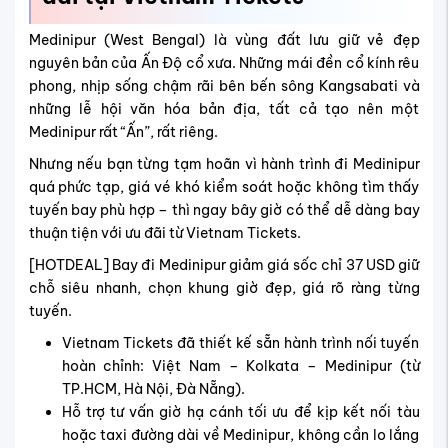
Medinipur (West Bengal) là vùng đất lưu giữ vẻ đẹp
nguyên bản của Ấn Độ cổ xưa. Những mái đền cổ kính rêu
phong, nhịp sống chậm rãi bên bến sông Kangsabati và
những lễ hội văn hóa bản địa, tất cả tạo nên một
Medinipur rất “Ấn”, rất riêng.
Nhưng nếu bạn từng
tạm hoãn
vì hành trình đi Medinipur
quá phức tạp, giá vé khó kiểm soát hoặc không tìm thấy
tuyến bay phù hợp – thì ngay bây giờ có thể dễ dàng bay
thuận tiện với ưu đãi từ Vietnam Tickets.
[HOTDEAL] Bay đi Medinipur giảm giá sốc chỉ 37 USD giữ
chỗ siêu nhanh, chọn khung giờ đẹp, giá rõ ràng từng
tuyến.
Vietnam Tickets đã thiết kế sẵn hành trình nối tuyến
hoàn chỉnh: Việt Nam – Kolkata – Medinipur (từ
TP.HCM, Hà Nội, Đà Nẵng).
Hỗ trợ tư vấn giờ hạ cánh tối ưu để kịp kết nối tàu
hoặc taxi đường dài về Medinipur, không cần lo lắng