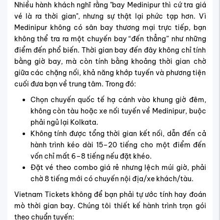
Nhiều hành khách nghĩ rằng "bay Medinipur thì cứ tra giá
vé là ra thời gian", nhưng sự thật lại phức tạp hơn. Vì
Medinipur không có sân bay thương mại trực tiếp, bạn
không thể tra ra một chuyến bay “đến thẳng” như những
điểm đến phổ biến. Thời gian bay đến đây không chỉ tính
bằng giờ bay, mà còn tính bằng khoảng thời gian chờ
giữa các chặng nối, khả năng khớp tuyến và phương tiện
cuối đưa bạn về trung tâm. Trong đó:
Chọn chuyến quốc tế hạ cánh vào khung giờ đêm,
không còn tàu hoặc xe nối tuyến về Medinipur, buộc
phải ngủ lại Kolkata.
Không tính được tổng thời gian kết nối, dẫn đến cả
hành trình kéo dài 15–20 tiếng cho một điểm đến
vốn chỉ mất 6–8 tiếng nếu đặt khéo.
Đặt vé theo combo giá rẻ nhưng lệch múi giờ, phải
chờ 8 tiếng mới có chuyến nội địa/xe khách/tàu.
Vietnam Tickets không để bạn phải tự ước tính hay đoán
mò thời gian bay. Chúng tôi thiết kế hành trình trọn gói
theo chuẩn tuyến: