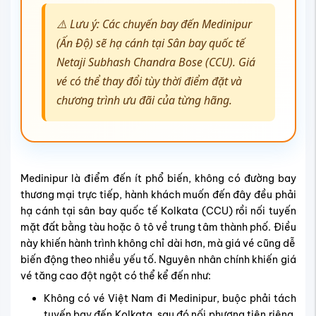
⚠️ Lưu ý: Các chuyến bay đến Medinipur
(Ấn Độ) sẽ hạ cánh tại Sân bay quốc tế
Netaji Subhash Chandra Bose (CCU). Giá
vé có thể thay đổi tùy thời điểm đặt và
chương trình ưu đãi của từng hãng.
Medinipur là điểm đến ít phổ biến, không có đường bay
thương mại trực tiếp, hành khách muốn đến đây đều phải
hạ cánh tại sân bay quốc tế Kolkata (CCU) rồi nối tuyến
mặt đất bằng tàu hoặc ô tô về trung tâm thành phố. Điều
này khiến hành trình không chỉ dài hơn, mà giá vé cũng dễ
biến động theo nhiều yếu tố.
Nguyên nhân chính khiến giá
vé tăng cao đột ngột có thể kể đến như:
Không có vé Việt Nam đi Medinipur, buộc phải tách
tuyến bay đến Kolkata, sau đó nối phương tiện riêng,