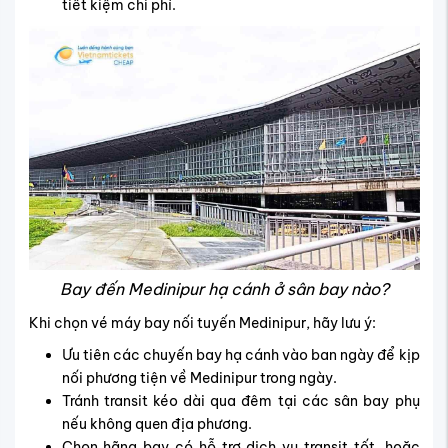
tiết kiệm chi phí.
Bay đến Medinipur hạ cánh ở sân bay nào?
Khi chọn vé máy bay nối tuyến Medinipur, hãy lưu ý:
Ưu tiên các chuyến bay hạ cánh vào ban ngày để kịp
nối phương tiện về Medinipur trong ngày.
Tránh transit kéo dài qua đêm tại các sân bay phụ
nếu không quen địa phương.
Chọn hãng bay có hỗ trợ dịch vụ transit tốt, hoặc