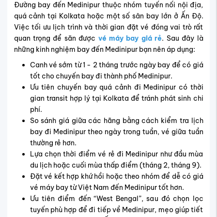
Đường bay đến Medinipur thuộc nhóm tuyến nối nội địa,
quá cảnh tại Kolkata hoặc một số sân bay lớn ở Ấn Độ.
Việc tối ưu lịch trình và thời gian đặt vé đóng vai trò rất
quan trọng để săn được
vé máy bay giá rẻ
. Sau đây là
những kinh nghiệm bay đến Medinipur bạn nên áp dụng:
Canh vé sớm từ 1 - 2 tháng trước ngày bay để có giá
tốt cho chuyến bay đi thành phố Medinipur.
Ưu tiên chuyến bay quá cảnh đi Medinipur có thời
gian transit hợp lý tại Kolkata để tránh phát sinh chi
phí.
So sánh giá giữa các hãng bằng cách kiểm tra lịch
bay đi Medinipur theo ngày trong tuần, vé giữa tuần
thường rẻ hơn.
Lựa chọn thời điểm vé rẻ đi Medinipur như đầu mùa
du lịch hoặc cuối mùa thấp điểm (tháng 2, tháng 9).
Đặt vé kết hợp khứ hồi hoặc theo nhóm để dễ có giá
vé máy bay từ Việt Nam đến Medinipur tốt hơn.
Ưu tiên điểm đến “West Bengal”, sau đó chọn lọc
tuyến phù hợp để đi tiếp về Medinipur, mẹo giúp tiết