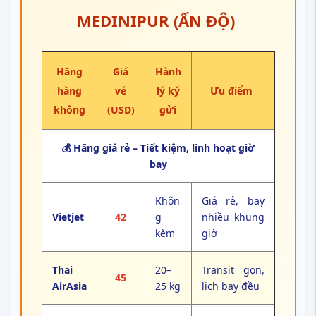
MEDINIPUR (ẤN ĐỘ)
Hãng
Giá
Hành
hàng
vé
lý ký
Ưu điểm
không
(USD)
gửi
💰 Hãng giá rẻ – Tiết kiệm, linh hoạt giờ
bay
Khôn
Giá rẻ, bay
Vietjet
42
g
nhiều khung
kèm
giờ
Thai
20–
Transit gọn,
45
AirAsia
25 kg
lịch bay đều