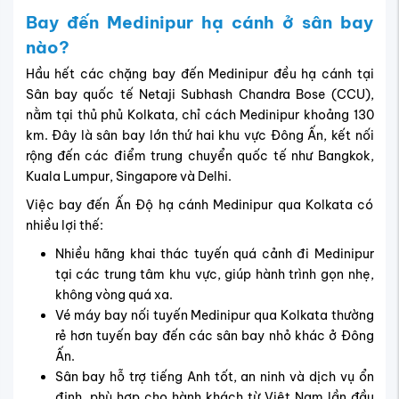
Bay đến Medinipur hạ cánh ở sân bay
nào?
Hầu hết các chặng bay đến Medinipur đều hạ cánh tại
Sân bay quốc tế Netaji Subhash Chandra Bose (CCU),
nằm tại thủ phủ Kolkata, chỉ cách Medinipur khoảng 130
km. Đây là sân bay lớn thứ hai khu vực Đông Ấn, kết nối
rộng đến các điểm trung chuyển quốc tế như Bangkok,
Kuala Lumpur, Singapore và Delhi.
Việc bay đến Ấn Độ hạ cánh Medinipur qua Kolkata có
nhiều lợi thế:
Nhiều hãng khai thác tuyến quá cảnh đi Medinipur
tại các trung tâm khu vực, giúp hành trình gọn nhẹ,
không vòng quá xa.
Vé máy bay nối tuyến Medinipur qua Kolkata thường
rẻ hơn tuyến bay đến các sân bay nhỏ khác ở Đông
Ấn.
Sân bay hỗ trợ tiếng Anh tốt, an ninh và dịch vụ ổn
định, phù hợp cho hành khách từ Việt Nam lần đầu