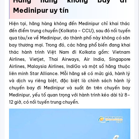
Medinipur uy tín
Hiện tại, hãng hàng không đến Medinipur chỉ khai thác
đến điểm trung chuyển (Kolkata – CCU), sau đó nối tuyến
qua tàu/xe về Medinipur, do thành phố này không có sân
bay thương mại. Trong đó, các hãng phổ biến đang khai
thác hành trình Việt Nam đi Kolkata gồm: Vietnam
Airlines, Vietjet, Thai Airways, Air India, Singapore
Airlines, Malaysia Airlines, IndiGo và một số hãng thuộc
liên minh Star Alliance. Mỗi hãng sẽ có mức giá, hành lý
và dịch vụ riêng biệt, đặc biệt là chính sách hành lý
chuyến bay đi Medinipur và suất ăn trên chuyến bay
Medinipur, yếu tố quan trọng với hành trình kéo dài từ 8–
12 giờ, có nối tuyến trung chuyển.