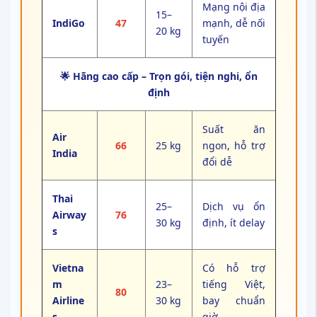
Mạng nội địa
15–
IndiGo
47
mạnh, dễ nối
20 kg
tuyến
🌟 Hãng cao cấp – Trọn gói, tiện nghi, ổn
định
Suất ăn
Air
66
25 kg
ngon, hỗ trợ
India
đổi dễ
Thai
25–
Dịch vụ ổn
Airway
76
30 kg
định, ít delay
s
Vietna
Có hỗ trợ
m
23–
tiếng Việt,
80
Airline
30 kg
bay chuẩn
s
giờ