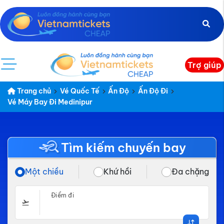
Trợ giúp
Trang chủ
Vé Quốc Tế
Ấn Độ
Ấn Độ Đi
Vé Máy Bay Đi Medinipur
Tìm kiếm chuyến bay
Một chiều
Khứ hồi
Đa chặng
Điểm đi