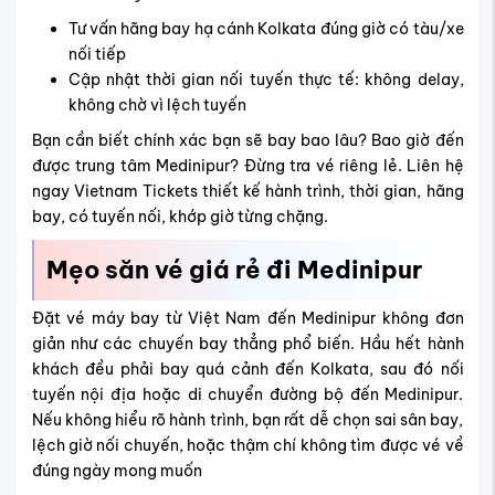
Tư vấn hãng bay hạ cánh Kolkata đúng giờ có tàu/xe
nối tiếp
Cập nhật thời gian nối tuyến thực tế: không delay,
không chờ vì lệch tuyến
Bạn cần biết chính xác bạn sẽ bay bao lâu? Bao giờ đến
được trung tâm Medinipur? Đừng tra vé riêng lẻ. Liên hệ
ngay Vietnam Tickets thiết kế hành trình, thời gian, hãng
bay, có tuyến nối, khớp giờ từng chặng.
Mẹo săn vé giá rẻ đi Medinipur
Đặt vé máy bay từ Việt Nam đến Medinipur không đơn
giản như các chuyến bay thẳng phổ biến. Hầu hết hành
khách đều phải bay quá cảnh đến Kolkata, sau đó nối
tuyến nội địa hoặc di chuyển đường bộ đến Medinipur.
Nếu không hiểu rõ hành trình, bạn rất dễ chọn sai sân bay,
lệch giờ nối chuyến, hoặc thậm chí không tìm được vé về
đúng ngày mong muốn