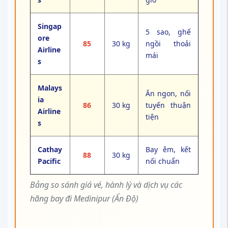
Singap
5 sao, ghế
ore
85
30 kg
ngồi thoải
Airline
mái
s
Malays
Ăn ngon, nối
ia
86
30 kg
tuyến thuận
Airline
tiện
s
Cathay
Bay êm, kết
88
30 kg
Pacific
nối chuẩn
Bảng so sánh giá vé, hành lý và dịch vụ các
hãng bay đi Medinipur (Ấn Độ)