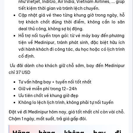
như Vietjet, IndiGo, Air India, Vietnam Airlines, ... giúp
tiết kiệm thời gian và tránh lệch chuyến.
Cập nhật giá vé theo từng khung giờ trong ngày, hỗ
trợ khách chốt đúng thời điểm, không cần lo săn
deal thủ công, không sợ bị động.
Hỗ trợ nối tuyến trọn gói: từ vé máy bay đến phương
tiện về Medinipur, tránh phát sinh, đặc biệt hữu ích
với hành khách đi công tác, du học hoặc có lịch trình
cố định.
Ưu đãi dành cho khách giữ chỗ sớm, bay đến Medinipur
chỉ 37 USD
Tư vấn hãng bay + tuyến nối tốt nhất
Giữ vé miễn phí trong 12–24h
Ưu tiên chốt vé khung giờ đẹp
Không lo lệch lịch trình, không phải tự nối tuyến
Đặt vé đi Medinipur hôm nay, giá tốt nhất chỉ còn vài chỗ.
Chậm 1 ngày, mất suất, trả giá gấp đôi.
Hãng hàng không bay đi