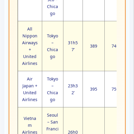
Chica
go
All
Nippon
Tokyo
Airways
–
31h5
389
749
+
Chica
7’
United
go
Airlines
Air
Tokyo
Japan +
–
23h3
395
759
United
Chica
2’
Airlines
go
Seoul
Vietna
– San
m
Franci
Airlines
26h0