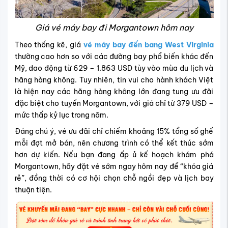
Giá vé máy bay đi Morgantown hôm nay
Theo thống kê, giá
vé máy bay đến bang West Virginia
thường cao hơn so với các đường bay phổ biến khác đến
Mỹ, dao động từ 629 – 1.863 USD tùy vào mùa du lịch và
hãng hàng không. Tuy nhiên, tin vui cho hành khách Việt
là hiện nay các hãng hàng không lớn đang tung ưu đãi
đặc biệt cho tuyến Morgantown, với giá chỉ từ 379 USD –
mức thấp kỷ lục trong năm.
Đáng chú ý, vé ưu đãi chỉ chiếm khoảng 15% tổng số ghế
mỗi đợt mở bán, nên chương trình có thể kết thúc sớm
hơn dự kiến. Nếu bạn đang ấp ủ kế hoạch khám phá
Morgantown, hãy đặt vé sớm ngay hôm nay để “khóa giá
rẻ”, đồng thời có cơ hội chọn chỗ ngồi đẹp và lịch bay
thuận tiện.