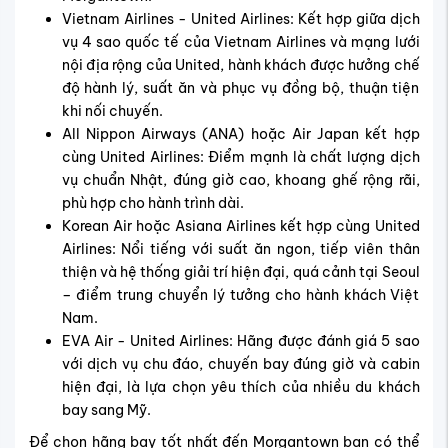
Vietnam Airlines - United Airlines: Kết hợp giữa dịch
vụ 4 sao quốc tế của Vietnam Airlines và mạng lưới
nội địa rộng của United, hành khách được hưởng chế
độ hành lý, suất ăn và phục vụ đồng bộ, thuận tiện
khi nối chuyến.
All Nippon Airways (ANA) hoặc Air Japan kết hợp
cùng United Airlines: Điểm mạnh là chất lượng dịch
vụ chuẩn Nhật, đúng giờ cao, khoang ghế rộng rãi,
phù hợp cho hành trình dài.
Korean Air hoặc Asiana Airlines kết hợp cùng United
Airlines: Nổi tiếng với suất ăn ngon, tiếp viên thân
thiện và hệ thống giải trí hiện đại, quá cảnh tại Seoul
– điểm trung chuyển lý tưởng cho hành khách Việt
Nam.
EVA Air - United Airlines: Hãng được đánh giá 5 sao
với dịch vụ chu đáo, chuyến bay đúng giờ và cabin
hiện đại, là lựa chọn yêu thích của nhiều du khách
bay sang Mỹ.
Để chọn hãng bay tốt nhất đến Morgantown bạn có thể