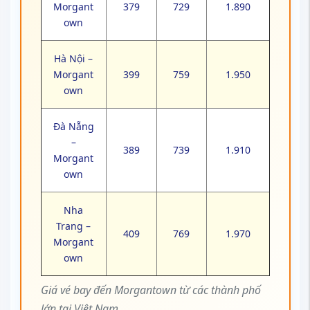
Morgant
379
729
1.890
own
Hà Nội –
Morgant
399
759
1.950
own
Đà Nẵng
–
389
739
1.910
Morgant
own
Nha
Trang –
409
769
1.970
Morgant
own
Giá vé bay đến Morgantown từ các thành phố
lớn tại Việt Nam