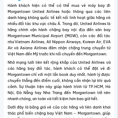
Hành khách hiện có thể có thể mua vé máy bay đi
Morgantown United Airlines hoặc thông qua các liên
danh hàng không quốc tế kết nối linh hoạt giữa hãng và
nhiều đối tác khu vực châu Á. Trong đó, United Airlines là
hãng chính vận hành chặng bay nội địa đến sân bay
Morgantown Municipal Airport (MGW), còn các đối tác
như Vietnam Airlines, All Nippon Airways, Korean Air, EVA
Air và Asiana Airlines đảm nhận chặng trung chuyển từ
Việt Nam đến Mỹ trước khi nối chuyến đến Morgantown.
Nhờ mạng lưới liên kết rộng khắp của United Airlines và
các hãng bay đối tác, hành khách có thể đặt vé đi
Morgantown chỉ với một lần book duy nhất, hành lý được
chuyển thẳng đến điểm cuối, không cần nhận lại khi quá
cảnh. Sự thuận tiện này giúp hành trình từ TP.HCM, Hà
Nội, Đà Nẵng hay Nha Trang đến Morgantown trở nên
nhanh chóng, an toàn và tiết kiệm hơn bao giờ hết.
Dưới đây là bảng giá vé của các hãng và liên danh khai
thác phổ biến chặng bay Việt Nam – Morgantown, giúp