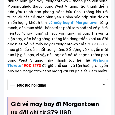
Những năm gần đây, Morgantown – thành phố ven sông
Monongahela thuộc bang West Virginia, trở thành điểm
đến yêu thích nhờ phong cảnh hữu tình, không khí trẻ
trung và nét cổ điển bình yên. Chính sức hấp dẫn ấy đã
khiến lượng khách tìm
vé máy bay đi Morgantown
tăng
mạnh, đến mức nhiều hành trình phải tạm hoãn vì vé giá rẻ
liên tục “cháy hàng” chỉ sau vài ngày mở bán. Tin vui là
hiện nay, các hãng hàng không lớn đang triển khai ưu đãi
đặc biệt, với vé máy bay đi Morgantown chỉ từ 379 USD –
mức giá hấp dẫn nhất trong năm. Số lượng vé khuyến mãi
cực kỳ giới hạn, vì vậy nếu bạn đã có kế hoạch khám phá
bang West Virginia, hãy nhanh tay liên hệ
Vietnam
Tickets
1900 3173
để giữ chỗ sớm và tận hưởng chuyến
bay đến Morgantown thơ mộng với chi phí tiết kiệm nhất!
Mục lục nội dung
Giá vé máy bay đi Morgantown
ưu đãi chỉ từ 379 USD