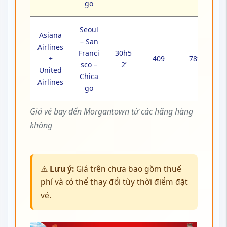
go
Seoul
Asiana
– San
Airlines
Franci
30h5
+
409
789
sco –
2’
United
Chica
Airlines
go
Giá vé bay đến Morgantown từ các hãng hàng
không
⚠️
Lưu ý:
Giá trên chưa bao gồm thuế
phí và có thể thay đổi tùy thời điểm đặt
vé.