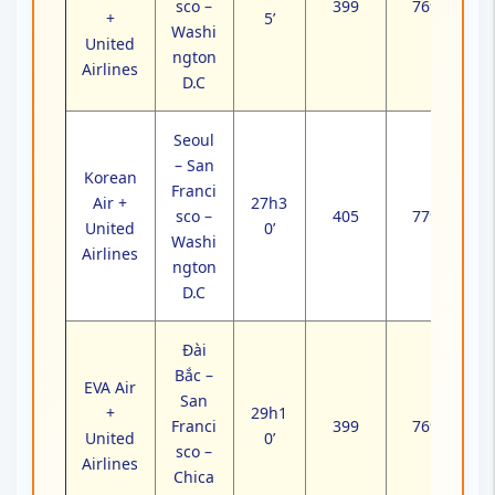
sco –
399
769
+
5’
Washi
United
ngton
Airlines
D.C
Seoul
– San
Korean
Franci
Air +
27h3
sco –
405
779
United
0’
Washi
Airlines
ngton
D.C
Đài
Bắc –
EVA Air
San
+
29h1
Franci
399
769
United
0’
sco –
Airlines
Chica