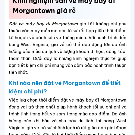
Kinh nghiệm săn vé máy bay đi
Morgantown giá rẻ
Đặt vé máy bay đi Morgantown
giá tốt không chỉ phụ
thuộc vào may mắn mà còn là sự kết hợp giữa thời điểm,
kế hoạch và cách săn vé thông minh. Với hành trình đến
bang West Virginia, giá vé có thể dao động lớn do ảnh
hưởng của mùa du lịch và lượng khách đi học, công tác,
thăm thân. Dưới đây là những kinh nghiệm thực tế giúp
bạn tiết kiệm chi phí nhưng vẫn đảm bảo hành trình thuận
tiện nhất.
Khi nào nên đặt vé Morgantown để tiết
kiệm chi phí?
Việc lựa chọn thời điểm đặt vé máy bay đi Morgantown
đóng vai trò then chốt giúp hành khách tối ưu chi phí và
tránh tình trạng hết vé sớm trong mùa cao điểm. Do ảnh
hưởng của khí hậu và nhu cầu du lịch tại bang West
Virginia, giá vé có sự chênh lệch rõ rệt giữa các giai đoạn
trong năm. Dưới đây là hai thời điểm quan trọng bạn nên