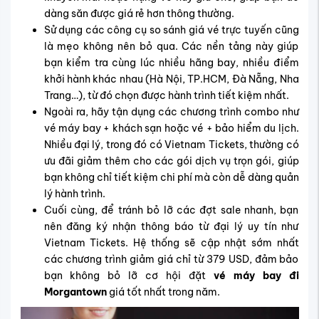
dàng săn được giá rẻ hơn thông thường.
Sử dụng các công cụ so sánh giá vé trực tuyến cũng
là mẹo không nên bỏ qua. Các nền tảng này giúp
bạn kiểm tra cùng lúc nhiều hãng bay, nhiều điểm
khởi hành khác nhau (Hà Nội, TP.HCM, Đà Nẵng, Nha
Trang…), từ đó chọn được hành trình tiết kiệm nhất.
Ngoài ra, hãy tận dụng các chương trình combo như
vé máy bay + khách sạn hoặc vé + bảo hiểm du lịch.
Nhiều đại lý, trong đó có Vietnam Tickets, thường có
ưu đãi giảm thêm cho các gói dịch vụ trọn gói, giúp
bạn không chỉ tiết kiệm chi phí mà còn dễ dàng quản
lý hành trình.
Cuối cùng, để tránh bỏ lỡ các đợt sale nhanh, bạn
nên đăng ký nhận thông báo từ đại lý uy tín như
Vietnam Tickets. Hệ thống sẽ cập nhật sớm nhất
các chương trình giảm giá chỉ từ 379 USD, đảm bảo
bạn không bỏ lỡ cơ hội đặt
vé máy bay đi
Morgantown
giá tốt nhất trong năm.