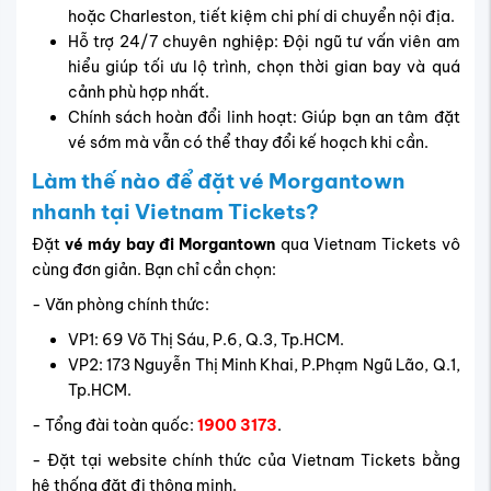
hoặc Charleston, tiết kiệm chi phí di chuyển nội địa.
Hỗ trợ 24/7 chuyên nghiệp: Đội ngũ tư vấn viên am
hiểu giúp tối ưu lộ trình, chọn thời gian bay và quá
cảnh phù hợp nhất.
Chính sách hoàn đổi linh hoạt: Giúp bạn an tâm đặt
vé sớm mà vẫn có thể thay đổi kế hoạch khi cần.
Làm thế nào để đặt vé Morgantown
nhanh tại Vietnam Tickets?
Đặt
vé máy bay đi Morgantown
qua Vietnam Tickets vô
cùng đơn giản. Bạn chỉ cần chọn:
- Văn phòng chính thức:
VP1: 69 Võ Thị Sáu, P.6, Q.3, Tp.HCM.
VP2: 173 Nguyễn Thị Minh Khai, P.Phạm Ngũ Lão, Q.1,
Tp.HCM.
- Tổng đài toàn quốc:
1900 3173
.
- Đặt tại website chính thức của Vietnam Tickets bằng
hệ thống đặt đi thông minh.