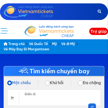
Trợ giúp
Trang chủ
Vé Quốc Tế
Mỹ
Vé đi Mỹ
Vé Máy Bay Đi Morgantown
Tìm kiếm chuyến bay
Một chiều
Khứ hồi
Đa chặng
Điểm đi