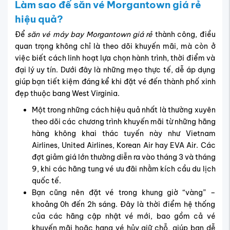
Làm sao để săn vé Morgantown giá rẻ
hiệu quả?
Để
săn vé máy bay Morgantown giá rẻ
thành công, điều
quan trọng không chỉ là theo dõi khuyến mãi, mà còn ở
việc biết cách linh hoạt lựa chọn hành trình, thời điểm và
đại lý uy tín. Dưới đây là những mẹo thực tế, dễ áp dụng
giúp bạn tiết kiệm đáng kể khi đặt vé đến thành phố xinh
đẹp thuộc bang West Virginia.
Một trong những cách hiệu quả nhất là thường xuyên
theo dõi các chương trình khuyến mãi từ những hãng
hàng không khai thác tuyến này như Vietnam
Airlines, United Airlines, Korean Air hay EVA Air. Các
đợt giảm giá lớn thường diễn ra vào tháng 3 và tháng
9, khi các hãng tung vé ưu đãi nhằm kích cầu du lịch
quốc tế.
Bạn cũng nên đặt vé trong khung giờ “vàng” –
khoảng 0h đến 2h sáng. Đây là thời điểm hệ thống
của các hãng cập nhật vé mới, bao gồm cả vé
khuyến mãi hoặc hạng vé hủy giữ chỗ, giúp bạn dễ