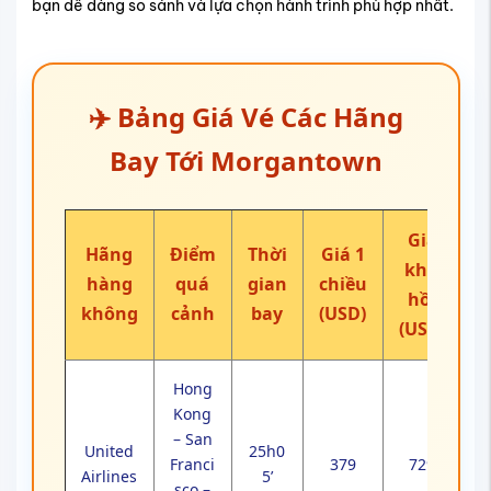
bạn dễ dàng so sánh và lựa chọn hành trình phù hợp nhất.
✈️ Bảng Giá Vé Các Hãng
Bay Tới Morgantown
Giá
Hãng
Điểm
Thời
Giá 1
khứ
hàng
quá
gian
chiều
hồi
không
cảnh
bay
(USD)
(USD)
Hong
Kong
– San
United
25h0
Franci
379
729
Airlines
5’
sco –