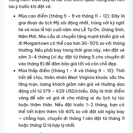
lưu ý trước khi đặt vé:
Mùa cao điểm (tháng 5 – 8 và tháng 11 – 12): Đây là
giai đoạn du lịch Mỹ sôi động nhất, trùng với kỳ nghỉ
hè và mùa lễ hội cuối năm như Lễ Tạ Ơn, Giáng Sinh,
Năm Mới. Nhu cầu di chuyển tăng mạnh khiến giá vé
đi Morgantown có thể cao hơn 30–50% so với thông
thường. Nếu phải bay trong thời gian này, nên đặt vé
sớm 3–4 tháng (ví dụ: đặt từ tháng 5 cho chuyến đi
vào tháng 8) để đảm bảo giá tốt và còn chỗ đẹp.
Mùa thấp điểm (tháng 1 – 4 và tháng 9 – 10): Thời
tiết dễ chịu, thiên nhiên West Virginia khoác sắc thu
lãng mạn, lượng khách giảm nên giá vé thường dao
động chỉ từ 379 – 629 USD/chiều. Đây là thời điểm
vàng để săn vé giá rẻ cho những ai du lịch tự túc
hoặc thăm thân. Nếu đặt trước 1–2 tháng, bạn có
thể tiết kiệm thêm tới 40% so với đặt sát ngày bay
— chẳng hạn, chuyến đi tháng 1 nên đặt từ tháng 11
hoặc tháng 12 là hợp lý nhất.