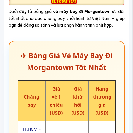
Dưới đây là bảng giá
vé máy bay đi Morgantown
ưu đãi
tốt nhất cho các chặng bay khởi hành từ Việt Nam – giúp
bạn dễ dàng so sánh và lựa chọn hành trình phù hợp.
✈️ Bảng Giá Vé Máy Bay Đi
Morgantown Tốt Nhất
Giá
Giá
Hạng
Chặng
vé 1
khứ
thương
bay
chiều
hồi
gia
(USD)
(USD)
(USD)
TP.HCM –