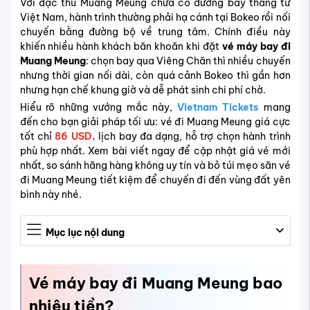
Với đặc thù Muang Meung chưa có đường bay thẳng từ
Việt Nam, hành trình thường phải hạ cánh tại Bokeo rồi nối
chuyến bằng đường bộ về trung tâm. Chính điều này
khiến nhiều hành khách băn khoăn khi đặt
vé máy bay đi
Muang Meung
: chọn bay qua Viêng Chăn thì nhiều chuyến
nhưng thời gian nối dài, còn quá cảnh Bokeo thì gần hơn
nhưng hạn chế khung giờ và dễ phát sinh chi phí chờ.
Hiểu rõ những vướng mắc này,
Vietnam Tickets
mang
đến cho bạn giải pháp tối ưu: vé đi Muang Meung giá cực
tốt chỉ
86 USD,
lịch bay đa dạng, hỗ trợ chọn hành trình
phù hợp nhất. Xem bài viết ngay để cập nhật giá vé mới
nhất, so sánh hãng hàng không uy tín và bỏ túi mẹo săn vé
đi Muang Meung tiết kiệm để chuyến đi đến vùng đất yên
bình này nhé.
Mục lục nội dung
Vé máy bay đi Muang Meung bao
nhiêu tiền?