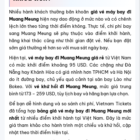
Nhiều hành khách thường băn khoăn
giá vé máy bay đi
Muang Meung
hiện nay dao động ở mức nào và có chênh
lệch lớn theo từng thời điểm không. Thực tế, chi phí bay
sang Muang Meung sẽ phụ thuộc vào điểm khởi hành,
hãng khai thác cũng như thời gian đặt vé. Nếu bạn đặt
sớm giá thường rẻ hơn so với mua sát ngày bay.
Hiện tại,
vé máy bay đi Muang Meung giá rẻ
từ Việt Nam
có mức khởi điểm khoảng 95 USD. Các chặng như Đà
Nẵng hay Khánh Hòa có giá nhỉnh hơn TPHCM và Hà Nội
do ít đường bay, chủ yếu quá cảnh tại sân bay Lào như
Bokeo. Với
vé khứ hồi đi Muang Meung
, mức giá trung
bình từ 173 – 259 USD, tùy lịch bay và hãng bạn lựa chọn.
Để bạn dễ hình dung và so sánh chi phí, Vietnam Tickets
đã tổng hợp
bảng giá vé máy bay đi Muang Meung mới
nhất
từ nhiều điểm khởi hành tại Việt Nam. Đây là mức
giá tham khảo cho hành trình một chiều và khứ hồi, cập
nhật theo thời điểm hiện tại.