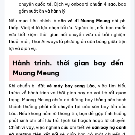
chuyến quốc tế. Dịch vụ onboard chuẩn 4 sao, bao
gồm suất ăn và hành lý.
Nếu mục tiêu chính là
săn vé đi Muang Meung
chi phí
thấp, Vietjet là lựa chọn tối ưu. Ngược lại, nếu bạn muốn
vừa tiết kiệm thời gian nối chuyến vừa có trải nghiệm
thoải mái, Thai Airways là phương án cân bằng giữa tiện
lợi và dịch vụ.
Hành trình, thời gian bay đến
Muang Meung
Khi chuẩn bị đặt
vé máy bay sang Lào
, việc tìm hiểu
trước về hành trình và thời gian bay có vai trò rất quan
trọng. Muang Meung chưa có đường bay thẳng nên hành
khách thường phải nối chuyến tại các sân bay lớn của
Lào. Nếu không nắm rõ thông tin, bạn dễ gặp tình huống
phát sinh chi phí lưu trú, lệch kế hoạch hoặc lỡ chuyến.
Chính vì vậy, việc nghiên cứu chi tiết về
sân bay hạ cánh
và phương tiện kết nối
sẽ giúp bạn có một chuyến đi