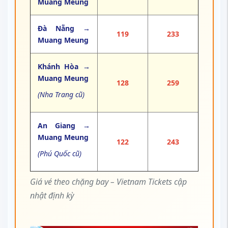
Muang Meung
Đà Nẵng →
119
233
Muang Meung
Khánh Hòa →
Muang Meung
128
259
(Nha Trang cũ)
An Giang →
Muang Meung
122
243
(Phú Quốc cũ)
Giá vé theo chặng bay – Vietnam Tickets cập
nhật định kỳ