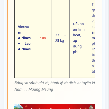
Trọn
gói
dịch
vụ,
Đổi/ho
Vietna
suất
àn linh
m
ăn
23 –
hoạt,
Airlines
108
miễn
25 kg
áp
+ Lao
phí,
dụng
Airlines
lịch
phí
bay
thuậ
n
tiện
Bảng so sánh giá vé, hành lý và dịch vụ tuyến Việt
Nam ↔ Muang Meung