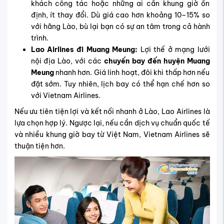
khách công tác hoặc những ai cần khung giờ ổn
định, ít thay đổi. Dù giá cao hơn khoảng 10–15% so
với hãng Lào, bù lại bạn có sự an tâm trong cả hành
trình.
Lao Airlines đi Muang Meung:
Lợi thế ở mạng lưới
nội địa Lào, với các
chuyến bay đến huyện Muang
Meung
nhanh hơn. Giá linh hoạt, đôi khi thấp hơn nếu
đặt sớm. Tuy nhiên, lịch bay có thể hạn chế hơn so
với Vietnam Airlines.
Nếu ưu tiên tiện lợi và kết nối nhanh ở Lào, Lao Airlines là
lựa chọn hợp lý. Ngược lại, nếu cần dịch vụ chuẩn quốc tế
và nhiều khung giờ bay từ Việt Nam, Vietnam Airlines sẽ
thuận tiện hơn.