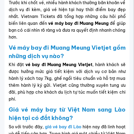
Trước khi chốt vé, nhiều hành khách thường băn khoăn về
dịch vụ đi kèm, giá vé hiện tại hay thời điểm bay đẹp
nhất. Vietnam Tickets đã tổng hợp những câu hỏi phổ
biến liên quan đến
vé máy bay đi Muang Meung
để giúp
bạn có cái nhìn rõ ràng và đưa ra quyết định nhanh chóng
hơn.
Vé máy bay đi Muang Meung Vietjet gồm
những dịch vụ nào?
Khi đặt
vé bay đi Muang Meung Vietjet
, hành khách sẽ
được hưởng mức giá tiết kiệm với dịch vụ cơ bản như
hành lý xách tay 7kg, ghế ngồi tiêu chuẩn và hỗ trợ mua
thêm hành lý ký gửi. Vietjet cũng thường xuyên tung ưu
đãi, phù hợp cho khách du lịch tự túc muốn tiết kiệm chi
phí.
Giá vé máy bay từ Việt Nam sang Lào
hiện tại có đắt không?
So với trước đây,
giá vé bay đi Lào
hiện nay đã linh hoạt
và dễ tiếp cận hơn. Trung bình giá một chiều từ Việt Nam