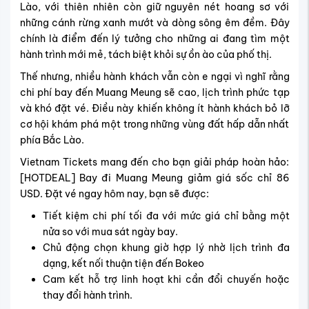
Lào, với thiên nhiên còn giữ nguyên nét hoang sơ với
những cánh rừng xanh mướt và dòng sông êm đềm. Đây
chính là điểm đến lý tưởng cho những ai đang tìm một
hành trình mới mẻ, tách biệt khỏi sự ồn ào của phố thị.
Thế nhưng, nhiều hành khách vẫn còn e ngại vì nghĩ rằng
chi phí bay đến Muang Meung sẽ cao, lịch trình phức tạp
và khó đặt vé. Điều này khiến không ít hành khách bỏ lỡ
cơ hội khám phá một trong những vùng đất hấp dẫn nhất
phía Bắc Lào.
Vietnam Tickets mang đến cho bạn giải pháp hoàn hảo:
[HOTDEAL] Bay đi Muang Meung giảm giá sốc chỉ 86
USD. Đặt vé ngay hôm nay, bạn sẽ được:
Tiết kiệm chi phí tối đa với mức giá chỉ bằng một
nửa so với mua sát ngày bay.
Chủ động chọn khung giờ hợp lý nhờ lịch trình đa
dạng, kết nối thuận tiện đến Bokeo
Cam kết hỗ trợ linh hoạt khi cần đổi chuyến hoặc
thay đổi hành trình.