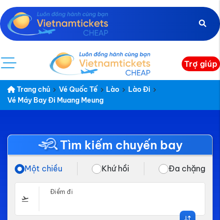
Trợ giúp
Trang chủ
Vé Quốc Tế
Lào
Lào Đi
Vé Máy Bay Đi Muang Meung
Tìm kiếm chuyến bay
Một chiều
Khứ hồi
Đa chặng
Điểm đi