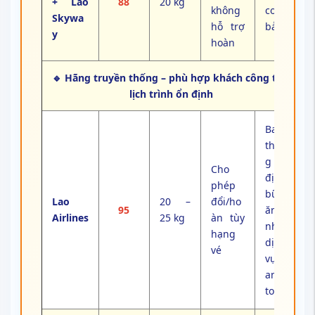
+ Lao
88
20 kg
không
cơ
Skywa
hỗ trợ
bản
y
hoàn
🔹 Hãng truyền thống – phù hợp khách công tác,
lịch trình ổn định
Bay
thẳn
g ổn
Cho
định,
phép
bữa
Lao
20 –
đổi/ho
95
ăn
Airlines
25 kg
àn tùy
nhẹ,
hạng
dịch
vé
vụ
an
toàn