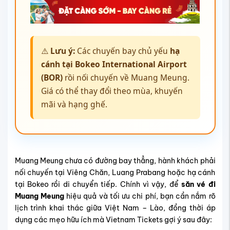
⚠️
Lưu ý:
Các chuyến bay chủ yếu
hạ
cánh tại Bokeo International Airport
(BOR)
rồi nối chuyến về Muang Meung.
Giá có thể thay đổi theo mùa, khuyến
mãi và hạng ghế.
Muang Meung chưa có đường bay thẳng, hành khách phải
nối chuyến tại Viêng Chăn, Luang Prabang hoặc hạ cánh
tại Bokeo rồi di chuyển tiếp. Chính vì vậy, để
săn vé đi
Muang Meung
hiệu quả và tối ưu chi phí, bạn cần nắm rõ
lịch trình khai thác giữa Việt Nam – Lào, đồng thời áp
dụng các mẹo hữu ích mà Vietnam Tickets gợi ý sau đây: