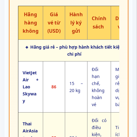
Hãng
Giá
Hành
Chính
Dịch
hàng
vé từ
lý ký
sách
vụ
không
(USD)
gửi
🔹 Hãng giá rẻ – phù hợp hành khách tiết kiệm
chi phí
Đổi
Mức
VietJet
hạn
giá
Air +
15 –
chế,
rẻ,
Lao
86
20 kg
không
dịch
Skywa
hoàn
vụ cơ
y
vé
bản
Đổi có
Thai
điều
Tiện
AirAsia
kiện,
ích