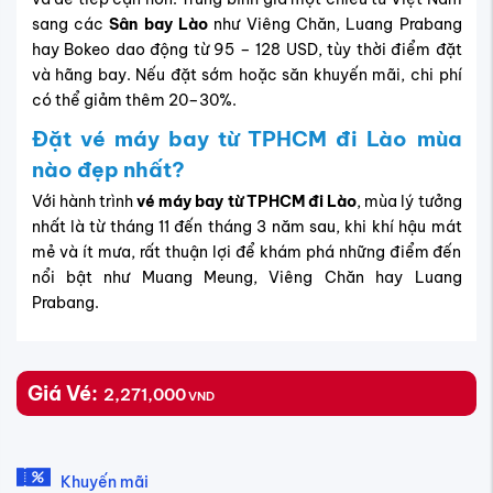
sang các
Sân bay Lào
như Viêng Chăn, Luang Prabang
hay Bokeo dao động từ 95 – 128 USD, tùy thời điểm đặt
và hãng bay. Nếu đặt sớm hoặc săn khuyến mãi, chi phí
có thể giảm thêm 20–30%.
Đặt vé máy bay từ TPHCM đi Lào mùa
nào đẹp nhất?
Với hành trình
vé máy bay từ TPHCM đi Lào
, mùa lý tưởng
nhất là từ tháng 11 đến tháng 3 năm sau, khi khí hậu mát
mẻ và ít mưa, rất thuận lợi để khám phá những điểm đến
nổi bật như Muang Meung, Viêng Chăn hay Luang
Prabang.
Giá Vé:
2,271,000
VND
Khuyến mãi