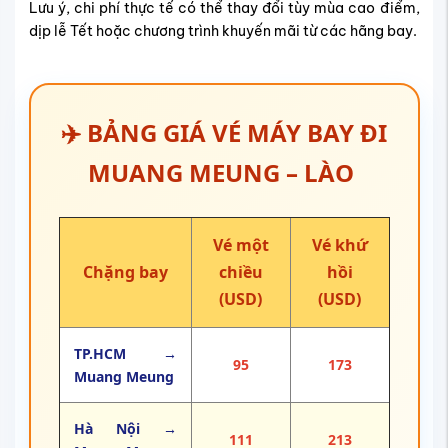
Lưu ý, chi phí thực tế có thể thay đổi tùy mùa cao điểm,
dịp lễ Tết hoặc chương trình khuyến mãi từ các hãng bay.
✈️ BẢNG GIÁ VÉ MÁY BAY ĐI
MUANG MEUNG – LÀO
Vé một
Vé khứ
Chặng bay
chiều
hồi
(USD)
(USD)
TP.HCM →
95
173
Muang Meung
Hà Nội →
111
213