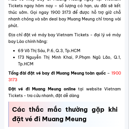
Tickets ngay hôm nay – số lượng có hạn, ưu đãi sẽ kết
thúc sớm.
Gọi ngay 1900 3173 để được hỗ trợ giữ chỗ
nhanh chóng và săn deal bay Muang Meung chỉ trong vài
phút.
Địa chỉ đặt vé máy bay Vietnam Tickets - đại lý vé máy
bay Lào chính hãng:
69 Võ Thị Sáu, P.6, Q.3, Tp.HCM
173 Nguyễn Thị Minh Khai, P.Phạm Ngũ Lão, Q.1,
Tp.HCM
Tổng đài đặt vé bay đi Muang Meung toàn quốc
–
1900
3173
Đặt vé đi Muang Meung online
tại website Vietnam
Tickets - tra cứu nhanh, đặt dễ dàng
Các thắc mắc thường gặp khi
đặt vé đi Muang Meung