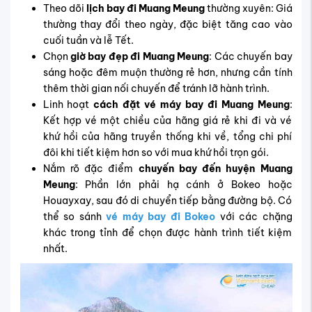
Theo dõi
lịch bay đi Muang Meung
thường xuyên: Giá
thường thay đổi theo ngày, đặc biệt tăng cao vào
cuối tuần và lễ Tết.
Chọn
giờ bay đẹp đi Muang Meung
: Các chuyến bay
sáng hoặc đêm muộn thường rẻ hơn, nhưng cần tính
thêm thời gian nối chuyến để tránh lỡ hành trình.
Linh hoạt
cách đặt vé máy bay đi Muang Meung
:
Kết hợp vé một chiều của hãng giá rẻ khi đi và vé
khứ hồi của hãng truyền thống khi về, tổng chi phí
đôi khi tiết kiệm hơn so với mua khứ hồi trọn gói.
Nắm rõ đặc điểm
chuyến bay đến huyện Muang
Meung
: Phần lớn phải hạ cánh ở Bokeo hoặc
Houayxay, sau đó di chuyển tiếp bằng đường bộ. Có
thể so sánh
vé máy bay đi Bokeo
với các chặng
khác trong tỉnh để chọn được hành trình tiết kiệm
nhất.