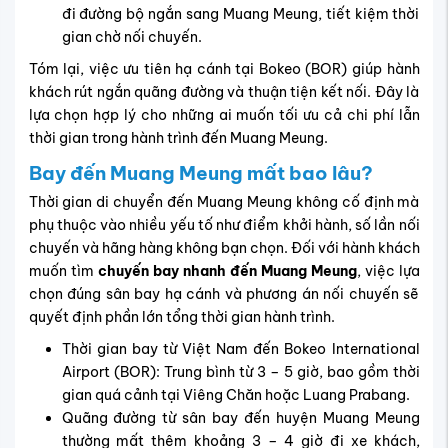
đi đường bộ ngắn sang Muang Meung, tiết kiệm thời
gian chờ nối chuyến.
Tóm lại, việc ưu tiên hạ cánh tại Bokeo (BOR) giúp hành
khách rút ngắn quãng đường và thuận tiện kết nối. Đây là
lựa chọn hợp lý cho những ai muốn tối ưu cả chi phí lẫn
thời gian trong hành trình đến Muang Meung.
Bay đến Muang Meung mất bao lâu?
Thời gian di chuyển đến Muang Meung không cố định mà
phụ thuộc vào nhiều yếu tố như điểm khởi hành, số lần nối
chuyến và hãng hàng không bạn chọn. Đối với hành khách
muốn tìm
chuyến bay nhanh đến Muang Meung
, việc lựa
chọn đúng sân bay hạ cánh và phương án nối chuyến sẽ
quyết định phần lớn tổng thời gian hành trình.
Thời gian bay từ Việt Nam đến Bokeo International
Airport (BOR): Trung bình từ 3 – 5 giờ, bao gồm thời
gian quá cảnh tại Viêng Chăn hoặc Luang Prabang.
Quãng đường từ sân bay đến huyện Muang Meung
thường mất thêm khoảng 3 – 4 giờ đi xe khách,