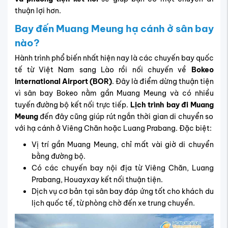
thuận lợi hơn.
Bay đến Muang Meung hạ cánh ở sân bay
nào?
Hành trình phổ biến nhất hiện nay là các chuyến bay quốc
tế từ Việt Nam sang Lào rồi nối chuyến về
Bokeo
International Airport (BOR)
. Đây là điểm dừng thuận tiện
vì sân bay Bokeo nằm gần Muang Meung và có nhiều
tuyến đường bộ kết nối trực tiếp.
Lịch trình bay đi Muang
Meung
đến đây cũng giúp rút ngắn thời gian di chuyển so
với hạ cánh ở Viêng Chăn hoặc Luang Prabang. Đặc biệt:
Vị trí gần Muang Meung, chỉ mất vài giờ di chuyển
bằng đường bộ.
Có các chuyến bay nội địa từ Viêng Chăn, Luang
Prabang, Houayxay kết nối thuận tiện.
Dịch vụ cơ bản tại sân bay đáp ứng tốt cho khách du
lịch quốc tế, từ phòng chờ đến xe trung chuyển.