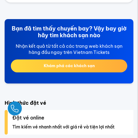
Bạn đã tìm thấy chuyến bay? Vậy bay giờ
hãy tìm khách sạn nào
Nhận kết quả từ tất cả các trang web khách sạn
hàng đầu ngay trên Vietnam Tickets
Khám phá các khách sạn
Hình thức đặt vé
Ngay
Đặt vé online
Tìm kiếm vé nhanh nhất với giá rẻ và tiện lợi nhất