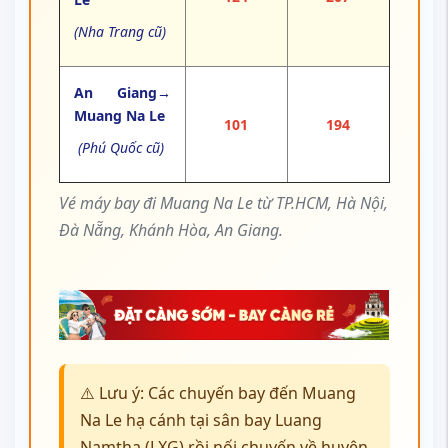
(Nha Trang cũ)
An Giang→
Muang Na Le
101
194
(Phú Quốc cũ)
Vé máy bay đi Muang Na Le từ TP.HCM, Hà Nội,
Đà Nẵng, Khánh Hòa, An Giang.
⚠️ Lưu ý: Các chuyến bay đến Muang
Na Le hạ cánh tại sân bay Luang
Namtha (LXG) rồi nối chuyến về huyện