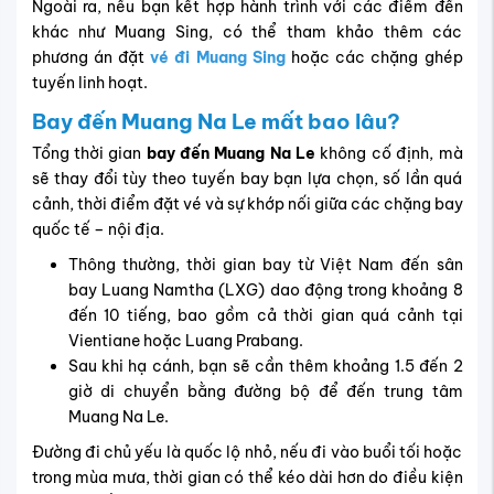
Ngoài ra, nếu bạn kết hợp hành trình với các điểm đến
khác như Muang Sing, có thể tham khảo thêm các
phương án đặt
vé đi Muang Sing
hoặc các chặng ghép
tuyến linh hoạt.
Bay đến Muang Na Le mất bao lâu?
Tổng thời gian
bay đến Muang Na Le
không cố định, mà
sẽ thay đổi tùy theo tuyến bay bạn lựa chọn, số lần quá
cảnh, thời điểm đặt vé và sự khớp nối giữa các chặng bay
quốc tế – nội địa.
Thông thường, thời gian bay từ Việt Nam đến sân
bay Luang Namtha (LXG) dao động trong khoảng 8
đến 10 tiếng, bao gồm cả thời gian quá cảnh tại
Vientiane hoặc Luang Prabang.
Sau khi hạ cánh, bạn sẽ cần thêm khoảng 1.5 đến 2
giờ di chuyển bằng đường bộ để đến trung tâm
Muang Na Le.
Đường đi chủ yếu là quốc lộ nhỏ, nếu đi vào buổi tối hoặc
trong mùa mưa, thời gian có thể kéo dài hơn do điều kiện