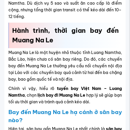
Namtha. Dù dịch vụ 5 sao và suất ăn cao cấp là điểm
cộng, nhưng tổng thời gian transit có thể kéo dài đến 10–
12 tiếng.
Hành trình, thời gian bay đến
Muang Na Le
Muang Na Le là một huyện nhỏ thuộc tỉnh Luang Namtha,
Bắc Lào, hiện chưa có sân bay riêng. Do đó, các chuyến
bay đến Muang Na Le thường yêu cầu nối chuyến nội địa
tại Lào với các chuyến bay quá cảnh từ hai đến ba chặng
bay, bao gồm quốc tế và nội địa.
Chính vì vậy, hiểu rõ
tuyến bay Việt Nam – Luang
Namtha
, chọn
lịch bay đi Muang Na Le
hợp lý sẽ giúp bạn
tối ưu thời gian và tránh quá cảnh kéo dài.
Bay đến Muang Na Le hạ cánh ở sân bay
nào?
Hiện tại, sân bay gần Muang Na Le nhất chính là
sân bay