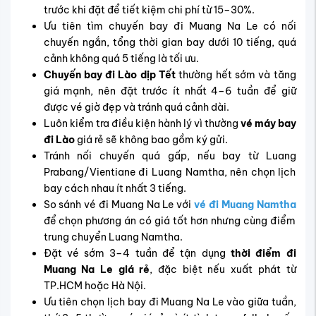
trước khi đặt để tiết kiệm chi phí từ 15–30%.
Ưu tiên
tìm chuyến bay đi Muang Na Le
có nối
chuyến ngắn, tổng thời gian bay dưới 10 tiếng, quá
cảnh không quá 5 tiếng là tối ưu.
Chuyến bay đi Lào dịp Tết
thường hết sớm và tăng
giá mạnh, nên đặt trước ít nhất 4–6 tuần để giữ
được vé giờ đẹp và tránh quá cảnh dài.
Luôn kiểm tra điều kiện hành lý vì thường
vé máy bay
đi Lào
giá rẻ sẽ không bao gồm ký gửi.
Tránh nối chuyến quá gấp, nếu bay từ Luang
Prabang/Vientiane đi Luang Namtha, nên chọn lịch
bay cách nhau ít nhất 3 tiếng.
So sánh vé đi Muang Na Le với
vé đi Muang Namtha
để chọn phương án có giá tốt hơn nhưng cùng điểm
trung chuyển Luang Namtha.
Đặt vé sớm 3–4 tuần để tận dụng
thời điểm đi
Muang Na Le giá rẻ
, đặc biệt nếu xuất phát từ
TP.HCM hoặc Hà Nội.
Ưu tiên
chọn lịch bay đi Muang Na Le
vào giữa tuần,