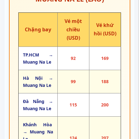
Vé một
Vé khứ
Chặng bay
chiều
hồi (USD)
(USD)
TP.HCM →
92
169
Muang Na Le
Hà Nội →
99
188
Muang Na Le
Đà Nẵng →
115
200
Muang Na Le
Khánh Hòa
→ Muang Na
124
207
Le