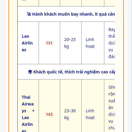
🚀 Hành khách muốn bay nhanh, ít quá cảnh
Bay
Lao
thẳng,
20–25
Linh
Airlin
131
dịch
kg
hoạt
es
vụ chu
đáo
🌍 Khách quốc tế, thích trải nghiệm cao cấp
Ghế
rộng,
Thai
suất
Airwa
ăn 5⭐,
ys +
23–30
Linh
142
dịch
Lao
kg
hoạt
vụ
Airlin
chuẩn
es