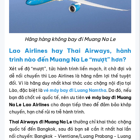
Hãng hàng không bay đi Muang Na Le
Lao Airlines hay Thai Airways, hành
trình nào đến Muang Na Le “mượt” hơn?
Xét về độ “mượt”, tức hành trình liền mạch, ít chờ đợi và
dễ nối chuyến thì Lao Airlines là hãng nắm lợi thế tuyệt
đối. Vì là hãng duy nhất khai thác các chặng nội địa tại
Lào, đặc biệt là
vé máy bay đi Luang Namtha
. Do đó, nếu
bạn đã chốt vé quốc tế, nên ưu tiên
vé máy bay đi Muang
Na Le Lao Airlines
cho đoạn tiếp theo để đảm bảo khớp
chuyến, hạn chế rủi ro trễ hành trình.
Thai Airways đi Muang Na Le
thường chỉ khai thác chặng
quốc tế đến Bangkok, sau đó bạn sẽ cần ít nhất hai lần
nối chuyến: Bangkok - Vientiane/Luang Prabang - Luang