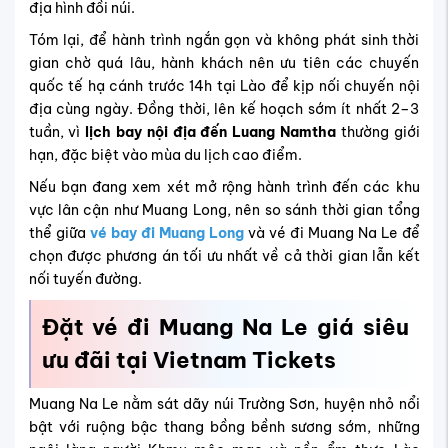
địa hình đồi núi.
Tóm lại, để hành trình ngắn gọn và không phát sinh thời
gian chờ quá lâu, hành khách nên ưu tiên các chuyến
quốc tế hạ cánh trước 14h tại Lào để kịp nối chuyến nội
địa cùng ngày. Đồng thời, lên kế hoạch sớm ít nhất 2–3
tuần, vì
lịch bay nội địa đến Luang Namtha
thường giới
hạn, đặc biệt vào mùa du lịch cao điểm.
Nếu bạn đang xem xét mở rộng hành trình đến các khu
vực lân cận như Muang Long, nên so sánh thời gian tổng
thể giữa
vé bay đi Muang Long
và vé đi Muang Na Le để
chọn được phương án tối ưu nhất về cả thời gian lẫn kết
nối tuyến đường.
Đặt vé đi Muang Na Le giá siêu
ưu đãi tại Vietnam Tickets
Muang Na Le nằm sát dãy núi Trường Sơn, huyện nhỏ nổi
bật với ruộng bậc thang bồng bềnh sương sớm, những