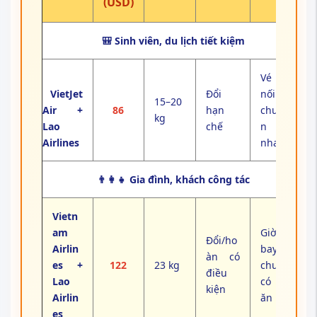
(USD)
🎒 Sinh viên, du lịch tiết kiệm
Vé rẻ,
VietJet
Đổi
nối
15–20
Air +
86
hạn
chuyế
kg
Lao
chế
n
Airlines
nhanh
👨‍👩‍👧 Gia đình, khách công tác
Vietn
am
Giờ
Đổi/ho
Airlin
bay
àn có
es +
122
23 kg
chuẩn,
điều
Lao
có bữa
kiện
Airlin
ăn nhẹ
es