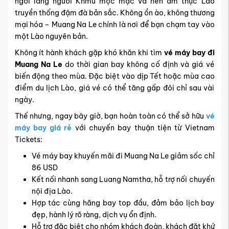
ngôi làng người Khmu mộc mạc và nền ẩm thực Lào
truyền thống đậm đà bản sắc. Không ồn ào, không thương
mại hóa – Muang Na Le chính là nơi để bạn chạm tay vào
một Lào nguyên bản.
Không ít hành khách gặp khó khăn khi tìm
vé máy bay đi
Muang Na Le
do thời gian bay không cố định và giá vé
biến động theo mùa. Đặc biệt vào dịp Tết hoặc mùa cao
điểm du lịch Lào, giá vé có thể tăng gấp đôi chỉ sau vài
ngày.
Thế nhưng, ngay bây giờ, bạn hoàn toàn có thể sở hữu
vé
máy bay giá rẻ
với chuyến bay thuận tiện từ Vietnam
Tickets:
Vé máy bay khuyến mãi đi Muang Na Le giảm sốc chỉ
86 USD
Kết nối nhanh sang Luang Namtha, hỗ trợ nối chuyến
nội địa Lào.
Hợp tác cùng hãng bay top đầu, đảm bảo lịch bay
đẹp, hành lý rõ ràng, dịch vụ ổn định.
Hỗ trợ đặc biệt cho nhóm khách đoàn, khách đặt khứ