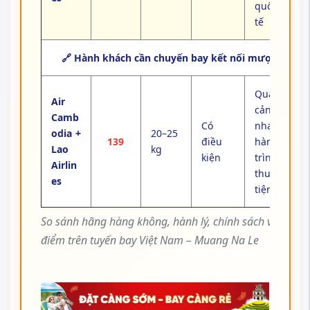
quốc
tế
🔗 Hành khách cần chuyến bay kết nối mượt
Quá
Air
cảnh
Camb
Có
nhanh,
odia +
20–25
139
điều
hành
Lao
kg
kiện
trình
Airlin
thuận
es
tiện
So sánh hãng hàng không, hành lý, chính sách và ưu
điểm trên tuyến bay Việt Nam – Muang Na Le