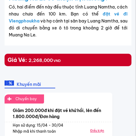
Có, hai điểm đến này đều thuộc tỉnh Luang Namtha, cách
nhau chưa đến 100 km. Bạn có thể
đặt vé đi
Viengphoukha
và hạ cánh tại sân bay Luang Namtha, sau
đó di chuyển bằng xe ô tô trong khoảng 2 giờ để tới
Muang Na Le.
Giá Vé:
2,268,000
VND
Khuyến mãi
Chuyến bay
Giảm 200.000đ khi đặt vé khứ hồi, lên đến
1.800.000đ/Đơn hàng
Hạn sử dụng: 15/04 - 30/04
Điều kiện
Nhập mã khi thanh toán