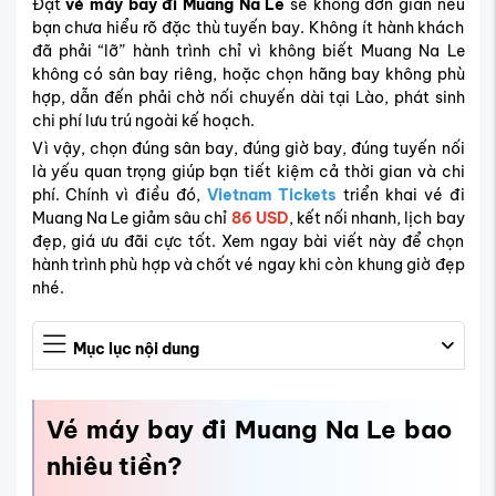
Đặt
vé máy bay đi Muang Na Le
sẽ không đơn giản nếu
bạn chưa hiểu rõ đặc thù tuyến bay. Không ít hành khách
đã phải “lỡ” hành trình chỉ vì không biết Muang Na Le
không có sân bay riêng, hoặc chọn hãng bay không phù
hợp, dẫn đến phải chờ nối chuyến dài tại Lào, phát sinh
chi phí lưu trú ngoài kế hoạch.
Vì vậy, chọn đúng sân bay, đúng giờ bay, đúng tuyến nối
là yếu quan trọng giúp bạn tiết kiệm cả thời gian và chi
phí. Chính vì điều đó,
Vietnam Tickets
triển khai vé đi
Muang Na Le giảm sâu chỉ
86 USD
, kết nối nhanh, lịch bay
đẹp, giá ưu đãi cực tốt. Xem ngay bài viết này để chọn
hành trình phù hợp và chốt vé ngay khi còn khung giờ đẹp
nhé.
Mục lục nội dung
Vé máy bay đi Muang Na Le bao
nhiêu tiền?