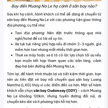
Bay đến Muang Na Le hạ cánh ở sân bay nào?
Sau khi hạ cánh, hành khách có thể dễ dàng di chuyển từ
sân bay đến Muang Na Le với các phương tiện giao thông
địa phương, cụ thể như:
Taxi địa phương: Nên đặt trước thông qua nhà
nghỉ/hotel để có tài xế uy tín.
Xe tuk tuk riêng: phù hợp nếu đi nhóm 2–3 người, giá
mềm hơn taxi nhưng mất nhiều thời gian hơn.
Thuê xe máy hoặc xe ô tô có lái: lựa chọn tối ưu nếu
bạn muốn kết hợp tham quan các bản làng, cảnh
đẹp hai bên đường đến Muang Na Le.
Tóm lại, để hành trình thuận lợi và tiết kiệm thời gian, bạn
nên ưu tiên đặt vé bay nối chuyến qua sân bay Luang
Namtha (LXG) thay vì các điểm đến xa hơn. Một số hành
khách vẫn chọn
sân bay Oudomxay (ODY)
– cách Muang
Na Le khoảng 120km, nhưng tuyến đường đồi núi, di
chuyển kéo dài và ít phương tiện hỗ trợ hơn.