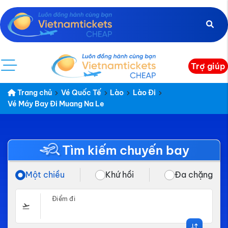
Trợ giúp
Trang chủ
Vé Quốc Tế
Lào
Lào Đi
Vé Máy Bay Đi Muang Na Le
Tìm kiếm chuyến bay
Một chiều
Khứ hồi
Đa chặng
Điểm đi