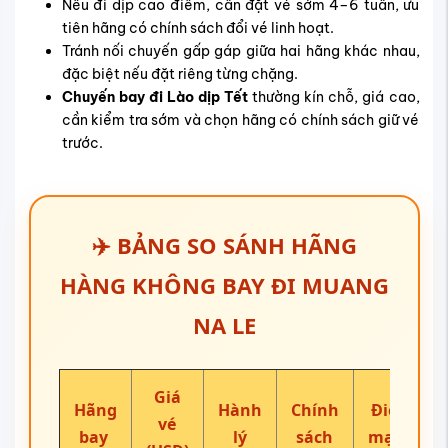
Nếu đi dịp cao điểm, cần đặt vé sớm 4–6 tuần, ưu
tiên hãng có chính sách đổi vé linh hoạt.
Tránh nối chuyến gấp gáp giữa hai hãng khác nhau,
đặc biệt nếu đặt riêng từng chặng.
Chuyến bay đi Lào dịp Tết
thường kín chỗ, giá cao,
cần kiểm tra sớm và chọn hãng có chính sách giữ vé
trước.
✈️ BẢNG SO SÁNH HÃNG
HÀNG KHÔNG BAY ĐI MUANG
NA LE
Giá
Hãng
Hành
Chính
Điểm
vé
bay
lý
sách
mạnh