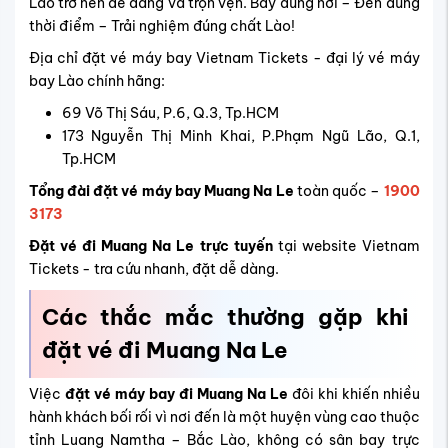
Lào trở nên dễ dàng và trọn vẹn.
Bay đúng nơi – Đến đúng
thời điểm – Trải nghiệm đúng chất Lào!
Địa chỉ đặt vé máy bay Vietnam Tickets - đại lý vé máy
bay Lào chính hãng:
69 Võ Thị Sáu, P.6, Q.3, Tp.HCM
173 Nguyễn Thị Minh Khai, P.Phạm Ngũ Lão, Q.1,
Tp.HCM
Tổng đài đặt vé máy bay Muang Na Le
toàn quốc –
1900
3173
Đặt vé đi Muang Na Le trực tuyến
tại website Vietnam
Tickets - tra cứu nhanh, đặt dễ dàng.
Các thắc mắc thường gặp khi
đặt vé đi Muang Na Le
Việc
đặt vé máy bay đi Muang Na Le
đôi khi khiến nhiều
hành khách bối rối vì nơi đến là một huyện vùng cao thuộc
tỉnh Luang Namtha – Bắc Lào, không có sân bay trực