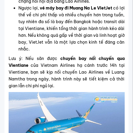
chặng nối nội địa bằng Lao Airlines.
Ngược lại,
vé máy bay đi Muang Na Le VietJet
có lợi
thế về chi phí thấp và nhiều chuyến hơn trong tuần,
tuy nhiên đa số là bay đến Bangkok hoặc transit dài
tại Vientiane, khiến tổng thời gian hành trình kéo dài
hơn. Nếu không quá gấp về thời gian và linh hoạt giờ
bay, VietJet vẫn là một lựa chọn kinh tế đáng cân
nhắc.
Lưu ý: Nếu săn được
chuyến bay nối chuyến qua
Vientiane
của Vietnam Airlines hạ cánh trước 14h tại
Vientiane, bạn sẽ kịp nối chuyến Lao Airlines về Luang
Namtha trong ngày, hành trình này sẽ tiết kiệm cả thời
gian lẫn chi phí ngủ lại.