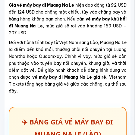
Giá vé máy bay đi Muang Na Le
hiện dao động từ 92 USD
đến 124 USD cho chặng một chiều, tùy vào chặng bay và
hãng hàng không bạn chọn. Nếu cần
vé máy bay khứ hồi
đi Muang Na Le
, mức giá sẽ rơi vào khoảng 169 USD –
207 USD.
Đối với hành trình bay từ Việt Nam sang Lào, Muang Na Le
là điểm đến khá mới, thường phải nối chuyến tại Luang
Namtha hoặc Oudomxay. Chính vì vậy, mức giá sẽ còn
phụ thuộc vào tuyến bay nối chuyến, khung giờ, và thời
điểm đặt vé.
Để giúp hành khách dễ dàng hình dung và
chọn được
vé máy bay đi Muang Na Le giá rẻ,
Vietnam
Tickets tổng hợp bảng giá vé giữa các chặng, cụ thể sau
đây.
✈️ BẢNG GIÁ VÉ MÁY BAY ĐI
MUANG NA LE (LÀO)