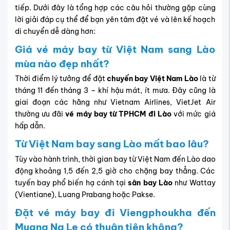
tiếp. Dưới đây là tổng hợp các câu hỏi thường gặp cùng
lời giải đáp cụ thể để bạn yên tâm đặt vé và lên kế hoạch
di chuyển dễ dàng hơn:
Giá vé máy bay từ Việt Nam sang Lào
mùa nào đẹp nhất?
Thời điểm lý tưởng để đặt
chuyến bay Việt Nam Lào
là từ
tháng 11 đến tháng 3 – khí hậu mát, ít mưa. Đây cũng là
giai đoạn các hãng như Vietnam Airlines, VietJet Air
thường ưu đãi
vé máy bay từ TPHCM đi Lào
với mức giá
hấp dẫn.
Từ Việt Nam bay sang Lào mất bao lâu?
Tùy vào hành trình, thời gian bay từ Việt Nam đến Lào dao
động khoảng 1,5 đến 2,5 giờ cho chặng bay thẳng. Các
tuyến bay phổ biến hạ cánh tại
sân bay Lào
như Wattay
(Vientiane), Luang Prabang hoặc Pakse.
Đặt vé máy bay đi Viengphoukha đến
Muang Na Le có thuận tiện không?