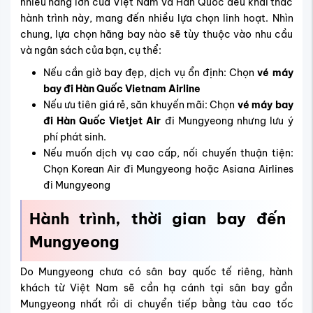
nhiều hãng lớn của Việt Nam và Hàn Quốc đều khai thác
hành trình này, mang đến nhiều lựa chọn linh hoạt. Nhìn
chung, lựa chọn hãng bay nào sẽ tùy thuộc vào nhu cầu
và ngân sách của bạn, cụ thể:
Nếu cần giờ bay đẹp, dịch vụ ổn định: Chọn
vé máy
bay đi Hàn Quốc Vietnam Airline
Nếu ưu tiên giá rẻ, săn khuyến mãi: Chọn
vé máy bay
đi Hàn Quốc Vietjet Air
đi Mungyeong nhưng lưu ý
phí phát sinh.
Nếu muốn dịch vụ cao cấp, nối chuyến thuận tiện:
Chọn Korean Air đi Mungyeong hoặc Asiana Airlines
đi Mungyeong
Hành trình, thời gian bay đến
Mungyeong
Do Mungyeong chưa có sân bay quốc tế riêng, hành
khách từ Việt Nam sẽ cần hạ cánh tại sân bay gần
Mungyeong nhất rồi di chuyển tiếp bằng tàu cao tốc