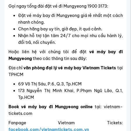
Gọi ngay tổng đài đặt vé đi Mungyeong 1900 3173:
Đặt vé máy bay đi Mungyeong giá rẻ nhất một cách
nhanh chóng.
Chọn hãng bay uy tín, giờ đẹp, ít quá cảnh.
Nhận hỗ trợ tận tâm 24/7 cho mọi nhu cầu hành lý,
đổi trả, nối chuyến.
Hoặc liên hệ với chúng tôi để
đặt
vé máy bay đi
Mungyeong
theo các thông tin sau đây:
Địa chỉ
văn phòng đại lý vé máy bay Vietnam Tickets
tại
TPHCM
69 Võ Thị Sáu, P.6, Q.3, Tp.HCM
173 Nguyễn Thị Minh Khai, P.Phạm Ngũ Lão, Q.1,
Tp.HCM
Book vé máy bay đi Mungyeong online
tại: vietnam-
tickets.com
Fanpage Vietnam Tickets:
facebook.com/vietnamtickets.com.vn