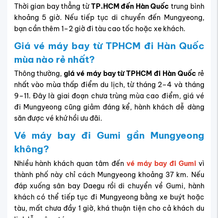
Thời gian bay thẳng từ
TP.HCM đến Hàn Quốc
trung bình
khoảng 5 giờ. Nếu tiếp tục di chuyển đến Mungyeong,
bạn cần thêm 1–2 giờ đi tàu cao tốc hoặc xe khách.
Giá vé máy bay từ TPHCM đi Hàn Quốc
mùa nào rẻ nhất?
Thông thường,
giá vé máy bay từ TPHCM đi Hàn Quốc
rẻ
nhất vào mùa thấp điểm du lịch, từ tháng 2–4 và tháng
9–11. Đây là giai đoạn chưa trùng mùa cao điểm, giá vé
đi Mungyeong cũng giảm đáng kể, hành khách dễ dàng
săn được vé khứ hồi ưu đãi.
Vé máy bay đi Gumi gần Mungyeong
không?
Nhiều hành khách quan tâm đến
vé máy bay đi Gumi
vì
thành phố này chỉ cách Mungyeong khoảng 37 km. Nếu
đáp xuống sân bay Daegu rồi di chuyển về Gumi, hành
khách có thể tiếp tục đi Mungyeong bằng xe buýt hoặc
tàu, mất chưa đầy 1 giờ, khá thuận tiện cho cả khách du