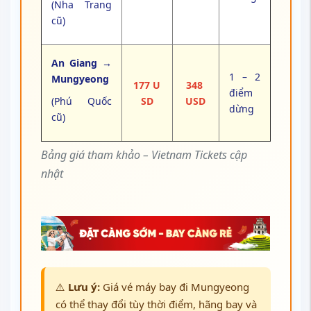
(Nha Trang
cũ)
An Giang →
1 – 2
Mungyeong
177 U
348
điểm
(Phú Quốc
SD
USD
dừng
cũ)
Bảng giá tham khảo – Vietnam Tickets cập
nhật
⚠️
Lưu ý:
Giá vé máy bay đi Mungyeong
có thể thay đổi tùy thời điểm, hãng bay và