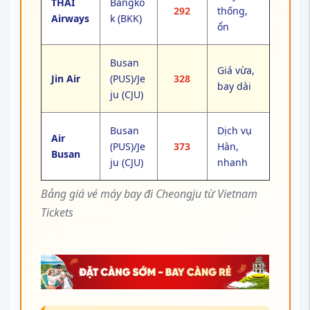
THAI
Bangko
292
thống,
Airways
k (BKK)
ổn
Busan
Giá vừa,
Jin Air
(PUS)/Je
328
bay dài
ju (CJU)
Busan
Dịch vụ
Air
(PUS)/Je
373
Hàn,
Busan
ju (CJU)
nhanh
Bảng giá vé máy bay đi Cheongju từ Vietnam
Tickets