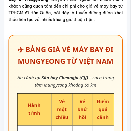
khách cũng quan tâm đến chi phí cho giá vé máy bay từ
TPHCM đi Hàn Quốc, bởi đây là tuyến đường được khai
thác liên tục với nhiều khung giờ thuận tiện.
✈️ BẢNG GIÁ VÉ MÁY BAY ĐI
MUNGYEONG TỪ VIỆT NAM
Hạ cánh tại
Sân bay Cheongju (CJJ)
– cách trung
tâm Mungyeong khoảng 55 km
Vé
Vé
Điểm
Hành
một
khứ
quá
trình
chiều
hồi
cảnh