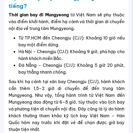
tiếng?
Thời gian bay đi Mungyeong
từ Việt Nam sẽ phụ thuộc
vào điểm khởi hành, điểm hạ cánh và thời gian di chuyển
nội địa về trung tâm Mungyeong.
Từ TP.HCM đến Cheongju (CJJ): Khoảng 10 giờ nếu
bay một điểm dừng.
Hà Nội – Cheongju (CJJ): Khoảng 9 giờ, phù hợp cho
hành khách miền Bắc.
Đà Nẵng – Cheongju (CJJ): Khoảng 5 giờ 20 phút,
bay thẳng nhanh chóng.
Sau khi hạ cánh tại sân bay Cheongju (CJJ), hành khách
cần thêm 1,5–2 giờ di chuyển để đến trung tâm
Mungyeong. Như vậy, tổng hành trình từ Việt Nam đến
Mungyeong dao động từ 6–8 giờ, tùy thuộc vào lịch bay
và phương tiện di chuyển nội địa. Đây cũng là lý do hành
khách thường tham khảo kỹ lịch bay Việt Nam – Hàn
Quốc hôm nay trước khi đặt vé để chọn được giờ bay
thuận tiện nhất.