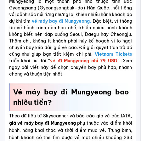
Mungyeong là một thành phố nhỏ thuộc tỉnh Bắc
Gyeongsang (Gyeongsangbuk-do) Hàn Quốc, nổi tiếng
với cảnh sắc núi rừng nhưng lại khiến nhiều hành khách do
dự khi tìm
vé máy bay đi Mungyeong.
Đặc biệt, vì thông
tin về hành trình còn hạn chế, khiến nhiều hành khách
không biết nên đáp xuống Seoul, Daegu hay Cheongju.
Thậm chí, không ít khách phải hủy kế hoạch vì lo ngại
chuyến bay kéo dài, giá vé cao. Để giải quyết trăn trở đó
cũng như giúp bạn tiết kiệm chi phí,
Vietnam Tickets
triển khai ưu đãi “
vé đi Mungyeong chỉ 79 USD
”. Xem
ngay bài viết này để chọn chuyến bay phù hợp, nhanh
chóng và thuận tiện nhất.
Vé máy bay đi Mungyeong bao
nhiêu tiền?
Theo dữ liệu từ Skyscanner và báo cáo giá vé của IATA,
giá vé máy bay đi Mungyeong
phụ thuộc vào điểm khởi
hành, hãng khai thác và thời điểm mua vé. Trung bình,
hành khách có thể tìm được vé một chiều khoảng 238