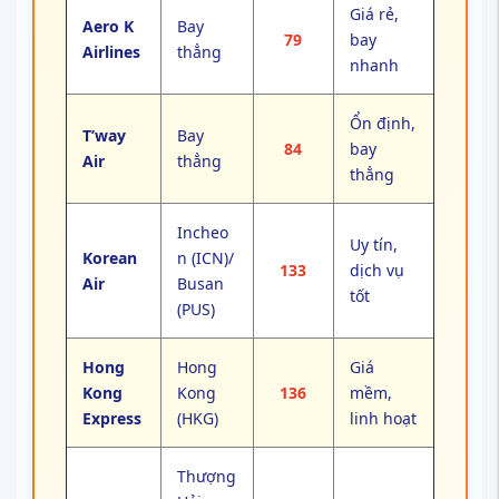
Giá rẻ,
Aero K
Bay
79
bay
Airlines
thẳng
nhanh
Ổn định,
T’way
Bay
84
bay
Air
thẳng
thẳng
Incheo
Uy tín,
Korean
n (ICN)/
133
dịch vụ
Air
Busan
tốt
(PUS)
Hong
Hong
Giá
Kong
Kong
136
mềm,
Express
(HKG)
linh hoạt
Thượng