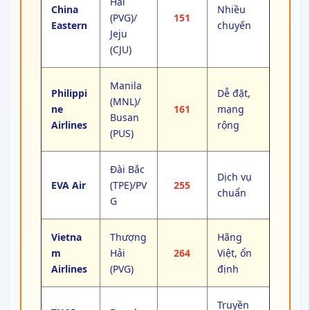
Hải
China
Nhiều
(PVG)/
151
Eastern
chuyến
Jeju
(CJU)
Manila
Philippi
Dễ đặt,
(MNL)/
ne
161
mạng
Busan
Airlines
rộng
(PUS)
Đài Bắc
Dịch vụ
EVA Air
(TPE)/PV
255
chuẩn
G
Vietna
Thượng
Hãng
m
Hải
264
Việt, ổn
Airlines
(PVG)
định
Truyền