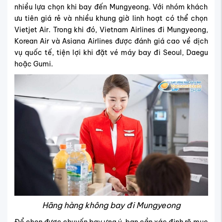
nhiều lựa chọn khi bay đến Mungyeong. Với nhóm khách
ưu tiên giá rẻ và nhiều khung giờ linh hoạt có thể chọn
Vietjet Air. Trong khi đó, Vietnam Airlines đi Mungyeong,
Korean Air và Asiana Airlines được đánh giá cao về dịch
vụ quốc tế, tiện lợi khi đặt vé máy bay đi Seoul, Daegu
hoặc Gumi.
Hãng hàng không bay đi Mungyeong
Để chọn được chuyến bay ưng ý, bạn cần xác định rõ mục