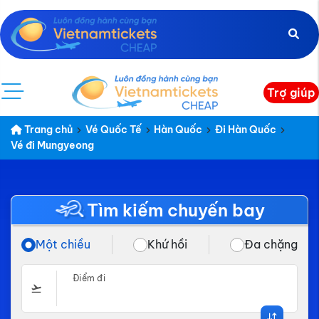
Trợ giúp
Trang chủ
Vé Quốc Tế
Hàn Quốc
Đi Hàn Quốc
Vé đi Mungyeong
Tìm kiếm chuyến bay
Một chiều
Khứ hồi
Đa chặng
Điểm đi