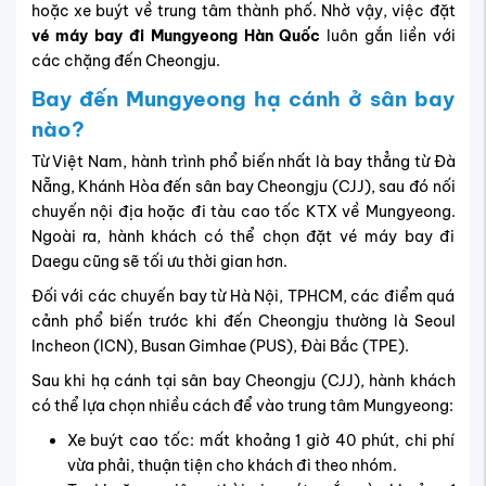
hoặc xe buýt về trung tâm thành phố. Nhờ vậy, việc đặt
vé máy bay đi Mungyeong Hàn Quốc
luôn gắn liền với
các chặng đến Cheongju.
Bay đến Mungyeong hạ cánh ở sân bay
nào?
Từ Việt Nam, hành trình phổ biến nhất là bay thẳng từ Đà
Nẵng, Khánh Hòa đến
sân bay Cheongju (
CJJ)
, sau đó nối
chuyến nội địa hoặc đi tàu cao tốc KTX về Mungyeong.
Ngoài ra, hành khách có thể chọn đặt vé máy bay đi
Daegu cũng sẽ tối ưu thời gian hơn.
Đối với các chuyến bay từ Hà Nội, TPHCM, các điểm quá
cảnh phổ biến trước khi đến Cheongju thường là Seoul
Incheon (ICN), Busan Gimhae (PUS), Đài Bắc (TPE).
Sau khi hạ cánh tại sân bay Cheongju (CJJ), hành khách
có thể lựa chọn nhiều cách để vào trung tâm Mungyeong:
Xe buýt cao tốc: mất khoảng 1 giờ 40 phút, chi phí
vừa phải, thuận tiện cho khách đi theo nhóm.