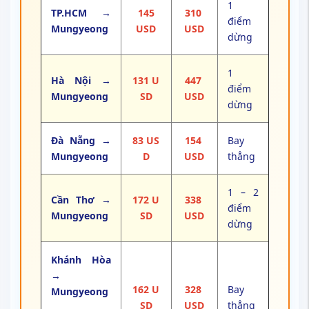
1
TP.HCM →
145
310
điểm
Mungyeong
USD
USD
dừng
1
Hà Nội →
131 U
447
điểm
Mungyeong
SD
USD
dừng
Đà Nẵng →
83 US
154
Bay
Mungyeong
D
USD
thẳng
1 – 2
Cần Thơ →
172 U
338
điểm
Mungyeong
SD
USD
dừng
Khánh Hòa
→
162 U
328
Bay
Mungyeong
SD
USD
thẳng