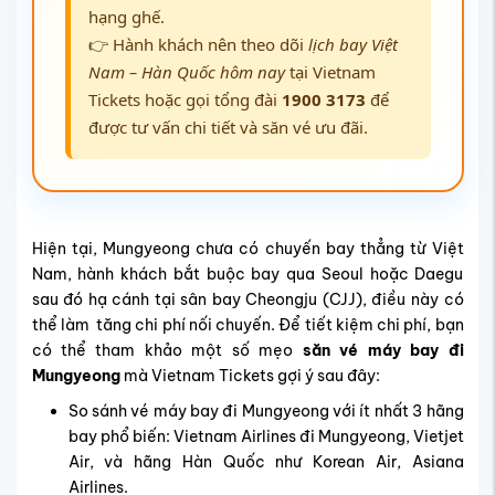
hạng ghế.
👉 Hành khách nên theo dõi
lịch bay Việt
Nam – Hàn Quốc hôm nay
tại Vietnam
Tickets hoặc gọi tổng đài
1900 3173
để
được tư vấn chi tiết và săn vé ưu đãi.
Hiện tại, Mungyeong chưa có chuyến bay thẳng từ Việt
Nam, hành khách bắt buộc bay qua Seoul hoặc Daegu
sau đó hạ cánh tại
sân bay Cheongju (
CJJ
), điều này có
thể làm tăng chi phí nối chuyến. Để tiết kiệm chi phí, bạn
có thể tham khảo một số mẹo
săn vé máy bay đi
Mungyeong
mà Vietnam Tickets gợi ý sau đây:
So sánh vé máy bay đi Mungyeong với ít nhất 3 hãng
bay phổ biến: Vietnam Airlines đi Mungyeong, Vietjet
Air, và hãng Hàn Quốc như Korean Air, Asiana
Airlines.